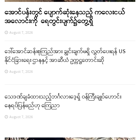
အောင်ပန်းတွင် ပျောက်ဆုံးနေသည့် ကလေးငယ်
အလောင်းကို ရေတွင်းပျက်၌တွေ့ရှိ
August 7, 2026
ဒေါ်အောင်ဆန်းစုကြည်အား ချွင်းချက်မရှိ လွှတ်ပေးရန် US
နိုင်ငံခြားရေး ဌာနနှင့် အာဆီယံ ဥက္ကဋ္ဌတောင်းဆို
August 7, 2026
သေဒဏ်ချခံထားသည့်ဘင်္ဂလားဒေ့ရှ် ဝန်ကြီးချုပ်ဟောင်း
နေရပ်ပြန်မည်ဟု ကြေညာ
August 7, 2026