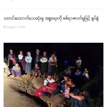
သတင်းထောက်သေဆုံးမှု အစ္စရေးကို စစ်ရာဇဝတ်မှုဖြင့် စွပ်စွဲ
August 7, 2026