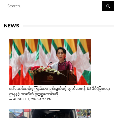
NEWS
ဒေါ်အောင်ဆန်းစုကြည်အား ချွင်းချက်မရှိ လွှတ်ပေးရန် US နိုင်ငံခြားရေး
ဌာနနှင့် အာဆီယံ ဥက္ကဋ္ဌတောင်းဆို
—
AUGUST 7, 2026 4:27 PM