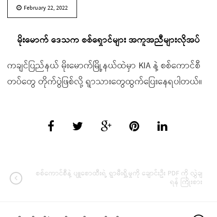
February 22, 2022
မိုးမောက် ဒေသက စစ်ရှောင်များ အကူအညီများလိုအပ်
ကချင်ပြည်နယ် မိုးမောက်မြို့နယ်ထဲမှာ KIA နဲ့ စစ်ကောင်စီ
တပ်တွေ တိုက်ပွဲဖြစ်လို့ ရွာသားတွေထွက်ပြေးနေရပါတယ်။
စစ်ကောင်စီနဲ့ ပျူစောထီးရဲ့ ရွာမီးရှို့မှုကို ချောင်းဦး PDF ကို လွှဲချ
ရန် ကြိုးစား