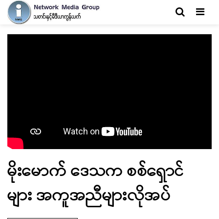
Men
မိုးမောက် ဒေသက စစ်ရှောင်
များ အကူအညီများလိုအပ်