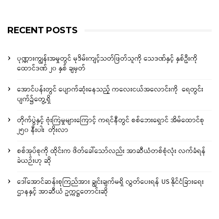
RECENT POSTS
ပုဏ္ဏားကျွန်းအမှုတွင် မုဒိမ်းကျင့်သတ်ဖြတ်သူကို သေဒဏ်နှင့် နှစ်ဦးကို
ထောင်ဒဏ် ၂၀ နှစ် ချမှတ်
အောင်ပန်းတွင် ပျောက်ဆုံးနေသည့် ကလေးငယ်အလောင်းကို ရေတွင်း
ပျက်၌တွေ့ရှိ
တိုက်ပွဲနှင့် ဗုံးကြဲမှုများကြောင့် ကရင်နီတွင် စစ်ဘေးရှောင် အိမ်ထောင်စု
၂၅၀ နီးပါး တိုးလာ
စစ်အုပ်စုကို ထိုင်းက ဖိတ်ခေါ်သော်လည်း အာဆီယံတစ်စုံလုံး လက်ခံရန်
ခဲယဉ်းဟု ဆို
ဒေါ်အောင်ဆန်းစုကြည်အား ချွင်းချက်မရှိ လွှတ်ပေးရန် US နိုင်ငံခြားရေး
ဌာနနှင့် အာဆီယံ ဥက္ကဋ္ဌတောင်းဆို