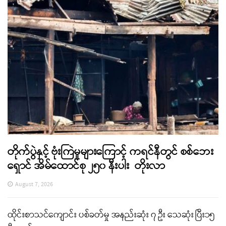
တိုက်ပွဲနှင့် ဗုံးကြဲမှုများကြောင့် ကရင်နီတွင် စစ်ဘေး
ရှောင် အိမ်ထောင်စု ၂၅၀ နီးပါး တိုးလာ
August 7, 2026
ထိုင်းစာသင်ကျောင်း ပစ်ခတ်မှု အနည်းဆုံး ၇ ဦး သေဆုံး ပြီး၁၅