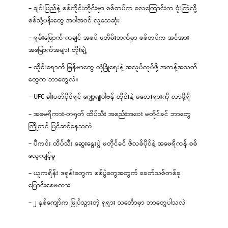
– ချင်းပြည်နဲ့ စစ်ကိုင်းတိုင်းမှာ စစ်တပ်က လေကြောင်းက ဗုံးကြဲလို့
စစ်သုံ့ပန်းတွေ အပါအဝင် လူသေဆုံး
– ရှမ်းမြောက်-ကချင် အစပ် မဘိမ်းဘက်မှာ စစ်တပ်က အင်အား
အမြောက်အများ တိုးချဲ့
– ထိုင်းရောက် မြန်မာတွေ လုံခြုံရေးနဲ့ အလုပ်လုပ်ဖို့ အကန့်အသတ်
တွေက ဘာတွေလဲ။
– UFC ခါးပတ်ပိုင်ရှင် ဂျော့ရှူဝါဗန် ထိုင်းနဲ့ မလေးရှားကို လာဖို့ရှိ
– အမေရိကား-တရုတ် ထိပ်သီး အစည်းအဝေး မတိုင်ခင် ဘာတွေ
ကြိုတင် ပြင်ဆင်နေသလဲ
– ပီကင်း ထိပ်သီး ဆွေးနွေးပွဲ မတိုင်ခင် ဖိလစ်ပိုင်နဲ့ အမေရိကန် စစ်
လေ့ကျင့်မှု
– ယူကရိန်း ဒရုန်းတွေက စစ်ပွဲတွေအတွက် ခေတ်သစ်တစ်ခု
ပြောင်းစေမလား
– ၂ နှစ်ကျော်က မြုပ်သွားတဲ့ ရုရှား သင်္ဘောမှာ ဘာတွေပါသလဲ