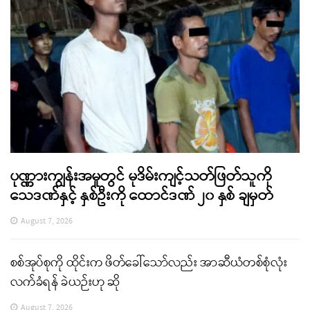
ပုဏ္ဏားကျွန်းအမှုတွင် မုဒိမ်းကျင့်သတ်ဖြတ်သူကို
သေဒဏ်နှင့် နှစ်ဦးကို ထောင်ဒဏ် ၂၀ နှစ် ချမှတ်
August 7, 2026
စစ်အုပ်စုကို ထိုင်းက ဖိတ်ခေါ်သော်လည်း အာဆီယံတစ်စုံလုံး
လက်ခံရန် ခဲယဉ်းဟု ဆို
August 7, 2026