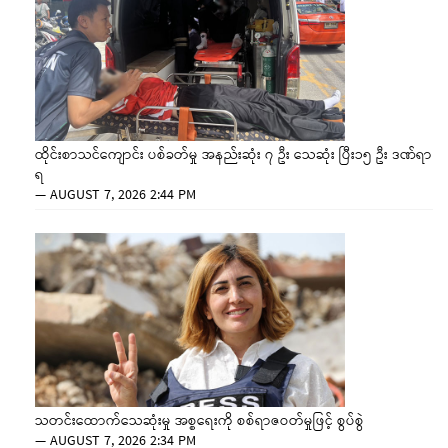
ထိုင်းစာသင်ကျောင်း ပစ်ခတ်မှု အနည်းဆုံး ၇ ဦး သေဆုံး ပြီး၁၅ ဦး ဒဏ်ရာ
ရ
—
AUGUST 7, 2026 2:44 PM
သတင်းထောက်သေဆုံးမှု အစ္စရေးကို စစ်ရာဇဝတ်မှုဖြင့် စွပ်စွဲ
—
AUGUST 7, 2026 2:34 PM