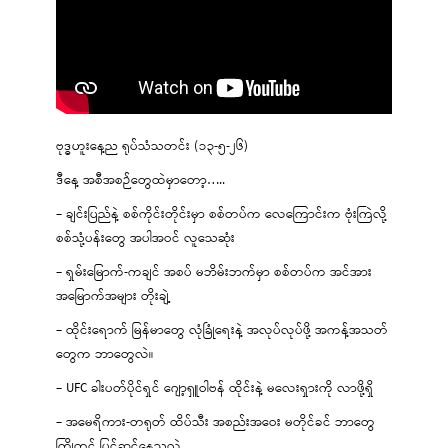
ဗုဒ္ဓဟူးနေ့ည ရုပ်သံသတင်း (၁၃-၅-၂၆)
ဒီနေ့ အစီအစဉ်တွေထဲမှာတော့…..
– ချင်းပြည်နဲ့ စစ်ကိုင်းတိုင်းမှာ စစ်တပ်က လေကြောင်းက ဗုံးကြဲလို့
စစ်သုံ့ပန်းတွေ အပါအဝင် လူသေဆုံး
– ရှမ်းမြောက်-ကချင် အစပ် မဘိမ်းဘက်မှာ စစ်တပ်က အင်အား
အမြောက်အများ တိုးချဲ့
– ထိုင်းရောက် မြန်မာတွေ လုံခြုံရေးနဲ့ အလုပ်လုပ်ဖို့ အကန့်အသတ်
တွေက ဘာတွေလဲ။
– UFC ခါးပတ်ပိုင်ရှင် ဂျော့ရှူဝါဗန် ထိုင်းနဲ့ မလေးရှားကို လာဖို့ရှိ
– အမေရိကား-တရုတ် ထိပ်သီး အစည်းအဝေး မတိုင်ခင် ဘာတွေ
ကြိုတင် ပြင်ဆင်နေသလဲ