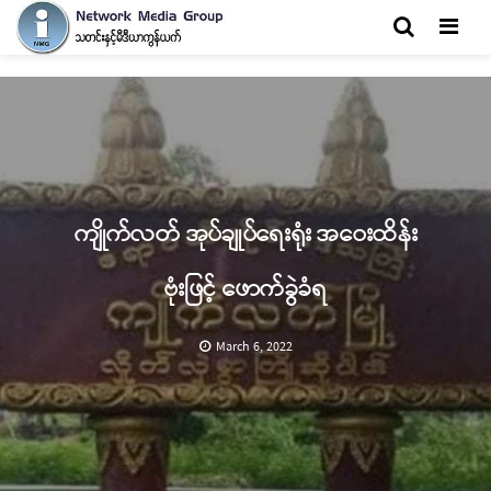
Men
ကျိုက်လတ် အုပ်ချုပ်ရေးရုံး အဝေးထိန်း
ဗုံးဖြင့် ဖောက်ခွဲခံရ
March 6, 2022