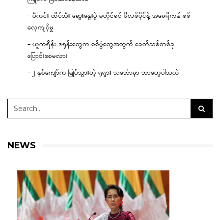
– ပီကင်း ထိပ်သီး ဆွေးနွေးပွဲ မတိုင်ခင် ဖိလစ်ပိုင်နဲ့ အမေရိကန် စစ်
လေ့ကျင့်မှု
– ယူကရိန်း ဒရုန်းတွေက စစ်ပွဲတွေအတွက် ခေတ်သစ်တစ်ခု
ပြောင်းစေမလား
– ၂ နှစ်ကျော်က မြုပ်သွားတဲ့ ရုရှား သင်္ဘောမှာ ဘာတွေပါသလဲ
NEWS