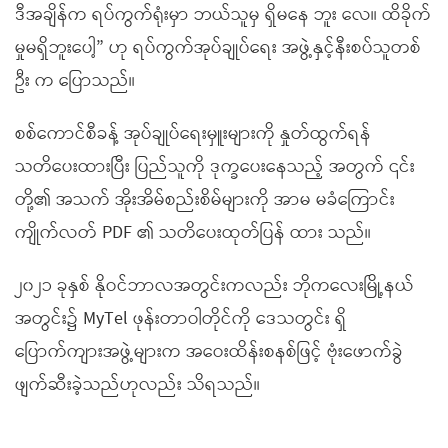
ဒီအချိန်က ရပ်ကွက်ရုံးမှာ ဘယ်သူမှ ရှိမနေ ဘူး လေ။ ထိခိုက်
မှုမရှိဘူးပေါ့” ဟု ရပ်ကွက်အုပ်ချုပ်ရေး အဖွဲ့နှင့်နီးစပ်သူတစ်
ဦး က ပြောသည်။
စစ်ကောင်စီခန့် အုပ်ချုပ်ရေးမှူးများကို နှုတ်ထွက်ရန်
သတိပေးထားပြီး ပြည်သူကို ဒုက္ခပေးနေသည့် အတွက် ၎င်း
တို့၏ အသက် အိုးအိမ်စည်းစိမ်များကို အာမ မခံကြောင်း
ကျိုက်လတ် PDF ၏ သတိပေးထုတ်ပြန် ထား သည်။
၂၀၂၁ ခုနှစ် နိုဝင်ဘာလအတွင်းကလည်း ဘိုကလေးမြို့နယ်
အတွင်း၌ MyTel ဖုန်းတာဝါတိုင်ကို ဒေသတွင်း ရှိ
ပြောက်ကျားအဖွဲ့များက အဝေးထိန်းစနစ်ဖြင့် ဗုံးဖောက်ခွဲ
ဖျက်ဆီးခဲ့သည်ဟုလည်း သိရသည်။