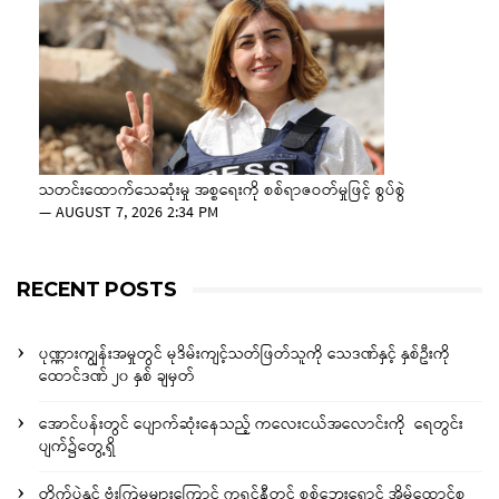
သတင်းထောက်သေဆုံးမှု အစ္စရေးကို စစ်ရာဇဝတ်မှုဖြင့် စွပ်စွဲ
—
AUGUST 7, 2026 2:34 PM
RECENT POSTS
ပုဏ္ဏားကျွန်းအမှုတွင် မုဒိမ်းကျင့်သတ်ဖြတ်သူကို သေဒဏ်နှင့် နှစ်ဦးကို
ထောင်ဒဏ် ၂၀ နှစ် ချမှတ်
အောင်ပန်းတွင် ပျောက်ဆုံးနေသည့် ကလေးငယ်အလောင်းကို ရေတွင်း
ပျက်၌တွေ့ရှိ
တိုက်ပွဲနှင့် ဗုံးကြဲမှုများကြောင့် ကရင်နီတွင် စစ်ဘေးရှောင် အိမ်ထောင်စု