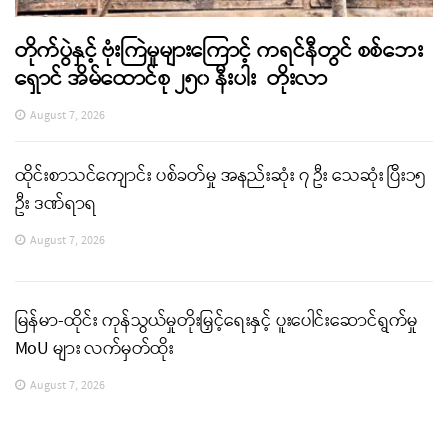
တိုက်ပွဲနှင့် ဗုံးကြဲမှုများကြောင့် ကရင်နီတွင် စစ်ဘေး
ရှောင် အိမ်ထောင်စု ၂၅၀ နီးပါး တိုးလာ
August 7, 2026
ထိုင်းစာသင်ကျောင်း ပစ်ခတ်မှု အနည်းဆုံး ၇ ဦး သေဆုံး ပြီး၁၅
ဦး ဒဏ်ရာရ
August 7, 2026
မြန်မာ-ထိုင်း ကုန်သွယ်မှုတိုးမြှင့်ရေးနှင့် ပူးပေါင်းဆောင်ရွက်မှု
MoU များ လက်မှတ်ထိုး
August 7, 2026