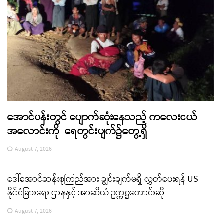
အောင်ပန်းတွင် ပျောက်ဆုံးနေသည့် ကလေးငယ်
အလောင်းကို ရေတွင်းပျက်၌တွေ့ရှိ
August 7, 2026
ဒေါ်အောင်ဆန်းစုကြည်အား ချွင်းချက်မရှိ လွှတ်ပေးရန် US
နိုင်ငံခြားရေး ဌာနနှင့် အာဆီယံ ဥက္ကဋ္ဌတောင်းဆို
August 7, 2026