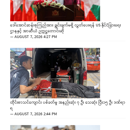
ဒေါ်အောင်ဆန်းစုကြည်အား ချွင်းချက်မရှိ လွှတ်ပေးရန် US နိုင်ငံခြားရေး
ဌာနနှင့် အာဆီယံ ဥက္ကဋ္ဌတောင်းဆို
—
AUGUST 7, 2026 4:27 PM
ထိုင်းစာသင်ကျောင်း ပစ်ခတ်မှု အနည်းဆုံး ၇ ဦး သေဆုံး ပြီး၁၅ ဦး ဒဏ်ရာ
ရ
—
AUGUST 7, 2026 2:44 PM