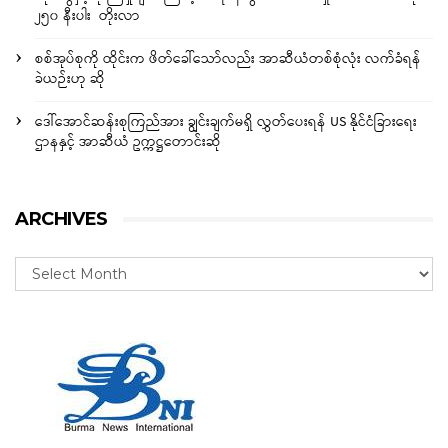
၂၅၀ နီးပါး တိုးလာ
စစ်အုပ်စုကို ထိုင်းက ဖိတ်ခေါ်သော်လည်း အာဆီယံတစ်စုံလုံး လက်ခံရန်
ခဲယဉ်းဟု ဆို
ဒေါ်အောင်ဆန်းစုကြည်အား ချွင်းချက်မရှိ လွှတ်ပေးရန် US နိုင်ငံခြားရေး
ဌာနနှင့် အာဆီယံ ဥက္ကဋ္ဌတောင်းဆို
ARCHIVES