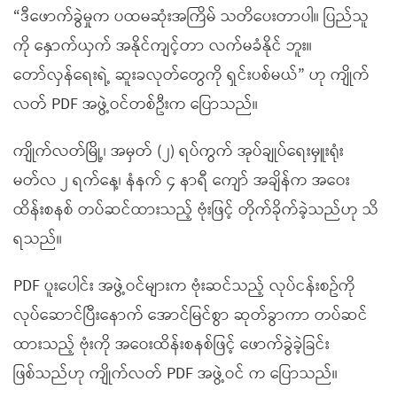
“ဒီဖောက်ခွဲမှုက ပထမဆုံးအကြိမ် သတိပေးတာပါ။ ပြည်သူ
ကို နှောက်ယှက် အနိုင်ကျင့်တာ လက်မခံနိုင် ဘူး။
တော်လှန်ရေးရဲ့ ဆူးခလုတ်တွေကို ရှင်းပစ်မယ်” ဟု ကျိုက်
လတ် PDF အဖွဲ့ဝင်တစ်ဦးက ပြောသည်။
ကျိုက်လတ်မြို့၊ အမှတ် (၂) ရပ်ကွက် အုပ်ချုပ်ရေးမှူးရုံး
မတ်လ ၂ ရက်နေ့၊ နံနက် ၄ နာရီ ကျော် အချိန်က အဝေး
ထိန်းစနစ် တပ်ဆင်ထားသည့် ဗုံးဖြင့် တိုက်ခိုက်ခဲ့သည်ဟု သိ
ရသည်။
PDF ပူးပေါင်း အဖွဲ့ဝင်များက ဗုံးဆင်သည့် လုပ်ငန်းစဥ်ကို
လုပ်ဆောင်ပြီးနောက် အောင်မြင်စွာ ဆုတ်ခွာကာ တပ်ဆင်
ထားသည့် ဗုံးကို အဝေးထိန်းစနစ်ဖြင့် ဖောက်ခွဲခဲ့ခြင်း
ဖြစ်သည်ဟု ကျိုက်လတ် PDF အဖွဲ့ဝင် က ပြောသည်။