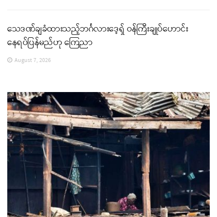
သေဒဏ်ချခံထားသည့်ဘင်္ဂလားဒေ့ရှ် ဝန်ကြီးချုပ်ဟောင်း
နေရပ်ပြန်မည်ဟု ကြေညာ
August 7, 2026