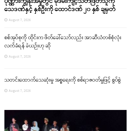
ပုဏ္ဏားကျွန်းအမှုတွင် မုဒိမ်းကျင့်သတ်ဖြတ်သူကို
သေဒဏ်နှင့် နှစ်ဦးကို ထောင်ဒဏ် ၂၀ နှစ် ချမှတ်
August 7, 2026
စစ်အုပ်စုကို ထိုင်းက ဖိတ်ခေါ်သော်လည်း အာဆီယံတစ်စုံလုံး
လက်ခံရန် ခဲယဉ်းဟု ဆို
August 7, 2026
သတင်းထောက်သေဆုံးမှု အစ္စရေးကို စစ်ရာဇဝတ်မှုဖြင့် စွပ်စွဲ
August 7, 2026