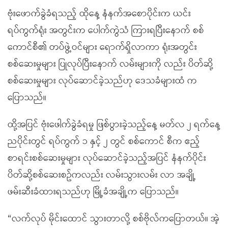
ဗုံးဖောက်ခွဲခံရသည့် ထိုနေ့ နံနက်အစောပိုင်းက ယင်း
ရပ်ကွက်ရုံး အတွင်းက ပေါက်ကွဲသံ ကြားရပြီးနောက် စစ်
ကောင်စီ၏ တပ်ဖွဲ့ဝင်များ ရောက်ရှိလာကာ ရုံးအတွင်း
စစ်ဆေးမှုများ ပြုလုပ်ပြီးနောက် လမ်းများကို လည်း ပိတ်ဆို့
စစ်ဆေးမှုများ လုပ်ဆောင်ခဲ့သည်ဟု ဒေသခံများထံ က
ပြောသည်။
ထို့အပြင် ဗုံးဖေါက်ခွဲခံရမှု ဖြစ်ပွားခဲ့သည့်နေ့ မတ်လ ၂ ရက်နေ့
ညပိုင်းတွင် ရပ်ကွက် ၁ နှင့် ၂ တွင် စစ်ကောင် စီက ဧည့်
စာရင်းစစ်ဆေးမှုများ လုပ်ဆောင်ခဲ့သည့်အပြင် နံနက်ပိုင်း
ပိတ်ဆို့စစ်ဆေးစဥ်ကလည်း လမ်းသွားလမ်း လာ အချို့
ဖမ်းဆီးခံထားရသည်ဟု မြို့ခံအချို့က ပြောသည်။
“လက်လုပ် မိုင်းထောင် သွားတာလို့ စစ်ဗိုလ်ကပြောတယ်။ အဲ့