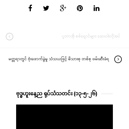
ပူတာအို စစ်ရှောင်များ ဆေးဝါးလိုအပ်
မတ္တရာတွင် ဗုံးဖောက်ခွဲမှု သံသယဖြင့် မိသားစု တစ်စု ဖမ်းဆီးခံရ
ဗုဒ္ဓဟူးနေ့ည ရုပ်သံသတင်း (၁၃-၅-၂၆)