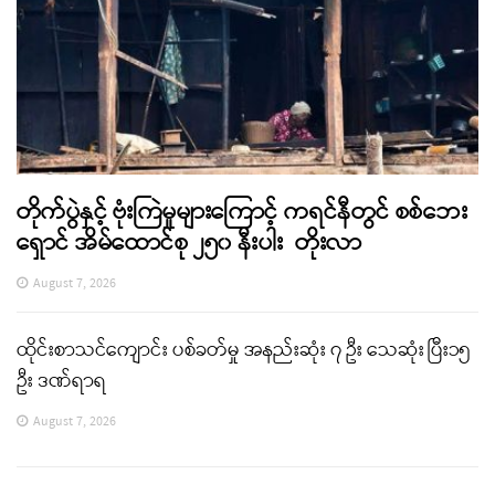
တိုက်ပွဲနှင့် ဗုံးကြဲမှုများကြောင့် ကရင်နီတွင် စစ်ဘေး
ရှောင် အိမ်ထောင်စု ၂၅၀ နီးပါး တိုးလာ
August 7, 2026
ထိုင်းစာသင်ကျောင်း ပစ်ခတ်မှု အနည်းဆုံး ၇ ဦး သေဆုံး ပြီး၁၅
ဦး ဒဏ်ရာရ
August 7, 2026