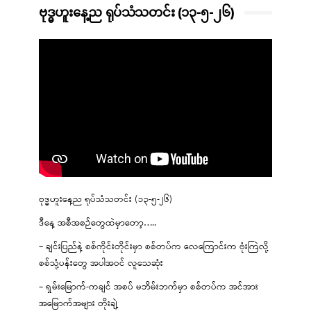
ဗုဒ္ဓဟူးနေ့ည ရုပ်သံသတင်း (၁၃-၅-၂၆)
ဗုဒ္ဓဟူးနေ့ည ရုပ်သံသတင်း (၁၃-၅-၂၆)
ဒီနေ့ အစီအစဉ်တွေထဲမှာတော့…..
– ချင်းပြည်နဲ့ စစ်ကိုင်းတိုင်းမှာ စစ်တပ်က လေကြောင်းက ဗုံးကြဲလို့
စစ်သုံ့ပန်းတွေ အပါအဝင် လူသေဆုံး
– ရှမ်းမြောက်-ကချင် အစပ် မဘိမ်းဘက်မှာ စစ်တပ်က အင်အား
အမြောက်အများ တိုးချဲ့