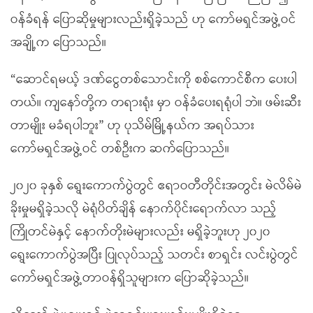
ဝန်ခံရန် ပြောဆိုမှုများလည်းရှိခဲ့သည် ဟု ကော်မရှင်အဖွဲ့ဝင်
အချို့က ပြောသည်။
“ဆောင်ရမယ့် ဒဏ်ငွေတစ်သောင်းကို စစ်ကောင်စီက ပေးပါ
တယ်။ ကျနော်တို့က တရားရုံး မှာ ဝန်ခံပေးရရုံပါ ဘဲ။ ဖမ်းဆီး
တာမျိုး မခံရပါဘူး” ဟု ပုသိမ်မြို့နယ်က အရပ်သား
ကော်မရှင်အဖွဲ့ဝင် တစ်ဦးက ဆက်ပြောသည်။
၂၀၂၀ ခုနှစ် ရွေးကောက်ပွဲတွင် ဧရာဝတီတိုင်းအတွင်း မဲလိမ်မဲ
ခိုးမှုမရှိခဲ့သလို မဲရုံပိတ်ချိန် နောက်ပိုင်းရောက်လာ သည့်
ကြိုတင်မဲနှင့် နောက်တိုးမဲများလည်း မရှိခဲ့ဘူးဟု ၂၀၂၀
ရွေးကောက်ပွဲအပြီး ပြုလုပ်သည့် သတင်း စာရှင်း လင်းပွဲတွင်
ကော်မရှင်အဖွဲ့တာဝန်ရှိသူများက ပြောဆိုခဲ့သည်။