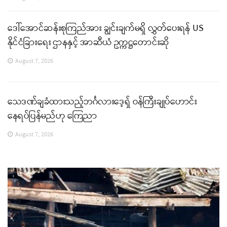
ဒေါ်အောင်ဆန်းစုကြည်အား ချွင်းချက်မရှိ လွှတ်ပေးရန် US
နိုင်ငံခြားရေး ဌာနနှင့် အာဆီယံ ဥက္ကဋ္ဌတောင်းဆို
August 7, 2026
သေဒဏ်ချခံထားသည့်ဘင်္ဂလားဒေ့ရှ် ဝန်ကြီးချုပ်ဟောင်း
နေရပ်ပြန်မည်ဟု ကြေညာ
August 7, 2026