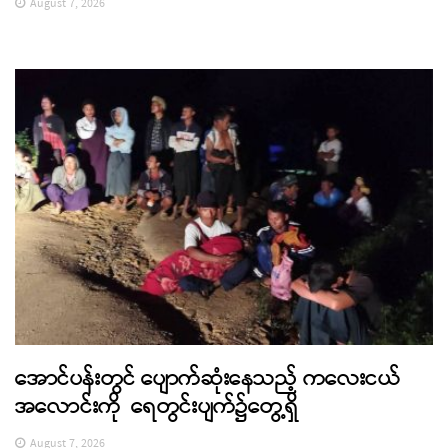
August 7, 2026
အောင်ပန်းတွင် ပျောက်ဆုံးနေသည့် ကလေးငယ်
အလောင်းကို ရေတွင်းပျက်၌တွေ့ရှိ
August 7, 2026