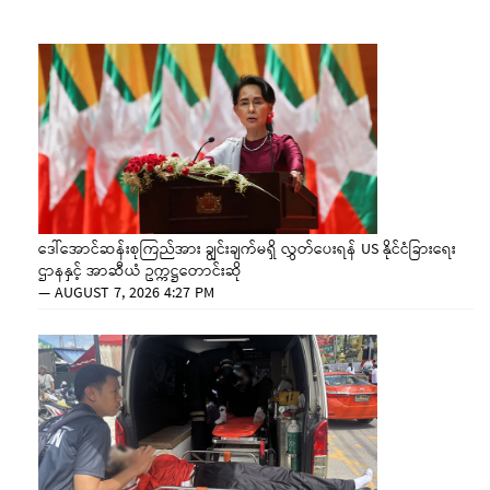
ဒေါ်အောင်ဆန်းစုကြည်အား ချွင်းချက်မရှိ လွှတ်ပေးရန် US နိုင်ငံခြားရေး
ဌာနနှင့် အာဆီယံ ဥက္ကဋ္ဌတောင်းဆို
—
AUGUST 7, 2026 4:27 PM