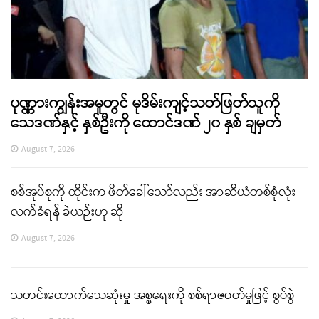
ပုဏ္ဏားကျွန်းအမှုတွင် မုဒိမ်းကျင့်သတ်ဖြတ်သူကို
သေဒဏ်နှင့် နှစ်ဦးကို ထောင်ဒဏ် ၂၀ နှစ် ချမှတ်
August 7, 2026
စစ်အုပ်စုကို ထိုင်းက ဖိတ်ခေါ်သော်လည်း အာဆီယံတစ်စုံလုံး
လက်ခံရန် ခဲယဉ်းဟု ဆို
August 7, 2026
သတင်းထောက်သေဆုံးမှု အစ္စရေးကို စစ်ရာဇဝတ်မှုဖြင့် စွပ်စွဲ