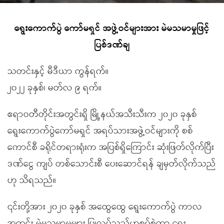
ရွေးကောက်ပွဲ ကော်မရှင် အဖွဲ့ဝင်များအား မဲမသမာမှုဖြင့်
ပြစ်ဒဏ်ချ
သတင်းနှင့် မီဒီယာ ကွန်ရက်။
၂၀၂၂ ခုနှစ်၊ မတ်လ ၉ ရက်။
ဧရာဝတီတိုင်းအတွင်းရှိ မြို့နယ်အသီးသီးက ၂၀၂၀ ခုနှစ်
ရွေးကောက်ပွဲကော်မရှင် အရပ်သားအဖွဲ့ဝင်များကို စစ်
ကောင်စီ ခရိုင်တရားရုံးက အပြစ်ရှိကြောင်း ဆုံးဖြတ်လိုက်ပြီး
ဒဏ်ငွေ ကျပ် တစ်သောင်းစီ ပေးဆောင်ရန် ချမှတ်လိုက်သည်
ဟု သိရသည်။
၎င်းတို့အား ၂၀၂၀ ခုနှစ် အထွေထွေ ရွေးကောက်ပွဲ ကာလ
အတွင်း မဲမသမာမှုများ ပြုလုပ်သည်ဟုစွပ်စွဲကာ ရွေး