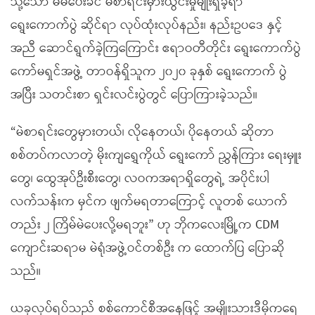
သို့သော် မဲမပေးခင် မဲစာရင်းမှားယွင်းမှုမျိုးရှိခဲ့ရာ
ရွေးကောက်ပွဲ ဆိုင်ရာ လုပ်ထုံးလုပ်နည်း၊ နည်းဥပဒေ နှင့်
အညီ ဆောင်ရွက်ခဲ့ကြကြောင်း ဧရာဝတီတိုင်း ရွေးကောက်ပွဲ
ကော်မရှင်အဖွဲ့ တာဝန်ရှိသူက ၂၀၂၀ ခုနှစ် ရွေးကောက် ပွဲ
အပြီး သတင်းစာ ရှင်းလင်းပွဲတွင် ပြောကြားခဲ့သည်။
“မဲစာရင်းတွေမှားတယ်၊ လိုနေတယ်၊ ပိုနေတယ် ဆိုတာ
စစ်တပ်ကလာတဲ့ မိုးကျရွှေကိုယ် ရွေးကော် ညွှန်ကြား ရေးမှူး
တွေ၊ ထွေအုပ်ဦးစီးတွေ၊ လဝကအရာရှိတွေရဲ့ အပိုင်းပါ
လက်သန်းက မှင်က ဖျက်မရတာကြောင့် လူတစ် ယောက်
တည်း ၂ ကြိမ်မဲပေးလို့မရဘူး” ဟု ဘိုကလေးမြို့က CDM
ကျောင်းဆရာမ မဲရုံအဖွဲ့ဝင်တစ်ဦး က ထောက်ပြ ပြောဆို
သည်။
ယခုလုပ်ရပ်သည် စစ်ကောင်စီအနေဖြင့် အမျိုးသားဒီမိုကရေ