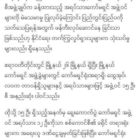
စီအဖွဲ့ချုပ်က ခန့်ထားသည့် အရပ်သားကော်မရှင် အဖွဲ့ဝင်
များကို မဲမသမာမှု ပြုလုပ်ခဲ့ကြောင်း ပြည်တွင်းပြည်ပကို
သက်သေပြရန်အတွက် ဖန်တီးလုပ်ဆောင်နေ ခြင်းသာ
ဖြစ်သည်ဟု နိုင်ငံရေး တက်ကြွလှုပ်ရှားသူများက သုံးသပ်မှု
များလည်း ရှိနေသည်။
ဧရာဝတီတိုင်းတွင် မြို့နယ် ၂၆ မြို့နယ် ရှိပြီး မြို့နယ်
ကော်မရှင် အဖွဲ့ခွဲများတွင် ကော်မရှင်ရုံးအရာရှိ၊ ထွေအုပ်၊
လဝက တာဝန်ရှိသူများနှင့် အရပ်သားများဖြင့် အဖွဲ့ဝင် ၁၅ ဦး
စီ အနည်းဆုံး ပါဝင်သည်။
ထိုသို့ ၁၅ ဦး ရှိသည့်အနက်မှ ရွေးကောက်ပွဲ ကော်မရှင် အဖွဲ့
ဝင် အရပ်သား ၁၂ ဦးကိုသာ စစ်ကောင်စီ၏ ခရိုင် တရားရုံး
များက အရေးယူ ဒဏ်ငွေချမှတ်ခြင်းဖြစ်ပြီး၊ ကော်မရှင်ရုံး