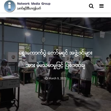
Men
ရွေးကောက်ပွဲ ကော်မရှင် အဖွဲ့ဝင်များ
အား မဲမသမာမှုဖြင့် ပြစ်ဒဏ်ချ
March 9, 2022