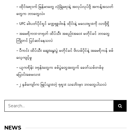
– ထိုင်းရောက် မြန်မာတွေ လုံခြုံရေးနဲ့ အလုပ်လုပ်ဖို့ အကန့်အသတ်
တွေက ဘာတွေလဲ။
– UFC ခါးပတ်ပိုင်ရှင် ဂျော့ရှူဝါဗန် ထိုင်းနဲ့ မလေးရှားကို လာဖို့ရှိ
– အမေရိကား-တရုတ် ထိပ်သီး အစည်းအဝေး မတိုင်ခင် ဘာတွေ
ကြိုတင် ပြင်ဆင်နေသလဲ
– ပီကင်း ထိပ်သီး ဆွေးနွေးပွဲ မတိုင်ခင် ဖိလစ်ပိုင်နဲ့ အမေရိကန် စစ်
လေ့ကျင့်မှု
– ယူကရိန်း ဒရုန်းတွေက စစ်ပွဲတွေအတွက် ခေတ်သစ်တစ်ခု
ပြောင်းစေမလား
– ၂ နှစ်ကျော်က မြုပ်သွားတဲ့ ရုရှား သင်္ဘောမှာ ဘာတွေပါသလဲ
NEWS