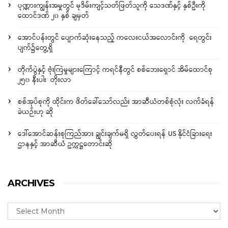
ပုဏ္ဏားကျွန်းအမှုတွင် မုဒိမ်းကျင့်သတ်ဖြတ်သူကို သေဒဏ်နှင့် နှစ်ဦးကို
ထောင်ဒဏ် ၂၀ နှစ် ချမှတ်
အောင်ပန်းတွင် ပျောက်ဆုံးနေသည့် ကလေးငယ်အလောင်းကို ရေတွင်း
ပျက်၌တွေ့ရှိ
တိုက်ပွဲနှင့် ဗုံးကြဲမှုများကြောင့် ကရင်နီတွင် စစ်ဘေးရှောင် အိမ်ထောင်စု
၂၅၀ နီးပါး တိုးလာ
စစ်အုပ်စုကို ထိုင်းက ဖိတ်ခေါ်သော်လည်း အာဆီယံတစ်စုံလုံး လက်ခံရန်
ခဲယဉ်းဟု ဆို
ဒေါ်အောင်ဆန်းစုကြည်အား ချွင်းချက်မရှိ လွှတ်ပေးရန် US နိုင်ငံခြားရေး
ဌာနနှင့် အာဆီယံ ဥက္ကဋ္ဌတောင်းဆို
ARCHIVES