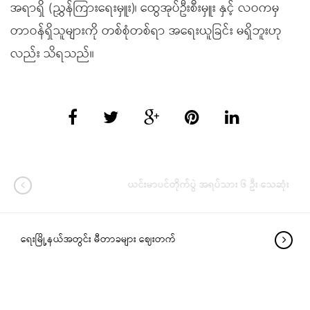
အရာရှိ (ညွှန်ကြားရေးမှူး)၊ ထွေအုပ်ဦးစီးမှူး နှင့် လဝကမှ
တာဝန်ရှိသူများကို တစ်စုံတစ်ရာ အရေးယူခြင်း မရှိဘူးဟု
လည်း သိရသည်။
ယင်းမာပင်တိုက်ပွဲ အရပ်သား ၆ ဦး သေဆုံး
ရေးမြို့နယ်အတွင်း မီတာခများ ဈေးတက်