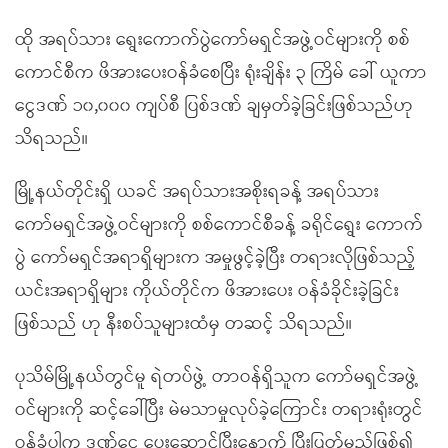
ထို အရပ်သား ရွေးကောက်ပွဲကော်မရှင်အဖွဲ့ဝင်များကို စစ်
ကောင်စီက ဖိအားပေးဝန်ခံစေပြီး ရုံးချိန်း ၃ ကြိမ် ခေါ် ယူကာ
ငွေဒဏ် ၁၀,၀၀၀ ကျပ်စီ ပြစ်ဒဏ် ချမှတ်ခဲ့ခြင်းဖြစ်သည်ဟု
သိရသည်။
မြို့နယ်တိုင်းရှိ ယခင် အရပ်သားအစိုးရခန့် အရပ်သား
ကော်မရှင်အဖွဲ့ဝင်များကို စစ်ကောင်စီခန့် ခရိုင်ရွေး ကောက်
ပွဲ ကော်မရှင်အရာရှိများက အမှုဖွင့်ခဲ့ပြီး တရားလိုဖြစ်သည့်
ယင်းအရာရှိများ ကိုယ်တိုင်က ဖိအားပေး ဝန်ခံခိုင်းခဲ့ခြင်း
ဖြစ်သည် ဟု နီးစပ်သူများထံမှ တဆင့် သိရသည်။
ပုသိမ်မြို့နယ်တွင်မူ ရဲတပ်ဖွဲ့ တာဝန်ရှိသူက ကော်မရှင်အဖွဲ့
ဝင်များကို ဆင့်ခေါ်ပြီး မဲမသာမှုလုပ်ခဲ့ကြောင်း တရားရုံးတွင်
ဝန်ခံပါက ဒဏ်ငွေ ပေးဆောင်ပြီးနောက် ပြီးပြတ်မည်ဖြစ်၍