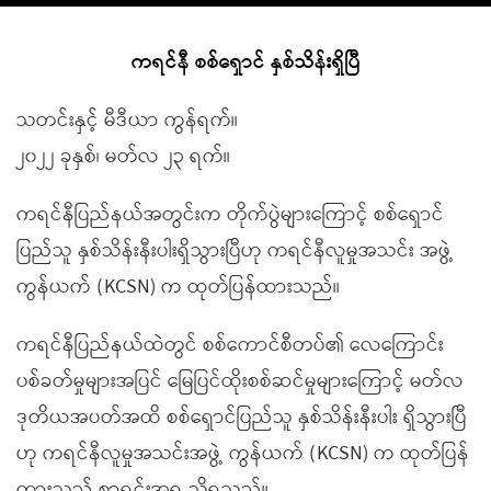
ကရင်နီ စစ်ရှောင် နှစ်သိန်းရှိပြီ
သတင်းနှင့် မီဒီယာ ကွန်ရက်။
၂၀၂၂ ခုနှစ်၊ မတ်လ ၂၃ ရက်။
ကရင်နီပြည်နယ်အတွင်းက တိုက်ပွဲများကြောင့် စစ်ရှောင်
ပြည်သူ နှစ်သိန်းနီးပါးရှိသွားပြီဟု ကရင်နီလူမှုအသင်း အဖွဲ့
ကွန်ယက် (KCSN) က ထုတ်ပြန်ထားသည်။
ကရင်နီပြည်နယ်ထဲတွင် စစ်ကောင်စီတပ်၏ လေကြောင်း
ပစ်ခတ်မှုများအပြင် မြေပြင်ထိုးစစ်ဆင်မှုများကြောင့် မတ်လ
ဒုတိယအပတ်အထိ စစ်ရှောင်ပြည်သူ နှစ်သိန်းနီးပါး ရှိသွားပြီ
ဟု ကရင်နီလူမှုအသင်းအဖွဲ့ ကွန်ယက် (KCSN) က ထုတ်ပြန်
ထားသည့် စာရင်းအရ သိရသည်။