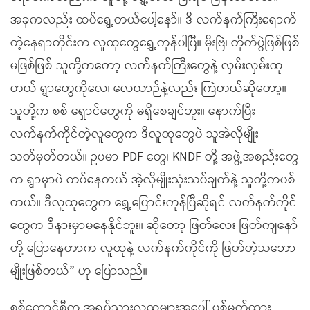
အခုကလည်း ထပ်ရွှေ့တယ်ပေါ့နော်။ ဒီ လက်နက်ကြီးရောက်
တဲ့နေရာတိုင်းက လူထုတွေရွှေ့ကုန်ပါပြီ။ မိုးဗြဲ၊ တိုက်ပွဲဖြစ်ဖြစ်
မဖြစ်ဖြစ် သူတို့ကတော့ လက်နက်ကြီးတွေနဲ့ လှမ်းလှမ်းထု
တယ် ရွာတွေကိုလေ၊ လေယာဉ်နဲ့လည်း ကြဲတယ်ဆိုတော့။
သူတို့က စစ် ရှောင်တွေကို မရှိစေချင်ဘူး။ နောက်ပြီး
လက်နက်ကိုင်တဲ့လူတွေက ဒီလူထုတွေပဲ သူအဲလိုမျိုး
သတ်မှတ်တယ်။ ဥပမာ PDF တွေ၊ KNDF တို့ အဖွဲ့အစည်းတွေ
က ရွာမှာပဲ ကပ်နေတယ် အဲ့လိုမျိုးသုံးသပ်ချက်နဲ့ သူတို့ကပစ်
တယ်။ ဒီလူထုတွေက ရွှေ့ပြောင်းကုန်ပြီဆိုရင် လက်နက်ကိုင်
တွေက ဒီနားမှာမနေနိုင်ဘူး။ ဆိုတော့ ဖြတ်လေး ဖြတ်ကျနော်
တို့ ပြောနေတာက လူထုနဲ့ လက်နက်ကိုင်ကို ဖြတ်တဲ့သဘော
မျိုးဖြစ်တယ်” ဟု ပြောသည်။
စစ်ကောင်စီက အရပ်သားလူထုများအပေါ် ပစ်မှတ်ထား