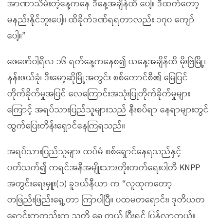
အာဏာသိမ်းတဲ့နေ့ကနေ ဒီနေ့အချိန်ထိ ပေါ့။ ဒီထက်တော့
မနည်းနိုင်ဘူးပေါ့။ ထိခိုက်ဒဏ်ရရတာလည်း ၁၇၀ ကျော်
ပေါ့။”
ဖေဖော်ဝါရီလ ၁၆ ရက်နေ့ကနေစ၍ ယနေ့အချိန်ထိ မိုးဗြဲမြို့၊
နန်းဖယ်ခုံ၊ ဒီးမော့ဆိုမြို့အတွင်း စစ်ကောင်စီ၏ မြေပြင်
တိုက်ခိုက်မှုအပြင် လေကြောင်းအသုံးပြုတိုက်ခိုက်မှုများ
ကြောင့် အရပ်သားပြည်သူများသည် နီးစပ်ရာ နေရာများတွင်
ထွက်ပြေးတိန်းရှောင်နေကြရသည်။
အရပ်သားပြည်သူများ ထပ်မံ စစ်ရှောင်နေရသည်နှင့်
ပတ်သက်၍ ကရင်အနီအမျိုးသားတိုးတက်ရေးပါတီ KNPP
အတွင်းရေးမှူး(၁) ခူဒယ်နီယာ က “လူထုကတော့
တဖြည်းဖြည်းရွှေ့တာ ကြာပါပြီ။ ပထမတရောင်း၊ ဒုတိယတ
ရောင်းကတည်းက သူတို့ ရွှေ့တယ် ပြီးရင် ပြန်လာတယ်။