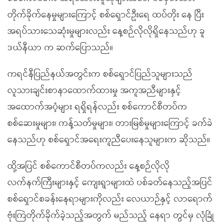
တိုက်ခိုက်နေမှုများကြောင့် စစ်ရှောင်ဦးရေ ထပ်တိုး နေ ပြီး
အရပ်သားသေဆုံးမှုများလည်း နေ့စဉ်လိုလိုရှိနေသည်ဟု ခူ
ဒယ်နီယာ က ဆက်ပြောသည်။
ကရင်နီပြည်နယ်အတွင်းက စစ်ရှောင်ပြည်သူများသည်
လူသားချင်းစာနာထောက်ထားမှု အကူအညီများနှင့်
အထောက်အပံ့များ ရရှိရန်လည်း စစ်ကောင်စီတပ်က
စစ်ဆေးမှုများ၊ ကန့်သတ်မှုများ၊ တားမြစ်မှုများကြောင့် ခက်ခဲ
နေသည်ဟု စစ်ရှောင်အရေးကူညီပေးနေသူများက ဆိုသည်။
ထို့အပြင် စစ်ကောင်စီတပ်ကလည်း နေ့စဉ်လိုလို
လက်နက်ကြီးများနှင့် ကျေးရွာများထဲ ပစ်ခတ်နေသည့်အပြင်
စစ်ရှောင်စခန်းနေရာများကိုလည်း လေယာဉ်နှင့် လာရောက်
ဗုံးကြဲတိုက်ခိုက်ခဲ့သည့်အတွက် မည်သည့် နေရာ တွင်မှ လုံခြုံ