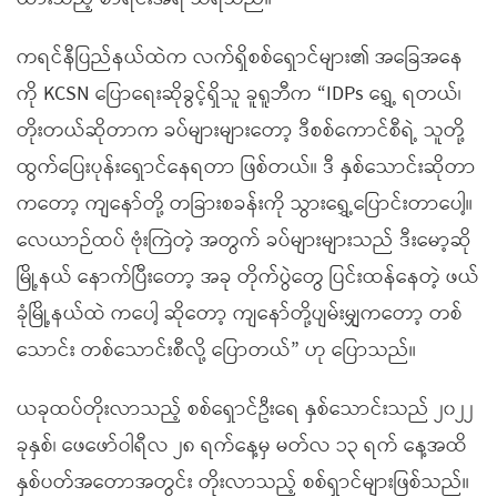
ကရင်နီပြည်နယ်ထဲက လက်ရှိစစ်ရှောင်များ၏ အခြေအနေ
ကို KCSN ပြောရေးဆိုခွင့်ရှိသူ ခူရူဘီက “IDPs ရွှေ့ ရတယ်၊
တိုးတယ်ဆိုတာက ခပ်များများတော့ ဒီစစ်ကောင်စီရဲ့ သူတို့
ထွက်ပြေးပုန်းရှောင်နေရတာ ဖြစ်တယ်။ ဒီ နှစ်သောင်းဆိုတာ
ကတော့ ကျနော်တို့ တခြားစခန်းကို သွားရွှေ့ပြောင်းတာပေါ့။
လေယာဉ်ထပ် ဗုံးကြဲတဲ့ အတွက် ခပ်များများသည် ဒီးမော့ဆို
မြို့နယ် နောက်ပြီးတော့ အခု တိုက်ပွဲတွေ ပြင်းထန်နေတဲ့ ဖယ်
ခုံမြို့နယ်ထဲ ကပေါ့ ဆိုတော့ ကျနော်တို့ပျမ်းမျှကတော့ တစ်
သောင်း တစ်သောင်းစီလို့ ပြောတယ်” ဟု ပြောသည်။
ယခုထပ်တိုးလာသည့် စစ်ရှောင်ဦးရေ နှစ်သောင်းသည် ၂၀၂၂
ခုနှစ်၊ ဖေဖော်ဝါရီလ ၂၈ ရက်နေ့မှ မတ်လ ၁၃ ရက် နေ့အထိ
နှစ်ပတ်အတောအတွင်း တိုးလာသည့် စစ်ရှာင်များဖြစ်သည်။