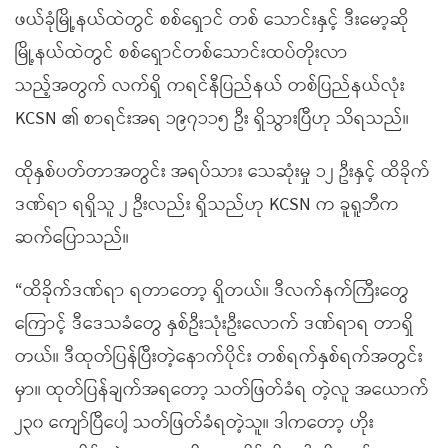
ဖယ်ခုံမြို့နယ်ထဲတွင် စစ်ရှောင် တစ် သောင်းနှင့် ဒီးမော့ဆို
မြို့နယ်ထဲတွင် စစ်ရှောင်တစ်သောင်းထပ်တိုးလာ
သည့်အတွက် လက်ရှိ ကရင်နီပြည်နယ် တစ်ပြည်နယ်လုံး
KCSN ၏ စာရင်းအရ ၁၉၇၁၁၅ ဦး ရှိသွားပြီဟု သိရသည်။
ထိုနှစ်ပတ်တာအတွင်း အရပ်သား သေဆုံးမှု ၁၂ ဦးနှင့် ထိခိုက်
ဒဏ်ရာ ရရှိသူ ၂ ဦးလည်း ရှိသည်ဟု KCSN က ခူရူဘီက
ဆက်ပြောသည်။
“ထိခိုက်ဒဏ်ရာ ရတာတော့ ရှိတယ်။ ဒီလက်နက်ကြီးတွေ
ကြောင့် ဒီဒေသခံတွေ နှစ်ဦးသုံးဦးလောက် ဒဏ်ရာရ တာရှိ
တယ်။ ဒီထုတ်ပြန်ပြီးတဲ့နောက်ပိုင်း တစ်ရက်နှစ်ရက်အတွင်း
မှာ။ ထုတ်ပြန်ချက်အရတော့ သတ်ဖြတ်ခံရ တဲ့လူ အယောက်
၂၃၀ ကျော်ပြီပေါ့ သတ်ဖြတ်ခံရတဲ့သူ။ ဒါကတော့ ဟိုး