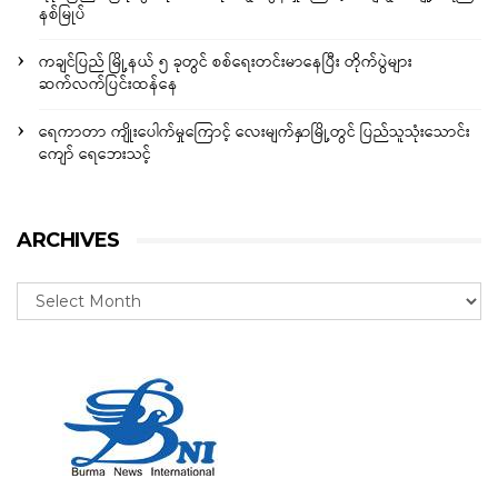
နစ်မြုပ်
ကချင်ပြည် မြို့နယ် ၅ ခုတွင် စစ်ရေးတင်းမာနေပြီး တိုက်ပွဲများ
ဆက်လက်ပြင်းထန်နေ
ရေကာတာ ကျိုးပေါက်မှုကြောင့် လေးမျက်နှာမြို့တွင် ပြည်သူသုံးသောင်း
ကျော် ရေဘေးသင့်
ARCHIVES