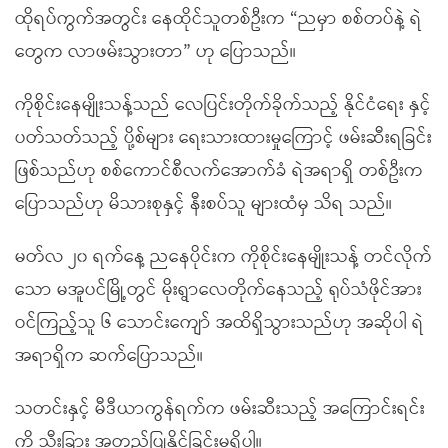
ထိုရပ်ကွက်အတွင်း နေထိုင်သူတစ်ဦးက “ညမှာ စစ်တပ်နဲ့ ရဲ
တွေက လာဖမ်းသွားတာ” ဟု ပြောသည်။
ကိုစိုင်းနေမျိုးသန့်သည် လေပြင်းတိုက်ခိုက်သည့် နိုင်ငံရေး နှင့်
ပတ်သတ်သည့် ပို့စ်များ ရေးသားထားမှုကြောင့် ဖမ်းဆီးရခြင်း
ဖြစ်သည်ဟု စစ်ကောင်စီလက်အောက်ခံ ရဲအရာရှိ တစ်ဦးက
ပြောသည်ဟု မိသားစုနှင့် နီးစပ်သူ များထံမှ သိရ သည်။
မတ်လ ၂၀ ရက်နေ့ ညနေပိုင်းက ကိုစိုင်းနေမျိုးသန့် တင်လိုက်
သော မအူပင်မြို့တွင် မိုးရွာလေတိုက်နေသည့် ရုပ်သံဖိုင်အား
ဝင်ကြည့်သူ ၆ သောင်းကျော် အထိရှိသွားသည်ဟု အဆိုပါ ရဲ
အရာရှိက ဆက်ပြောသည်။
သတင်းနှင့် မီဒီယာကွန်ရက်က ဖမ်းဆီးသည့် အကြောင်းရင်း
ကို သီးခြား အတည်ပြုနိုင်ခြင်းမရှိပါ။