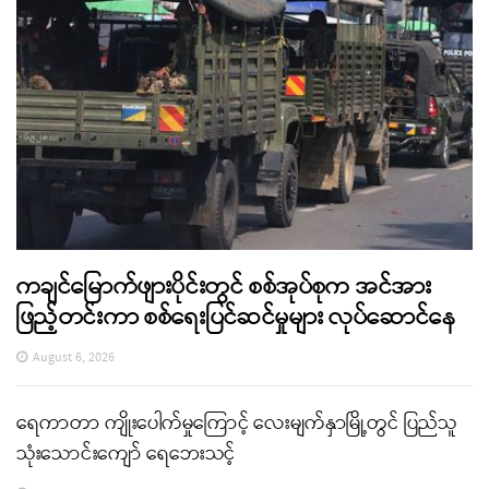
ကချင်မြောက်ဖျားပိုင်းတွင် စစ်အုပ်စုက အင်အား
ဖြည့်တင်းကာ စစ်ရေးပြင်ဆင်မှုများ လုပ်ဆောင်နေ
August 6, 2026
ရေကာတာ ကျိုးပေါက်မှုကြောင့် လေးမျက်နှာမြို့တွင် ပြည်သူ
သုံးသောင်းကျော် ရေဘေးသင့်