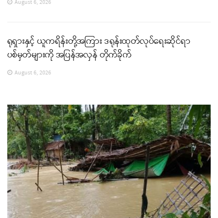
August 6, 2026
ရုရှားနှင့် ယူကရိန်းတို့အကြား ဒရုန်းထုတ်လုပ်ရေးဆိုင်ရာ
ပစ်မှတ်များကို အပြန်အလှန် တိုက်ခိုက်
August 6, 2026