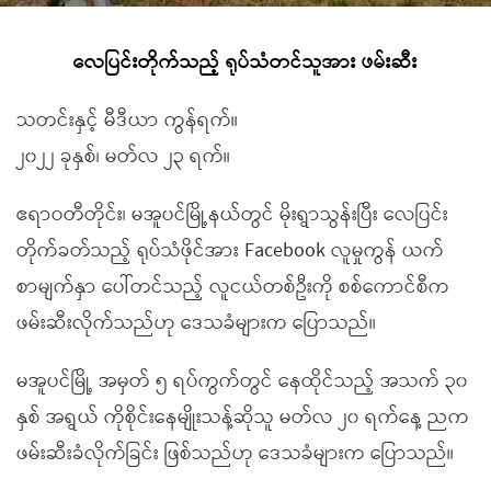
လေပြင်းတိုက်သည့် ရုပ်သံတင်သူအား ဖမ်းဆီး
သတင်းနှင့် မီဒီယာ ကွန်ရက်။
၂၀၂၂ ခုနှစ်၊ မတ်လ ၂၃ ရက်။
ဧရာဝတီတိုင်း၊ မအူပင်မြို့နယ်တွင် မိုးရွာသွန်းပြီး လေပြင်း
တိုက်ခတ်သည့် ရုပ်သံဖိုင်အား Facebook လူမှုကွန် ယက်
စာမျက်နှာ ပေါ်တင်သည့် လူငယ်တစ်ဦးကို စစ်ကောင်စီက
ဖမ်းဆီးလိုက်သည်ဟု ဒေသခံများက ပြောသည်။
မအူပင်မြို့ အမှတ် ၅ ရပ်ကွက်တွင် နေထိုင်သည့် အသက် ၃၀
နှစ် အရွယ် ကိုစိုင်းနေမျိုးသန့်ဆိုသူ မတ်လ ၂၀ ရက်နေ့ ညက
ဖမ်းဆီးခံလိုက်ခြင်း ဖြစ်သည်ဟု ဒေသခံများက ပြောသည်။