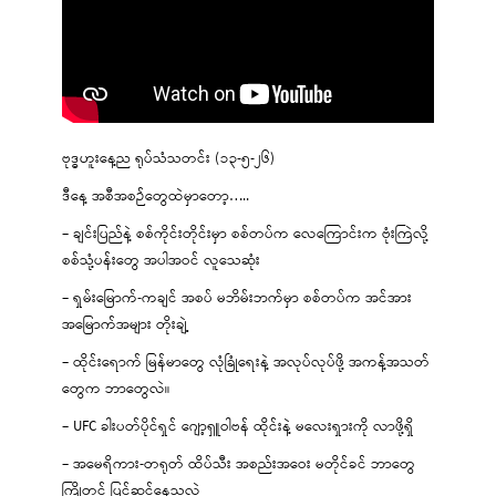
ဗုဒ္ဓဟူးနေ့ည ရုပ်သံသတင်း (၁၃-၅-၂၆)
ဒီနေ့ အစီအစဉ်တွေထဲမှာတော့…..
– ချင်းပြည်နဲ့ စစ်ကိုင်းတိုင်းမှာ စစ်တပ်က လေကြောင်းက ဗုံးကြဲလို့
စစ်သုံ့ပန်းတွေ အပါအဝင် လူသေဆုံး
– ရှမ်းမြောက်-ကချင် အစပ် မဘိမ်းဘက်မှာ စစ်တပ်က အင်အား
အမြောက်အများ တိုးချဲ့
– ထိုင်းရောက် မြန်မာတွေ လုံခြုံရေးနဲ့ အလုပ်လုပ်ဖို့ အကန့်အသတ်
တွေက ဘာတွေလဲ။
– UFC ခါးပတ်ပိုင်ရှင် ဂျော့ရှူဝါဗန် ထိုင်းနဲ့ မလေးရှားကို လာဖို့ရှိ
– အမေရိကား-တရုတ် ထိပ်သီး အစည်းအဝေး မတိုင်ခင် ဘာတွေ
ကြိုတင် ပြင်ဆင်နေသလဲ