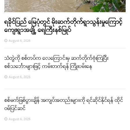
ရခိုင်ပြည် မြေပုံတွင် မိုးဆက်တိုက်ရွာသွန်းမှုကြောင့်
ကျေးရွာအချို့ ရေကြီးနစ်မြုပ်
August 6, 2026
သံတွဲကို စစ်တပ်က လေကြောင်းမှ ဆက်တိုက်ဗုံးကြဲပြီး
စစ်သင်္ဘောများဖြင့် ကမ်းတက်ရန် ကြိုးပမ်းနေ
August 6, 2026
စစ်မက်ဖြစ်ပွားချိန် အကျပ်အတည်းများကို ရင်ဆိုင်နိုင်ရန် ထိုင်
ဝမ်ပြင်ဆင်
August 6, 2026