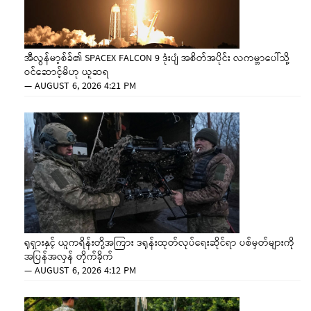
အီလွန်မာ့စ်ခ်၏ SPACEX FALCON 9 ဒုံးပျံ အစိတ်အပိုင်း လကမ္ဘာပေါ်သို့
ဝင်ဆောင့်မိဟု ယူဆရ
—
AUGUST 6, 2026 4:21 PM
ရုရှားနှင့် ယူကရိန်းတို့အကြား ဒရုန်းထုတ်လုပ်ရေးဆိုင်ရာ ပစ်မှတ်များကို
အပြန်အလှန် တိုက်ခိုက်
—
AUGUST 6, 2026 4:12 PM