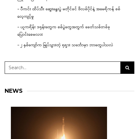
– ပီကင်း ထိပ်သီး ဆွေးနွေးပွဲ မတိုင်ခင် ဖိလစ်ပိုင်နဲ့ အမေရိကန် စစ်
လေ့ကျင့်မှု
– ယူကရိန်း ဒရုန်းတွေက စစ်ပွဲတွေအတွက် ခေတ်သစ်တစ်ခု
ပြောင်းစေမလား
– ၂ နှစ်ကျော်က မြုပ်သွားတဲ့ ရုရှား သင်္ဘောမှာ ဘာတွေပါသလဲ
NEWS