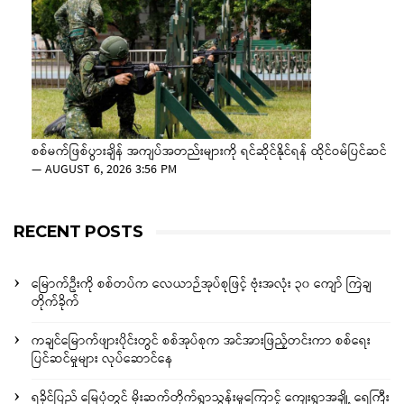
စစ်မက်ဖြစ်ပွားချိန် အကျပ်အတည်းများကို ရင်ဆိုင်နိုင်ရန် ထိုင်ဝမ်ပြင်ဆင်
—
AUGUST 6, 2026 3:56 PM
RECENT POSTS
မြောက်ဦးကို စစ်တပ်က လေယာဉ်အုပ်စုဖြင့် ဗုံးအလုံး ၃၀ ကျော် ကြဲချ
တိုက်ခိုက်
ကချင်မြောက်ဖျားပိုင်းတွင် စစ်အုပ်စုက အင်အားဖြည့်တင်းကာ စစ်ရေး
ပြင်ဆင်မှုများ လုပ်ဆောင်နေ
ရခိုင်ပြည် မြေပုံတွင် မိုးဆက်တိုက်ရွာသွန်းမှုကြောင့် ကျေးရွာအချို့ ရေကြီး