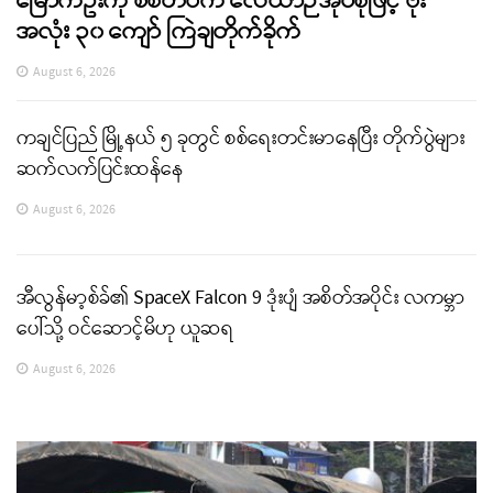
မြောက်ဦးကို စစ်တပ်က လေယာဉ်အုပ်စုဖြင့် ဗုံး
အလုံး ၃၀ ကျော် ကြဲချတိုက်ခိုက်
August 6, 2026
ကချင်ပြည် မြို့နယ် ၅ ခုတွင် စစ်ရေးတင်းမာနေပြီး တိုက်ပွဲများ
ဆက်လက်ပြင်းထန်နေ
August 6, 2026
အီလွန်မာ့စ်ခ်၏ SpaceX Falcon 9 ဒုံးပျံ အစိတ်အပိုင်း လကမ္ဘာ
ပေါ်သို့ ဝင်ဆောင့်မိဟု ယူဆရ
August 6, 2026