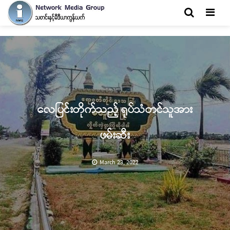
Men
လေပြင်းတိုက်သည့် ရုပ်သံတင်သူအား
ဖမ်းဆီး
March 23, 2022