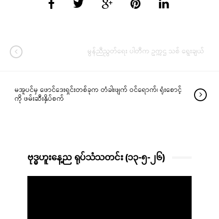
မွန်ညီညွတ်ရေး ပါတီက ဥက္ကဌ သစ် ရွေးချယ်
မအူပင်မှ ဖောင်ဒေးရှင်းတစ်ခုက တံခါးဖျက် ဝင်ရောက်၊ ရုံးစောင့်
ကို ဖမ်းဆီးနှိပ်စက်
ဗုဒ္ဓဟူးနေ့ည ရုပ်သံသတင်း (၁၃-၅-၂၆)