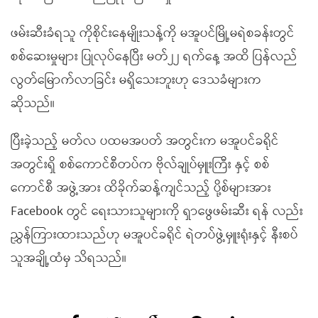
ဖမ်းဆီးခံရသူ ကိုစိုင်းနေမျိုးသန့်ကို မအူပင်မြို့မရဲစခန်းတွင်
စစ်ဆေးမှုများ ပြုလုပ်နေပြီး မတ်၂၂ ရက်နေ့ အထိ ပြန်လည်
လွတ်မြောက်လာခြင်း မရှိသေးဘူးဟု ဒေသခံများက
ဆိုသည်။
ပြီးခဲ့သည့် မတ်လ ပထမအပတ် အတွင်းက မအူပင်ခရိုင်
အတွင်းရှိ စစ်ကောင်စီတပ်က ဗိုလ်ချုပ်မှူးကြီး နှင့် စစ်
ကောင်စီ အဖွဲ့အား ထိခိုက်ဆန့်ကျင်သည့် ပို့စ်များအား
Facebook တွင် ရေးသားသူများကို ရှာဖွေဖမ်းဆီး ရန် လည်း
ညွှန်ကြားထားသည်ဟု မအူပင်ခရိုင် ရဲတပ်ဖွဲ့မှူးရုံးနှင့် နီးစပ်
သူအချို့ထံမှ သိရသည်။