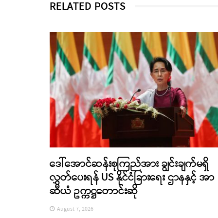
RELATED POSTS
ဒေါ်အောင်ဆန်းစုကြည်အား ချွင်းချက်မရှိ
လွှတ်ပေးရန် US နိုင်ငံခြားရေး ဌာနနှင့် အာ
ဆီယံ ဥက္ကဋ္ဌတောင်းဆို
August 7, 2026