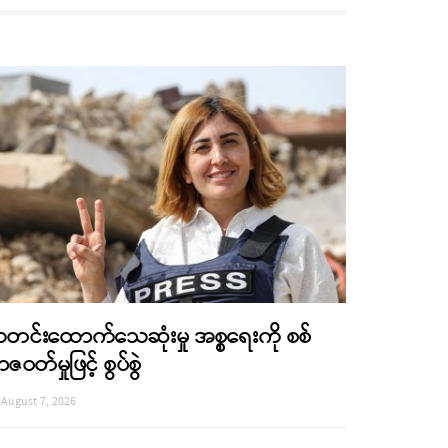
တင်းထောက်သေဆုံးမှု အစ္စရေးကို စစ်
ာဇဝတ်မှုဖြင့် စွပ်စွဲ
August 7, 2026