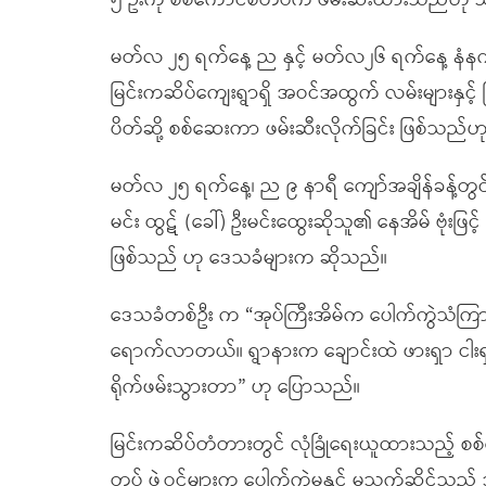
၅ ဦးကို စစ်ကောင်စီတပ်က ဖမ်းဆီးထားသည်ဟု
မတ်လ ၂၅ ရက်နေ့ ည နှင့် မတ်လ၂၆ ရက်နေ့ နံနက်ပိ
မြင်းကဆိပ်ကျေးရွာရှိ အဝင်အထွက် လမ်းများနှင့်
ပိတ်ဆို့ စစ်ဆေးကာ ဖမ်းဆီးလိုက်ခြင်း ဖြစ်သ
မတ်လ ၂၅ ရက်နေ့၊ ည ၉ နာရီ ကျော်အချိန်ခန့်တွင် စ
မင်း ထွဋ် (ခေါ်) ဦးမင်းထွေးဆိုသူ၏ နေအိမ် ဗုံးဖြင့်
ဖြစ်သည် ဟု ဒေသခံများက ဆိုသည်။
ဒေသခံတစ်ဦး က “အုပ်ကြီးအိမ်က ပေါက်ကွဲသံကြ
ရောက်လာတယ်။ ရွာနားက ချောင်းထဲ ဖားရှာ ငါးရှာ
ရိုက်ဖမ်းသွားတာ” ဟု ပြောသည်။
မြင်းကဆိပ်တံတားတွင် လုံခြုံရေးယူထားသည့် စစ်ကေ
တပ် ဖွဲ့ဝင်များက ပေါက်ကွဲမှုနှင့် မသက်ဆိုင်သည်