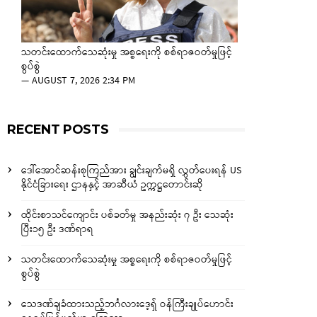
သတင်းထောက်သေဆုံးမှု အစ္စရေးကို စစ်ရာဇဝတ်မှုဖြင့်
စွပ်စွဲ
—
AUGUST 7, 2026 2:34 PM
RECENT POSTS
ဒေါ်အောင်ဆန်းစုကြည်အား ချွင်းချက်မရှိ လွှတ်ပေးရန် US
နိုင်ငံခြားရေး ဌာနနှင့် အာဆီယံ ဥက္ကဋ္ဌတောင်းဆို
ထိုင်းစာသင်ကျောင်း ပစ်ခတ်မှု အနည်းဆုံး ၇ ဦး သေဆုံး
ပြီး၁၅ ဦး ဒဏ်ရာရ
သတင်းထောက်သေဆုံးမှု အစ္စရေးကို စစ်ရာဇဝတ်မှုဖြင့်
စွပ်စွဲ
သေဒဏ်ချခံထားသည့်ဘင်္ဂလားဒေ့ရှ် ဝန်ကြီးချုပ်ဟောင်း