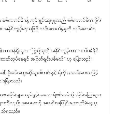
စ်ကောင်စီခန့် အုပ်ချုပ်ရေးမှူးသည် စစ်ကောင်စီက ခိုင်း
ေး အနိုင်ကျင့်နေသဖြင့် ယင်းဖောက်ခွဲမှုကို လုပ်ဆောင်ရ
၏ တာဝန်ရှိသူက “ပြည်သူကို အနိင်ကျင့်တာ လက်မခံနိုင်
ုးဆက်လုပ်နေရင် အပြတ်ရှင်းပစ်မယ်” ဟု ပြောသည်။
ခေါ်) ဦးမင်းထွေးဆိုသူစစ်တပ် နှင့် ရဲကို သတင်းပေးသဖြင့်
က ပြောသည်။
ားဝိုင်းများ လုပ်ခွင့်ပေးကာ ရဲစစ်တပ်ကို လိုင်းကြေးများ
င်းခများကိုလည်း အဆမတန် အတင်းအကြပ် ကောက်ခံနေသူ
အရ သိရသည်။