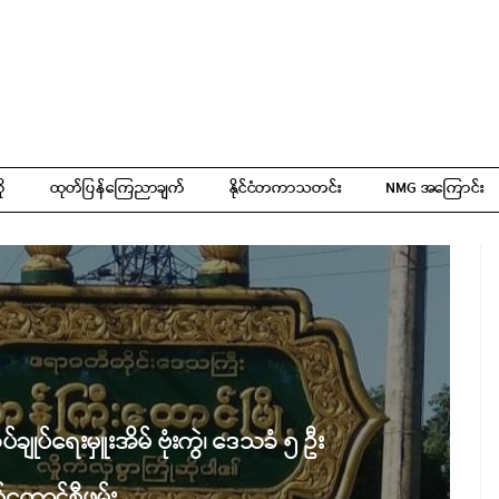
ို
ထုတ်ပြန်ကြေညာချက်
နိုင်ငံတကာသတင်း
NMG အကြောင်း
်ချုပ်ရေးမှူးအိမ် ဗုံးကွဲ၊ ဒေသခံ ၅ ဦး
စ်ကောင်စီဖမ်း