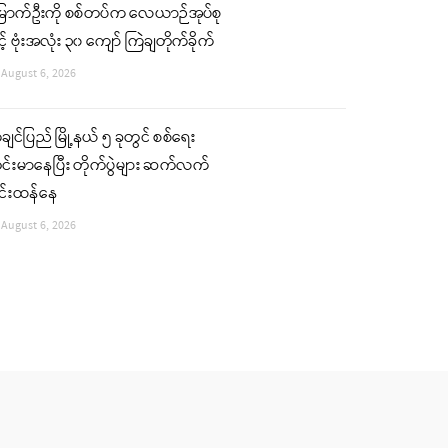
ြောက်ဦးကို စစ်တပ်က လေယာဉ်အုပ်စု
င့် ဗုံးအလုံး ၃၀ ကျော် ကြဲချတိုက်ခိုက်
August 6, 2026
ျင်ပြည် မြို့နယ် ၅ ခုတွင် စစ်ရေး
်းမာနေပြီး တိုက်ပွဲများ ဆက်လက်
ြင်းထန်နေ
August 6, 2026