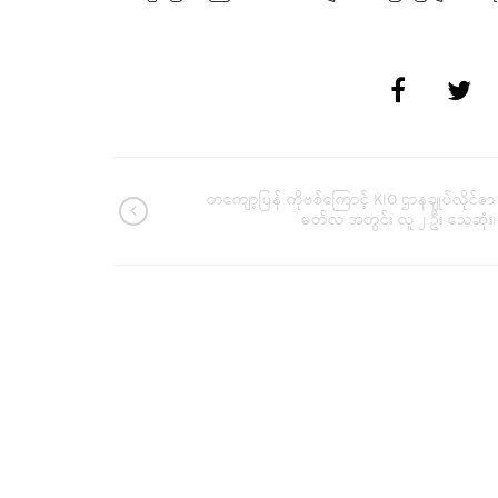
တကျော့ပြန် ကိုဗစ်ကြောင့် KIO ဌာနချုပ်လိုင်ဇာ
မတ်လ အတွင်း လူ ၂ ဦး သေဆုံး၊