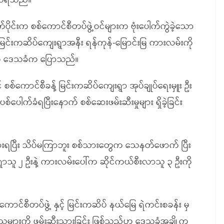
 သိရသည်။
ုင်းက စစ်ကောင်စီတပ်ဖွဲ့ဝင်များက ဗုံးပေါက်ကွဲခဲ့သော
 မြင်းကဆိပ်ကျေးရွာအနီး ရန်ကုန်-မြောင်းမြ ကားလမ်းကို
ည်ဟု ဒေသခံက ပြောသည်။
စ်ကောင်စီခန့် မြင်းကဆိပ်ကျေးရွာ အုပ်ချုပ်ရေးမှူး ဦး
 ပစ်ပေါက်ခံရပြီးနောက် စစ်ဆေးဖမ်းဆီးမှုများ ရှိခဲ့ခြင်း
ားရပြီး သိပ်မကြာဘူး စစ်သားတွေက သေနတ်ဖောက် ပြီး
သူ ၂ ဦးနဲ့ ကားလမ်းပေါ်က ဆိုင်ကယ်စီးလာသူ ၃ ဦးကို
ာင်စီတပ်ဖွဲ့ နှင့် မြင်းကဆိပ် နယ်မြေ ရဲကင်းစခန်း မှ
့ သူများကို ဖမ်းဆီးသွားခြင်း ဖြစ်သည်ဟု ဒေသခံအချို့က