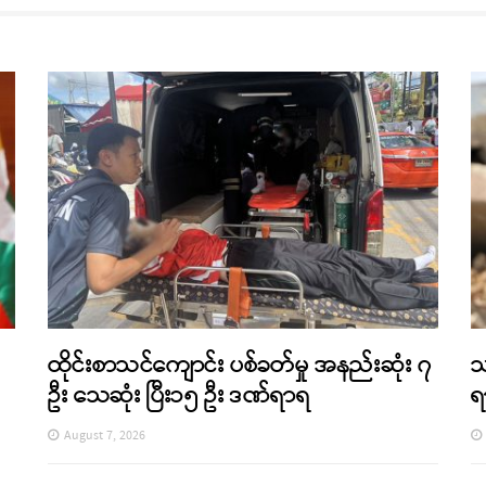
ထိုင်းစာသင်ကျောင်း ပစ်ခတ်မှု အနည်းဆုံး ၇
သ
ဦး သေဆုံး ပြီး၁၅ ဦး ဒဏ်ရာရ
ရ
August 7, 2026