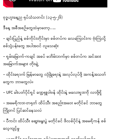
ဗုဒ္ဓဟူးနေ့ည ရုပ်သံသတင်း (၁၃-၅-၂၆)
ဒီနေ့ အစီအစဉ်တွေထဲမှာတော့…..
– ချင်းပြည်နဲ့ စစ်ကိုင်းတိုင်းမှာ စစ်တပ်က လေကြောင်းက ဗုံးကြဲလို့
စစ်သုံ့ပန်းတွေ အပါအဝင် လူသေဆုံး
– ရှမ်းမြောက်-ကချင် အစပ် မဘိမ်းဘက်မှာ စစ်တပ်က အင်အား
အမြောက်အများ တိုးချဲ့
– ထိုင်းရောက် မြန်မာတွေ လုံခြုံရေးနဲ့ အလုပ်လုပ်ဖို့ အကန့်အသတ်
တွေက ဘာတွေလဲ။
– UFC ခါးပတ်ပိုင်ရှင် ဂျော့ရှူဝါဗန် ထိုင်းနဲ့ မလေးရှားကို လာဖို့ရှိ
– အမေရိကား-တရုတ် ထိပ်သီး အစည်းအဝေး မတိုင်ခင် ဘာတွေ
ကြိုတင် ပြင်ဆင်နေသလဲ
– ပီကင်း ထိပ်သီး ဆွေးနွေးပွဲ မတိုင်ခင် ဖိလစ်ပိုင်နဲ့ အမေရိကန် စစ်
လေ့ကျင့်မှု