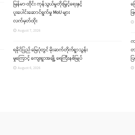
မြန်မာ-ထိုင်း ကုန်သွယ်မှုတိုးမြှင့်ရေးနှင့်
မ
ပူးပေါင်းဆောင်ရွက်မှု MoU များ
ဖြ
လက်မှတ်ထိုး
August 7, 2026
ကခ
ရခိုင်ပြည် မြေပုံတွင် မိုးဆက်တိုက်ရွာသွန်း
တင
မှုကြောင့် ကျေးရွာအချို့ ရေကြီးနစ်မြုပ်
ပ
August 6, 2026