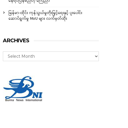
နေရပ်ပြန်မည်ဟု ကြေညာ
မြန်မာ-ထိုင်း ကုန်သွယ်မှုတိုးမြှင့်ရေးနှင့် ပူးပေါင်း
ဆောင်ရွက်မှု MoU များ လက်မှတ်ထိုး
ARCHIVES