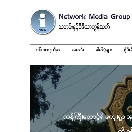
ပင်မစာမျက်နှာ
သတင်း
ဓါတ်ပုံများ
ဗွီဒီယ
ကန်ကြီးထောင့်ရှိ ကျေးရွာ အုပ
ကို စ