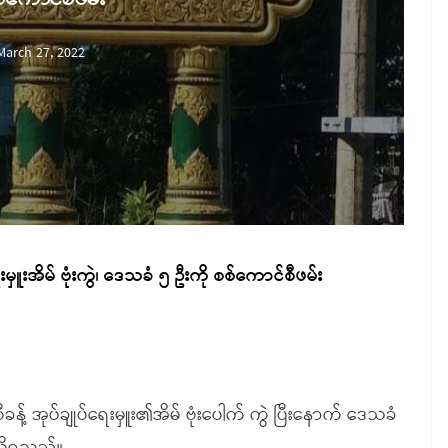
March 27, 2022
မှူးအိမ် ဗုံးကွဲ၊ ဒေသခံ ၅ ဦးကို စစ်ကောင်စီဖမ်း
ခန့် အုပ်ချုပ်ရေးမှူး၏အိမ် ဗုံးပေါက် ကွဲ ပြီးနောက် ဒေသခံ