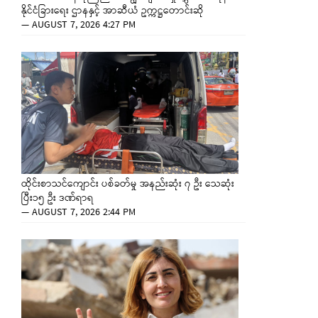
နိုင်ငံခြားရေး ဌာနနှင့် အာဆီယံ ဥက္ကဋ္ဌတောင်းဆို
—
AUGUST 7, 2026 4:27 PM
ထိုင်းစာသင်ကျောင်း ပစ်ခတ်မှု အနည်းဆုံး ၇ ဦး သေဆုံး
ပြီး၁၅ ဦး ဒဏ်ရာရ
—
AUGUST 7, 2026 2:44 PM