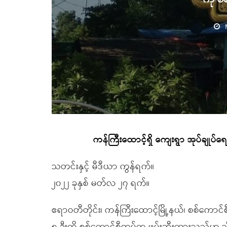
ကန်ကြီးထောင့်ရှိ ကျေးရွာ အုပ်ချုပ်ရေး
သတင်းနှင့် မီဒီယာ ကွန်ရက်။
၂၀၂၂ ခုနှစ် မတ်လ ၂၇ ရက်။
ဧရာဝတီတိုင်း၊ ကန်ကြီးထောင့်မြို့နယ်၊ စစ်ကောင်စီ