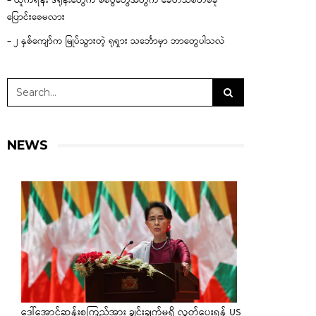
– ယူကရိန်း ဒရုန်းတွေက စစ်ပွဲတွေအတွက် ခေတ်သစ်တစ်ခု
ပြောင်းစေမလား
– ၂ နှစ်ကျော်က မြုပ်သွားတဲ့ ရုရှား သင်္ဘောမှာ ဘာတွေပါသလဲ
NEWS
ဒေါ်အောင်ဆန်းစုကြည်အား ချွင်းချက်မရှိ လွှတ်ပေးရန် US