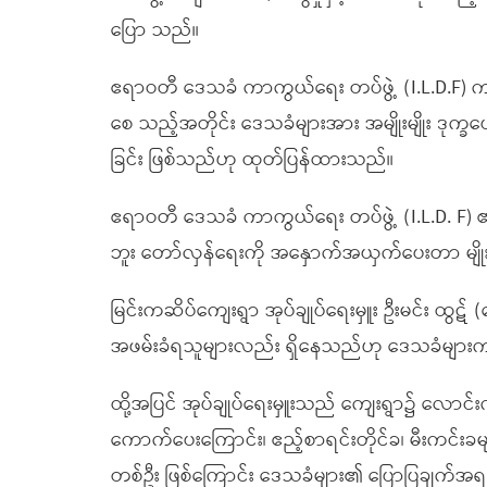
ပြော သည်။
ဧရာဝတီ ဒေသခံ ကာကွယ်ရေး တပ်ဖွဲ့ (I.L.D.F) က စ
စေ သည့်အတိုင်း ဒေသခံများအား အမျိုးမျိုး ဒုက္ခပ
ခြင်း ဖြစ်သည်ဟု ထုတ်ပြန်ထားသည်။
ဧရာဝတီ ဒေသခံ ကာကွယ်ရေး တပ်ဖွဲ့ (I.L.D. F) 
ဘူး တော်လှန်ရေးကို အနှောက်အယှက်ပေးတာ မျိ
မြင်းကဆိပ်ကျေးရွာ အုပ်ချုပ်ရေးမှူး ဦးမင်း ထွဋ် (
အဖမ်းခံရသူများလည်း ရှိနေသည်ဟု ဒေသခံများ
ထို့အပြင် အုပ်ချုပ်ရေးမှူးသည် ကျေးရွာ၌ လောင်းကစ
ကောက်ပေးကြောင်း၊ ဧည့်စာရင်းတိုင်ခ၊ မီးက
တစ်ဦး ဖြစ်ကြောင်း ဒေသခံများ၏ ပြောပြချက်