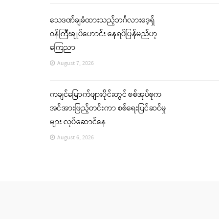
သေဒဏ်ချခံထားသည့်ဘင်္ဂလားဒေ့ရှ်
ဝန်ကြီးချုပ်ဟောင်း နေရပ်ပြန်မည်ဟု
ကြေညာ
August 7, 2026
ကချင်မြောက်ဖျားပိုင်းတွင် စစ်အုပ်စုက
အင်အားဖြည့်တင်းကာ စစ်ရေးပြင်ဆင်မှု
များ လုပ်ဆောင်နေ
August 6, 2026