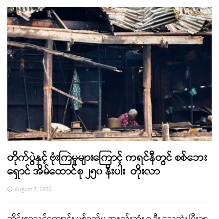
တိုက်ပွဲနှင့် ဗုံးကြဲမှုများကြောင့် ကရင်နီတွင် စစ်ဘေး
ရှောင် အိမ်ထောင်စု ၂၅၀ နီးပါး တိုးလာ
August 7, 2026