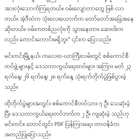
အားလုံးသောက်ကြရတယ်။ ဝမ်းလျောတာတွေ ဖြစ် လာ
တယ်။ အဲ့ဒီထဲက သုံးလေးယောက်က တော်တော်အခြေအနေ
ဆိုးတယ်။ ဝမ်းကတစ်ညလုံးကို သွားနေတာ။ ဆေးဝါးက
လည်း ကောင်းကောင်းမရှိဘူး” ၎င်းက ပြောသည်။
မင်းကင်းမြို့နယ်၊ ကလေးဝ-ယာကြီးလမ်းတွင် စစ်ကောင်စီ
တပ်ဖွဲ့များနှင့် ဒေသကာကွယ်ရေးတပ်များ အကြား မတ် ၂၃
ရက်နေ့၊ ၂၆ ရက်နေ့၊ ၂၈ ရက်နေ့ သုံးရက်တိုက်ပွဲဖြစ်ပွားခဲ့
သည်။
ထိုတိုက်ပွဲများအတွင်း စစ်ကောင်စီတပ်သား ၇ ဦး သေဆုံးခဲ့
ပြီး ဒေသကာကွယ်ရေးတပ်ဘက်က ၂ ဦး ကျဆုံးခဲ့ သည်ဟု
မင်းကင်း၊ တောင်တွင်း PDF ပြန်ကြားရေး တာဝန်ခံက
အတည်ပြုပြောသည်။