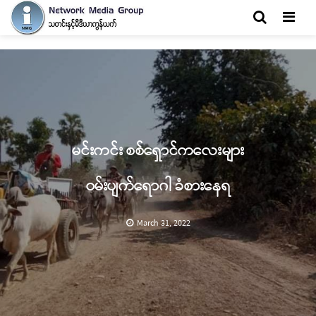
Men
မင်းကင်း စစ်ရှောင်ကလေးများ
ဝမ်းပျက်ရောဂါ ခံစားနေရ
March 31, 2022