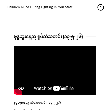
Children Killed During Fighting In Mon State
ဗုဒ္ဓဟူးနေ့ည ရုပ်သံသတင်း (၁၃-၅-၂၆)
ဗုဒ္ဓဟူးနေ့ည ရုပ်သံသတင်း (၁၃-၅-၂၆)