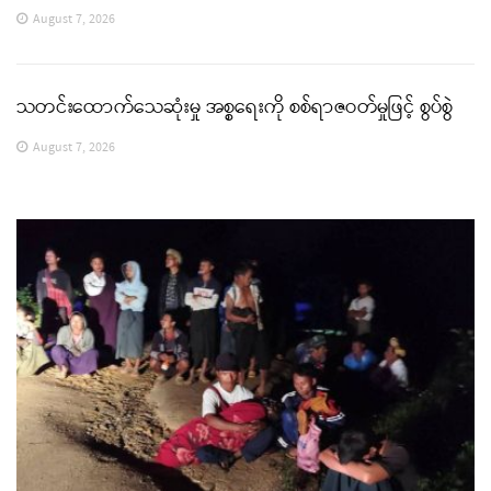
August 7, 2026
သတင်းထောက်သေဆုံးမှု အစ္စရေးကို စစ်ရာဇဝတ်မှုဖြင့် စွပ်စွဲ
August 7, 2026