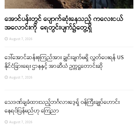
အောင်ပန်းတွင် ပျောက်ဆုံးနေသည့် ကလေးငယ်
အလောင်းကို ရေတွင်းပျက်၌တွေ့ရှိ
August 7, 2026
ဒေါ်အောင်ဆန်းစုကြည်အား ချွင်းချက်မရှိ လွှတ်ပေးရန် US
နိုင်ငံခြားရေး ဌာနနှင့် အာဆီယံ ဥက္ကဋ္ဌတောင်းဆို
August 7, 2026
သေဒဏ်ချခံထားသည့်ဘင်္ဂလားဒေ့ရှ် ဝန်ကြီးချုပ်ဟောင်း
နေရပ်ပြန်မည်ဟု ကြေညာ
August 7, 2026