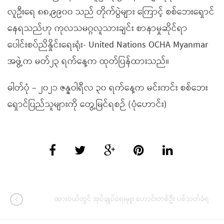
လူဦးရေ ၈၈,၉၉၀၀ သည် တိုက်ပွဲများ ကြောင့် စစ်ဘေးရှောင်
နေရသည်ဟု ကုလသမဂ္ဂလူသားချင်း စာနာမှုဆိုင်ရာ
ပေါင်းစပ်ညိနှိုင်းရေးရုံး- United Nations OCHA Myanmar
အဖွဲ့က မတ်၂၃ ရက်နေ့က ထုတ်ပြန်ထားသည်။
ဓါတ်ပုံ – ၂၀၂၁ ဇန္နဝါရီလ ၃၀ ရက်နေ့က မင်းကင်း စစ်ဘေး
ရှောင်ပြည်သူများကို တွေ့မြင်ရစဉ် (ပုံဟောင်း)
ထားဝယ်တွင် အုပ်ချုပ်ရေးမှူး ဟောင်းတစ်ဦး ပစ်သတ်ခံရ