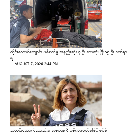
ထိုင်းစာသင်ကျောင်း ပစ်ခတ်မှု အနည်းဆုံး ၇ ဦး သေဆုံး ပြီး၁၅ ဦး ဒဏ်ရာ
ရ
—
AUGUST 7, 2026 2:44 PM
သတင်းထောက်သေဆုံးမှု အစ္စရေးကို စစ်ရာဇဝတ်မှုဖြင့် စွပ်စွဲ