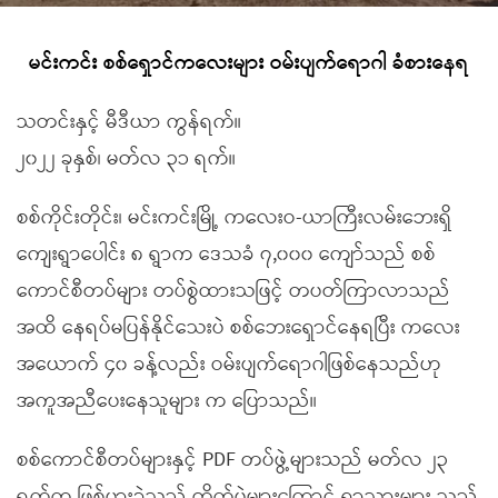
မင်းကင်း စစ်ရှောင်ကလေးများ ဝမ်းပျက်ရောဂါ ခံစားနေရ
သတင်းနှင့် မီဒီယာ ကွန်ရက်။
၂၀၂၂ ခုနှစ်၊ မတ်လ ၃၁ ရက်။
စစ်ကိုင်းတိုင်း၊ မင်းကင်းမြို့ ကလေးဝ-ယာကြီးလမ်းဘေးရှိ
ကျေးရွာပေါင်း ၈ ရွာက ဒေသခံ ၇,၀၀၀ ကျော်သည် စစ်
ကောင်စီတပ်များ တပ်စွဲထားသဖြင့် တပတ်ကြာလာသည်
အထိ နေရပ်မပြန်နိုင်သေးပဲ စစ်ဘေးရှောင်နေရပြီး ကလေး
အယောက် ၄၀ ခန့်လည်း ဝမ်းပျက်ရောဂါဖြစ်နေသည်ဟု
အကူအညီပေးနေသူများ က ပြောသည်။
စစ်ကောင်စီတပ်များနှင့် PDF တပ်ဖွဲ့များသည် မတ်လ ၂၃
ရက်က ဖြစ်ပွားခဲ့သည့် တိုက်ပွဲများကြောင့် ရွာသားများ သည်