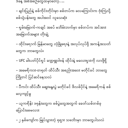
ဒီနေ့ အစီအစဉ်တွေထဲမှာတော့…..
– ချင်းပြည်နဲ့ စစ်ကိုင်းတိုင်းမှာ စစ်တပ်က လေကြောင်းက ဗုံးကြဲလို့
စစ်သုံ့ပန်းတွေ အပါအဝင် လူသေဆုံး
– ရှမ်းမြောက်-ကချင် အစပ် မဘိမ်းဘက်မှာ စစ်တပ်က အင်အား
အမြောက်အများ တိုးချဲ့
– ထိုင်းရောက် မြန်မာတွေ လုံခြုံရေးနဲ့ အလုပ်လုပ်ဖို့ အကန့်အသတ်
တွေက ဘာတွေလဲ။
– UFC ခါးပတ်ပိုင်ရှင် ဂျော့ရှူဝါဗန် ထိုင်းနဲ့ မလေးရှားကို လာဖို့ရှိ
– အမေရိကား-တရုတ် ထိပ်သီး အစည်းအဝေး မတိုင်ခင် ဘာတွေ
ကြိုတင် ပြင်ဆင်နေသလဲ
– ပီကင်း ထိပ်သီး ဆွေးနွေးပွဲ မတိုင်ခင် ဖိလစ်ပိုင်နဲ့ အမေရိကန် စစ်
လေ့ကျင့်မှု
– ယူကရိန်း ဒရုန်းတွေက စစ်ပွဲတွေအတွက် ခေတ်သစ်တစ်ခု
ပြောင်းစေမလား
– ၂ နှစ်ကျော်က မြုပ်သွားတဲ့ ရုရှား သင်္ဘောမှာ ဘာတွေပါသလဲ