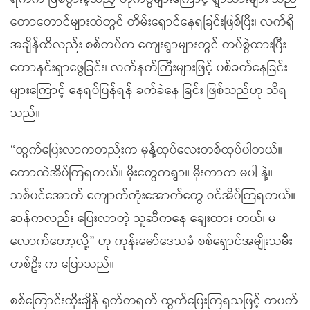
တောတောင်များထဲတွင် တိမ်းရှောင်နေရခြင်းဖြစ်ပြီး၊ လက်ရှိ
အချိန်ထိလည်း စစ်တပ်က ကျေးရွာများတွင် တပ်စွဲထားပြီး
တောနင်းရှာဖွေခြင်း၊ လက်နက်ကြီးများဖြင့် ပစ်ခတ်နေခြင်း
များကြောင့် နေရပ်ပြန်ရန် ခက်ခဲနေ ခြင်း ဖြစ်သည်ဟု သိရ
သည်။
“ထွက်ပြေးလာကတည်းက မုန့်ထုပ်လေးတစ်ထုပ်ပါတယ်။
တောထဲအိပ်ကြရတယ်။ မိုးတွေကရွာ။ မိုးကာက မပါ နဲ့။
သစ်ပင်အောက် ကျောက်တုံးအောက်တွေ ဝင်အိပ်ကြရတယ်။
ဆန်ကလည်း ပြေးလာတဲ့ သူဆီကနေ ချေးထား တယ်၊ မ
လောက်တော့လို့” ဟု ကုန်းမော်ဒေသခံ စစ်ရှောင်အမျိုးသမီး
တစ်ဦး က ပြောသည်။
စစ်ကြောင်းထိုးချိန် ရုတ်တရက် ထွက်ပြေးကြရသဖြင့် တပတ်