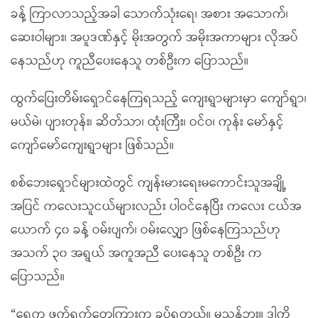
ခန့် ကြာလာသည့်အခါ သောက်သုံးရေ၊ အစား အသောက်၊
ဆေးဝါများ၊ အပူဒဏ်နှင့် မိုးအတွက် အမိုးအကာများ လိုအပ်
နေသည်ဟု ကူညီပေးနေသူ တစ်ဦးက ပြောသည်။
ထွက်ပြေးတိမ်းရှောင်နေကြရသည့် ကျေးရွာများမှာ ကျော်ရွာ၊
မယ်မဲ၊ ပျားတုန်း၊ ဆိတ်သာ၊ ထုံးကြီး၊ ဝင်ဝ၊ ကုန်း မော်နှင့်
ကျော်မော်ကျေးရွာများ ဖြစ်သည်။
စစ်ဘေးရှောင်များထဲတွင် ကျန်းမားရေးမကောင်းသူအချို့
အပြင် ကလေးသူငယ်များလည်း ပါဝင်နေပြီး ကလေး ငယ်အ
ယောက် ၄၀ ခန့် ဝမ်းပျက်၊ ဝမ်းလျှော ဖြစ်နေကြသည်ဟု
အသက် ၃၀ အရွယ် အကူအညီ ပေးနေသူ တစ်ဦး က
ပြောသည်။
“ရေက ဖက်ရွက်တွေကြားက ခပ်ရတယ်။ မသန့်ဘူး။ ဒါကို