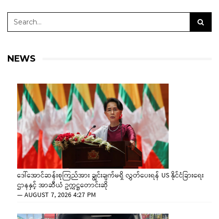
NEWS
ဒေါ်အောင်ဆန်းစုကြည်အား ချွင်းချက်မရှိ လွှတ်ပေးရန် US နိုင်ငံခြားရေး
ဌာနနှင့် အာဆီယံ ဥက္ကဋ္ဌတောင်းဆို
—
AUGUST 7, 2026 4:27 PM