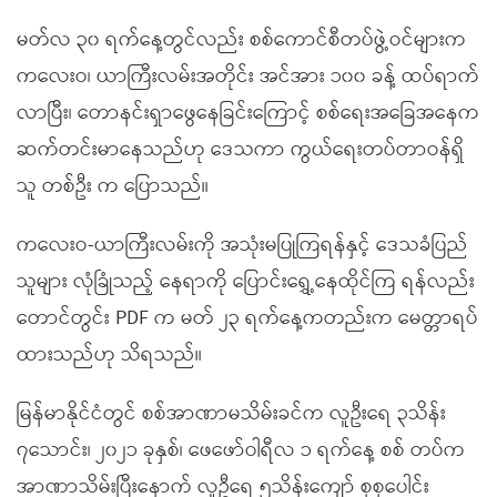
မတ်လ ၃၀ ရက်နေ့တွင်လည်း စစ်ကောင်စီတပ်ဖွဲ့ဝင်များက
ကလေးဝ၊ ယာကြီးလမ်းအတိုင်း အင်အား ၁၀၀ ခန့် ထပ်ရာက်
လာပြီး၊ တောနင်းရှာဖွေနေခြင်းကြောင့် စစ်ရေးအခြေအနေက
ဆက်တင်းမာနေသည်ဟု ဒေသကာ ကွယ်ရေးတပ်တာဝန်ရှိ
သူ တစ်ဦး က ပြောသည်။
ကလေးဝ-ယာကြီးလမ်းကို အသုံးမပြုကြရန်နှင့် ဒေသခံပြည်
သူများ လုံခြုံသည့် နေရာကို ပြောင်းရွှေ့နေထိုင်ကြ ရန်လည်း
တောင်တွင်း PDF က မတ် ၂၃ ရက်နေ့ကတည်းက မေတ္တာရပ်
ထားသည်ဟု သိရသည်။
မြန်မာနိုင်ငံတွင် စစ်အာဏာမသိမ်းခင်က လူဦးရေ ၃သိန်း
၇သောင်း၊ ၂၀၂၁ ခုနှစ်၊ ဖေဖော်ဝါရီလ ၁ ရက်နေ့ စစ် တပ်က
အာဏာသိမ်းပြီးနောက် လူဦရေ ၅သိန်းကျော် စုစုပေါင်း