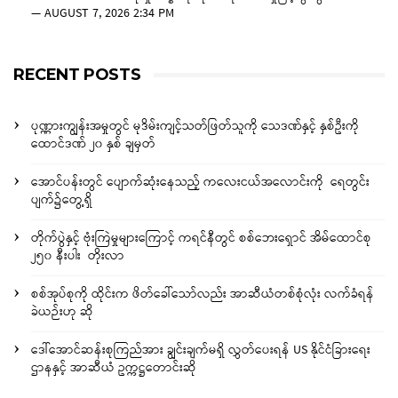
—
AUGUST 7, 2026 2:34 PM
RECENT POSTS
ပုဏ္ဏားကျွန်းအမှုတွင် မုဒိမ်းကျင့်သတ်ဖြတ်သူကို သေဒဏ်နှင့် နှစ်ဦးကို
ထောင်ဒဏ် ၂၀ နှစ် ချမှတ်
အောင်ပန်းတွင် ပျောက်ဆုံးနေသည့် ကလေးငယ်အလောင်းကို ရေတွင်း
ပျက်၌တွေ့ရှိ
တိုက်ပွဲနှင့် ဗုံးကြဲမှုများကြောင့် ကရင်နီတွင် စစ်ဘေးရှောင် အိမ်ထောင်စု
၂၅၀ နီးပါး တိုးလာ
စစ်အုပ်စုကို ထိုင်းက ဖိတ်ခေါ်သော်လည်း အာဆီယံတစ်စုံလုံး လက်ခံရန်
ခဲယဉ်းဟု ဆို
ဒေါ်အောင်ဆန်းစုကြည်အား ချွင်းချက်မရှိ လွှတ်ပေးရန် US နိုင်ငံခြားရေး
ဌာနနှင့် အာဆီယံ ဥက္ကဋ္ဌတောင်းဆို