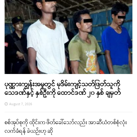
ပုဏ္ဏားကျွန်းအမှုတွင် မုဒိမ်းကျင့်သတ်ဖြတ်သူကို
သေဒဏ်နှင့် နှစ်ဦးကို ထောင်ဒဏ် ၂၀ နှစ် ချမှတ်
August 7, 2026
စစ်အုပ်စုကို ထိုင်းက ဖိတ်ခေါ်သော်လည်း အာဆီယံတစ်စုံလုံး
လက်ခံရန် ခဲယဉ်းဟု ဆို