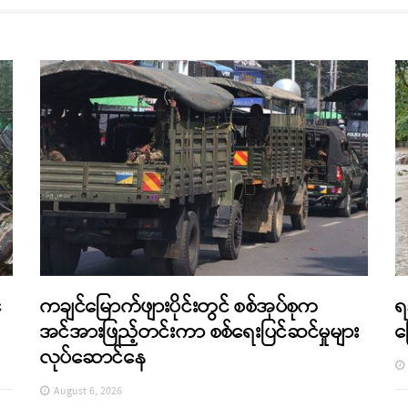
်
ကချင်မြောက်ဖျားပိုင်းတွင် စစ်အုပ်စုက
ရ
အင်အားဖြည့်တင်းကာ စစ်ရေးပြင်ဆင်မှုများ
က
လုပ်ဆောင်နေ
August 6, 2026