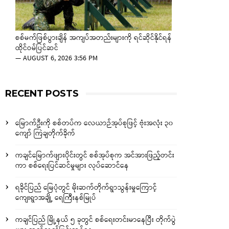
စစ်မက်ဖြစ်ပွားချိန် အကျပ်အတည်းများကို ရင်ဆိုင်နိုင်ရန်
ထိုင်ဝမ်ပြင်ဆင်
—
AUGUST 6, 2026 3:56 PM
RECENT POSTS
မြောက်ဦးကို စစ်တပ်က လေယာဉ်အုပ်စုဖြင့် ဗုံးအလုံး ၃၀
ကျော် ကြဲချတိုက်ခိုက်
ကချင်မြောက်ဖျားပိုင်းတွင် စစ်အုပ်စုက အင်အားဖြည့်တင်း
ကာ စစ်ရေးပြင်ဆင်မှုများ လုပ်ဆောင်နေ
ရခိုင်ပြည် မြေပုံတွင် မိုးဆက်တိုက်ရွာသွန်းမှုကြောင့်
ကျေးရွာအချို့ ရေကြီးနစ်မြုပ်
ကချင်ပြည် မြို့နယ် ၅ ခုတွင် စစ်ရေးတင်းမာနေပြီး တိုက်ပွဲ