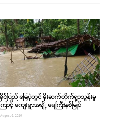
ခိုင်ပြည် မြေပုံတွင် မိုးဆက်တိုက်ရွာသွန်းမှု
ြောင့် ကျေးရွာအချို့ ရေကြီးနစ်မြုပ်
August 6, 2026