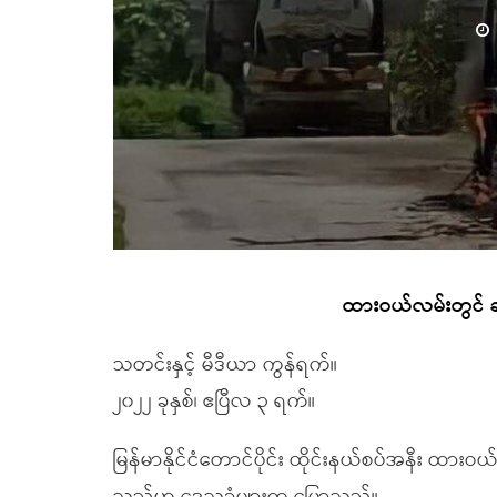
ထားဝယ်လမ်းတွင် ဆီဘ
သတင်းနှင့် မီဒီယာ ကွန်ရက်။
၂၀၂၂ ခုနှစ်၊ ဧပြီလ ၃ ရက်။
မြန်မာနိုင်ငံတောင်ပိုင်း ထိုင်းနယ်စပ်အနီး ထားဝယ်