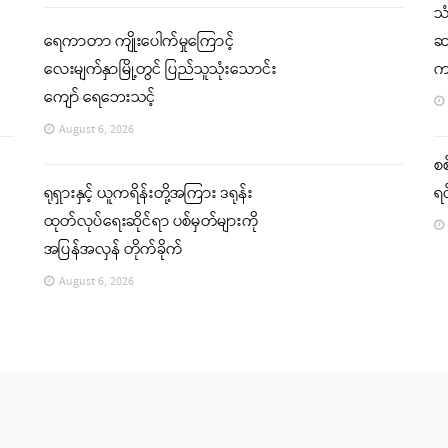
သ
ရေကာတာ ကျိုးပေါက်မှုကြောင့်
ဆက
လေးမျက်နှာမြို့တွင် ပြည်သူသုံးသောင်း
က
ကျော် ရေဘေးသင့်
August 6, 2026
စစ
ရုရှားနှင့် ယူကရိန်းတို့အကြား ဒရုန်း
ရင
ထုတ်လုပ်ရေးဆိုင်ရာ ပစ်မှတ်များကို
အပြန်အလှန် တိုက်ခိုက်
August 6, 2026