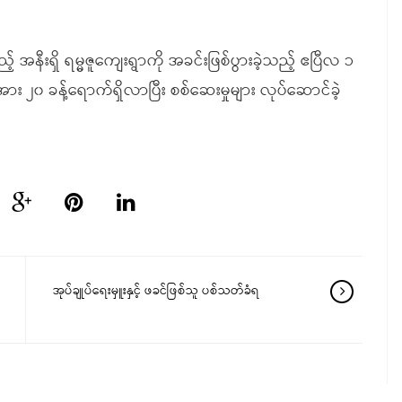
 အနီးရှိ ရမ္မဇူကျေးရွာကို အခင်းဖြစ်ပွားခဲ့သည့် ဧပြီလ ၁
ား ၂၀ ခန့်ရောက်ရှိလာပြီး စစ်ဆေးမှုများ လုပ်ဆောင်ခဲ့
အုပ်ချုပ်ရေးမှူးနှင့် ဖခင်ဖြစ်သူ ပစ်သတ်ခံရ