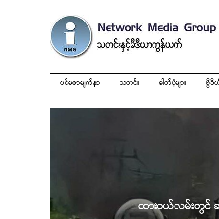
ပင်မစာမျက်နှာ
သတင်း
ဓါတ်ပုံများ
ဗွီဒီယ
ထားဝယ်လမ်းတွင် ဆီဘ