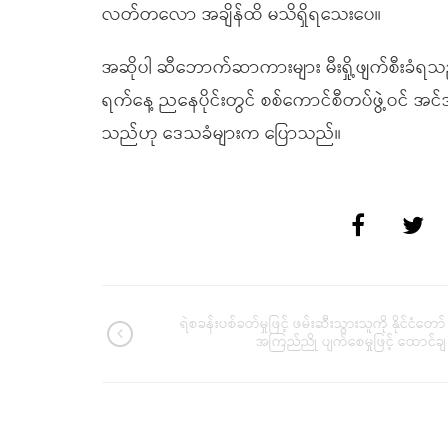
လတ်တလော အချိန်ထိ မသိရှိရသေးပေ။
အဆိုပါ ဆီဘောက်ဆာကားများ မီးရှို့ဖျက်စီးခံရသည့်
ရက်နေ့ ညနေပိုင်းတွင် စစ်ကောင်စီတပ်ဖွဲ့ဝင် အင်အ
သည်ဟု ဒေသခံများက ပြောသည်။
ရဲစခန်းပစ်ခတ်မှုဖြင့် ဖမ်းဆီးသွားသူကို နိုင်ငံတော်
အကြည်ညို ပျက်စေမှုဖြင့် ထောင်ချ