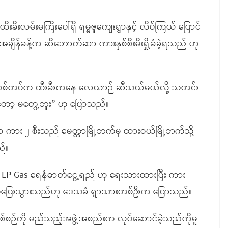
ခီးလမ်းမကြီးပေါ်ရှိ ရမ္မဇူကျေးရွာနှင့် လိပ်ကြယ် ပြောင်
ချိန်ခန့်က ဆီဘောက်ဆာ ကားနှစ်စီးမီးရှို့ခံခဲ့ရသည် ဟု
စစ်တပ်က ထီးခီးကနေ လေယာဉ် ဆီသယ်မယ်လို့ သတင်း
ော့ မတွေ့ဘူး” ဟု ပြောသည်။
ာ ကား ၂ စီးသည် မေတ္တာမြို့ဘက်မှ ထားဝယ်မြို့ဘက်သို့
်။
P Gas ရေနံဓာတ်ငွေ့ရည် ဟု ရေးသားထားပြီး ကား
က်ပြေးသွားသည်ဟု ဒေသခံ ရွာသားတစ်ဦးက ပြောသည်။
ဖြစ်စဉ်ကို မည်သည့်အဖွဲ့အစည်းက လုပ်ဆောင်ခဲ့သည်ကိုမူ