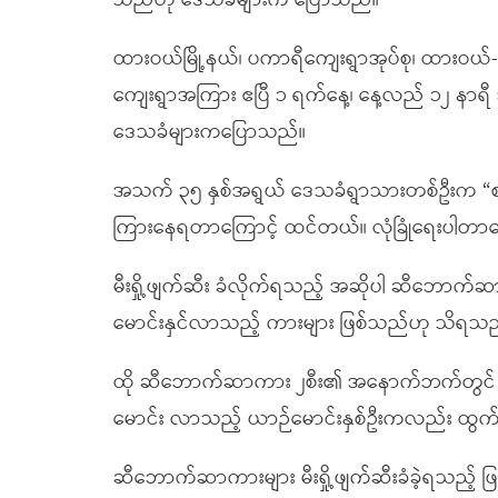
သည်ဟု ဒေသခံများက ပြောသည်။
ထားဝယ်မြို့နယ်၊ ပကာရီကျေးရွာအုပ်စု၊ ထားဝယ်-ထီး
ကျေးရွာအကြား ဧပြီ ၁ ရက်နေ့၊ နေ့လည် ၁၂ နာရီ အ
ဒေသခံများကပြောသည်။
အသက် ၃၅ နှစ်အရွယ် ဒေသခံရွာသားတစ်ဦးက “
ကြားနေရတာကြောင့် ထင်တယ်။ လုံခြုံရေးပါတာတ
မီးရှို့ဖျက်ဆီး ခံလိုက်ရသည့် အဆိုပါ ဆီဘောက်ဆ
မောင်းနှင်လာသည့် ကားများ ဖြစ်သည်ဟု သိရသည
ထို ဆီဘောက်ဆာကား ၂စီး၏ အနောက်ဘက်တွင် L
မောင်း လာသည့် ယာဉ်မောင်းနှစ်ဦးကလည်း ထွ
ဆီဘောက်ဆာကားများ မီးရှို့ဖျက်ဆီးခံခဲ့ရသည့် 