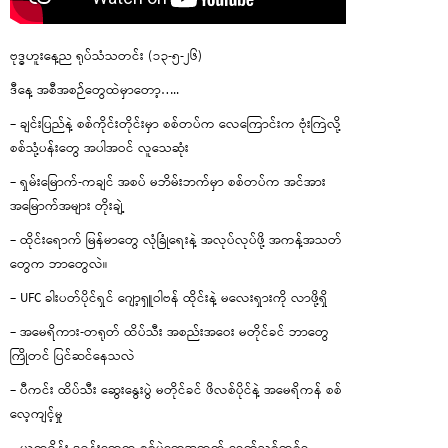
ဗုဒ္ဓဟူးနေ့ည ရုပ်သံသတင်း (၁၃-၅-၂၆)
ဒီနေ့ အစီအစဉ်တွေထဲမှာတော့…..
– ချင်းပြည်နဲ့ စစ်ကိုင်းတိုင်းမှာ စစ်တပ်က လေကြောင်းက ဗုံးကြဲလို့
စစ်သုံ့ပန်းတွေ အပါအဝင် လူသေဆုံး
– ရှမ်းမြောက်-ကချင် အစပ် မဘိမ်းဘက်မှာ စစ်တပ်က အင်အား
အမြောက်အများ တိုးချဲ့
– ထိုင်းရောက် မြန်မာတွေ လုံခြုံရေးနဲ့ အလုပ်လုပ်ဖို့ အကန့်အသတ်
တွေက ဘာတွေလဲ။
– UFC ခါးပတ်ပိုင်ရှင် ဂျော့ရှူဝါဗန် ထိုင်းနဲ့ မလေးရှားကို လာဖို့ရှိ
– အမေရိကား-တရုတ် ထိပ်သီး အစည်းအဝေး မတိုင်ခင် ဘာတွေ
ကြိုတင် ပြင်ဆင်နေသလဲ
– ပီကင်း ထိပ်သီး ဆွေးနွေးပွဲ မတိုင်ခင် ဖိလစ်ပိုင်နဲ့ အမေရိကန် စစ်
လေ့ကျင့်မှု