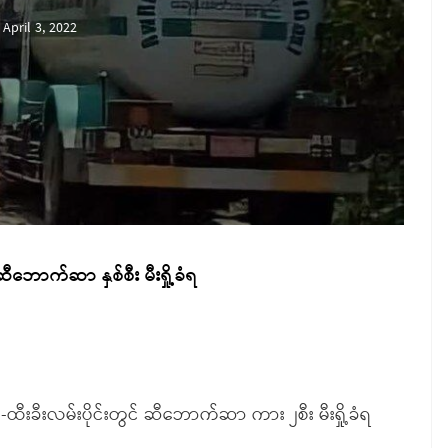
April 3, 2022
ောက်ဆာ နှစ်စီး မီးရှို့ခံရ
-ထီးခီးလမ်းပိုင်းတွင် ဆီဘောက်ဆာ ကား ၂စီး မီးရှို့ခံရ