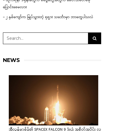
– ယူကရိန်း ဒရုန်းတွေက စစ်ပွဲတွေအတွက် ခေတ်သစ်တစ်ခု
ပြောင်းစေမလား
– ၂ နှစ်ကျော်က မြုပ်သွားတဲ့ ရုရှား သင်္ဘောမှာ ဘာတွေပါသလဲ
NEWS
အီလွန်မာ့စ်ခ်၏ SPACEX FALCON 9 ဒုံးပျံ အစိတ်အပိုင်း လ