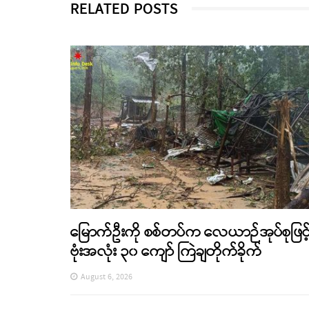
RELATED POSTS
မြောက်ဦးကို စစ်တပ်က လေယာဉ်အုပ်စုဖြင့
ဗုံးအလုံး ၃၀ ကျော် ကြဲချတိုက်ခိုက်
August 6, 2026