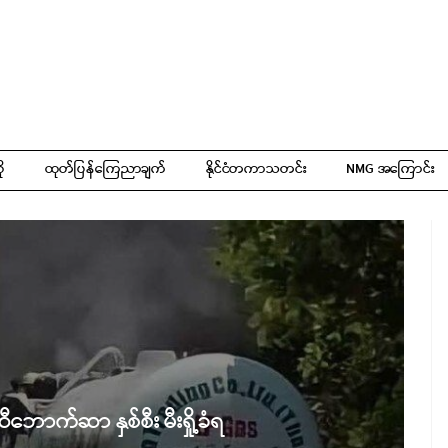
ို
ထုတ်ပြန်ကြေညာချက်
နိုင်ငံတကာသတင်း
NMG အကြောင်း
ောက်ဆာ နှစ်စီး မီးရှို့ခံရ