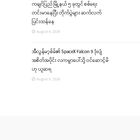
ကချင်ပြည် မြို့နယ် ၅ ခုတွင် စစ်ရေး
တင်းမာနေပြီး တိုက်ပွဲများ ဆက်လက်
ပြင်းထန်နေ
August 6, 2026
အီလွန်မာ့စ်ခ်၏ SpaceX Falcon 9 ဒုံးပျံ
အစိတ်အပိုင်း လကမ္ဘာပေါ်သို့ ဝင်ဆောင့်မိ
ဟု ယူဆရ
August 6, 2026