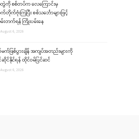
ံတွဲကို စစ်တပ်က လေကြောင်းမှ
်တိုက်ဗုံးကြဲပြီး စစ်သင်္ဘောများဖြင့်
မ်းတက်ရန် ကြိုးပမ်းနေ
August 6, 2026
်မက်ဖြစ်ပွားချိန် အကျပ်အတည်းများကို
်ဆိုင်နိုင်ရန် ထိုင်ဝမ်ပြင်ဆင်
August 6, 2026