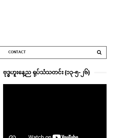
CONTACT
ဗုဒ္ဓဟူးနေ့ည ရုပ်သံသတင်း (၁၃-၅-၂၆)