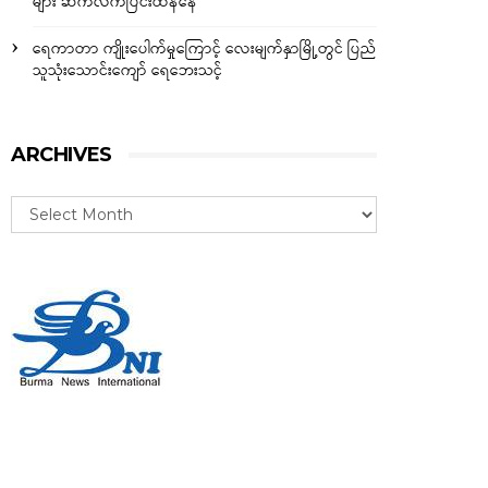
များ ဆက်လက်ပြင်းထန်နေ
ရေကာတာ ကျိုးပေါက်မှုကြောင့် လေးမျက်နှာမြို့တွင် ပြည်
သူသုံးသောင်းကျော် ရေဘေးသင့်
ARCHIVES