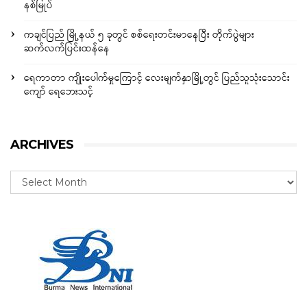
နစ်မြုပ်
ကချင်ပြည် မြို့နယ် ၅ ခုတွင် စစ်ရေးတင်းမာနေပြီး တိုက်ပွဲများ
ဆက်လက်ပြင်းထန်နေ
ရေကာတာ ကျိုးပေါက်မှုကြောင့် လေးမျက်နှာမြို့တွင် ပြည်သူသုံးသောင်း
ကျော် ရေဘေးသင့်
ARCHIVES