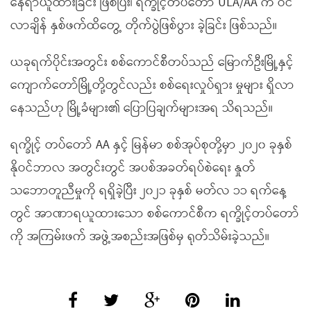
နေရာယူထားခြင်း ဖြစ်ပြီး၊ ရက္ခိုင့်တပ်တော် ULA/AA က ဝင်
လာချိန် နှစ်ဖက်ထိတွေ့ တိုက်ပွဲဖြစ်ပွား ခဲ့ခြင်း ဖြစ်သည်။
ယခုရက်ပိုင်းအတွင်း စစ်ကောင်စီတပ်သည် မြောက်ဦးမြို့နှင့်
ကျောက်တော်မြို့တို့တွင်လည်း စစ်ရေးလှုပ်ရှား မှုများ ရှိလာ
နေသည်ဟု မြို့ခံများ၏ ပြောပြချက်များအရ သိရသည်။
ရက္ခိုင့် တပ်တော် AA နှင့် မြန်မာ စစ်အုပ်စုတို့မှာ ၂၀၂၀ ခုနှစ်
နိုဝင်ဘာလ အတွင်းတွင် အပစ်အခတ်ရပ်စဲရေး နှုတ်
သဘောတူညီမှုကို ရရှိခဲ့ပြီး ၂၀၂၁ ခုနှစ် မတ်လ ၁၁ ရက်နေ့
တွင် အာဏာရယူထားသော စစ်ကောင်စီက ရက္ခိုင့်တပ်တော်
ကို အကြမ်းဖက် အဖွဲ့အစည်းအဖြစ်မှ ရုတ်သိမ်းခဲ့သည်။