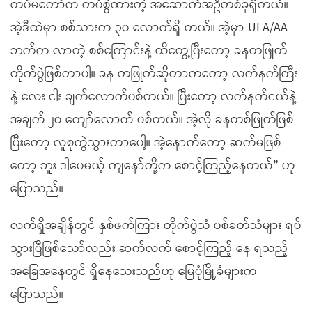
တပ်မတော်က တပ်စွဲထားတဲ့ အဆောက်အဦတစ်ခုရှိတယ်။
အဲ့ဒီထဲမှာ စစ်သားက ၃၀ လောက်ရှိ တယ်။ အဲ့မှာ ULA/AA
ဘက်က လာတဲ့ စစ်ကြောင်းနဲ့ ထိတွေ့ပြီးတော့ ခနတဖြုတ်
တိုက်ပွဲဖြစ်တာပါ။ ခန တဖြုတ်ဆိုတာကတော့ လက်နက်ကြီး
နဲ့ လေး ငါး ချက်လောက်ပစ်တယ်။ ပြီးတော့ လက်နက်ငယ်နဲ့
အချက် ၂၀ ကျော်လောက် ပစ်တယ်။ အဲ့လို ခနတစ်ဖြုတ်ဖြစ်
ပြီးတော့ လူစုကွဲသွားတာပေါ့။ အဲ့နောက်တော့ ဆက်မဖြစ်
တော့ ဘူး ဒါပေမယ့် ကျနော်တို့က စောင့်ကြည့်နေတယ်” ဟု
ပြောသည်။
လက်ရှိအချိန်တွင် နှစ်ဖက်ကြား တိုက်ပွဲသံ ပစ်ခတ်သံများ ရပ်
သွားပြီဖြစ်သော်လည်း ဆက်လက် စောင့်ကြည့် နေ ရသည့်
အခြေအနေတွင် ရှိနေသေးသည်ဟု မြေပုံမြို့ခံများက
ပြောသည်။