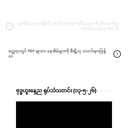
ရှမ်းနီလူထုအကျိုးကို နှောက်ယှက်ဖျက်ဆီးသူများကို ထိရောက်စွာ
အရေးယူမည်ဟု SNA ဆို
မတ္တရာတွင် PDF များက နေအိမ်များကို မီးရှို့ဟု သတင်းမှားဖြန့်
ဝေ
ဗုဒ္ဓဟူးနေ့ည ရုပ်သံသတင်း (၁၃-၅-၂၆)