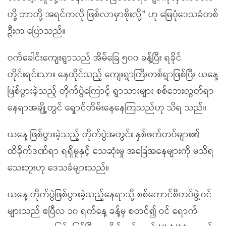
တို့ ဘာတို့ အရင်ကလို ဖြစ်လာမှာစိုးလို့” ဟု မြေပုံဒေသခံတစ်
ဦးက ပြောသည်။
ဝက်ခေါင်းကျေးရွာသည် အိမ်ခြေ ၅၀၀ ခန့်ပြီး ရခိုင်
တိုင်းရင်းသား နေထိုင်သည့် ကျေးရွာကြီးတစ်ရွာဖြစ်ပြီး ယနေ့
ဖြစ်ပွားခဲ့သည့် တိုက်ပွဲကြောင့် ရွာသားများ စစ်ဘေးလွတ်ရာ
နေရာအချို့တွင် ရှောင်တိမ်းနေနေကြသည်ဟု သိရ သည်။
ယနေ့ ဖြစ်ပွားခဲ့သည့် တိုက်ပွဲအတွင်း နှစ်ဖက်တပ်များ၏
ထိခိုက်ဒဏ်ရာ ရရှိမှုနှင့် သေဆုံးမှု အခြေအနေများကို မသိရ
သေးဘူးဟု ဒေသခံများသည်။
ယနေ့ တိုက်ပွဲဖြစ်ပွားခဲ့သည့်နေရာသို့ စစ်ကောင်စီတပ်ဖွဲ့ဝင်
များသည် ဧပြီလ ၁၀ ရက်နေ့ ခန့်မှ စတင်၍ ဝင် ရောက်