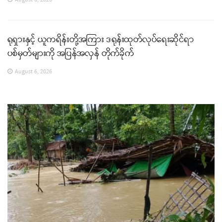
ရုရှားနှင့် ယူကရိန်းတို့အကြား ဒရုန်းထုတ်လုပ်ရေးဆိုင်ရာ
ပစ်မှတ်များကို အပြန်အလှန် တိုက်ခိုက်
August 6, 2026