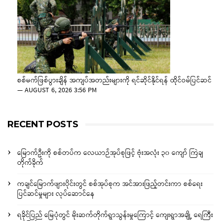
စစ်မက်ဖြစ်ပွားချိန် အကျပ်အတည်းများကို ရင်ဆိုင်နိုင်ရန် ထိုင်ဝမ်ပြင်ဆင်
—
AUGUST 6, 2026 3:56 PM
RECENT POSTS
မြောက်ဦးကို စစ်တပ်က လေယာဉ်အုပ်စုဖြင့် ဗုံးအလုံး ၃၀ ကျော် ကြဲချ
တိုက်ခိုက်
ကချင်မြောက်ဖျားပိုင်းတွင် စစ်အုပ်စုက အင်အားဖြည့်တင်းကာ စစ်ရေး
ပြင်ဆင်မှုများ လုပ်ဆောင်နေ
ရခိုင်ပြည် မြေပုံတွင် မိုးဆက်တိုက်ရွာသွန်းမှုကြောင့် ကျေးရွာအချို့ ရေကြီး