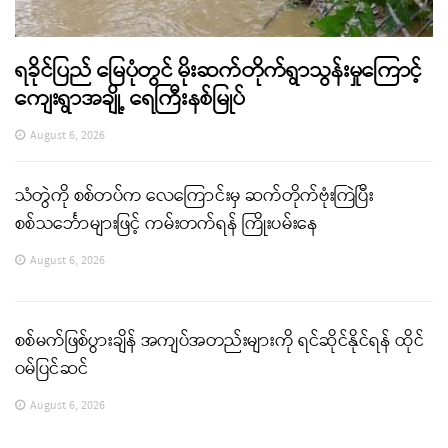
ရခိုင်ပြည် မြေပုံတွင် မိုးဆက်တိုက်ရွာသွန်းမှုကြောင့်
ကျေးရွာအချို့ ရေကြီးနစ်မြုပ်
August 6, 2026
သံတွဲကို စစ်တပ်က လေကြောင်းမှ ဆက်တိုက်ဗုံးကြဲပြီး
စစ်သင်္ဘောများဖြင့် ကမ်းတက်ရန် ကြိုးပမ်းနေ
August 6, 2026
စစ်မက်ဖြစ်ပွားချိန် အကျပ်အတည်းများကို ရင်ဆိုင်နိုင်ရန် ထိုင်
ဝမ်ပြင်ဆင်
August 6, 2026