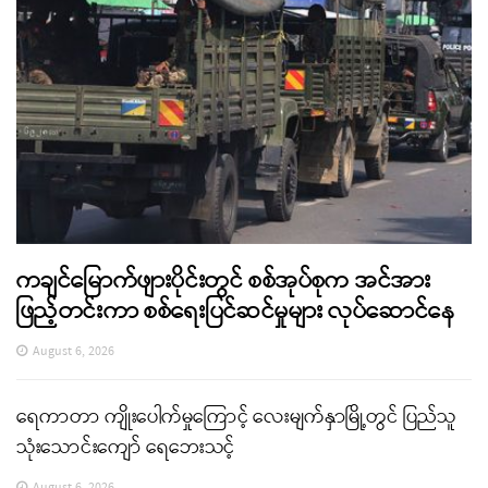
ကချင်မြောက်ဖျားပိုင်းတွင် စစ်အုပ်စုက အင်အား
ဖြည့်တင်းကာ စစ်ရေးပြင်ဆင်မှုများ လုပ်ဆောင်နေ
August 6, 2026
ရေကာတာ ကျိုးပေါက်မှုကြောင့် လေးမျက်နှာမြို့တွင် ပြည်သူ
သုံးသောင်းကျော် ရေဘေးသင့်
August 6, 2026