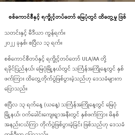
စစ်ကောင်စီနှင့် ရက္ခိုင့်တပ်တော် မြေပုံတွင် ထိတွေ့မှု ဖြစ်
သတင်းနှင့် မီဒီယာ ကွန်ရက်။
၂၀၂၂ ခုနှစ်၊ ဧပြီလ ၁၃ ရက်။
စစ်ကောင်စီတပ်နှင့် ရက္ခိုင့်တပ်တော် ULA/AA တို့
ရခိုင်ပြည်နယ်၊ မြေပုံမြို့နယ်တွင် သင်္ကြန်အကြိုနေ့တွင် နှစ်
ဖက်ကြား ထိတွေ့တိုက်ပွဲဖြစ်ပွားခဲ့သည်ဟု ဒေသခံများက
ပြောသည်။
ဧပြီလ ၁၃ ရက်နေ့ (ယနေ့) သင်္ကြန်အကြိုနေ့တွင် မြေပုံ
မြို့နယ်၊ ဝက်ခေါင်းကျေးရွာအနီးတွင် နှစ်ဖက်ကြား မိနစ်
အနည်းငယ်ကြာ တိုက်ပွဲဖြစ်ပွားခဲ့ခြင်း ဖြစ်သည်ဟု ဒေသခံ
တစ်ဦးက ပြောသည်။