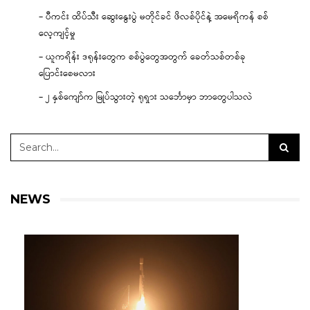
– ပီကင်း ထိပ်သီး ဆွေးနွေးပွဲ မတိုင်ခင် ဖိလစ်ပိုင်နဲ့ အမေရိကန် စစ်
လေ့ကျင့်မှု
– ယူကရိန်း ဒရုန်းတွေက စစ်ပွဲတွေအတွက် ခေတ်သစ်တစ်ခု
ပြောင်းစေမလား
– ၂ နှစ်ကျော်က မြုပ်သွားတဲ့ ရုရှား သင်္ဘောမှာ ဘာတွေပါသလဲ
NEWS