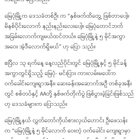
မြေပုံမြို့က ဒေသခံတစ်ဦး က “နှစ်ဖက်ထိတွေ့ ဖြစ်တာပေါ့။
မိနစ်ပိုင်းလောက် နည်းနည်းလေးပေါ့။ မြေပုံတောင်ဘက်
အခြမ်းလောက်ကျမယ်ထင်တယ်။ မြေပုံမြို့နဲ့ ၅ မိုင်အကွာ
အဝေး အဲ့ဒီလောက်ရှိမယ်” ဟု ပြော သည်။
ဧပြီလ ၁၃ ရက်နေ့ နေ့လည်ပိုင်းတွင် မြေပုံမြို့နှင့် ၅ မိုင်ခန့်
အကွာတွင်ရှိသည့် မြေပုံ- မင်းပြား ကားလမ်းမပေါ်က
ဝက်ခေါင်းကျေးရွာအနီး၊ ဆေးခန်းအဆောက်အဦ တစ်ခုအနီး
တွင် စစ်တပ်နှင့် AAတို့ နှစ်ဖက်တိုက်ပွဲ ဖြစ်ပွားခဲ့ခြင်းဖြစ်သည်
ဟု ဒေသခံများက ပြောသည်။
မြေပုံမြို့နယ် လွှတ်တော်ကိုယ်စားလှယ်ဟောင်း ဦးဖေသန်း
က “မြေပုံမြို့နဲ့ ၅ မိုင်လောက် ဝေးတဲ့ ဝက်ခေါင်း ကျေးရွာမှာ