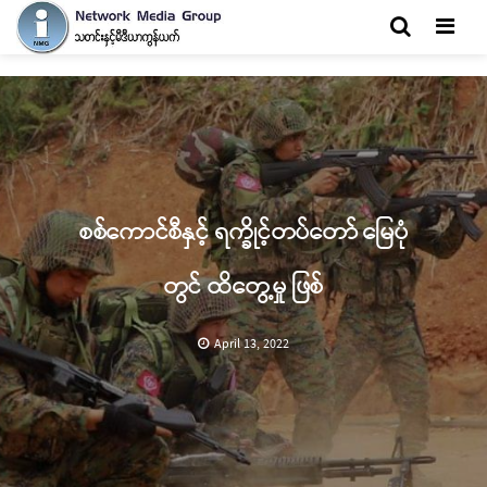
Men
စစ်ကောင်စီနှင့် ရက္ခိုင့်တပ်တော် မြေပုံ
တွင် ထိတွေ့မှု ဖြစ်
April 13, 2022