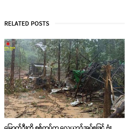
RELATED POSTS
မြောက်ဦးကို စစ်တပ်က လေယာဉ်အုပ်စုဖြင့် ဗုံး