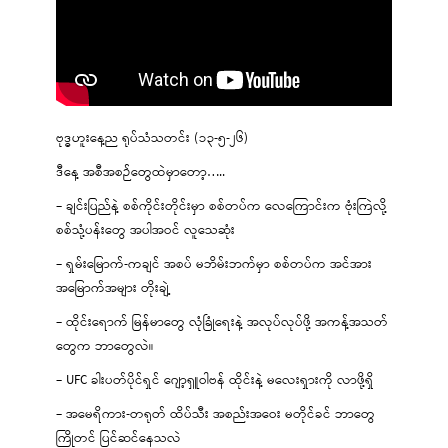
ဗုဒ္ဓဟူးနေ့ည ရုပ်သံသတင်း (၁၃-၅-၂၆)
ဒီနေ့ အစီအစဉ်တွေထဲမှာတော့…..
– ချင်းပြည်နဲ့ စစ်ကိုင်းတိုင်းမှာ စစ်တပ်က လေကြောင်းက ဗုံးကြဲလို့
စစ်သုံ့ပန်းတွေ အပါအဝင် လူသေဆုံး
– ရှမ်းမြောက်-ကချင် အစပ် မဘိမ်းဘက်မှာ စစ်တပ်က အင်အား
အမြောက်အများ တိုးချဲ့
– ထိုင်းရောက် မြန်မာတွေ လုံခြုံရေးနဲ့ အလုပ်လုပ်ဖို့ အကန့်အသတ်
တွေက ဘာတွေလဲ။
– UFC ခါးပတ်ပိုင်ရှင် ဂျော့ရှူဝါဗန် ထိုင်းနဲ့ မလေးရှားကို လာဖို့ရှိ
– အမေရိကား-တရုတ် ထိပ်သီး အစည်းအဝေး မတိုင်ခင် ဘာတွေ
ကြိုတင် ပြင်ဆင်နေသလဲ