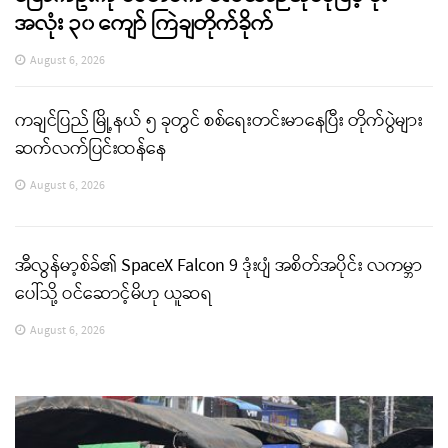
အလုံး ၃၀ ကျော် ကြဲချတိုက်ခိုက်
August 6, 2026
ကချင်ပြည် မြို့နယ် ၅ ခုတွင် စစ်ရေးတင်းမာနေပြီး တိုက်ပွဲများ
ဆက်လက်ပြင်းထန်နေ
August 6, 2026
အီလွန်မာ့စ်ခ်၏ SpaceX Falcon 9 ဒုံးပျံ အစိတ်အပိုင်း လကမ္ဘာ
ပေါ်သို့ ဝင်ဆောင့်မိဟု ယူဆရ
August 6, 2026