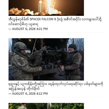
အီလွန်မာ့စ်ခ်၏ SPACEX FALCON 9 ဒုံးပျံ အစိတ်အပိုင်း လကမ္ဘာပေါ်သို့
ဝင်ဆောင့်မိဟု ယူဆရ
—
AUGUST 6, 2026 4:21 PM
ရုရှားနှင့် ယူကရိန်းတို့အကြား ဒရုန်းထုတ်လုပ်ရေးဆိုင်ရာ ပစ်မှတ်များကို
အပြန်အလှန် တိုက်ခိုက်
—
AUGUST 6, 2026 4:12 PM