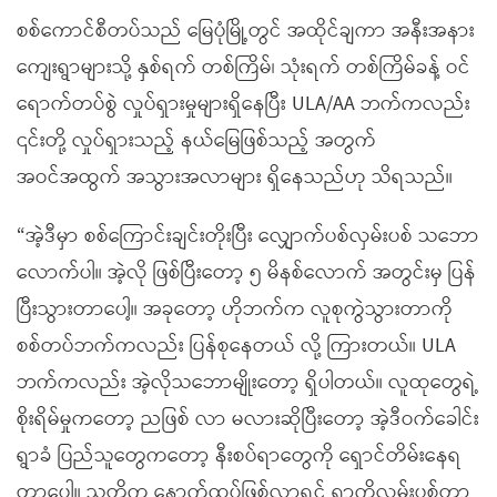
စစ်ကောင်စီတပ်သည် မြေပုံမြို့တွင် အထိုင်ချကာ အနီးအနား
ကျေးရွာများသို့ နှစ်ရက် တစ်ကြိမ်၊ သုံးရက် တစ်ကြိမ်ခန့် ဝင်
ရောက်တပ်စွဲ လှုပ်ရှားမှုများရှိနေပြီး ULA/AA ဘက်ကလည်း
၎င်းတို့ လှုပ်ရှားသည့် နယ်မြေဖြစ်သည့် အတွက်
အဝင်အထွက် အသွားအလာများ ရှိနေသည်ဟု သိရသည်။
“အဲ့ဒီမှာ စစ်ကြောင်းချင်းတိုးပြီး လျှောက်ပစ်လှမ်းပစ် သဘော
လောက်ပါ။ အဲ့လို ဖြစ်ပြီးတော့ ၅ မိနစ်လောက် အတွင်းမှ ပြန်
ပြီးသွားတာပေါ့။ အခုတော့ ဟိုဘက်က လူစုကွဲသွားတာကို
စစ်တပ်ဘက်ကလည်း ပြန်စုနေတယ် လို့ ကြားတယ်။ ULA
ဘက်ကလည်း အဲ့လိုသဘောမျိုးတော့ ရှိပါတယ်။ လူထုတွေရဲ့
စိုးရိမ်မှုကတော့ ညဖြစ် လာ မလားဆိုပြီးတော့ အဲ့ဒီဝက်ခေါင်း
ရွာခံ ပြည်သူတွေကတော့ နီးစပ်ရာတွေကို ရှောင်တိမ်းနေရ
တာပေါ့။ သူတို့က နောက်ထပ်ဖြစ်လာရင် ရွာကိုလှမ်းပစ်တာ