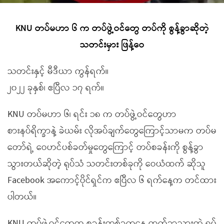
KNU တပ်မဟာ ၆ က တပ်ဖွဲ့ဝင်တွေ တပ်ကို စွန့်ခွာဆိုတဲ့
သတင်းမှား ဖြန့်ဝေ
သတင်းနှင့် မီဒီယာ ကွန်ရက်။
၂၀၂၂ ခုနှစ်၊ ဧပြီလ ၁၇ ရက်။
KNU တပ်မဟာ ၆၊ ရင်း ၁၈ က တပ်ဖွဲ့ဝင်တွေဟာ
စားနပ်ရိက္ခာနဲ့ ခဲယမ်း လိုအပ်ချက်တွေကြောင့်သာမက တပ်မ
တော်ရဲ့ ဝေဟင်ပစ်ခတ်မှုတွေကြောင့် တပ်စခန်းကို စွန့်ခွာ
သွားတယ်ဆိုတဲ့ ရုပ်သံ သတင်းတစ်ခုကို ဝေယံထက် ဆိုသူ
Facebook အကောင့်ပိုင်ရှင်က ဧပြီလ ၆ ရက်နေ့က တင်ထား
ပါတယ်။
KNU တပ်ဖွဲ့ဝင်တွေက စခန်းတစ်ခုကနေ ထွက်ခွာသွားတဲ့ ရုပ်