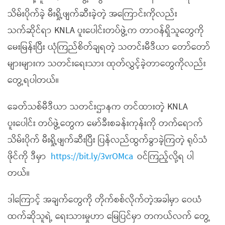
သိမ်းပိုက်ခဲ့ မီးရှို့ဖျက်ဆီးခဲ့တဲ့ အကြောင်းကိုလည်း
သက်ဆိုင်ရာ KNLA ပူးပေါင်းတပ်ဖွဲ့က တာဝန်ရှိသူတွေကို
မေးမြန်းပြီး ယုံကြည်စိတ်ချရတဲ့ သတင်းမီဒီယာ တော်တော်
များများက သတင်းရေးသား ထုတ်လွှင့်ခဲ့တာတွေကိုလည်း
တွေ့ရပါတယ်။
ခေတ်သစ်မီဒီယာ သတင်းဌာနက တင်ထားတဲ့ KNLA
ပူးပေါင်း တပ်ဖွဲ့တွေက မော်ခီးစခန်းကုန်းကို တက်ရောက်
သိမ်းပိုက် မီးရှို့ဖျက်ဆီးပြီး ပြန်လည်ထွက်ခွာခဲ့ကြတဲ့ ရုပ်သံ
ဖိုင်ကို ဒီမှာ
https://bit.ly/3vrOMca
ဝင်ကြည့်လို့ရ ပါ
တယ်။
ဒါကြောင့် အချက်တွေကို တိုက်စစ်လိုက်တဲ့အခါမှာ ဝေယံ
ထက်ဆိုသူရဲ့ ရေးသားမှုဟာ မြေပြင်မှာ တကယ်လက် တွေ့