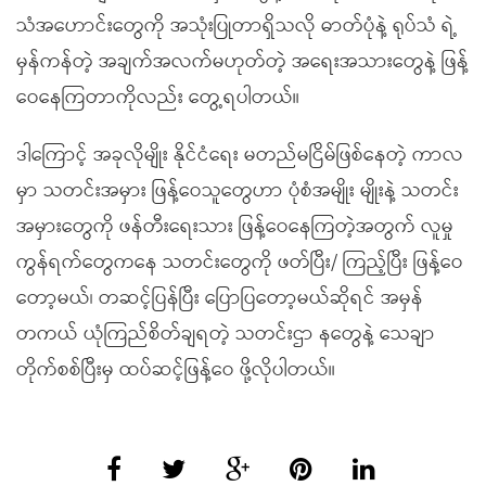
သံအဟောင်းတွေကို အသုံးပြုတာရှိသလို ဓာတ်ပုံနဲ့ ရုပ်သံ ရဲ့
မှန်ကန်တဲ့ အချက်အလက်မဟုတ်တဲ့ အရေးအသားတွေနဲ့ ဖြန့်
ဝေနေကြတာကိုလည်း တွေ့ရပါတယ်။
ဒါကြောင့် အခုလိုမျိုး နိုင်ငံရေး မတည်မငြိမ်ဖြစ်နေတဲ့ ကာလ
မှာ သတင်းအမှား ဖြန့်ဝေသူတွေဟာ ပုံစံအမျိုး မျိုးနဲ့ သတင်း
အမှားတွေကို ဖန်တီးရေးသား ဖြန့်ဝေနေကြတဲ့အတွက် လူမှု
ကွန်ရက်တွေကနေ သတင်းတွေကို ဖတ်ပြီး/ ကြည့်ပြီး ဖြန့်ဝေ
တော့မယ်၊ တဆင့်ပြန်ပြီး ပြောပြတော့မယ်ဆိုရင် အမှန်
တကယ် ယုံကြည်စိတ်ချရတဲ့ သတင်းဌာ နတွေနဲ့ သေချာ
တိုက်စစ်ပြီးမှ ထပ်ဆင့်ဖြန့်ဝေ ဖို့လိုပါတယ်။