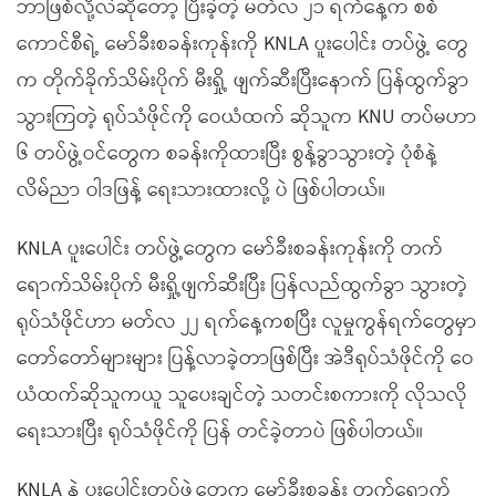
ဘာဖြစ်လို့လဲဆိုတော့ ပြီးခဲ့တဲ့ မတ်လ ၂၁ ရက်နေ့က စစ်
ကောင်စီရဲ့ မော်ခီးစခန်းကုန်းကို KNLA ပူးပေါင်း တပ်ဖွဲ့ တွေ
က တိုက်ခိုက်သိမ်းပိုက် မီးရှို့ ဖျက်ဆီးပြီးနောက် ပြန်ထွက်ခွာ
သွားကြတဲ့ ရုပ်သံဖိုင်ကို ဝေယံထက် ဆိုသူက KNU တပ်မဟာ
၆ တပ်ဖွဲ့ဝင်တွေက စခန်းကိုထားပြီး စွန့်ခွာသွားတဲ့ ပုံစံနဲ့
လိမ်ညာ ဝါဒဖြန့် ရေးသားထားလို့ ပဲ ဖြစ်ပါတယ်။
KNLA ပူးပေါင်း တပ်ဖွဲ့တွေက မော်ခီးစခန်းကုန်းကို တက်
ရောက်သိမ်းပိုက် မီးရှို့ဖျက်ဆီးပြီး ပြန်လည်ထွက်ခွာ သွားတဲ့
ရုပ်သံဖိုင်ဟာ မတ်လ ၂၂ ရက်နေ့ကစပြီး လူမှုကွန်ရက်တွေမှာ
တော်တော်များများ ပြန့်လာခဲ့တာဖြစ်ပြီး အဲဒီရုပ်သံဖိုင်ကို ဝေ
ယံထက်ဆိုသူကယူ သူပေးချင်တဲ့ သတင်းစကားကို လိုသလို
ရေးသားပြီး ရုပ်သံဖိုင်ကို ပြန် တင်ခဲ့တာပဲ ဖြစ်ပါတယ်။
KNLA နဲ့ ပူးပေါင်းတပ်ဖွဲ့တွေက မော်ခီးစခန်း တက်ရောက်