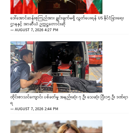
ဒေါ်အောင်ဆန်းစုကြည်အား ချွင်းချက်မရှိ လွှတ်ပေးရန် US နိုင်ငံခြားရေး
ဌာနနှင့် အာဆီယံ ဥက္ကဋ္ဌတောင်းဆို
—
AUGUST 7, 2026 4:27 PM
ထိုင်းစာသင်ကျောင်း ပစ်ခတ်မှု အနည်းဆုံး ၇ ဦး သေဆုံး ပြီး၁၅ ဦး ဒဏ်ရာ
ရ
—
AUGUST 7, 2026 2:44 PM