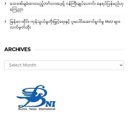
သေဒဏ်ချခံထားသည့်ဘင်္ဂလားဒေ့ရှ် ဝန်ကြီးချုပ်ဟောင်း နေရပ်ပြန်မည်ဟု
ကြေညာ
မြန်မာ-ထိုင်း ကုန်သွယ်မှုတိုးမြှင့်ရေးနှင့် ပူးပေါင်းဆောင်ရွက်မှု MoU များ
လက်မှတ်ထိုး
ARCHIVES