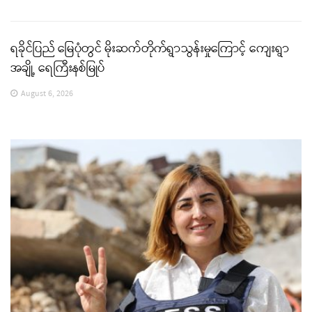
ရခိုင်ပြည် မြေပုံတွင် မိုးဆက်တိုက်ရွာသွန်းမှုကြောင့် ကျေးရွာ
အချို့ ရေကြီးနစ်မြုပ်
August 6, 2026