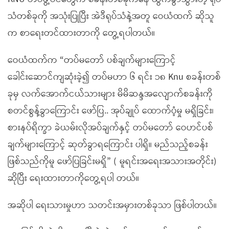
သံတစ်ခုကို အသုံးပြုပြီး အဲဒီရုပ်သံနဲ့အတူ ဝေယံထက် ဆိုသူ
က စာရေးတင်ထားတာကို တွေ့ရပါတယ်။
ဝေယံထက်က “တပ်မတော် ပစ်ချက်များကြောင့်
ခေါင်းဆောင်ကျဆုံးခဲ့၍ တပ်မဟာ ၆ ရင်း ၁၈ Knu စခန်းတစ်
ခုမှ လက်အောက်ငယ်သားများ မိမိဆန္ဒအလျောက်စခန်းကို
စတင်စွန့်ခွာကြောင်း ဖော်ပြ.. အုပ်ချုပ် ထောက်ပံ့မှု မရှိခြင်း၊
စားနပ်ရိက္ခာ ခဲယမ်းလိုအပ်ချက်နှင့် တပ်မတော် ဝေဟင်ပစ်
ချက်များကြောင့် ဆုတ်ခွာရကြောင်း ပါရှိ။ မည်သည့်စခန်း
ဖြစ်သည်ကိုမူ ဖော်ပြခြင်းမရှိ” ( မူရင်းအရေးအသားအတိုင်း)
ဆိုပြီး ရေးထားတာကိုတွေ့ရပါ တယ်။
အဆိုပါ ရေးသားမှုဟာ သတင်းအမှားတစ်ခုသာ ဖြစ်ပါတယ်။