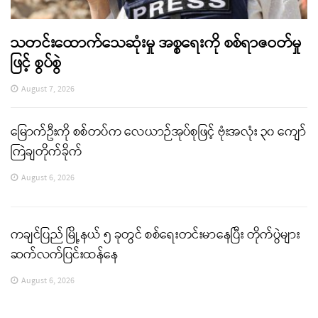
သတင်းထောက်သေဆုံးမှု အစ္စရေးကို စစ်ရာဇဝတ်မှု
ဖြင့် စွပ်စွဲ
August 7, 2026
မြောက်ဦးကို စစ်တပ်က လေယာဉ်အုပ်စုဖြင့် ဗုံးအလုံး ၃၀ ကျော်
ကြဲချတိုက်ခိုက်
August 6, 2026
ကချင်ပြည် မြို့နယ် ၅ ခုတွင် စစ်ရေးတင်းမာနေပြီး တိုက်ပွဲများ
ဆက်လက်ပြင်းထန်နေ
August 6, 2026