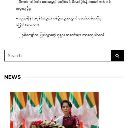
– ပီကင်း ထိပ်သီး ဆွေးနွေးပွဲ မတိုင်ခင် ဖိလစ်ပိုင်နဲ့ အမေရိကန် စစ်
လေ့ကျင့်မှု
– ယူကရိန်း ဒရုန်းတွေက စစ်ပွဲတွေအတွက် ခေတ်သစ်တစ်ခု
ပြောင်းစေမလား
– ၂ နှစ်ကျော်က မြုပ်သွားတဲ့ ရုရှား သင်္ဘောမှာ ဘာတွေပါသလဲ
NEWS