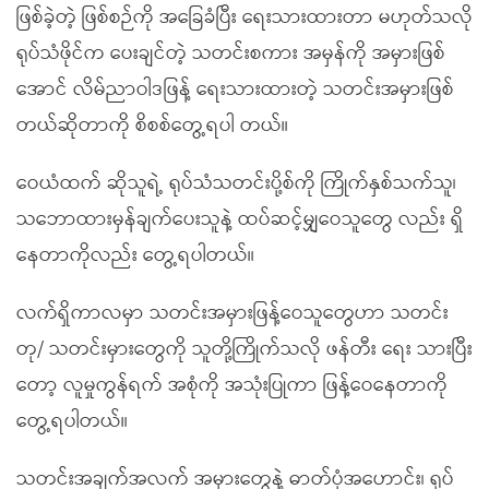
ဖြစ်ခဲ့တဲ့ ဖြစ်စဉ်ကို အခြေခံပြီး ရေးသားထားတာ မဟုတ်သလို
ရုပ်သံဖိုင်က ပေးချင်တဲ့ သတင်းစကား အမှန်ကို အမှားဖြစ်
အောင် လိမ်ညာဝါဒဖြန့် ရေးသားထားတဲ့ သတင်းအမှားဖြစ်
တယ်ဆိုတာကို စိစစ်တွေ့ရပါ တယ်။
ဝေယံထက် ဆိုသူရဲ့ ရုပ်သံသတင်းပို့စ်ကို ကြိုက်နှစ်သက်သူ၊
သဘောထားမှန်ချက်ပေးသူနဲ့ ထပ်ဆင့်မျှဝေသူတွေ လည်း ရှိ
နေတာကိုလည်း တွေ့ရပါတယ်။
လက်ရှိကာလမှာ သတင်းအမှားဖြန့်ဝေသူတွေဟာ သတင်း
တု/ သတင်းမှားတွေကို သူတို့ကြိုက်သလို ဖန်တီး ရေး သားပြီး
တော့ လူမှုကွန်ရက် အစုံကို‌ အသုံးပြုကာ ဖြန့်ဝေနေတာကို
တွေ့ရပါတယ်။
သတင်းအချက်အလက် အမှားတွေနဲ့ ဓာတ်ပုံအဟောင်း၊ ရုပ်