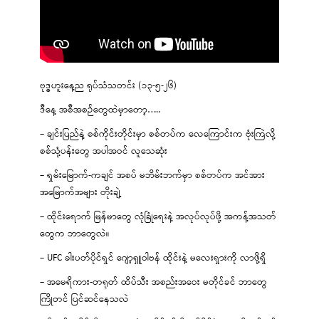
ဗုဒ္ဓဟူးနေ့ည ရုပ်သံသတင်း (၁၃-၅-၂၆)
ဒီနေ့ အစီအစဉ်တွေထဲမှာတော့…..
– ချင်းပြည်နဲ့ စစ်ကိုင်းတိုင်းမှာ စစ်တပ်က လေကြောင်းက ဗုံးကြဲလို့
စစ်သုံ့ပန်းတွေ အပါအဝင် လူသေဆုံး
– ရှမ်းမြောက်-ကချင် အစပ် မဘိမ်းဘက်မှာ စစ်တပ်က အင်အား
အမြောက်အများ တိုးချဲ့
– ထိုင်းရောက် မြန်မာတွေ လုံခြုံရေးနဲ့ အလုပ်လုပ်ဖို့ အကန့်အသတ်
တွေက ဘာတွေလဲ။
– UFC ခါးပတ်ပိုင်ရှင် ဂျော့ရှူဝါဗန် ထိုင်းနဲ့ မလေးရှားကို လာဖို့ရှိ
– အမေရိကား-တရုတ် ထိပ်သီး အစည်းအဝေး မတိုင်ခင် ဘာတွေ
ကြိုတင် ပြင်ဆင်နေသလဲ