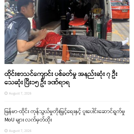
ထိုင်းစာသင်ကျောင်း ပစ်ခတ်မှု အနည်းဆုံး ၇ ဦး
သေဆုံး ပြီး၁၅ ဦး ဒဏ်ရာရ
August 7, 2026
မြန်မာ-ထိုင်း ကုန်သွယ်မှုတိုးမြှင့်ရေးနှင့် ပူးပေါင်းဆောင်ရွက်မှု
MoU များ လက်မှတ်ထိုး
August 7, 2026