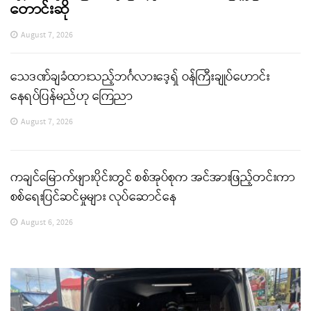
တောင်းဆို
August 7, 2026
သေဒဏ်ချခံထားသည့်ဘင်္ဂလားဒေ့ရှ် ဝန်ကြီးချုပ်ဟောင်း
နေရပ်ပြန်မည်ဟု ကြေညာ
August 7, 2026
ကချင်မြောက်ဖျားပိုင်းတွင် စစ်အုပ်စုက အင်အားဖြည့်တင်းကာ
စစ်ရေးပြင်ဆင်မှုများ လုပ်ဆောင်နေ
August 6, 2026