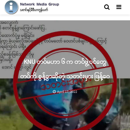
Men
KNU တပ်မဟာ ၆ က တပ်ဖွဲ့ဝင်တွေ
တပ်ကို စွန့်ခွာဆိုတဲ့ သတင်းမှား ဖြန့်ဝေ
April 17, 2022