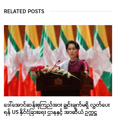
RELATED POSTS
ဒေါ်အောင်ဆန်းစုကြည်အား ချွင်းချက်မရှိ လွှတ်ပေး
ရန် US နိုင်ငံခြားရေး ဌာနနှင့် အာဆီယံ ဥက္ကဋ္ဌ