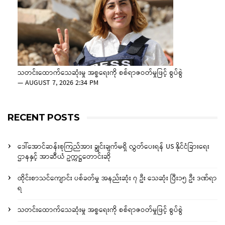
သတင်းထောက်သေဆုံးမှု အစ္စရေးကို စစ်ရာဇဝတ်မှုဖြင့် စွပ်စွဲ
—
AUGUST 7, 2026 2:34 PM
RECENT POSTS
ဒေါ်အောင်ဆန်းစုကြည်အား ချွင်းချက်မရှိ လွှတ်ပေးရန် US နိုင်ငံခြားရေး
ဌာနနှင့် အာဆီယံ ဥက္ကဋ္ဌတောင်းဆို
ထိုင်းစာသင်ကျောင်း ပစ်ခတ်မှု အနည်းဆုံး ၇ ဦး သေဆုံး ပြီး၁၅ ဦး ဒဏ်ရာ
ရ
သတင်းထောက်သေဆုံးမှု အစ္စရေးကို စစ်ရာဇဝတ်မှုဖြင့် စွပ်စွဲ