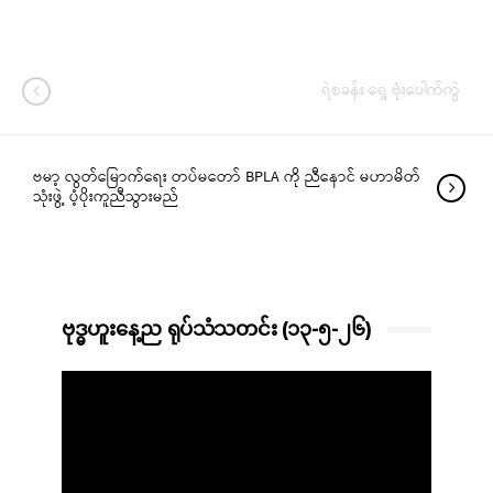
ရဲစခန်း ရှေ့ ဗုံးပေါက်ကွဲ
ဗမာ့ လွတ်မြောက်ရေး တပ်မတော် BPLA ကို ညီနောင် မဟာမိတ်
သုံးဖွဲ့ ပံ့ပိုးကူညီသွားမည်
ဗုဒ္ဓဟူးနေ့ည ရုပ်သံသတင်း (၁၃-၅-၂၆)