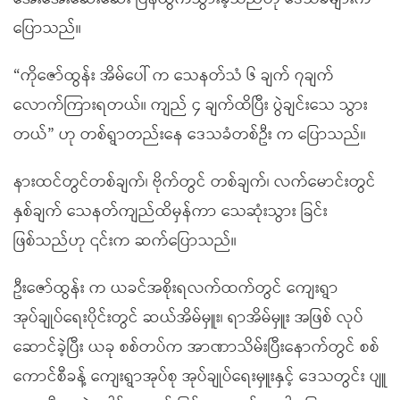
ပြောသည်။
“ကိုဇော်ထွန်း အိမ်ပေါ် က သေနတ်သံ ၆ ချက် ၇ချက်
လောက်ကြားရတယ်။ ကျည် ၄ ချက်ထိပြီး ပွဲချင်းသေ သွား
တယ်” ဟု တစ်ရွာတည်းနေ ဒေသခံတစ်ဦး က ပြောသည်။
နားထင်တွင်တစ်ချက်၊ ဗိုက်တွင် တစ်ချက်၊ လက်မောင်းတွင်
နှစ်ချက် သေနတ်ကျည်ထိမှန်ကာ သေဆုံးသွား ခြင်း
ဖြစ်သည်ဟု ၎င်းက ဆက်ပြောသည်။
ဦးဇော်ထွန်း က ယခင်အစိုးရလက်ထက်တွင် ကျေးရွာ
အုပ်ချုပ်ရေးပိုင်းတွင် ဆယ်အိမ်မှူး၊ ရာအိမ်မှူး အဖြစ် လုပ်
ဆောင်ခဲ့ပြီး ယခု စစ်တပ်က အာဏာသိမ်းပြီးနောက်တွင် စစ်
ကောင်စီခန့် ကျေးရွာအုပ်စု အုပ်ချုပ်ရေးမှူးနှင့် ဒေသတွင်း ပျူ