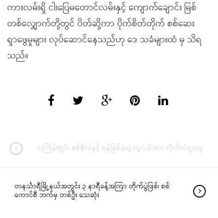
ကားလမ်းရှိ ငါးပြေမတောင်လမ်းနှင့် ကျောက်ချောင်း မြစ်
တစ်လျှောက်တို့တွင် ပိတ်ဆို့ကာ ပိုက်စိတ်တိုက် စစ်ဆေး
ရှာဖွေမှုများ လုပ်ဆောင်နေသည်ဟု ဒေ သခံများထံ မှ သိရ
သည်။
သင်္ကြန်တွင်း စစ်ဗိုလ်နှင့် ရန်ဖြစ်ခဲ့သူ လူငယ်အား လိုက်လံရှာဖွေ
တနင်္သာရီမြို့နယ်အတွင်း ၃ နာရီခန့်အကြာ တိုက်ပွဲဖြစ်၊ စစ်
ကောင်စီ ဘက်မှ တစ်ဦး သေဆုံး