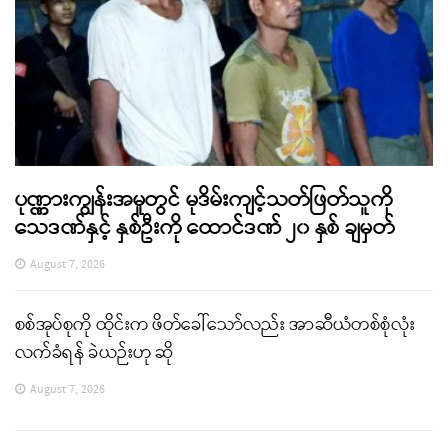
ပုဏ္ဏားကျွန်းအမှုတွင် မုဒိမ်းကျင့်သတ်ဖြတ်သူကို
သေဒဏ်နှင့် နှစ်ဦးကို ထောင်ဒဏ် ၂၀ နှစ် ချမှတ်
August 7, 2026
စစ်အုပ်စုကို ထိုင်းက ဖိတ်ခေါ်သော်လည်း အာဆီယံတစ်စုံလုံး
လက်ခံရန် ခဲယဉ်းဟု ဆို
August 7, 2026