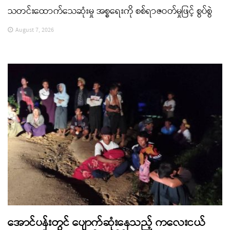
သတင်းထောက်သေဆုံးမှု အစ္စရေးကို စစ်ရာဇဝတ်မှုဖြင့် စွပ်စွဲ
August 7, 2026
အောင်ပန်းတွင် ပျောက်ဆုံးနေသည့် ကလေးငယ်