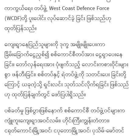
ကာကွယ်ရေး တပ်ဖွဲ့ West Coast Defence Force
(WCDF)တို့ ပူးပေါင်း လုပ်ဆောင်ခဲ့ ခြင်း ဖြစ်သည်ဟု
ထုတ်ပြန်သည်။
ကျေးရွာနေပြည်သူများကို ဒုက္ခ အမျိုးမျိုးပေးကာ
ခြိမ်းခြောက်ငွေညှစ်၍ စစ်ကောင်စီတပ်အား ငွေရှာပေးနေ
ခြင်း၊ တော်လှန်ရေးအား ပုံဖျက်သည့် လောင်းကစားဝိုင်းများ
စွာ ဖန်တီးခြင်း၊ စစ်တပ်နှင့် ရဲတပ်ဖွဲ့ကို သတင်းပေး ခြင်းတို့
ကြောင့် ယခုကဲ့သို့ ရှင်းလင်း သုတ်သင်လိုက်ရခြင်း ဖြစ်သည်
ဟု ထုတ်ပြန်ချက်တွင် ဖော်ပြပါရှိသည်။
ပစ်ခတ်မှု ဖြစ်ပွားဖြစ်နောက် စစ်ကောင်စီ တပ်ဖွဲ့ဝင်များက
ကျူံကူးကျေးရွာအဝင်လမ်း၊ ဟိုင်းကြီးကျွန်းတံတား၊
ငရုတ်ကောင်းမြို့အဝင်၊ ငပုတောမြို့အဝင်၊ ပုသိမ်-မော်တင်