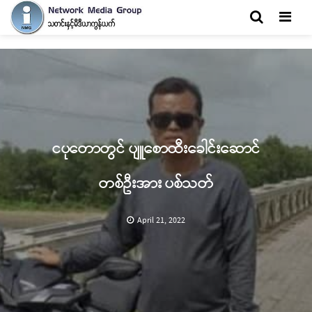
Men
ငပုတောတွင် ပျူစောထီးခေါင်းဆောင်
တစ်ဦးအား ပစ်သတ်
April 21, 2022