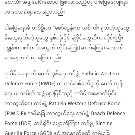
စောထီး အဖွဲ့ခေါင်းဆောင် ဖြစ်လာသည်ဟု ငါးပြေမကျေးရွာ
က ဒေသခံများက ပြောသည်။
ငါးပြေမရွာခံ တစ်ဦးက “ဇော်ထွန်းက သစ်၊ ဝါး ခုတ်တဲ့သူတွေ
မီးသွေးဖုတ်တဲ့သူတွေ နှစ်လုံးဒိုင် ချဲဒိုင်တွေဆီက ဟိုင်းကြီး
ကျွန်းက စစ်တပ်အတွက် လိုင်းကြေး(ဆက်ကြေး) ကောက်
ပေးနေတာ” ဟု ပြောသည်။
ပုသိမ်အနောက် တော်လှန်ရေးတပ်ဖွဲ့ Pathein Western
Defence Force (PWDF) က ယင်းပစ်ခတ်မှုကို တော် လှန်
ရေး မဟာမိတ် အဖွဲ့များဖြစ်သည့် ပုသိမ် အနောက်ပိုင်း
ကာကွယ်ရေး တပ်ဖွဲ့ Pathein Western Defence Force
(P.W.D.F)၊ ကမ်းခြေ ကာကွယ်ရေး တပ်ဖွဲ့ Beach Defence
Force (BDF)၊ ဆင်ရိုင်း ပျောက်ကြား တပ်ဖွဲ့ SinYine
Guerilla Force (SGD)၊ နှင့် အနောက်ဖက် ကမ်းခြေ