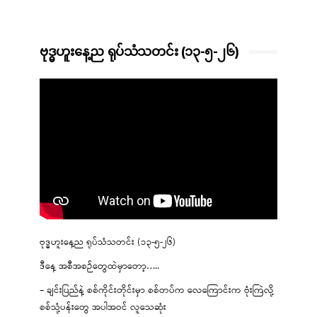
ဗုဒ္ဓဟူးနေ့ည ရုပ်သံသတင်း (၁၃-၅-၂၆)
ဗုဒ္ဓဟူးနေ့ည ရုပ်သံသတင်း (၁၃-၅-၂၆)
ဒီနေ့ အစီအစဉ်တွေထဲမှာတော့…..
– ချင်းပြည်နဲ့ စစ်ကိုင်းတိုင်းမှာ စစ်တပ်က လေကြောင်းက ဗုံးကြဲလို့
စစ်သုံ့ပန်းတွေ အပါအဝင် လူသေဆုံး