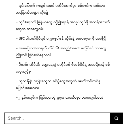
– ရှမ်းမြောက်-ကချင် အစပ် မဘိမ်းဘက်မှာ စစ်တပ်က အင်အား
အမြောက်အများ တိုးချဲ့
– ထိုင်းရောက် မြန်မာတွေ လုံခြုံရေးနဲ့ အလုပ်လုပ်ဖို့ အကန့်အသတ်
တွေက ဘာတွေလဲ။
– UFC ခါးပတ်ပိုင်ရှင် ဂျော့ရှူဝါဗန် ထိုင်းနဲ့ မလေးရှားကို လာဖို့ရှိ
– အမေရိကား-တရုတ် ထိပ်သီး အစည်းအဝေး မတိုင်ခင် ဘာတွေ
ကြိုတင် ပြင်ဆင်နေသလဲ
– ပီကင်း ထိပ်သီး ဆွေးနွေးပွဲ မတိုင်ခင် ဖိလစ်ပိုင်နဲ့ အမေရိကန် စစ်
လေ့ကျင့်မှု
– ယူကရိန်း ဒရုန်းတွေက စစ်ပွဲတွေအတွက် ခေတ်သစ်တစ်ခု
ပြောင်းစေမလား
– ၂ နှစ်ကျော်က မြုပ်သွားတဲ့ ရုရှား သင်္ဘောမှာ ဘာတွေပါသလဲ