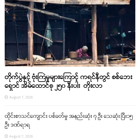
တိုက်ပွဲနှင့် ဗုံးကြဲမှုများကြောင့် ကရင်နီတွင် စစ်ဘေး
ရှောင် အိမ်ထောင်စု ၂၅၀ နီးပါး တိုးလာ
August 7, 2026
ထိုင်းစာသင်ကျောင်း ပစ်ခတ်မှု အနည်းဆုံး ၇ ဦး သေဆုံး ပြီး၁၅
ဦး ဒဏ်ရာရ
August 7, 2026