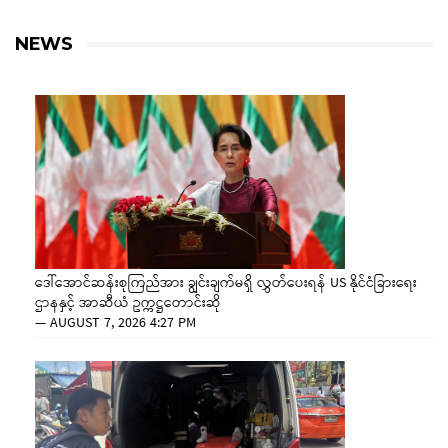
NEWS
ဒေါ်အောင်ဆန်းစုကြည်အား ချွင်းချက်မရှိ လွှတ်ပေးရန် US နိုင်ငံခြားရေး
ဌာနနှင့် အာဆီယံ ဥက္ကဋ္ဌတောင်းဆို
—
AUGUST 7, 2026 4:27 PM