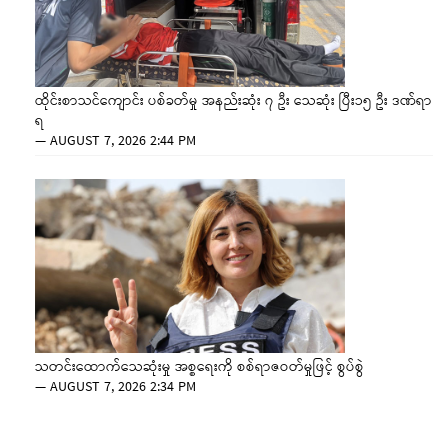
ထိုင်းစာသင်ကျောင်း ပစ်ခတ်မှု အနည်းဆုံး ၇ ဦး သေဆုံး ပြီး၁၅ ဦး ဒဏ်ရာ
ရ
—
AUGUST 7, 2026 2:44 PM
သတင်းထောက်သေဆုံးမှု အစ္စရေးကို စစ်ရာဇဝတ်မှုဖြင့် စွပ်စွဲ
—
AUGUST 7, 2026 2:34 PM