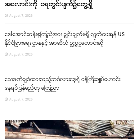
အလောင်းကို ရေတွင်းပျက်၌တွေ့ရှိ
August 7, 2026
ဒေါ်အောင်ဆန်းစုကြည်အား ချွင်းချက်မရှိ လွှတ်ပေးရန် US
နိုင်ငံခြားရေး ဌာနနှင့် အာဆီယံ ဥက္ကဋ္ဌတောင်းဆို
August 7, 2026
သေဒဏ်ချခံထားသည့်ဘင်္ဂလားဒေ့ရှ် ဝန်ကြီးချုပ်ဟောင်း
နေရပ်ပြန်မည်ဟု ကြေညာ
August 7, 2026