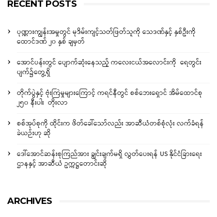
RECENT POSTS
ပုဏ္ဏားကျွန်းအမှုတွင် မုဒိမ်းကျင့်သတ်ဖြတ်သူကို သေဒဏ်နှင့် နှစ်ဦးကို
ထောင်ဒဏ် ၂၀ နှစ် ချမှတ်
အောင်ပန်းတွင် ပျောက်ဆုံးနေသည့် ကလေးငယ်အလောင်းကို ရေတွင်း
ပျက်၌တွေ့ရှိ
တိုက်ပွဲနှင့် ဗုံးကြဲမှုများကြောင့် ကရင်နီတွင် စစ်ဘေးရှောင် အိမ်ထောင်စု
၂၅၀ နီးပါး တိုးလာ
စစ်အုပ်စုကို ထိုင်းက ဖိတ်ခေါ်သော်လည်း အာဆီယံတစ်စုံလုံး လက်ခံရန်
ခဲယဉ်းဟု ဆို
ဒေါ်အောင်ဆန်းစုကြည်အား ချွင်းချက်မရှိ လွှတ်ပေးရန် US နိုင်ငံခြားရေး
ဌာနနှင့် အာဆီယံ ဥက္ကဋ္ဌတောင်းဆို
ARCHIVES