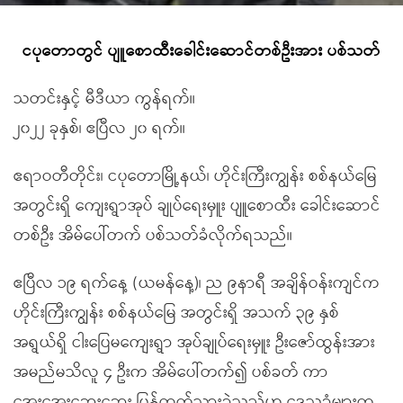
ငပုတောတွင် ပျူစောထီးခေါင်းဆောင်တစ်ဦးအား ပစ်သတ်
သတင်းနှင့် မီဒီယာ ကွန်ရက်။
၂၀၂၂ ခုနှစ်၊ ဧပြီလ ၂၀ ရက်။
ဧရာဝတီတိုင်း၊ ငပုတောမြို့နယ်၊ ဟိုင်းကြီးကျွန်း စစ်နယ်မြေ
အတွင်းရှိ ကျေးရွာအုပ် ချုပ်ရေးမှူး ပျူစောထီး ခေါင်းဆောင်
တစ်ဦး အိမ်ပေါ်တက် ပစ်သတ်ခံလိုက်ရသည်။
ဧပြီလ ၁၉ ရက်နေ့ (ယမန်နေ့)၊ ည ၉နာရီ အချိန်ဝန်းကျင်က
ဟိုင်းကြီးကျွန်း စစ်နယ်မြေ အတွင်းရှိ အသက် ၃၉ နှစ်
အရွယ်ရှိ ငါးပြေမကျေးရွာ အုပ်ချုပ်ရေးမှူး ဦးဇော်ထွန်းအား
အမည်မသိလူ ၄ ဦးက အိမ်ပေါ်တက်၍ ပစ်ခတ် ကာ
အေးအေးဆေးဆေး ပြန်ထွက်သွားခဲ့သည်ဟု ဒေသခံများက