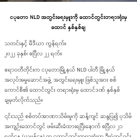
ငပုတော NLD အတွင်းရေးမှူးကို ထောင်တွင်းတရားရုံးမှ
ထောင် နှစ်နှစ်ချ
သတင်းနှင့် မီဒီယာ ကွန်ရက်။
၂၀၂၂ ခုနှစ်၊ ဧပြီလ ၂၂ ရက်။
ဧရာဝတီတိုင်းက ငပုတောမြို့နယ် NLD ပါတီ မြို့နယ်
အလုပ်အမှုဆောင်အဖွဲ့ အတွင်းရေးမှူး ဖြစ်သူအား စစ်
ကောင်စီ၏ ထောင်တွင်း တရားရုံးမှ ထောင်ဒဏ် နှစ်နှစ်
ချမှတ်လိုက်သည်။
၎င်းသည် စစ်တပ်အာဏာသိမ်းမှုကို ဆန့်ကျင် ဆန္ဒပြ၍ ပုသိမ်
အကျဉ်းထောင်တွင် ဖမ်းဆီးခံထားရပြီးနောက် ဧပြီလ ၂၁
ရက်နေ့ (ယမန်နေ့) က ထောင်တွင်းတရားရုံးက ဦးရဲထွဋ်ဝင်း