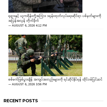
ရုရှားနှင့် ယူကရိန်းတို့အကြား ဒရုန်းထုတ်လုပ်ရေးဆိုင်ရာ ပစ်မှတ်များကို
အပြန်အလှန် တိုက်ခိုက်
—
AUGUST 6, 2026 4:12 PM
စစ်မက်ဖြစ်ပွားချိန် အကျပ်အတည်းများကို ရင်ဆိုင်နိုင်ရန် ထိုင်ဝမ်ပြင်ဆင်
—
AUGUST 6, 2026 3:56 PM
RECENT POSTS