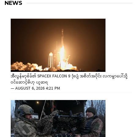
NEWS
အီလွန်မာ့စ်ခ်၏ SPACEX FALCON 9 ဒုံးပျံ အစိတ်အပိုင်း လကမ္ဘာပေါ်သို့
ဝင်ဆောင့်မိဟု ယူဆရ
—
AUGUST 6, 2026 4:21 PM