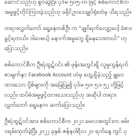
ဆောင်သည်ဟု စွပ်ဆွဲပြီး ပုဒ်မ ၅၀၅-က ဖြင့် စစ်ကောင်စီက
အမှုဖွင့်တိုင်ကြားခဲ့သည်ဟု ခရိုင်ဥပဒေချုပ်ရုံးထံမှ သိရသည်။
တရားလွှတ်တော် ရှေ့နေတစ်ဦး က “ချုပ်ရက်လျော့ပေါ့ ခံစား
ခွင့်ရတယ်။ ဒါပေမယ့် နောက်အမှုတွေ ရှိနေသေးတယ်” ဟု
ပြောသည်။
စစ်ကောင်စီက ဦးရဲထွဋ်ဝင်း ၏ ဖုန်းအတွင်းရှိ လူမှုကွန်ရက်
စာမျက်နှာ Facebook Account ထဲမှ တွေ့ရှိခဲ့သည့် မျှဝေ
ထားသော ပို့စ်များကို အခြေပြု၍ ပုဒ်မ ၅၀၊ ၅၁၊ ၅၂ တို့ဖြင့်
လည်း ထပ်မံအမှုဖွင့်ထားသေးသည်ဟု အဆိုပါ တရား
လွှတ်တော် ရှေ့နေက ဆက်ပြောသည်။
ဦးရဲထွဋ်ဝင်အား စစ်ကောင်စီက ၂၀၂၁ မေလအတွင်းက ဖမ်း
ဝရမ်းထုတ်ခဲ့ပြီး ၂၀၂၂ ခုနှစ် ဇန်နဝါရီလ ၂၀ ရက်နေ့ တွင် ပု