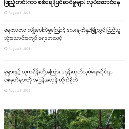
ဖြည့်တင်းကာ စစ်ရေးပြင်ဆင်မှုများ လုပ်ဆောင်နေ
August 6, 2026
ရေကာတာ ကျိုးပေါက်မှုကြောင့် လေးမျက်နှာမြို့တွင် ပြည်သူ
သုံးသောင်းကျော် ရေဘေးသင့်
August 6, 2026
ရုရှားနှင့် ယူကရိန်းတို့အကြား ဒရုန်းထုတ်လုပ်ရေးဆိုင်ရာ
ပစ်မှတ်များကို အပြန်အလှန် တိုက်ခိုက်
August 6, 2026