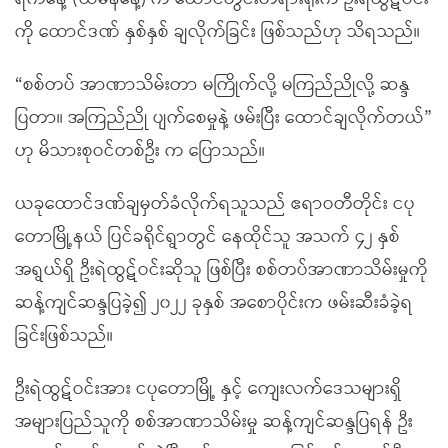
ကို ထောင်ဒဏ် နှစ်နှစ် ချလိုက်ခြင်း ဖြစ်သည်ဟု သိရသည်။
“စစ်တပ် အာဏာသိမ်းတာ မကြိုက်လို့ မကြည်ညိုလို့ ဆန္ဒ
ပြတာ။ အကြည်ညို ပျက်စေမှုနဲ့ ဖမ်းပြီး ထောင်ချလိုက်တယ်”
ဟု မိသားစုဝင်တစ်ဦး က ပြောသည်။
ယခုထောင်ဒဏ်ချမှတ်ခံလိုက်ရသူသည် ဧရာဝတီတိုင်း ငပု
တောမြို့နယ် ပြင်ခရိုင်ရွာတွင် နေထိုင်သူ အသက် ၄၂ နှစ်
အရွယ်ရှိ ဦးရဲထွဋ်ဝင်းဆိုသူ ဖြစ်ပြီး စစ်တပ်အာဏာသိမ်းမှုကို
ဆန့်ကျင်ဆန္ဒပြခဲ့၍ ၂၀၂၂ ခုနှစ် အစောပိုင်းက ဖမ်းဆီးခံခဲ့ရ
ခြင်းဖြစ်သည်။
ဦးရဲထွဋ်ဝင်းအား ငပုတောမြို့ နှင့် ကျေးလက်ဒေသများရှိ
အများပြည်သူကို စစ်အာဏာသိမ်းမှု ဆန့်ကျင်ဆန္ဒပြရန် ဦး