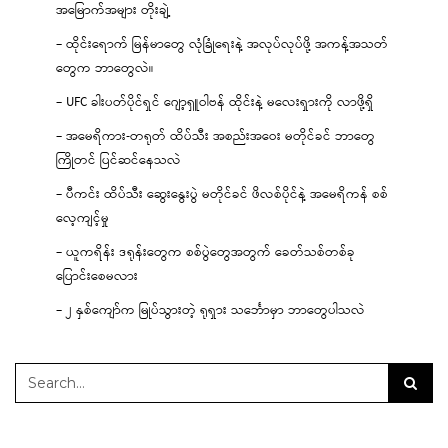
အမြောက်အများ တိုးချဲ့
– ထိုင်းရောက် မြန်မာတွေ လုံခြုံရေးနဲ့ အလုပ်လုပ်ဖို့ အကန့်အသတ်
တွေက ဘာတွေလဲ။
– UFC ခါးပတ်ပိုင်ရှင် ဂျော့ရှူဝါဗန် ထိုင်းနဲ့ မလေးရှားကို လာဖို့ရှိ
– အမေရိကား-တရုတ် ထိပ်သီး အစည်းအဝေး မတိုင်ခင် ဘာတွေ
ကြိုတင် ပြင်ဆင်နေသလဲ
– ပီကင်း ထိပ်သီး ဆွေးနွေးပွဲ မတိုင်ခင် ဖိလစ်ပိုင်နဲ့ အမေရိကန် စစ်
လေ့ကျင့်မှု
– ယူကရိန်း ဒရုန်းတွေက စစ်ပွဲတွေအတွက် ခေတ်သစ်တစ်ခု
ပြောင်းစေမလား
– ၂ နှစ်ကျော်က မြုပ်သွားတဲ့ ရုရှား သင်္ဘောမှာ ဘာတွေပါသလဲ