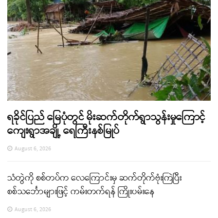
ရခိုင်ပြည် မြေပုံတွင် မိုးဆက်တိုက်ရွာသွန်းမှုကြောင့်
ကျေးရွာအချို့ ရေကြီးနစ်မြုပ်
August 6, 2026
သံတွဲကို စစ်တပ်က လေကြောင်းမှ ဆက်တိုက်ဗုံးကြဲပြီး
စစ်သင်္ဘောများဖြင့် ကမ်းတက်ရန် ကြိုးပမ်းနေ
August 6, 2026