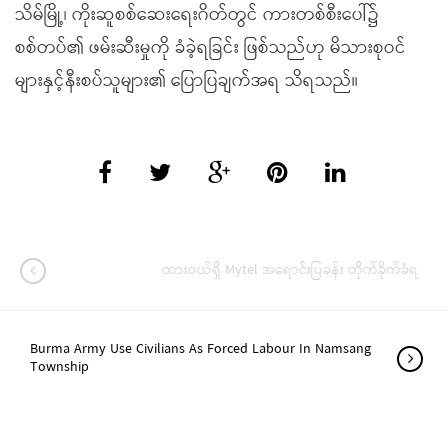
သိမ်မြို့၊ ကိုးဆူစစ်ဆေးရေးဂိတ်တွင် ကားတစ်စီးပေါ်၌
စစ်တပ်၏ ဖမ်းဆီးမှုကို ခံခဲ့ရခြင်း ဖြစ်သည်ဟု မိသားစုဝင်
များနှင့်နီးစပ်သူများ၏ ပြောပြချက်အရ သိရသည်။
ထားဝယ်ရှိ Mytel အရောင်းပြခန်း တိုက်ခိုက်ခံရ
Burma Army Use Civilians As Forced Labour In Namsang
Township