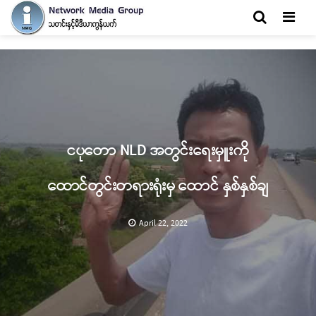
Men
ငပုတော NLD အတွင်းရေးမှူးကို
ထောင်တွင်းတရားရုံးမှ ထောင် နှစ်နှစ်ချ
April 22, 2022