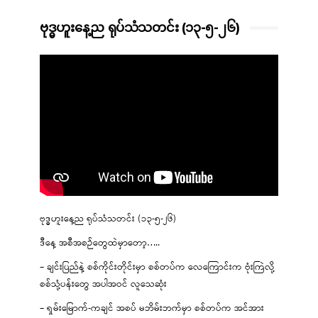
ဗုဒ္ဓဟူးနေ့ည ရုပ်သံသတင်း (၁၃-၅-၂၆)
ဗုဒ္ဓဟူးနေ့ည ရုပ်သံသတင်း (၁၃-၅-၂၆)
ဒီနေ့ အစီအစဉ်တွေထဲမှာတော့…..
– ချင်းပြည်နဲ့ စစ်ကိုင်းတိုင်းမှာ စစ်တပ်က လေကြောင်းက ဗုံးကြဲလို့
စစ်သုံ့ပန်းတွေ အပါအဝင် လူသေဆုံး
– ရှမ်းမြောက်-ကချင် အစပ် မဘိမ်းဘက်မှာ စစ်တပ်က အင်အား