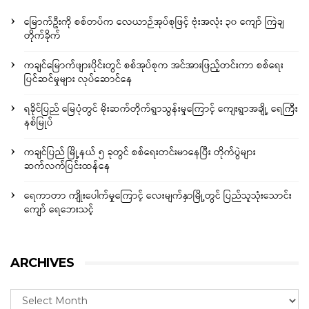
မြောက်ဦးကို စစ်တပ်က လေယာဉ်အုပ်စုဖြင့် ဗုံးအလုံး ၃၀ ကျော် ကြဲချ
တိုက်ခိုက်
ကချင်မြောက်ဖျားပိုင်းတွင် စစ်အုပ်စုက အင်အားဖြည့်တင်းကာ စစ်ရေး
ပြင်ဆင်မှုများ လုပ်ဆောင်နေ
ရခိုင်ပြည် မြေပုံတွင် မိုးဆက်တိုက်ရွာသွန်းမှုကြောင့် ကျေးရွာအချို့ ရေကြီး
နစ်မြုပ်
ကချင်ပြည် မြို့နယ် ၅ ခုတွင် စစ်ရေးတင်းမာနေပြီး တိုက်ပွဲများ
ဆက်လက်ပြင်းထန်နေ
ရေကာတာ ကျိုးပေါက်မှုကြောင့် လေးမျက်နှာမြို့တွင် ပြည်သူသုံးသောင်း
ကျော် ရေဘေးသင့်
ARCHIVES