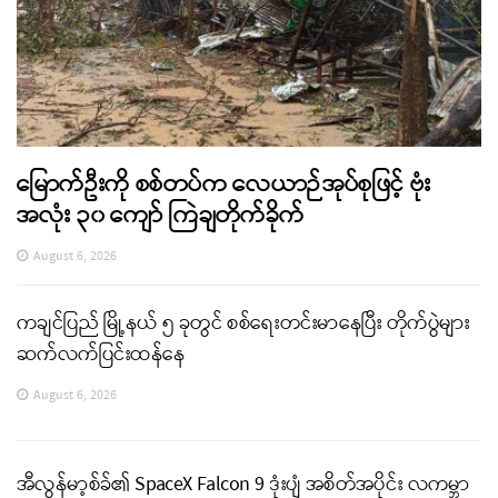
မြောက်ဦးကို စစ်တပ်က လေယာဉ်အုပ်စုဖြင့် ဗုံး
အလုံး ၃၀ ကျော် ကြဲချတိုက်ခိုက်
August 6, 2026
ကချင်ပြည် မြို့နယ် ၅ ခုတွင် စစ်ရေးတင်းမာနေပြီး တိုက်ပွဲများ
ဆက်လက်ပြင်းထန်နေ
August 6, 2026
အီလွန်မာ့စ်ခ်၏ SpaceX Falcon 9 ဒုံးပျံ အစိတ်အပိုင်း လကမ္ဘာ