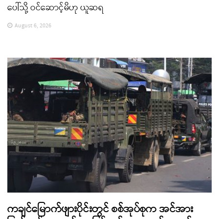
ပေါ်သို့ ဝင်ဆောင့်မိဟု ယူဆရ
August 6, 2026
ကချင်မြောက်ဖျားပိုင်းတွင် စစ်အုပ်စုက အင်အား