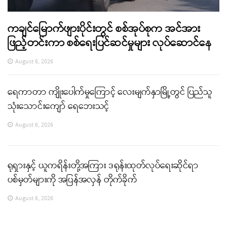
ကချင်မြောက်ဖျားပိုင်းတွင် စစ်အုပ်စုက အင်အား
ဖြည့်တင်းကာ စစ်ရေးပြင်ဆင်မှုများ လုပ်ဆောင်နေ
August 6, 2026
ရေကာတာ ကျိုးပေါက်မှုကြောင့် လေးမျက်နှာမြို့တွင် ပြည်သူ
သုံးသောင်းကျော် ရေဘေးသင့်
August 6, 2026
ရုရှားနှင့် ယူကရိန်းတို့အကြား ဒရုန်းထုတ်လုပ်ရေးဆိုင်ရာ
ပစ်မှတ်များကို အပြန်အလှန် တိုက်ခိုက်
August 6, 2026