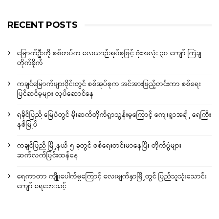
RECENT POSTS
မြောက်ဦးကို စစ်တပ်က လေယာဉ်အုပ်စုဖြင့် ဗုံးအလုံး ၃၀ ကျော် ကြဲချ
တိုက်ခိုက်
ကချင်မြောက်ဖျားပိုင်းတွင် စစ်အုပ်စုက အင်အားဖြည့်တင်းကာ စစ်ရေး
ပြင်ဆင်မှုများ လုပ်ဆောင်နေ
ရခိုင်ပြည် မြေပုံတွင် မိုးဆက်တိုက်ရွာသွန်းမှုကြောင့် ကျေးရွာအချို့ ရေကြီး
နစ်မြုပ်
ကချင်ပြည် မြို့နယ် ၅ ခုတွင် စစ်ရေးတင်းမာနေပြီး တိုက်ပွဲများ
ဆက်လက်ပြင်းထန်နေ
ရေကာတာ ကျိုးပေါက်မှုကြောင့် လေးမျက်နှာမြို့တွင် ပြည်သူသုံးသောင်း
ကျော် ရေဘေးသင့်