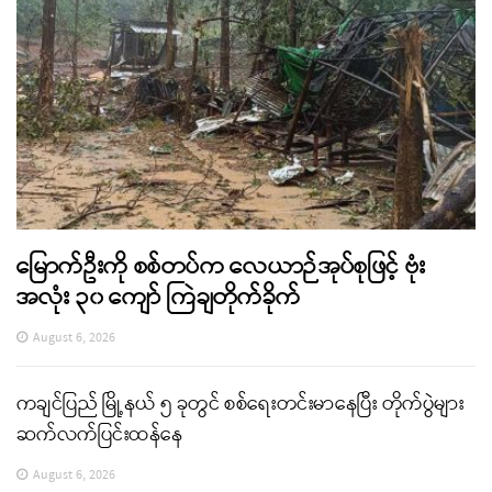
မြောက်ဦးကို စစ်တပ်က လေယာဉ်အုပ်စုဖြင့် ဗုံး
အလုံး ၃၀ ကျော် ကြဲချတိုက်ခိုက်
August 6, 2026
ကချင်ပြည် မြို့နယ် ၅ ခုတွင် စစ်ရေးတင်းမာနေပြီး တိုက်ပွဲများ
ဆက်လက်ပြင်းထန်နေ
August 6, 2026