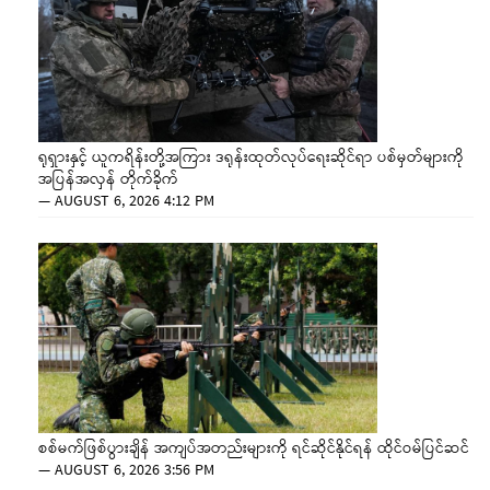
ရုရှားနှင့် ယူကရိန်းတို့အကြား ဒရုန်းထုတ်လုပ်ရေးဆိုင်ရာ ပစ်မှတ်များကို
အပြန်အလှန် တိုက်ခိုက်
—
AUGUST 6, 2026 4:12 PM
စစ်မက်ဖြစ်ပွားချိန် အကျပ်အတည်းများကို ရင်ဆိုင်နိုင်ရန် ထိုင်ဝမ်ပြင်ဆင်
—
AUGUST 6, 2026 3:56 PM