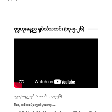
ဗုဒ္ဓဟူးနေ့ည ရုပ်သံသတင်း (၁၃-၅-၂၆)
ဗုဒ္ဓဟူးနေ့ည ရုပ်သံသတင်း (၁၃-၅-၂၆)
ဒီနေ့ အစီအစဉ်တွေထဲမှာတော့…..