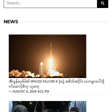
NEWS
အီလွန်မာ့စ်ခ်၏ SPACEX FALCON 9 ဒုံးပျံ အစိတ်အပိုင်း လကမ္ဘာပေါ်သို့
ဝင်ဆောင့်မိဟု ယူဆရ
—
AUGUST 6, 2026 4:21 PM