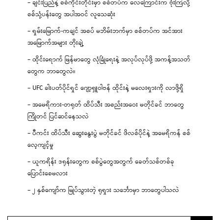
– ချင်းပြည်နဲ့ စစ်ကိုင်းတိုင်းမှာ စစ်တပ်က လေကြောင်းက ဗုံးကြဲလို့
စစ်သုံ့ပန်းတွေ အပါအဝင် လူသေဆုံး
– ရှမ်းမြောက်-ကချင် အစပ် မဘိမ်းဘက်မှာ စစ်တပ်က အင်အား
အမြောက်အများ တိုးချဲ့
– ထိုင်းရောက် မြန်မာတွေ လုံခြုံရေးနဲ့ အလုပ်လုပ်ဖို့ အကန့်အသတ်
တွေက ဘာတွေလဲ။
– UFC ခါးပတ်ပိုင်ရှင် ဂျော့ရှူဝါဗန် ထိုင်းနဲ့ မလေးရှားကို လာဖို့ရှိ
– အမေရိကား-တရုတ် ထိပ်သီး အစည်းအဝေး မတိုင်ခင် ဘာတွေ
ကြိုတင် ပြင်ဆင်နေသလဲ
– ပီကင်း ထိပ်သီး ဆွေးနွေးပွဲ မတိုင်ခင် ဖိလစ်ပိုင်နဲ့ အမေရိကန် စစ်
လေ့ကျင့်မှု
– ယူကရိန်း ဒရုန်းတွေက စစ်ပွဲတွေအတွက် ခေတ်သစ်တစ်ခု
ပြောင်းစေမလား
– ၂ နှစ်ကျော်က မြုပ်သွားတဲ့ ရုရှား သင်္ဘောမှာ ဘာတွေပါသလဲ