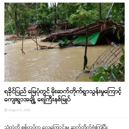
ရခိုင်ပြည် မြေပုံတွင် မိုးဆက်တိုက်ရွာသွန်းမှုကြောင့်
ကျေးရွာအချို့ ရေကြီးနစ်မြုပ်
August 6, 2026
သံတွဲကို စစ်တပ်က လေကြောင်းမှ ဆက်တိုက်ဗုံးကြဲပြီး