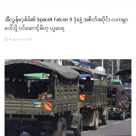
အီလွန်မာ့စ်ခ်၏ SpaceX Falcon 9 ဒုံးပျံ အစိတ်အပိုင်း လကမ္ဘာ
ပေါ်သို့ ဝင်ဆောင့်မိဟု ယူဆရ
August 6, 2026