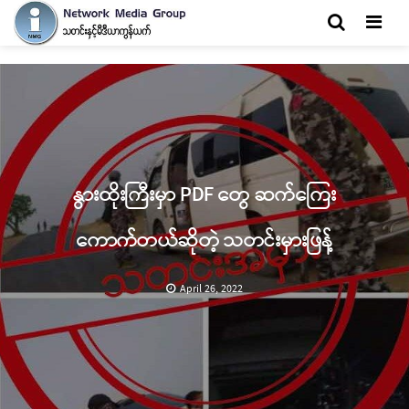
Men
နွားထိုးကြီးမှာ PDF တွေ ဆက်ကြေး
ကောက်တယ်ဆိုတဲ့ သတင်းမှားဖြန့်
April 26, 2022