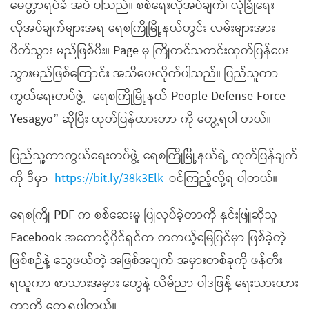
မေတ္တာရပ်ခံ အပ် ပါသည်။ စစ်ရေးလိုအပ်ချက်၊ လုံခြုံရေး
လိုအပ်ချက်များအရ ရေစကြိုမြို့နယ်တွင်း လမ်းများအား
ပိတ်သွား မည်ဖြစ်ပီး။ Page မှ ကြိုတင်သတင်းထုတ်ပြန်ပေး
သွားမည်ဖြစ်ကြောင်း အသိပေးလိုက်ပါသည်။ ပြည်သူကာ
ကွယ်ရေးတပ်ဖွဲ့ -ရေစကြိုမြို့နယ် People Defense Force
Yesagyo” ဆိုပြီး ထုတ်ပြန်ထားတာ ကို တွေ့ရပါ တယ်။
ပြည်သူ့ကာကွယ်ရေးတပ်ဖွဲ့ ရေစကြိုမြို့နယ်ရဲ့ ထုတ်ပြန်ချက်
ကို ဒီမှာ
https://bit.ly/38k3Elk
ဝင်ကြည့်လို့ရ ပါတယ်။
ရေစကြို PDF က စစ်ဆေးမှု ပြုလုပ်ခဲ့တာကို နှင်းဖြူဆိုသူ
Facebook အကောင့်ပိုင်ရှင်က တကယ့်မြေပြင်မှာ ဖြစ်ခဲ့တဲ့
ဖြစ်စဉ်နဲ့ သွေဖယ်တဲ့ အဖြစ်အပျက် အမှားတစ်ခုကို ဖန်တီး
ရယူကာ စာသားအမှား တွေနဲ့ လိမ်ညာ ဝါဒဖြန့် ရေးသားထား
တာကို တွေ့ရပါတယ်။