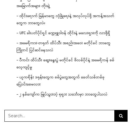
အမြောက်အများ တိုးချဲ့
– ထိုင်းရောက် မြန်မာတွေ လုံခြုံရေးနဲ့ အလုပ်လုပ်ဖို့ အကန့်အသတ်
တွေက ဘာတွေလဲ။
– UFC ခါးပတ်ပိုင်ရှင် ဂျော့ရှူဝါဗန် ထိုင်းနဲ့ မလေးရှားကို လာဖို့ရှိ
– အမေရိကား-တရုတ် ထိပ်သီး အစည်းအဝေး မတိုင်ခင် ဘာတွေ
ကြိုတင် ပြင်ဆင်နေသလဲ
– ပီကင်း ထိပ်သီး ဆွေးနွေးပွဲ မတိုင်ခင် ဖိလစ်ပိုင်နဲ့ အမေရိကန် စစ်
လေ့ကျင့်မှု
– ယူကရိန်း ဒရုန်းတွေက စစ်ပွဲတွေအတွက် ခေတ်သစ်တစ်ခု
ပြောင်းစေမလား
– ၂ နှစ်ကျော်က မြုပ်သွားတဲ့ ရုရှား သင်္ဘောမှာ ဘာတွေပါသလဲ