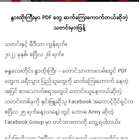
နွားထိုးကြီးမှာ PDF တွေ ဆက်ကြေးကောက်တယ်ဆိုတဲ့
သတင်းမှားဖြန့်
သတင်းနှင့် မီဒီယာ ကွန်ရက်။
၂၀၂၂ ခုနှစ်၊ ဧပြီလ ၂၆ ရက်။
မန္တလေးတိုင်း နွာထိုးကြီး – တောင်သာကားလမ်းတွင် PDF
တွေက ခရီးသွား ပြည်သူတွေကို ဆက်ကြေးကောက် နေတဲ့
အပြင် စားသောက်စရာတွေပါ တောင်းယူနေတယ်ဆိုတဲ့
သတင်းတစ်ခုကို နှင်းဖြူဆိုသူ Facebook အကောင့်ပိုင်ရှင်က
ဧပြီလ ၂၅ ရက်နေ့(ယနေ့) တွင် ဘောမ Army ဆိုတဲ့
Facebook Group မှာ တင်ထားတာကို တွေ့ရပါတယ်။
နှင်းဖြူဆိုသူက “ဧပြီလ ၂၄ ရက်နေ့တွင် မန္တလေးတိုင်း၊ နွား