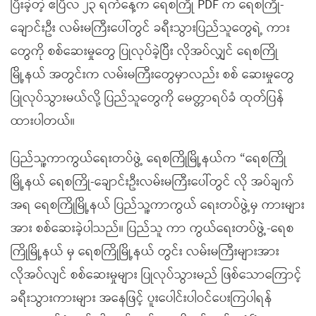
ပြီးခဲ့တဲ့ ဧပြီလ ၂၃ ရက်နေ့က ရေစကြို PDF က ရေစကြို-
ချောင်းဦး လမ်းမကြီးပေါ်တွင် ခရီးသွားပြည်သူတွေရဲ့ ကား
တွေကို စစ်ဆေးမှုတွေ ပြုလုပ်ခဲ့ပြီး လိုအပ်လျှင် ရေစကြို
မြို့နယ် အတွင်းက လမ်းမကြီးတွေမှာလည်း စစ် ဆေးမှုတွေ
ပြုလုပ်သွားမယ်လို့ ပြည်သူတွေကို မေတ္တာရပ်ခံ ထုတ်ပြန်
ထားပါတယ်။
ပြည်သူ့ကာကွယ်ရေးတပ်ဖွဲ့ ရေစကြိုမြို့နယ်က “ရေစကြို
မြို့နယ် ရေစကြို-ချောင်းဦးလမ်းမကြီးပေါ်တွင် လို အပ်ချက်
အရ ရေစကြိုမြို့နယ် ပြည်သူ့ကာကွယ် ရေးတပ်ဖွဲ့မှ ကားများ
အား စစ်ဆေးခဲ့ပါသည်။ ပြည်သူ ကာ ကွယ်ရေးတပ်ဖွဲ့-ရေစ
ကြိုမြို့နယ် မှ ရေစကြိုမြို့နယ် တွင်း လမ်းမကြီးများအား
လိုအပ်လျင် စစ်ဆေးမှုများ ပြုလုပ်သွားမည် ဖြစ်သောကြောင့်
ခရီးသွားကားများ အနေဖြင့် ပူးပေါင်းပါဝင်ပေးကြပါရန်