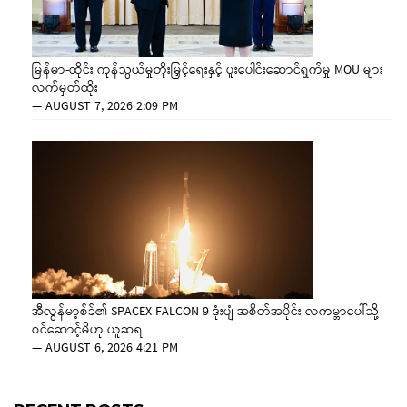
မြန်မာ-ထိုင်း ကုန်သွယ်မှုတိုးမြှင့်ရေးနှင့် ပူးပေါင်းဆောင်ရွက်မှု MOU များ
လက်မှတ်ထိုး
—
AUGUST 7, 2026 2:09 PM
အီလွန်မာ့စ်ခ်၏ SPACEX FALCON 9 ဒုံးပျံ အစိတ်အပိုင်း လကမ္ဘာပေါ်သို့
ဝင်ဆောင့်မိဟု ယူဆရ
—
AUGUST 6, 2026 4:21 PM