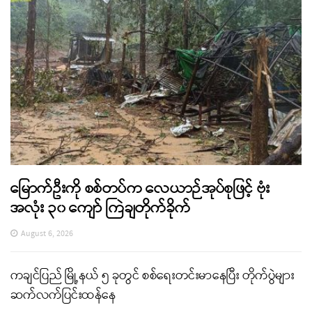
မြောက်ဦးကို စစ်တပ်က လေယာဉ်အုပ်စုဖြင့် ဗုံး
အလုံး ၃၀ ကျော် ကြဲချတိုက်ခိုက်
August 6, 2026
ကချင်ပြည် မြို့နယ် ၅ ခုတွင် စစ်ရေးတင်းမာနေပြီး တိုက်ပွဲများ
ဆက်လက်ပြင်းထန်နေ