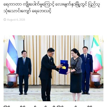
ရေကာတာ ကျိုးပေါက်မှုကြောင့် လေးမျက်နှာမြို့တွင် ပြည်သူ
သုံးသောင်းကျော် ရေဘေးသင့်
August 6, 2026