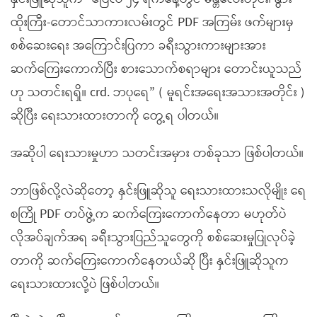
ထိုးကြီး-တောင်သာကားလမ်းတွင် PDF အကြမ်း ဖက်များမှ
စစ်ဆေးရေး အကြောင်းပြကာ ခရီးသွားကားများအား
ဆက်ကြေးကောက်ပြီး စားသောက်စရာများ တောင်းယူသည်
ဟု သတင်းရရှိ။ crd. ဘပုရေ” ( မူရင်းအရေးအသားအတိုင်း )
ဆိုပြီး ရေးသားထားတာကို တွေ့ရ ပါတယ်။
အဆိုပါ ရေးသားမှုဟာ သတင်းအမှား တစ်ခုသာ ဖြစ်ပါတယ်။
ဘာဖြစ်လို့လဲဆိုတော့ နှင်းဖြူဆိုသူ ရေးသားထားသလိုမျိုး ရေ
စကြို PDF တပ်ဖွဲ့က ဆက်ကြေးကောက်နေတာ မဟုတ်ပဲ
လိုအပ်ချက်အရ ခရီးသွားပြည်သူတွေကို စစ်ဆေးမှုပြုလုပ်ခဲ့
တာကို ဆက်ကြေးကောက်နေတယ်ဆို ပြီး နှင်းဖြူဆိုသူက
ရေးသားထားလို့ပဲ ဖြစ်ပါတယ်။