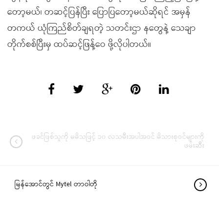
တော့မယ်၊ တဆင့်ပြန်ပြီး ပြောပြတော့မယ်ဆိုရင် အမှန်
တကယ် ယုံကြည်စိတ်ချရတဲ့ သတင်းဌာ နတွေနဲ့ သေချာ
တိုက်စစ်ပြီးမှ ထပ်ဆင့်ဖြန့်ဝေ ဖို့လိုပါတယ်။
ဖခင်ဖြစ်သူကို မမိသဖြင့် ၁၀ လသမီးအပါအဝင် မိသားစုဝင်များကို
ဖမ်းဆီး
မြန်အောင်တွင် Mytel တာဝါတို