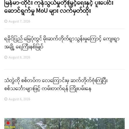
မြန်မာ-ထိုင်း ကုန်သွယ်မှုတိုးမြှင့်ရေးနှင့် ပူးပေါင်း
ဆောင်ရွက်မှု MoU များ လက်မှတ်ထိုး
August 7, 2026
ရခိုင်ပြည် မြေပုံတွင် မိုးဆက်တိုက်ရွာသွန်းမှုကြောင့် ကျေးရွာ
အချို့ ရေကြီးနစ်မြုပ်
August 6, 2026
သံတွဲကို စစ်တပ်က လေကြောင်းမှ ဆက်တိုက်ဗုံးကြဲပြီး
စစ်သင်္ဘောများဖြင့် ကမ်းတက်ရန် ကြိုးပမ်းနေ
August 6, 2026