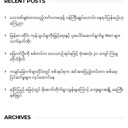
RECENT POSTS
သေဒဏ်ချခံထားသည့်ဘင်္ဂလားဒေ့ရှ် ဝန်ကြီးချုပ်ဟောင်း နေရပ်ပြန်မည်ဟု
ကြေညာ
မြန်မာ-ထိုင်း ကုန်သွယ်မှုတိုးမြှင့်ရေးနှင့် ပူးပေါင်းဆောင်ရွက်မှု MoU များ
လက်မှတ်ထိုး
မြောက်ဦးကို စစ်တပ်က လေယာဉ်အုပ်စုဖြင့် ဗုံးအလုံး ၃၀ ကျော် ကြဲချ
တိုက်ခိုက်
ကချင်မြောက်ဖျားပိုင်းတွင် စစ်အုပ်စုက အင်အားဖြည့်တင်းကာ စစ်ရေး
ပြင်ဆင်မှုများ လုပ်ဆောင်နေ
ရခိုင်ပြည် မြေပုံတွင် မိုးဆက်တိုက်ရွာသွန်းမှုကြောင့် ကျေးရွာအချို့ ရေကြီး
နစ်မြုပ်
ARCHIVES