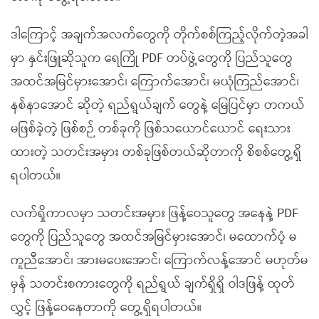
ဒါကြောင့် အချက်အလက်တွေကို တိုက်စစ်ကြည့်လိုက်တဲ့အခါ
မှာ နှင်းဖြူဆိုသူက ရေကြို PDF တပ်ဖွဲ့တွေကို ပြည်သူတွေ
အထင်အမြင်မှားအောင်၊ ကြောက်အောင်၊ မယုံကြည်အောင်၊
နစ်နာအောင် ဆိုတဲ့ ရည်ရွယ်ချက် တွေနဲ့ မြေပြင်မှာ တကယ်
မဖြစ်ခဲ့တဲ့ ဖြစ်စဉ် တစ်ခုကို ဖြစ်သယောင်ယောင် ရေးသား
ထားတဲ့ သတင်းအမှား တစ်ခုဖြစ်တယ်ဆိုတာကို စိစစ်တွေ့ရှိ
ရပါတယ်။
လက်ရှိကာလမှာ သတင်းအမှား ဖြန့်ဝေသူတွေ အနေနဲ့ PDF
တွေကို ပြည်သူတွေ အထင်အမြင်မှားအောင်၊ မထောက်ပံ့ မ
ကူညီအောင်၊ အားမပေးအောင်၊ ကြောက်လန့်အောင် မဟုတ်မ
မှန် သတင်းစကားတွေကို ရည်ရွယ် ချက်ရှိရှိ ဝါဒဖြန့် ထုတ်
လွှင့် ဖြန့်ဝေနေတာကို တွေ့ရှိရပါတယ်။