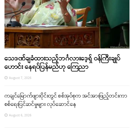
သေဒဏ်ချခံထားသည့်ဘင်္ဂလားဒေ့ရှ် ဝန်ကြီးချုပ်
ဟောင်း နေရပ်ပြန်မည်ဟု ကြေညာ
August 7, 2026
ကချင်မြောက်ဖျားပိုင်းတွင် စစ်အုပ်စုက အင်အားဖြည့်တင်းကာ
စစ်ရေးပြင်ဆင်မှုများ လုပ်ဆောင်နေ
August 6, 2026