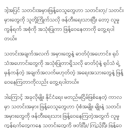
ဒါ့အပြင် သတင်းအမှားဖြန့်ဝေသူတွေဟာ သတင်းတု/ သတင်း
မှားတွေကို သူတို့ကြိုက်သလို ဖန်တီးရေးသားပြီး တော့ လူမှု
ကွန်ရက် အစုံကို‌ အသုံးပြုကာ ဖြန့်ဝေနေတာကို တွေ့ရပါ
တယ်။
သတင်းအချက်အလက် အမှားတွေနဲ့ ဓာတ်ပုံအဟောင်း၊ ရုပ်
သံအဟောင်းတွေကို အသုံးပြုတာရှိသလို ဓာတ်ပုံနဲ့ ရုပ်သံ ရဲ့
မှန်ကန်တဲ့ အချက်အလက်မဟုတ်တဲ့ အရေးအသားတွေနဲ့ ဖြန့်
ဝေနေကြတာကိုလည်း တွေ့ရပါတယ်။
ဒါကြောင့် အခုလိုမျိုး နိုင်ငံရေး မတည်မငြိမ်ဖြစ်နေတဲ့ ကာလ
မှာ သတင်းအမှား ဖြန့်ဝေသူတွေဟာ ပုံစံအမျိုး မျိုးနဲ့ သတင်း
အမှားတွေကို ဖန်တီးရေးသား ဖြန့်ဝေနေကြတဲ့အတွက် လူမှု
ကွန်ရက်တွေကနေ သတင်းတွေကို ဖတ်ပြီး/ ကြည့်ပြီး ဖြန့်ဝေ