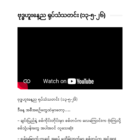
ဗုဒ္ဓဟူးနေ့ည ရုပ်သံသတင်း (၁၃-၅-၂၆)
ဗုဒ္ဓဟူးနေ့ည ရုပ်သံသတင်း (၁၃-၅-၂၆)
ဒီနေ့ အစီအစဉ်တွေထဲမှာတော့…..
– ချင်းပြည်နဲ့ စစ်ကိုင်းတိုင်းမှာ စစ်တပ်က လေကြောင်းက ဗုံးကြဲလို့
စစ်သုံ့ပန်းတွေ အပါအဝင် လူသေဆုံး
– ရှမ်းမြောက်-ကချင် အစပ် မဘိမ်းဘက်မှာ စစ်တပ်က အင်အား