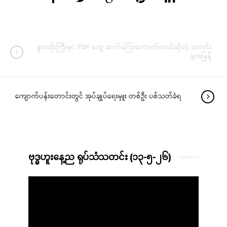
နွားထိုးကြီးမှာ PDF တွေ ဆက်ကြေးကောက်တယ်ဆိုတဲ့ သတင်း
မှားဖြန့်
ကျောက်ပန်းတောင်းတွင် အုပ်ချုပ်ရေးမှူး တစ်ဦး ပစ်သတ်ခံရ
ဗုဒ္ဓဟူးနေ့ည ရုပ်သံသတင်း (၁၃-၅-၂၆)