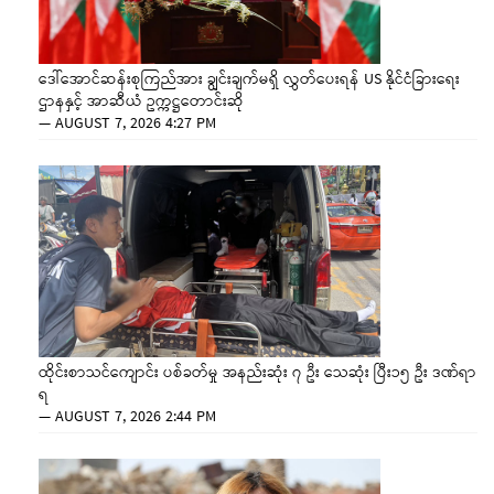
ဒေါ်အောင်ဆန်းစုကြည်အား ချွင်းချက်မရှိ လွှတ်ပေးရန် US နိုင်ငံခြားရေး
ဌာနနှင့် အာဆီယံ ဥက္ကဋ္ဌတောင်းဆို
—
AUGUST 7, 2026 4:27 PM
ထိုင်းစာသင်ကျောင်း ပစ်ခတ်မှု အနည်းဆုံး ၇ ဦး သေဆုံး ပြီး၁၅ ဦး ဒဏ်ရာ
ရ
—
AUGUST 7, 2026 2:44 PM