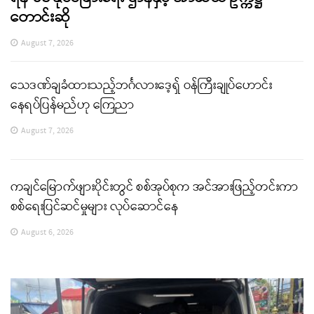
တောင်းဆို
August 7, 2026
သေဒဏ်ချခံထားသည့်ဘင်္ဂလားဒေ့ရှ် ဝန်ကြီးချုပ်ဟောင်း
နေရပ်ပြန်မည်ဟု ကြေညာ
August 7, 2026
ကချင်မြောက်ဖျားပိုင်းတွင် စစ်အုပ်စုက အင်အားဖြည့်တင်းကာ
စစ်ရေးပြင်ဆင်မှုများ လုပ်ဆောင်နေ
August 6, 2026