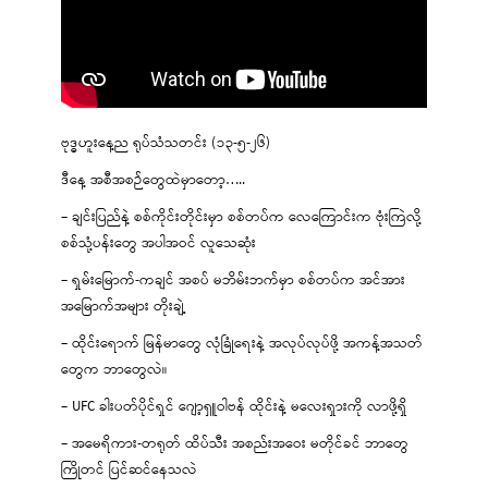
ဗုဒ္ဓဟူးနေ့ည ရုပ်သံသတင်း (၁၃-၅-၂၆)
ဒီနေ့ အစီအစဉ်တွေထဲမှာတော့…..
– ချင်းပြည်နဲ့ စစ်ကိုင်းတိုင်းမှာ စစ်တပ်က လေကြောင်းက ဗုံးကြဲလို့
စစ်သုံ့ပန်းတွေ အပါအဝင် လူသေဆုံး
– ရှမ်းမြောက်-ကချင် အစပ် မဘိမ်းဘက်မှာ စစ်တပ်က အင်အား
အမြောက်အများ တိုးချဲ့
– ထိုင်းရောက် မြန်မာတွေ လုံခြုံရေးနဲ့ အလုပ်လုပ်ဖို့ အကန့်အသတ်
တွေက ဘာတွေလဲ။
– UFC ခါးပတ်ပိုင်ရှင် ဂျော့ရှူဝါဗန် ထိုင်းနဲ့ မလေးရှားကို လာဖို့ရှိ
– အမေရိကား-တရုတ် ထိပ်သီး အစည်းအဝေး မတိုင်ခင် ဘာတွေ
ကြိုတင် ပြင်ဆင်နေသလဲ