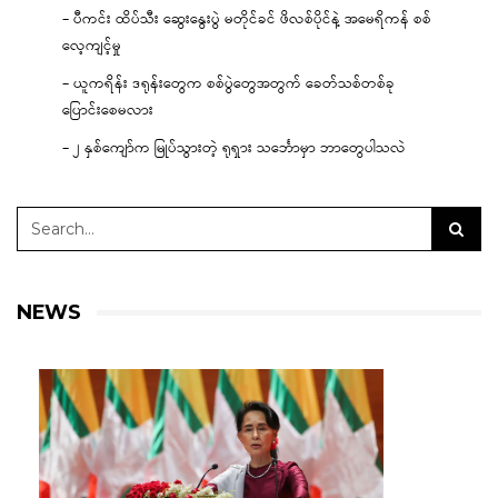
– ပီကင်း ထိပ်သီး ဆွေးနွေးပွဲ မတိုင်ခင် ဖိလစ်ပိုင်နဲ့ အမေရိကန် စစ်
လေ့ကျင့်မှု
– ယူကရိန်း ဒရုန်းတွေက စစ်ပွဲတွေအတွက် ခေတ်သစ်တစ်ခု
ပြောင်းစေမလား
– ၂ နှစ်ကျော်က မြုပ်သွားတဲ့ ရုရှား သင်္ဘောမှာ ဘာတွေပါသလဲ
NEWS