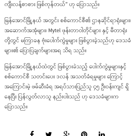
ကျီးလန့်စာစား ဖြစ်ကုန်တယ်” ဟု ပြောသည်။
မြန်အောင်မြို့နယ် အတွင်း စစ်ကောင်စီ၏ ဌာနဆိုင်ရာရုံးများ၊
အဆောက်အအုံများ၊ Mytel ဖုန်းတာဝါတိုင်များ နှင့် မီတာရုံး
တို့တွင် မကြာခန ဗုံးပေါက်ကွဲမှုများ ဖြစ်ပွားခဲ့သည်ဟု ဒေသခံ
များ၏ ပြောပြချက်များအရ သိရ သည်။
မြန်အောင်မြို့နယ်ထဲတွင် ဖြစ်ပွားခဲသည့် ပေါက်ကွဲမှုများနှင့်
စစ်ကောင်စီ သတင်းပေး ဒလန် အသတ်ခံရမှုများ ကြောင့်
အကြောင်းမဲ့ ဖမ်ဆီးခံရ အရပ်သားပြည်သူ ၄၅ ဦးဝန်းကျင် ရှိ
နေပြီး ပြန်လွတ်လာသူ နည်းပါးသည် ဟု ဒေသခံများက
ပြောသည်။