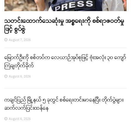
သတင်းထောက်သေဆုံးမှု အစ္စရေးကို စစ်ရာဇဝတ်မှု
ဖြင့် စွပ်စွဲ
August 7, 2026
မြောက်ဦးကို စစ်တပ်က လေယာဉ်အုပ်စုဖြင့် ဗုံးအလုံး ၃၀ ကျော်
ကြဲချတိုက်ခိုက်
August 6, 2026
ကချင်ပြည် မြို့နယ် ၅ ခုတွင် စစ်ရေးတင်းမာနေပြီး တိုက်ပွဲများ
ဆက်လက်ပြင်းထန်နေ
August 6, 2026