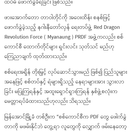
ထပ်မံ ဖောက်ခွဲခံရခြင်း ဖြစ်သည်။
ဖားအောက်တော တာဝါတိုင်ကို အဝေးထိန်း စနစ်ဖြင့်
ဖောက်ခွဲခဲ့သည့် နဂါးနီတော်လှန် ရေးတပ်ဖွဲ့ Red Dragon
Revolution Force ( Myanaung ) PRDF အဖွဲ့ကလည်း စစ်
ကောင်စီ ထောက်တိုင်များ ရှင်းလင်း သုတ်သင် မည်ဟု
ကြေညာချက် ထုတ်ထားသည်။
စစ်ရေးအရှိန် တိုးမြှင့် လုပ်ဆောင်သွားမည် ဖြစ်၍ ပြည်သူများ
အနေဖြင့် စစ်တပ်နှင့် ရဲများရှိသည့် နေရာများအား သွားလာ
ခြင်း မပြုကြရန်နှင့် အထူးရှောင်ရှားကြရန် နှစ်ဖွဲ့စလုံးက
မေတ္တာရပ်ခံထားသည်ဟုလည်း သိရသည်။
မြန်အောင်မြို့ခံ တစ်ဦးက “စစ်ကောင်စီက PDF တွေ ဖေါက်ခွဲ
တာကို မဖမ်းနိုင်ဘဲ တွေ့ရာ လူတွေကို လျှောက် ဖမ်းနေတော့