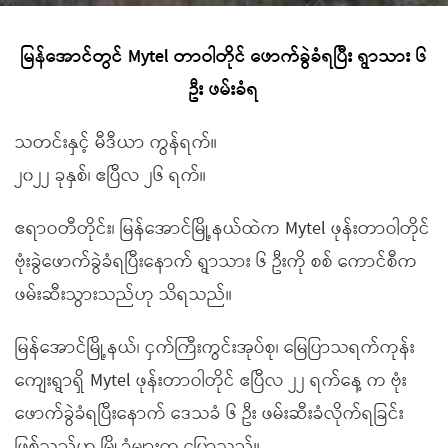
မြန်အောင်တွင် Mytel တာဝါတိုင် ဖောက်ခွဲခံရပြီး ရွာသား ၆
ဦး ဖမ်းခံရ
သတင်းနှင့် မီဒီယာ ကွန်ရက်။
၂၀၂၂ ခုနှစ်၊ ဧပြီလ ၂၆ ရက်။
ဧရာဝတီတိုင်း၊ မြန်အောင်မြို့နယ်ထဲက Mytel ဖုန်းတာဝါတိုင်
ဗုံးခွဲဖောက်ခွဲခံရပြီးနောက် ရွာသား ၆ ဦးကို စစ် ကောင်စီက
ဖမ်းဆီးသွားသည်ဟု သိရသည်။
မြန်အောင်မြို့နယ်၊ ငှက်ကြီးကွင်းအုပ်စု၊ မြေပြာသရက်ကုန်း
ကျေးရွာရှိ Mytel ဖုန်းတာဝါတိုင် ဧပြီလ ၂၂ ရက်နေ့ က ဗုံး
ဖောက်ခွဲခံရပြီးနောက် ဒေသခံ ၆ ဦး ဖမ်းဆီးခံလိုက်ရခြင်း
ဖြစ်သည်ဟု မြို့ခံများက ပြောသည်။