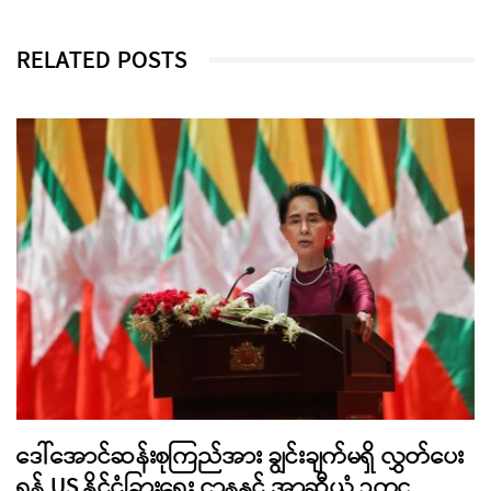
RELATED POSTS
ဒေါ်အောင်ဆန်းစုကြည်အား ချွင်းချက်မရှိ လွှတ်ပေး
ရန် US နိုင်ငံခြားရေး ဌာနနှင့် အာဆီယံ ဥက္ကဋ္ဌ