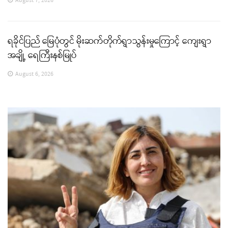
August 7, 2026
ရခိုင်ပြည် မြေပုံတွင် မိုးဆက်တိုက်ရွာသွန်းမှုကြောင့် ကျေးရွာ
အချို့ ရေကြီးနစ်မြုပ်
August 6, 2026