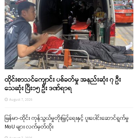
ထိုင်းစာသင်ကျောင်း ပစ်ခတ်မှု အနည်းဆုံး ၇ ဦး
သေဆုံး ပြီး၁၅ ဦး ဒဏ်ရာရ
August 7, 2026
မြန်မာ-ထိုင်း ကုန်သွယ်မှုတိုးမြှင့်ရေးနှင့် ပူးပေါင်းဆောင်ရွက်မှု
MoU များ လက်မှတ်ထိုး