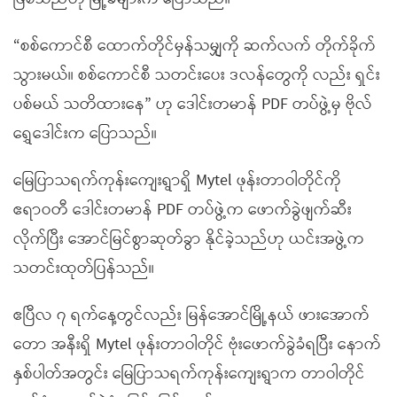
“စစ်ကောင်စီ ထောက်တိုင်မှန်သမျှကို ဆက်လက် တိုက်ခိုက်
သွားမယ်။ စစ်ကောင်စီ သတင်းပေး ဒလန်တွေကို လည်း ရှင်း
ပစ်မယ် သတိထားနေ” ဟု ဒေါင်းတမာန် PDF တပ်ဖွဲ့မှ ဗိုလ်
ရွှေဒေါင်းက ပြောသည်။
မြေပြာသရက်ကုန်းကျေးရွာရှိ Mytel ဖုန်းတာဝါတိုင်ကို
ဧရာဝတီ ဒေါင်းတမာန် PDF တပ်ဖွဲ့က ဖောက်ခွဲဖျက်ဆီး
လိုက်ပြီး အောင်မြင်စွာဆုတ်ခွာ နိုင်ခဲ့သည်ဟု ယင်းအဖွဲ့က
သတင်းထုတ်ပြန်သည်။
ဧပြီလ ၇ ရက်နေ့တွင်လည်း မြန်အောင်မြို့နယ် ဖားအောက်
တော အနီးရှိ Mytel ဖုန်းတာဝါတိုင် ဗုံးဖောက်ခွဲခံရပြီး နောက်
နှစ်ပါတ်အတွင်း မြေပြာသရက်ကုန်းကျေးရွာက တာဝါတိုင်