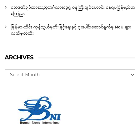
သေဒဏ်ချခံထားသည့်ဘင်္ဂလားဒေ့ရှ် ဝန်ကြီးချုပ်ဟောင်း နေရပ်ပြန်မည်ဟု
ကြေညာ
မြန်မာ-ထိုင်း ကုန်သွယ်မှုတိုးမြှင့်ရေးနှင့် ပူးပေါင်းဆောင်ရွက်မှု MoU များ
လက်မှတ်ထိုး
ARCHIVES