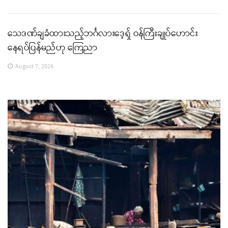
သေဒဏ်ချခံထားသည့်ဘင်္ဂလားဒေ့ရှ် ဝန်ကြီးချုပ်ဟောင်း
နေရပ်ပြန်မည်ဟု ကြေညာ
August 7, 2026