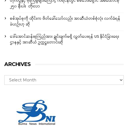
တိုက်ပွဲနှင့် ဗုံးကြဲမှုများကြောင့် ကရင်နီတွင် စစ်ဘေးရှောင် အိမ်ထောင်စု
၂၅၀ နီးပါး တိုးလာ
စစ်အုပ်စုကို ထိုင်းက ဖိတ်ခေါ်သော်လည်း အာဆီယံတစ်စုံလုံး လက်ခံရန်
ခဲယဉ်းဟု ဆို
ဒေါ်အောင်ဆန်းစုကြည်အား ချွင်းချက်မရှိ လွှတ်ပေးရန် US နိုင်ငံခြားရေး
ဌာနနှင့် အာဆီယံ ဥက္ကဋ္ဌတောင်းဆို
ARCHIVES