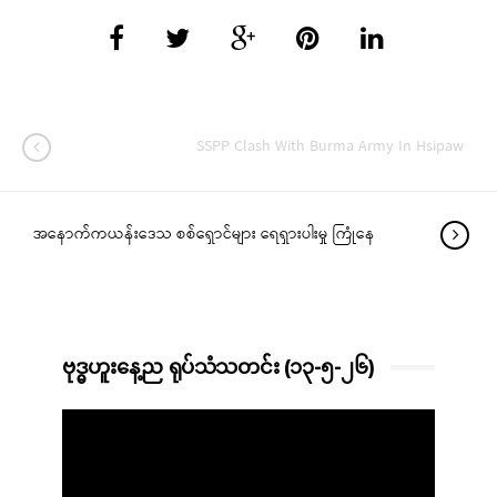
SSPP Clash With Burma Army In Hsipaw
အနောက်ကယန်းဒေသ စစ်ရှောင်များ ရေရှားပါးမှု ကြုံနေ
ဗုဒ္ဓဟူးနေ့ည ရုပ်သံသတင်း (၁၃-၅-၂၆)