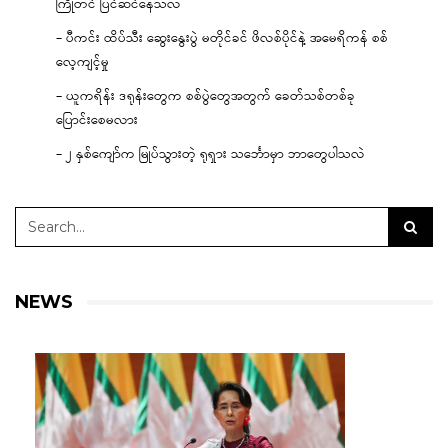
ကြိုတင် ပြင်ဆင်နေသလဲ
– ပီကင်း ထိပ်သီး ဆွေးနွေးပွဲ မတိုင်ခင် ဖိလစ်ပိုင်နဲ့ အမေရိကန် စစ်
လေ့ကျင့်မှု
– ယူကရိန်း ဒရုန်းတွေက စစ်ပွဲတွေအတွက် ခေတ်သစ်တစ်ခု
ပြောင်းစေမလား
– ၂ နှစ်ကျော်က မြုပ်သွားတဲ့ ရုရှား သင်္ဘောမှာ ဘာတွေပါသလဲ
NEWS