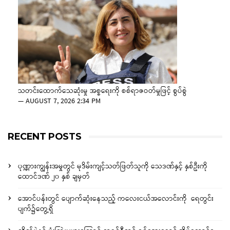
သတင်းထောက်သေဆုံးမှု အစ္စရေးကို စစ်ရာဇဝတ်မှုဖြင့် စွပ်စွဲ
—
AUGUST 7, 2026 2:34 PM
RECENT POSTS
ပုဏ္ဏားကျွန်းအမှုတွင် မုဒိမ်းကျင့်သတ်ဖြတ်သူကို သေဒဏ်နှင့် နှစ်ဦးကို
ထောင်ဒဏ် ၂၀ နှစ် ချမှတ်
အောင်ပန်းတွင် ပျောက်ဆုံးနေသည့် ကလေးငယ်အလောင်းကို ရေတွင်း
ပျက်၌တွေ့ရှိ