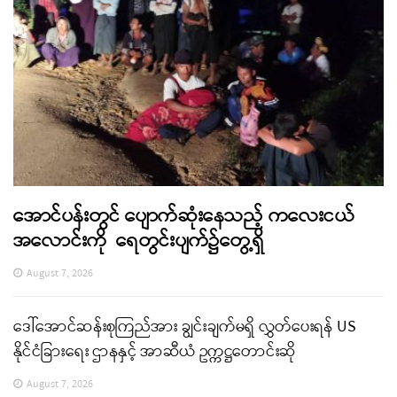
အောင်ပန်းတွင် ပျောက်ဆုံးနေသည့် ကလေးငယ်
အလောင်းကို ရေတွင်းပျက်၌တွေ့ရှိ
August 7, 2026
ဒေါ်အောင်ဆန်းစုကြည်အား ချွင်းချက်မရှိ လွှတ်ပေးရန် US
နိုင်ငံခြားရေး ဌာနနှင့် အာဆီယံ ဥက္ကဋ္ဌတောင်းဆို
August 7, 2026