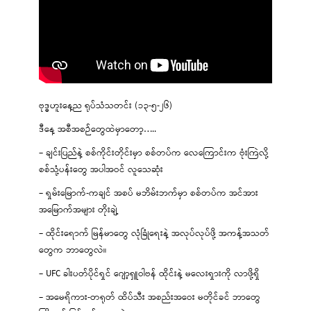
ဗုဒ္ဓဟူးနေ့ည ရုပ်သံသတင်း (၁၃-၅-၂၆)
ဒီနေ့ အစီအစဉ်တွေထဲမှာတော့…..
– ချင်းပြည်နဲ့ စစ်ကိုင်းတိုင်းမှာ စစ်တပ်က လေကြောင်းက ဗုံးကြဲလို့
စစ်သုံ့ပန်းတွေ အပါအဝင် လူသေဆုံး
– ရှမ်းမြောက်-ကချင် အစပ် မဘိမ်းဘက်မှာ စစ်တပ်က အင်အား
အမြောက်အများ တိုးချဲ့
– ထိုင်းရောက် မြန်မာတွေ လုံခြုံရေးနဲ့ အလုပ်လုပ်ဖို့ အကန့်အသတ်
တွေက ဘာတွေလဲ။
– UFC ခါးပတ်ပိုင်ရှင် ဂျော့ရှူဝါဗန် ထိုင်းနဲ့ မလေးရှားကို လာဖို့ရှိ
– အမေရိကား-တရုတ် ထိပ်သီး အစည်းအဝေး မတိုင်ခင် ဘာတွေ