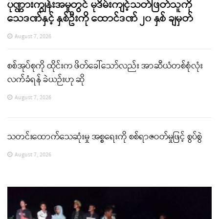
ပုဏ္ဏားကျွန်းအမှုတွင် မုဒိမ်းကျင့်သတ်ဖြတ်သူကို
သေဒဏ်နှင့် နှစ်ဦးကို ထောင်ဒဏ် ၂၀ နှစ် ချမှတ်
August 7, 2026
စစ်အုပ်စုကို ထိုင်းက ဖိတ်ခေါ်သော်လည်း အာဆီယံတစ်စုံလုံး
လက်ခံရန် ခဲယဉ်းဟု ဆို
August 7, 2026
သတင်းထောက်သေဆုံးမှု အစ္စရေးကို စစ်ရာဇဝတ်မှုဖြင့် စွပ်စွဲ
August 7, 2026