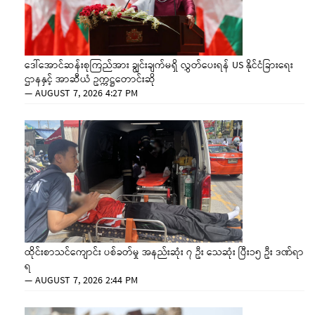
ဒေါ်အောင်ဆန်းစုကြည်အား ချွင်းချက်မရှိ လွှတ်ပေးရန် US နိုင်ငံခြားရေး
ဌာနနှင့် အာဆီယံ ဥက္ကဋ္ဌတောင်းဆို
—
AUGUST 7, 2026 4:27 PM
ထိုင်းစာသင်ကျောင်း ပစ်ခတ်မှု အနည်းဆုံး ၇ ဦး သေဆုံး ပြီး၁၅ ဦး ဒဏ်ရာ
ရ
—
AUGUST 7, 2026 2:44 PM