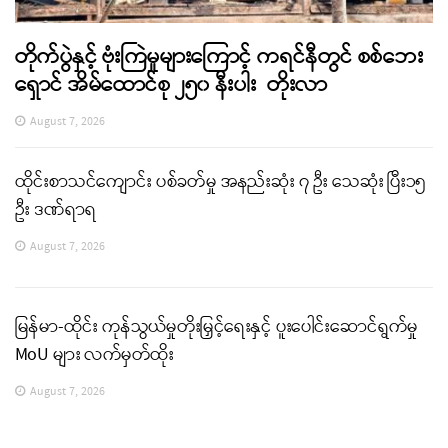
တိုက်ပွဲနှင့် ဗုံးကြဲမှုများကြောင့် ကရင်နီတွင် စစ်ဘေး
ရှောင် အိမ်ထောင်စု ၂၅၀ နီးပါး တိုးလာ
August 7, 2026
ထိုင်းစာသင်ကျောင်း ပစ်ခတ်မှု အနည်းဆုံး ၇ ဦး သေဆုံး ပြီး၁၅
ဦး ဒဏ်ရာရ
August 7, 2026
မြန်မာ-ထိုင်း ကုန်သွယ်မှုတိုးမြှင့်ရေးနှင့် ပူးပေါင်းဆောင်ရွက်မှု
MoU များ လက်မှတ်ထိုး
August 7, 2026