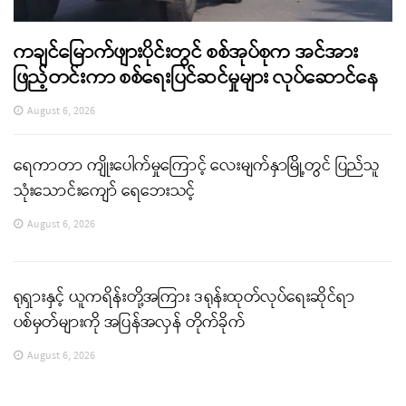
ကချင်မြောက်ဖျားပိုင်းတွင် စစ်အုပ်စုက အင်အား
ဖြည့်တင်းကာ စစ်ရေးပြင်ဆင်မှုများ လုပ်ဆောင်နေ
August 6, 2026
ရေကာတာ ကျိုးပေါက်မှုကြောင့် လေးမျက်နှာမြို့တွင် ပြည်သူ
သုံးသောင်းကျော် ရေဘေးသင့်
August 6, 2026
ရုရှားနှင့် ယူကရိန်းတို့အကြား ဒရုန်းထုတ်လုပ်ရေးဆိုင်ရာ
ပစ်မှတ်များကို အပြန်အလှန် တိုက်ခိုက်
August 6, 2026