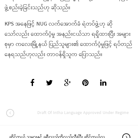
ဖွဲ့စည်းခဲ့ခြင်းသည်ဟု ဆိုသည်။
KPS အနေဖြင့် NUG လက်အောက်ခံ ရဲတပ်ဖွဲ့ဟု ဆို
သော်လည်း ထောက်ပံ့မှု အနည်းငယ်သာ ရရှိထားပြီး အများ
စုမှာ ကလေးမြို့နယ် ပြည်သူများ၏ ထောက်ပံ့မှုဖြင့် ရပ်တည်
နေရသည်ဟုလည်း တာဝန်ရှိသူက ပြောသည်။
Draft Of Intha Language Approved Under Regime
ဆိုင်ကယ် သမားနှင့် ခရီးသည်ကိုလည်လှီးပြီး ဆိုင်ကယ်လု