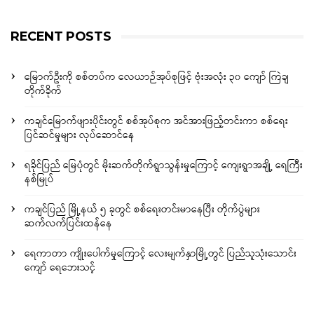
RECENT POSTS
မြောက်ဦးကို စစ်တပ်က လေယာဉ်အုပ်စုဖြင့် ဗုံးအလုံး ၃၀ ကျော် ကြဲချ
တိုက်ခိုက်
ကချင်မြောက်ဖျားပိုင်းတွင် စစ်အုပ်စုက အင်အားဖြည့်တင်းကာ စစ်ရေး
ပြင်ဆင်မှုများ လုပ်ဆောင်နေ
ရခိုင်ပြည် မြေပုံတွင် မိုးဆက်တိုက်ရွာသွန်းမှုကြောင့် ကျေးရွာအချို့ ရေကြီး
နစ်မြုပ်
ကချင်ပြည် မြို့နယ် ၅ ခုတွင် စစ်ရေးတင်းမာနေပြီး တိုက်ပွဲများ
ဆက်လက်ပြင်းထန်နေ
ရေကာတာ ကျိုးပေါက်မှုကြောင့် လေးမျက်နှာမြို့တွင် ပြည်သူသုံးသောင်း
ကျော် ရေဘေးသင့်