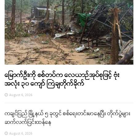
မြောက်ဦးကို စစ်တပ်က လေယာဉ်အုပ်စုဖြင့် ဗုံး
အလုံး ၃၀ ကျော် ကြဲချတိုက်ခိုက်
August 6, 2026
ကချင်ပြည် မြို့နယ် ၅ ခုတွင် စစ်ရေးတင်းမာနေပြီး တိုက်ပွဲများ
ဆက်လက်ပြင်းထန်နေ
August 6, 2026