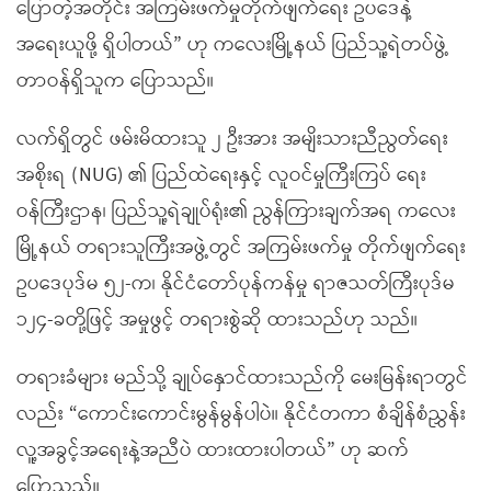
ပြောတဲ့အတိုင်း အကြမ်းဖက်မှုတိုက်ဖျက်ရေး ဥပဒေနဲ့
အရေးယူဖို့ ရှိပါတယ်” ဟု ကလေးမြို့နယ် ပြည်သူ့ရဲတပ်ဖွဲ့
တာဝန်ရှိသူက ပြောသည်။
လက်ရှိတွင် ဖမ်းမိထားသူ ၂ ဦးအား အမျိးသားညီညွတ်ရေး
အစိုးရ (NUG) ၏ ပြည်ထဲရေးနှင့် လူဝင်မှုကြီးကြပ် ရေး
ဝန်ကြီးဌာန၊ ပြည်သူ့ရဲချုပ်ရုံး၏ ညွန်ကြားချက်အရ ကလေး
မြို့နယ် တရားသူကြီးအဖွဲ့တွင် အကြမ်းဖက်မှု တိုက်ဖျက်ရေး
ဥပဒေပုဒ်မ ၅၂-က၊ နိုင်ငံတော်ပုန်ကန်မှု ရာဇသတ်ကြီးပုဒ်မ
၁၂၄-ခတို့ဖြင့် အမှုဖွင့် တရားစွဲဆို ထားသည်ဟု သည်။
တရားခံများ မည်သို့ ချုပ်နှောင်ထားသည်ကို မေးမြန်းရာတွင်
လည်း “ကောင်းကောင်းမွန်မွန်ပါပဲ။ နိုင်ငံတကာ စံချိန်စံညွှန်း
လူ့အခွင့်အရေးနဲ့အညီပဲ ထားထားပါတယ်” ဟု ဆက်
ပြောသည်။