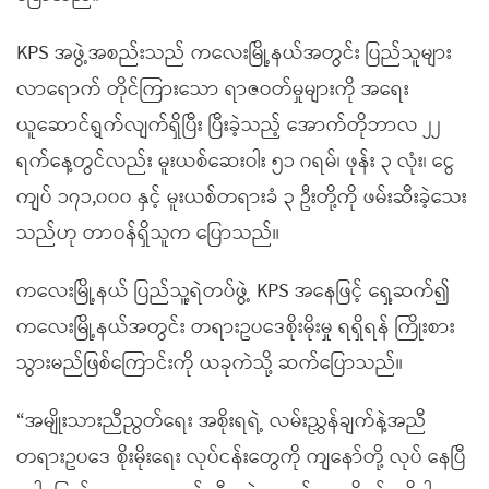
KPS အဖွဲ့အစည်းသည် ကလေးမြို့နယ်အတွင်း ပြည်သူများ
လာရောက် တိုင်ကြားသော ရာဇဝတ်မှုများကို အရေး
ယူဆောင်ရွက်လျက်ရှိပြီး ပြီးခဲ့သည့် အောက်တိုဘာလ ၂၂
ရက်နေ့တွင်လည်း မူးယစ်ဆေးဝါး ၅၁ ဂရမ်၊ ဖုန်း ၃ လုံး၊ ‌ငွေ
ကျပ် ၁၇၁,၀၀၀ နှင့် မူးယစ်တရားခံ ၃ ဦးတို့ကို ဖမ်းဆီးခဲ့သေး
သည်ဟု တာဝန်ရှိသူက ပြောသည်။
ကလေးမြို့နယ် ပြည်သူ့ရဲတပ်ဖွဲ့ KPS အနေဖြင့် ရှေ့ဆက်၍
ကလေးမြို့နယ်အတွင်း တရားဥပဒေစိုးမိုးမှု ရရှိရန် ကြိုးစား
သွားမည်ဖြစ်ကြောင်းကို ယခုကဲသို့ ဆက်ပြောသည်။
“အမျိုးသားညီညွတ်ရေး အစိုးရရဲ့ လမ်းညွှန်ချက်နဲ့အညီ
တရားဥပဒေ စိုးမိုးရေး လုပ်ငန်းတွေကို ကျနော်တို့ လုပ် နေပြီ