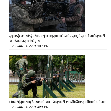
ရုရှားနှင့် ယူကရိန်းတို့အကြား ဒရုန်းထုတ်လုပ်ရေးဆိုင်ရာ ပစ်မှတ်များကို
အပြန်အလှန် တိုက်ခိုက်
—
AUGUST 6, 2026 4:12 PM
စစ်မက်ဖြစ်ပွားချိန် အကျပ်အတည်းများကို ရင်ဆိုင်နိုင်ရန် ထိုင်ဝမ်ပြင်ဆင်
—
AUGUST 6, 2026 3:56 PM