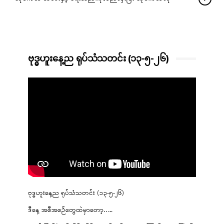
ဗုဒ္ဓဟူးနေ့ည ရုပ်သံသတင်း (၁၃-၅-၂၆)
ဗုဒ္ဓဟူးနေ့ည ရုပ်သံသတင်း (၁၃-၅-၂၆)
ဒီနေ့ အစီအစဉ်တွေထဲမှာတော့…..