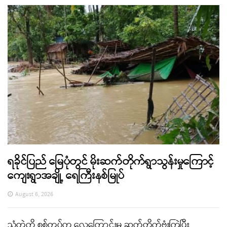
ရခိုင်ပြည် မြေပုံတွင် မိုးဆက်တိုက်ရွာသွန်းမှုကြောင့်
ကျေးရွာအချို့ ရေကြီးနစ်မြုပ်
August 6, 2026
သံတွဲကို စစ်တပ်က လေကြောင်းမှ ဆက်တိုက်ဗုံးကြဲပြီး