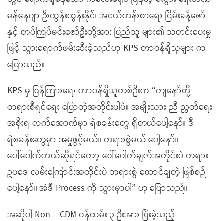
မန်နေဂျာ ဦးထွန်းထွန်းနိုင်၊ အငယ်တန်းစာရေး ငြိမ်းခန့်ဇော်
နှင့် တပ်ကြပ်မင်းဇော်ဦးတို့အား ပြည်သူ များ၏ သတင်းပေးမှု
ဖြင့် သွားရောက်ဖမ်းဆီးခဲ့သည်ဟု KPS တာဝန်ရှိသူများ က
ပြောသည်။
KPS မှ ပြန်ကြားရေး တာဝန်ရှိသူတစ်ဦးက “ကျနော်တို့
တရားစီရင်ရေး ပြောတဲ့အတိုင်းပါပဲ။ အမျိုးသား ညီ ညွတ်ရေး
အစိုးရ လက်အောက်မှာ ရဲစခန်းတွေ ရှိတယ်ပေါ့နော်။ ဒီ
ရဲစခန်းတွေမှာ အမှုဖွင့်မယ်။ တရားစွဲမယ် ပေါ့နော်။
ပေါ်ပေါက်တယ်ဆိုရင်တော့ ပေါ်ပေါက်ချက်အတိုင်းပဲ တရား
ဥပဒေ လမ်းကြောင်းအတိုင်းပဲ တရားစွဲ ထောင်ချတဲ့ ဖြစ်စဉ်
ပေါ့နော်။ အဲဒီ Process ကို သွားမှာပါ” ဟု ပြောသည်။
အဆိုပါ Non – CDM ဝန်ထမ်း ၃ ဦးအား ပြီးခဲ့သည့်