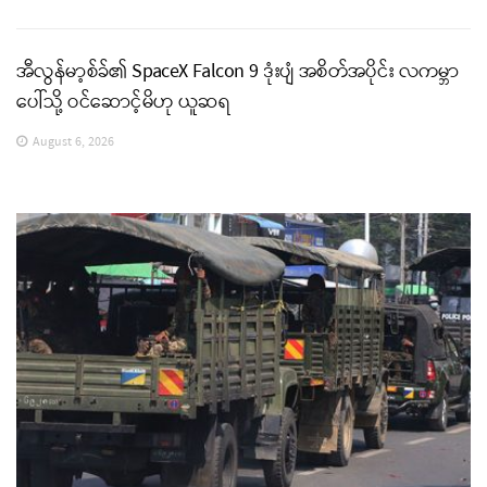
အီလွန်မာ့စ်ခ်၏ SpaceX Falcon 9 ဒုံးပျံ အစိတ်အပိုင်း လကမ္ဘာ
ပေါ်သို့ ဝင်ဆောင့်မိဟု ယူဆရ
August 6, 2026