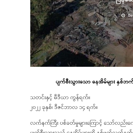
De
ပျက်စီးသွားသော နေအိမ်များ နှစ်ဘက
သတင်းနှင့် မီဒီယာ ကွန်ရက်။
၂၀၂၂ ခုနှစ်၊ ဒီဇင်ဘာလ ၁၄ ရက်။
လက်နက်ကြီး ပစ်ခတ်မှုများကြောင့် သော်လည်းကော