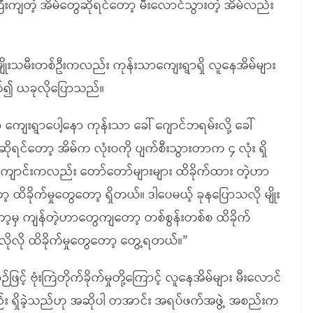
ီးကျတဲ့ အိမ်တွေဆိုရင်တော့ မီးလောင်သွားတဲ့ အိမ်လည်း
ုးသမီးတစ်ဦးကလည်း ကုန်းသာကျေးရွာရှိ လူနေအိမ်များ
သက်၍ ယခုလိုပြောသည်။
ာ ကျေးရွာပေါ့နော ကုန်းသာ ခေါ် ဂျောင်ဘရမ်းလို့ ခေါ်
ရင်တော့ အိမ်က လုံးဝကို ပျက်စီးသွားတာက ၄ လုံး ရှိ
ီးကျောင်းကလည်း တော်တော်များများ ထိခိုက်ထား တဲ့ဟာ
ာ့ ထိခိုက်မှုတွေတော့ ရှိတယ်။ ဒါပေမယ့် ခုနပြောသလို မျိုး
တော့မှ ကျန်တဲ့ဟာတွေကျတော့ တစ်စွန်းတစ်စ ထိခိုက်
လိုလို ထိခိုက်မှုတွေတော့ တွေ့ရတယ်။”
့် ဗုံးကြဲတိုက်ခိုက်မှုတို့ကြောင့် လူနေအိမ်များ မီးလောင်
လည်း ရှိခဲ့သည်ဟု အဆိုပါ တအာင်း အရပ်ဖက်အဖွဲ့ အစည်းက