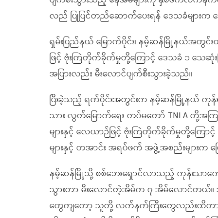
ပျက်စီးသွားသည့် နေအိမ်များကို နှစ်ဖက်လက်နက်ကိ
လည် ပြုပြင်တည်ဆောက်ပေးရန် ဒေသခံများက တ
ရှမ်းပြည်နယ် မြောက်ပိုင်း၊ နမ့်ဆန်မြို့နယ်အတွ
ဖြင့် ဗုံးကြဲတိုက်ခိုက်မှုတို့ကြောင့် ဒေသခံ ၁ သေဆ
အပြားလည်း မီးလောင်ပျက်စီးသွားခဲ့သည်။
ပြီးခဲ့သည့် ရက်ပိုင်းအတွင်းက နမ့်ဆန်မြို့နယ် ကုန
သား လွတ်မြောက်ရေး တပ်မတော် TNLA တို့အကြာ
များနှင့် လေယာဉ်ဖြင့် ဗုံးကြဲတိုက်ခိုက်မှုတို့က
များနှင့် တအာင်း အရပ်ဖက် အဖွဲ့အစည်းများက 
နမ့်ဆန်မြို့သို့ စစ်ဘေးရှောင်လာသည့် ကုန်း
သွားတာ မီးလောင်တဲ့အိမ်က ၇ အိမ်လောင်တယ်။ အိမ
တွေကျတော့ သူတို့ လက်နက်ကြီးတွေလည်းထိတ