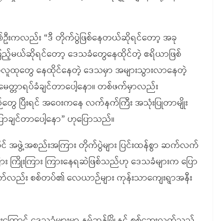
းကလည်း “ဒီ တိုက်ပွဲဖြစ်နေတယ်ဆိုရင်တော့ အခု
ြည့်မယ်ဆိုရင်တော့ ဒေသခံတွေနေထိုင်တဲ့ ဧရိယာဖြစ်
ည်သူလူထုတွေ နေထိုင်နေတဲ့ ဒေသမှာ အများသွားလာနေတဲ့
့ မေတ္တာရပ်ခံချင်တာပေါ့နော။ တစ်ဖက်မှာလည်း
ွေ ပြီးရင် အဝေးကနေ လက်နက်ကြီး အသုံးပြုတာမျိုး
ပြောချင်တာပေါ့နော” ဟုပြောသည်။
င် အဖွဲ့အစည်းအကြား တိုက်ပွဲများ ပြင်းထန်စွာ ဆက်လက်
ုးကြား ကြိုးကြား ကြားနေရဆဲဖြစ်သည်ဟု ဒေသခံများက ပြော
မရှိသော်လည်း စစ်တပ်၏ လေယာဉ်များ ကုန်းသာကျေးရွာအနီး
ကြောင့် ဒေသခံများမှာ နမ့်ဆန်မြို့နှင့် စစ်ဘေးလွတ်သည့်