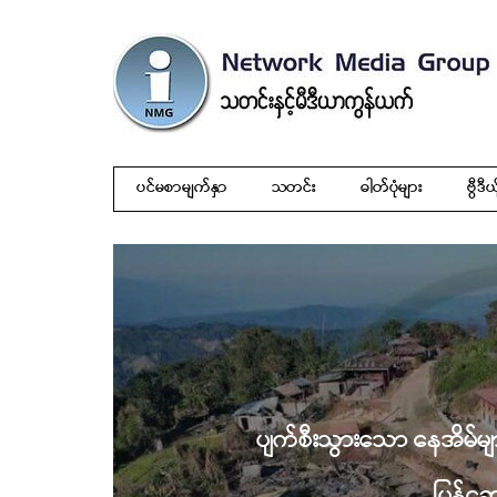
ပင်မစာမျက်နှာ
သတင်း
ဓါတ်ပုံများ
ဗွီဒီယ
ပျက်စီးသွားသော နေအိမ်မျ
ပြန်ဆ