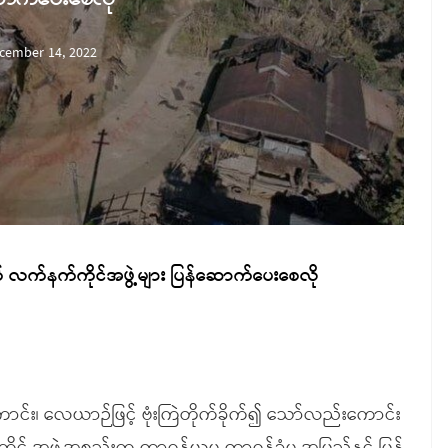
cember 14, 2022
် လက်နက်ကိုင်အဖွဲ့များ ပြန်ဆောက်ပေးစေလို
င်း၊ လေယာဉ်ဖြင့် ဗုံးကြဲတိုက်ခိုက်၍ သော်လည်းကောင်း