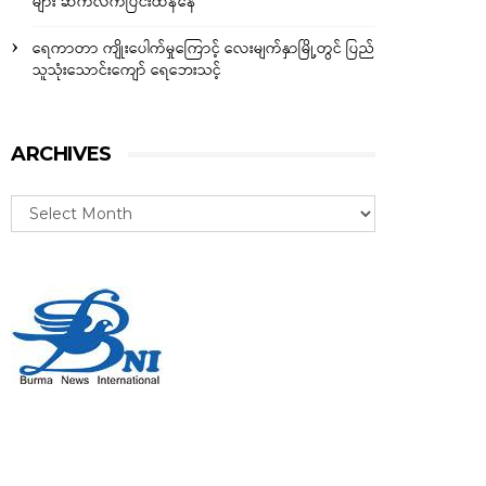
များ ဆက်လက်ပြင်းထန်နေ
ရေကာတာ ကျိုးပေါက်မှုကြောင့် လေးမျက်နှာမြို့တွင် ပြည်
သူသုံးသောင်းကျော် ရေဘေးသင့်
ARCHIVES