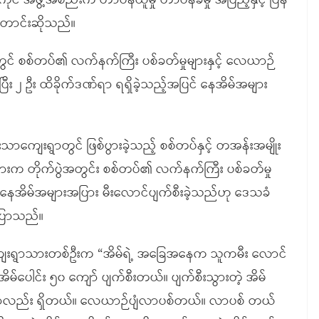
ုင် အဖွဲ့အစည်းက တာဝန်ယူမှု တာဝန်ခံမှု အပြည့်နှင့် ပြန်
ောင်းဆိုသည်။
င်းတွင် စစ်တပ်၏ လက်နက်ကြီး ပစ်ခတ်မှုများနှင့် လေယာဉ်
ုံးပြီး ၂ ဦး ထိခိုက်ဒဏ်ရာ ရရှိခဲ့သည့်အပြင် နေအိမ်အများ
်းသာကျေးရွာတွင် ဖြစ်ပွားခဲ့သည့် စစ်တပ်နှင့် တအန်းအမျိုး
းက တိုက်ပွဲအတွင်း စစ်တပ်၏ လက်နက်ကြီး ပစ်ခတ်မှု
ြောင့် နေအိမ်အများအပြား မီးလောင်ပျက်စီးခဲ့သည်ဟု ဒေသခံ
ပြောသည်။
သာကျေးရွာသားတစ်ဦးက “အိမ်ရဲ့ အခြေအနေက သူကမီး လောင်
်ပေါင်း ၅၀ ကျော် ပျက်စီးတယ်။ ပျက်စီးသွားတဲ့ အိမ်
ာလည်း ရှိတယ်။ လေယာဉ်ပျံလာပစ်တယ်။ လာပစ် တယ်