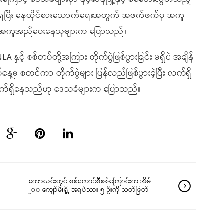
ာင်နေရပြီး နေထိုင်စားသောက်ရေးအတွက် အဖက်ဖက်မှ အကူ
ို အကူအညီပေးနေသူများက ပြောသည်။
့် စစ်တပ်တို့အကြား တိုက်ပွဲဖြစ်ပွားခြင်း မရှိပဲ အချိန်
 စတင်ကာ တိုက်ပွဲများ ပြန်လည်ဖြစ်ပွားခဲ့ပြီး လက်ရှိ
်လက်ရှိနေသည်ဟု ဒေသခံများက ပြောသည်။
ကောလင်းတွင် စစ်ကောင်စီစစ်ကြောင်းက အိမ်
၂၀၀ ကျော်မီးရှို့ အရပ်သား ၅ ဦးကို သတ်ဖြတ်