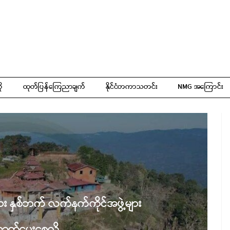
ို
ထုတ်ပြန်ကြေညာချက်
နိုင်ငံတကာသတင်း
NMG အကြောင်း
ား နှစ်ဘက် လက်နက်ကိုင်အဖွဲ့များ
ောက်ပေးစေလို