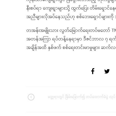
နီးစပ်ရာ ကျေးရွာများသို့ ထွက်ပြေး တိမ်းရှေ
အညီများလိုအပ်နေသည်ဟု စစ်ဘေးရှောင်များက
တအန်းအမျိုးသား လွတ်မြောက်ရေးတပ်မတော် TNLA နှင
အတန်အကြာ ရပ်တန့်နေရာမှာ ဒီဇင်ဘာလ ၇ ရက်နေ့မှ
အချိန်အထိ နှစ်ဖက် စစ်ရေးတင်းမာမှုများ ဆက
မတ္တရာတွင် ခြိမ်းခြောက်၍ တပ်ထောက်ခံပွဲ လုပ်