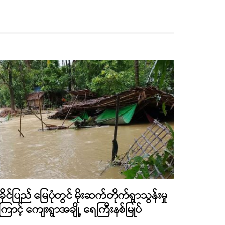
ခိုင်ပြည် မြေပုံတွင် မိုးဆက်တိုက်ရွာသွန်းမှု
ြောင့် ကျေးရွာအချို့ ရေကြီးနစ်မြုပ်