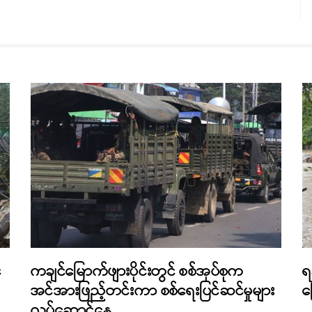
်
ကချင်မြောက်ဖျားပိုင်းတွင် စစ်အုပ်စုက
ရ
အင်အားဖြည့်တင်းကာ စစ်ရေးပြင်ဆင်မှုများ
က
လုပ်ဆောင်နေ