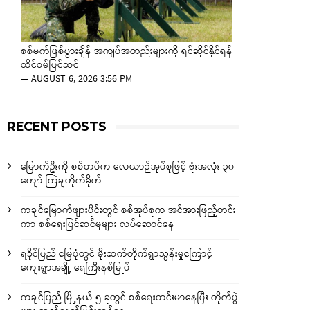
စစ်မက်ဖြစ်ပွားချိန် အကျပ်အတည်းများကို ရင်ဆိုင်နိုင်ရန်
ထိုင်ဝမ်ပြင်ဆင်
—
AUGUST 6, 2026 3:56 PM
RECENT POSTS
မြောက်ဦးကို စစ်တပ်က လေယာဉ်အုပ်စုဖြင့် ဗုံးအလုံး ၃၀
ကျော် ကြဲချတိုက်ခိုက်
ကချင်မြောက်ဖျားပိုင်းတွင် စစ်အုပ်စုက အင်အားဖြည့်တင်း
ကာ စစ်ရေးပြင်ဆင်မှုများ လုပ်ဆောင်နေ
ရခိုင်ပြည် မြေပုံတွင် မိုးဆက်တိုက်ရွာသွန်းမှုကြောင့်
ကျေးရွာအချို့ ရေကြီးနစ်မြုပ်
ကချင်ပြည် မြို့နယ် ၅ ခုတွင် စစ်ရေးတင်းမာနေပြီး တိုက်ပွဲ