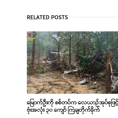
RELATED POSTS
မြောက်ဦးကို စစ်တပ်က လေယာဉ်အုပ်စုဖြင့
ဗုံးအလုံး ၃၀ ကျော် ကြဲချတိုက်ခိုက်