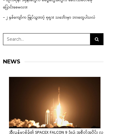
– ယူကရိန်း ဒရုန်းတွေက စစ်ပွဲတွေအတွက် ခေတ်သစ်တစ်ခု
ပြောင်းစေမလား
– ၂ နှစ်ကျော်က မြုပ်သွားတဲ့ ရုရှား သင်္ဘောမှာ ဘာတွေပါသလဲ
NEWS
အီလွန်မာ့စ်ခ်၏ SPACEX FALCON 9 ဒုံးပျံ အစိတ်အပိုင်း လ