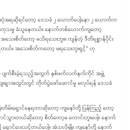
ုံအရဆိုရင်တော့ ဒေသခံ ၂ ယောက်ပေါ့နော ၂ ယောက်က
ုသမှု ခံယူနေတယ်။ နောက်တစ်ယောက်ကျတော့
အသေးစိတ်တော့ မသိရသေးဘူး။ ကျန်တဲ့ ဒီတိရစ္ဆာန်ပိုင်း
ည်း ရှိတယ်။ အသေးစိတ်ကတော့ မရသေးဘူးရှင့်” ဟု
များ ပျက်စီးခဲ့ရသည့်အတွက် နှစ်ဖက်လက်နက်ကိုင် အဖွဲ့
းရွာအတွင်းတွင် တိုက်ပွဲဖော်ဆောင်မှု မလုပ်ရန် ဒေသခံ
ိမ်းရှောင်နေရတာဆိုတော့ ကျနော်တို့ ပြန်ကြည့် တော့
ောင်သွားတယ်ဆိုတော့ စိတ်တော့မ ကောင်းဘူးပေါ့။ နောက်
ို့ ရှောင်ပေးသင့်တယ်ပေါ့။ အဲသလိုမျိုး ကျနော်တို့ နောက်