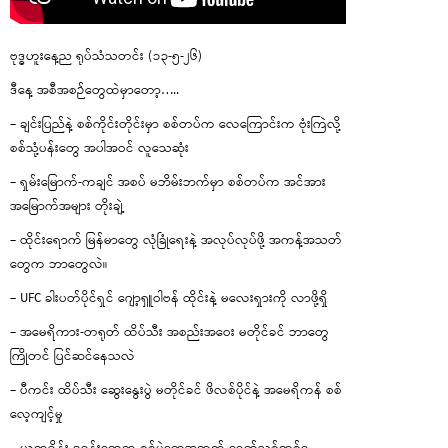
ဗုဒ္ဓဟူးနေ့ည ရုပ်သံသတင်း (၁၃-၅-၂၆)
ဒီနေ့ အစီအစဉ်တွေထဲမှာတော့…..
– ချင်းပြည်နဲ့ စစ်ကိုင်းတိုင်းမှာ စစ်တပ်က လေကြောင်းက ဗုံးကြဲလို့
စစ်သုံ့ပန်းတွေ အပါအဝင် လူသေဆုံး
– ရှမ်းမြောက်-ကချင် အစပ် မဘိမ်းဘက်မှာ စစ်တပ်က အင်အား
အမြောက်အများ တိုးချဲ့
– ထိုင်းရောက် မြန်မာတွေ လုံခြုံရေးနဲ့ အလုပ်လုပ်ဖို့ အကန့်အသတ်
တွေက ဘာတွေလဲ။
– UFC ခါးပတ်ပိုင်ရှင် ဂျော့ရှူဝါဗန် ထိုင်းနဲ့ မလေးရှားကို လာဖို့ရှိ
– အမေရိကား-တရုတ် ထိပ်သီး အစည်းအဝေး မတိုင်ခင် ဘာတွေ
ကြိုတင် ပြင်ဆင်နေသလဲ
– ပီကင်း ထိပ်သီး ဆွေးနွေးပွဲ မတိုင်ခင် ဖိလစ်ပိုင်နဲ့ အမေရိကန် စစ်
လေ့ကျင့်မှု