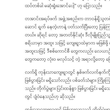
ထပ်တစ်ခါ မဆုံးရှုံးအောင်ပေါ့” ဟု ပြောသည်။
တအာင်းအရပ်ဖက် အဖွဲ့အစည်းက တာဝန်ရှိသူတစ်ဦ
ဆောင် ရွက် နေတဲ့ဟာနဲ့ ပတ်သက်ပြီးတော့ ပြန်က
တယ်။ ဆိုရင် တော့ အတတ်နိုင်ဆုံး ဒီလိုမျိုးပြ
ဧရိယာမှာ အထူး သဖြင့် ကျေးရွာထဲမှာက မဖြစ်ဖို
အထူးသဖြင့် ဒီစစ်ကောင်စီ တွေကလည်း လေယာဉ်တ
တွေကတော့ လုံးဝ မလုပ်သင့် တဲ့ အရာလို့တော့ 
လက်ရှိ ကုန်းသာကျေးရွာတွင် နှစ်ဖက်လက်နက်ကို
ဖြစ်ပွားခြင်း မရှိသော်လည်း ပစ်ခတ်သံများ ကြိ
သည်။ တိုက်ပွဲများ ပြင်းထန်စွာ ဖြစ်ပွားခြင်း 
တွင် ပျံဝဲနေသည်ဟု ဆိုသည်။
ကုန်းသာကျေးရွာတွင် ဖြစ်ပွားလာသည့် တိုက်ပွဲများ