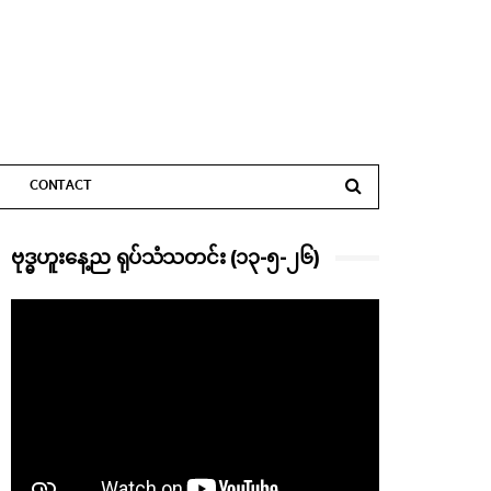
CONTACT
ဗုဒ္ဓဟူးနေ့ည ရုပ်သံသတင်း (၁၃-၅-၂၆)