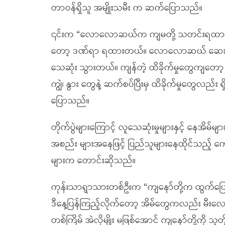
တာဝန်ရှိသူ အမျိုးသမီး က ဆက်ပြောသည်။
၎င်းက “လောလောဆယ်က ကျမတို့ သတင်းရထားပ
တော့ ဒဏ်ရာ ရထားတယ်။ လောလောဆယ် ဆေးက
သေဆုံး သွားတယ်။ ကျန်တဲ့ ထိခိုက်မှုတွေကျတော့ 
ကျွဲ၊ နွား တွေနဲ့ ဆက်စပ်ပြီးမှ ထိခိုက်မှုတွေလ
ပြောသည်။
တိုက်ပွဲများကြောင့် လူသေဆုံးမှုများနှင့် နေအိမ်
အစည်း များအနေဖြင့် ပြည်သူများနေထိုင်သည့် ကျေ
များက တောင်းဆိုသည်။
ကုန်းသာရွာသားတစ်ဦးက “ကျနော်တို့က ထွက်ပြေးတ
ဒီနေ့ပြန်ကြည့်လိုက်တော့ အိမ်တွေကလည်း မီးလ
တစ်ကြိမ် အဲလိုမျိုး မဖြစ်အောင် ကျနော်တို့ကို သူတ