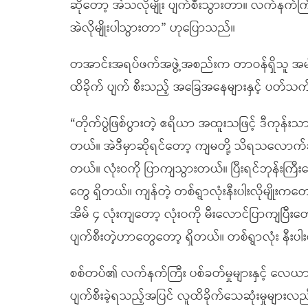
ဆိုတော့ အဲသလိုမျိုး ပျက်စီးသွားတာ။ လက်နက်ကြ
အဲလိုမျိုးပါသွားတာ” ဟုပြောသည်။
တအာင်းအရပ်ဖက်အဖွဲ့အစည်းက တာဝန်ရှိသူ အမျိ
ထိခိုက် ပျက် စီးသည့် အခြေအနေများနှင့် ပတ်
“တိုက်ပွဲဖြစ်ပွားတဲ့ ဧရိယာ အထူးသဖြင့် ဒီကုန်းသ
တယ်။ အဲဒီမှာဆိုရင်တော့ ကျမတို့ သိရသလောက်ဆို
တယ်။ လုံးဝကို ပြာကျသွားတယ်။ ပြီးရင်ဘုန်းကြ
တွေ ရှိတယ်။ ကျန်တဲ့ တစ်ရွာလုံးနီးပါးလိုမျိုးကတေ
အိမ် ၄ လုံးကျတော့ လုံးဝကို မီးလောင်ပြာကျပြီး
ပျက်စီးတဲ့ဟာတွေတော့ ရှိတယ်။ တစ်ရွာလုံး နီးပါး
စစ်တပ်၏ လက်နက်ကြီး ပစ်ခတ်မှုများနှင့် လေယာဉ်ဖြင
ပျက်စီးခဲ့ရသည့်အပြင် လူထိခိုက်သေဆုံးမှုများ