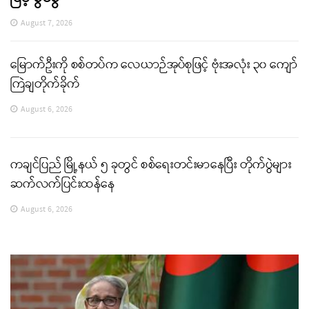
August 7, 2026
မြောက်ဦးကို စစ်တပ်က လေယာဉ်အုပ်စုဖြင့် ဗုံးအလုံး ၃၀ ကျော်
ကြဲချတိုက်ခိုက်
August 6, 2026
ကချင်ပြည် မြို့နယ် ၅ ခုတွင် စစ်ရေးတင်းမာနေပြီး တိုက်ပွဲများ
ဆက်လက်ပြင်းထန်နေ
August 6, 2026