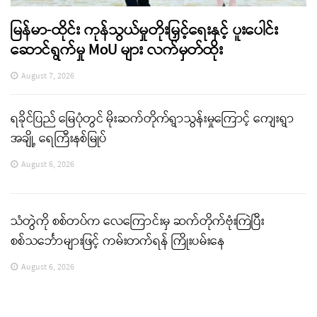
မြန်မာ-ထိုင်း ကုန်သွယ်မှုတိုးမြှင့်ရေးနှင့် ပူးပေါင်း
ဆောင်ရွက်မှု MoU များ လက်မှတ်ထိုး
August 7, 2026
ရခိုင်ပြည် မြေပုံတွင် မိုးဆက်တိုက်ရွာသွန်းမှုကြောင့် ကျေးရွာ
အချို့ ရေကြီးနစ်မြုပ်
August 6, 2026
သံတွဲကို စစ်တပ်က လေကြောင်းမှ ဆက်တိုက်ဗုံးကြဲပြီး
စစ်သင်္ဘောများဖြင့် ကမ်းတက်ရန် ကြိုးပမ်းနေ
August 6, 2026