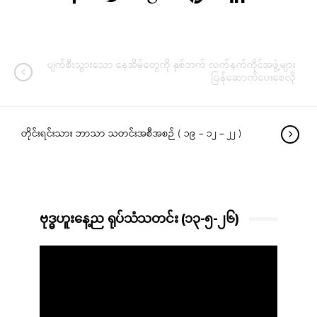
ပျက်စီးသွားသော နေအိမ်တွေကို နှစ်ဘက် လက်နက်ကိုင်အဖွဲ့များ
ပြန်ဆောက်ပေးစေလို
တိုင်းရင်းသား ဘာသာ သတင်းအစီအစဉ် ( ၁၉ – ၁၂ – ၂၂ )
ဗုဒ္ဓဟူးနေ့ည ရုပ်သံသတင်း (၁၃-၅-၂၆)