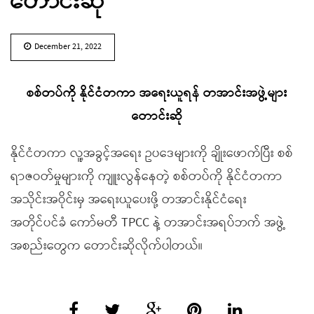
တောင်းဆို
December 21, 2022
စစ်တပ်ကို နိုင်ငံတကာ အရေးယူရန် တအာင်းအဖွဲ့များ
တောင်းဆို
နိုင်ငံတကာ လူ့အခွင့်အရေး ဥပဒေများကို ချိုးဖောက်ပြီး စစ်
ရာဇဝတ်မှုများကို ကျူးလွန်နေတဲ့ စစ်တပ်ကို နိုင်ငံတကာ
အသိုင်းအဝိုင်းမှ အရေးယူပေးဖို့ တအာင်းနိုင်ငံရေး
အတိုင်ပင်ခံ ကော်မတီ TPCC နဲ့ တအာင်းအရပ်ဘက် အဖွဲ့
အစည်းတွေက တောင်းဆိုလိုက်ပါတယ်။