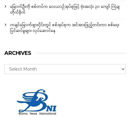
မြောက်ဦးကို စစ်တပ်က လေယာဉ်အုပ်စုဖြင့် ဗုံးအလုံး ၃၀ ကျော် ကြဲချ
တိုက်ခိုက်
ကချင်မြောက်ဖျားပိုင်းတွင် စစ်အုပ်စုက အင်အားဖြည့်တင်းကာ စစ်ရေး
ပြင်ဆင်မှုများ လုပ်ဆောင်နေ
ARCHIVES