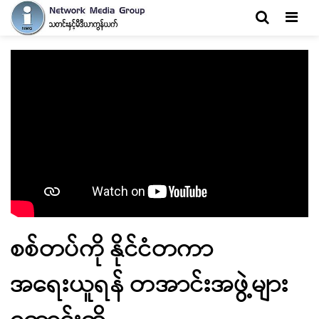
Men
စစ်တပ်ကို နိုင်ငံတကာ
အရေးယူရန် တအာင်းအဖွဲ့များ