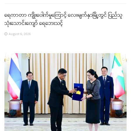
ရေကာတာ ကျိုးပေါက်မှုကြောင့် လေးမျက်နှာမြို့တွင် ပြည်သူ
သုံးသောင်းကျော် ရေဘေးသင့်
August 6, 2026