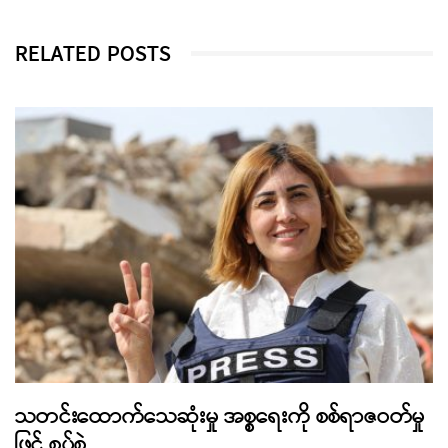
RELATED POSTS
သတင်းထောက်သေဆုံးမှု အစ္စရေးကို စစ်ရာဇဝတ်မှု
ဖြင့် စွပ်စွဲ