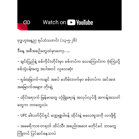
ဗုဒ္ဓဟူးနေ့ည ရုပ်သံသတင်း (၁၃-၅-၂၆)
ဒီနေ့ အစီအစဉ်တွေထဲမှာတော့…..
– ချင်းပြည်နဲ့ စစ်ကိုင်းတိုင်းမှာ စစ်တပ်က လေကြောင်းက ဗုံးကြဲလို့
စစ်သုံ့ပန်းတွေ အပါအဝင် လူသေဆုံး
– ရှမ်းမြောက်-ကချင် အစပ် မဘိမ်းဘက်မှာ စစ်တပ်က အင်အား
အမြောက်အများ တိုးချဲ့
– ထိုင်းရောက် မြန်မာတွေ လုံခြုံရေးနဲ့ အလုပ်လုပ်ဖို့ အကန့်အသတ်
တွေက ဘာတွေလဲ။
– UFC ခါးပတ်ပိုင်ရှင် ဂျော့ရှူဝါဗန် ထိုင်းနဲ့ မလေးရှားကို လာဖို့ရှိ
– အမေရိကား-တရုတ် ထိပ်သီး အစည်းအဝေး မတိုင်ခင် ဘာတွေ
ကြိုတင် ပြင်ဆင်နေသလဲ