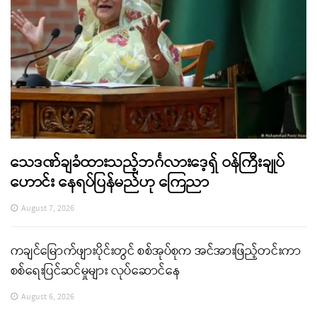
သေဒဏ်ချခံထားသည့်ဘင်္ဂလားဒေ့ရှ် ဝန်ကြီးချုပ်
ဟောင်း နေရပ်ပြန်မည်ဟု ကြေညာ
August 7, 2026
ကချင်မြောက်ဖျားပိုင်းတွင် စစ်အုပ်စုက အင်အားဖြည့်တင်းကာ
စစ်ရေးပြင်ဆင်မှုများ လုပ်ဆောင်နေ
August 6, 2026