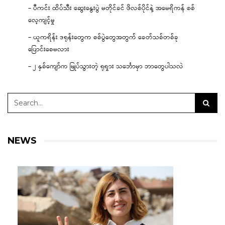
– ပီကင်း ထိပ်သီး ဆွေးနွေးပွဲ မတိုင်ခင် ဖိလစ်ပိုင်နဲ့ အမေရိကန် စစ်
လေ့ကျင့်မှု
– ယူကရိန်း ဒရုန်းတွေက စစ်ပွဲတွေအတွက် ခေတ်သစ်တစ်ခု
ပြောင်းစေမလား
– ၂ နှစ်ကျော်က မြုပ်သွားတဲ့ ရုရှား သင်္ဘောမှာ ဘာတွေပါသလဲ
NEWS