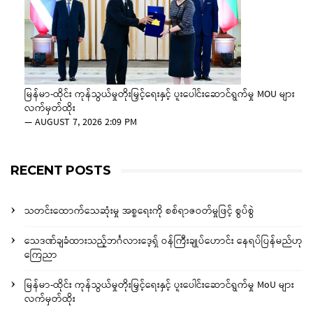
မြန်မာ-ထိုင်း ကုန်သွယ်မှုတိုးမြှင့်ရေးနှင့် ပူးပေါင်းဆောင်ရွက်မှု MOU များ
လက်မှတ်ထိုး
—
AUGUST 7, 2026 2:09 PM
RECENT POSTS
သတင်းထောက်သေဆုံးမှု အစ္စရေးကို စစ်ရာဇဝတ်မှုဖြင့် စွပ်စွဲ
သေဒဏ်ချခံထားသည့်ဘင်္ဂလားဒေ့ရှ် ဝန်ကြီးချုပ်ဟောင်း နေရပ်ပြန်မည်ဟု
ကြေညာ
မြန်မာ-ထိုင်း ကုန်သွယ်မှုတိုးမြှင့်ရေးနှင့် ပူးပေါင်းဆောင်ရွက်မှု MoU များ
လက်မှတ်ထိုး