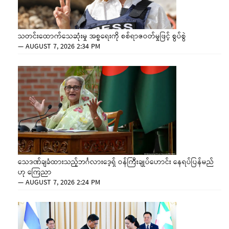
သတင်းထောက်သေဆုံးမှု အစ္စရေးကို စစ်ရာဇဝတ်မှုဖြင့် စွပ်စွဲ
—
AUGUST 7, 2026 2:34 PM
သေဒဏ်ချခံထားသည့်ဘင်္ဂလားဒေ့ရှ် ဝန်ကြီးချုပ်ဟောင်း နေရပ်ပြန်မည်
ဟု ကြေညာ
—
AUGUST 7, 2026 2:24 PM