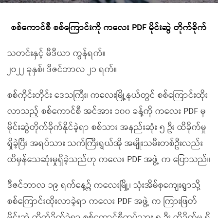
စစ်ကောင်စီ စစ်ကြောင်းကို ကလေး PDF မိုင်းဆွဲ တိုက်ခိုက်
သတင်းနှင့် မီဒီယာ ကွန်ရက်။
၂၀၂၂ ခုနှစ်၊ ဒီဇင်ဘာလ ၂၁ ရက်။
စစ်ကိုင်းတိုင်း ဒေသကြီး၊ ကလေးမြို့နယ်တွင် စစ်ကြောင်းထိုး
လာသည့် စစ်ကောင်စီ အင်အား ၁၀၀ ခန့်ကို ကလေး PDF မှ
မိုင်းဆွဲတိုက်ခိုက်နိုင်ခဲ့ရာ စစ်သား အနည်းဆုံး ၅ ဦး ထိခိုက်မှု
ရှိခဲ့ပြီး အရပ်သား သက်ကြီးရွယ်အို အမျိုးသမီးတစ်ဦးလည်း
ထိမှန်သေဆုံးမှုရှိခဲ့သည်ဟု ကလေး PDF အဖွဲ့ က ပြောသည်။
ဒီဇင်ဘာလ ၁၉ ရက်နေ့၌ ကလေးမြို့၊ သုံးအိမ်စုကျေးရွာသို့
စစ်ကြောင်းထိုးလာခဲ့ရာ ကလေး PDF အဖွဲ့ က ကြားဖြတ်
မိုင်းဆွဲ တိုက်ခိုက်ခဲ့ရာ စစ်ကောင်စီတပ်သား ၅ ဦး ထိခိုက်မှု ရှိ