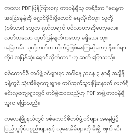
ကလေး PDF ပြန်ကြားရေး တာဝန်ရှိသူ တစ်ဦးက “မနေ့က
အခြေနေနဲ့ဆို ရှောင်ခိုင်းဖို့တောင် မရလိုက်ဘူး။ သူတို့
(စစ်သား) တွေက ရုတ်တရက် ဝင်လာတာဆိုတော့လေ။
လတ်တလော ထုတ်ပြန်ချက်ကတော့ မရှိသေး ဘူး။
အမြဲတမ်း သူတို့ဘက်က တိုက်ပွဲဖြစ်နေကြဆိုတော့ နီးစပ်ရာ
ကိုပဲ အမြန်ဆုံး ရှောင်လိုက်တာ” ဟု ဆက် ပြောသည်။
စစ်ကောင်စီ တပ်ဖွဲ့ဝင်များမှာ အင်္ဂါနေ့ ညနေ ၃ နာရီ အချိန်
ခန့်တွင် သုံးအိမ်စုကျေးရွာမှ တပ်ဆုတ်သွားပြီးနောက် လက်ရှိ
မင်းလှကျေးရွာတွင် တပ်စွဲထားသည်ဟု PDF အဖွဲ့တာဝန်ရှိ
သူက ပြောသည်။
ကလေးမြို့နယ်တွင် စစ်ကောင်စီတပ်ဖွဲ့ဝင်များ အနေဖြင့်
ပြည်သူပိုင်ပစ္စည်းများနှင့် လူနေအိမ်များကို မီးရှို့ ဖျက် ဆီး