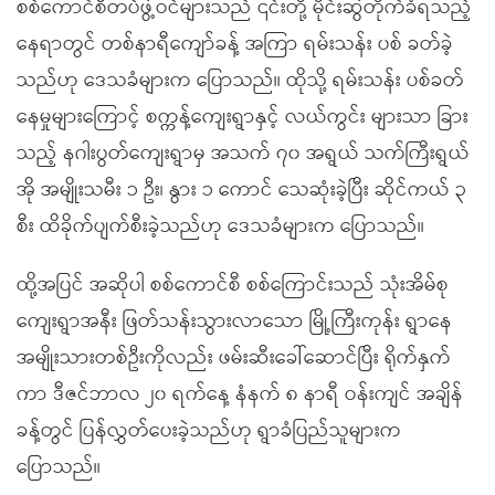
စစ်ကောင်စီတပ်ဖွဲ့ဝင်များသည် ၎င်းတို့ မိုင်းဆွဲတိုက်ခံရသည့်
နေရာတွင် တစ်နာရီကျော်ခန့် အကြာ ရမ်းသန်း ပစ် ခတ်ခဲ့
သည်ဟု ဒေသခံများက ပြောသည်။ ထိုသို့ ရမ်းသန်း ပစ်ခတ်
နေမှုများကြောင့် စက္ကန့်ကျေးရွာနှင့် လယ်ကွင်း များသာ ခြား
သည့် နဂါးပွတ်ကျေးရွာမှ အသက် ၇၀ အရွယ် သက်ကြီးရွယ်
အို အမျိုးသမီး ၁ ဦး၊ နွား ၁ ကောင် သေဆုံးခဲ့ပြီး ဆိုင်ကယ် ၃
စီး ထိခိုက်ပျက်စီးခဲ့သည်ဟု ဒေသခံများက ပြောသည်။
ထို့အပြင် အဆိုပါ စစ်ကောင်စီ စစ်ကြောင်းသည် သုံးအိမ်စု
ကျေးရွာအနီး ဖြတ်သန်းသွားလာသော မြို့ကြီးကုန်း ရွာနေ
အမျိုးသားတစ်ဦးကိုလည်း ဖမ်းဆီးခေါ်ဆောင်ပြီး ရိုက်နှက်
ကာ ဒီဇင်ဘာလ ၂၀ ရက်နေ့ နံနက် ၈ နာရီ ဝန်းကျင် အချိန်
ခန့်တွင် ပြန်လွှတ်ပေးခဲ့သည်ဟု ရွာခံပြည်သူများက
ပြောသည်။