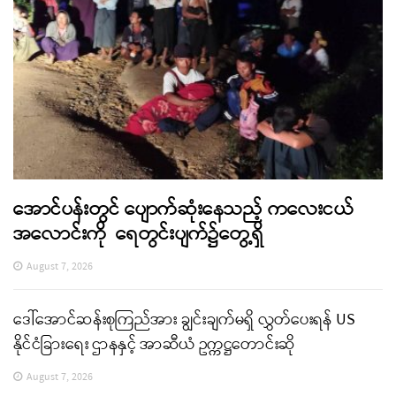
အောင်ပန်းတွင် ပျောက်ဆုံးနေသည့် ကလေးငယ်
အလောင်းကို ရေတွင်းပျက်၌တွေ့ရှိ
August 7, 2026
ဒေါ်အောင်ဆန်းစုကြည်အား ချွင်းချက်မရှိ လွှတ်ပေးရန် US
နိုင်ငံခြားရေး ဌာနနှင့် အာဆီယံ ဥက္ကဋ္ဌတောင်းဆို
August 7, 2026