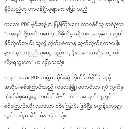
နိုင်သည်ဟု တာဝန်ရှိသူများက ပြော သည်။
ကလေး PDF မိုင်းအဖွဲ့၏ ပြန်ကြားရေး တာဝန်ရှိသူ တစ်ဦးက
“ကျနော်တို့ဘက်ကတော့ ထိခိုက်မှု မရှိဘူး။ အကုန်လုံး ဆုတ်
နိုင်လိုက်တယ်။ သူတို့ လိုက်ပစ်တာနဲ့ ဆုတ်လိုက်ရတာပေါ့။
ရွာထဲမှာက ပြည်သူတွေလည်း ကျန်သေးတယ်ဆိုတော့ ပစ်
လို့မရဘူးလေ” ဟု ပြောသည်။
ယခု ကလေး PDF အဖွဲ့က မိုင်းဆွဲ တိုက်ခိုက်နိုင်ခဲ့သည့်
အဆိုပါ စစ်ကြောင်းသည် ကလေးမြို့၊ တောင်သာ ရပ် ကွက်မှ
သုံးအိမ်စုကျေးရွာဘက်သို့ ဒီဇင်ဘာလ ၁၈ ရက်နေ့တွင်
စစ်ကြောင်းထိုး လာသော စစ်ကြောင်း ဖြစ်ပြီး စက္ကန့်ကျေးရွာ
တွင် တစ်ညအိပ်ရပ်နားခဲ့သည်။