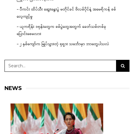
– ပီကင်း ထိပ်သီး ဆွေးနွေးပွဲ မတိုင်ခင် ဖိလစ်ပိုင်နဲ့ အမေရိကန် စစ်
လေ့ကျင့်မှု
– ယူကရိန်း ဒရုန်းတွေက စစ်ပွဲတွေအတွက် ခေတ်သစ်တစ်ခု
ပြောင်းစေမလား
– ၂ နှစ်ကျော်က မြုပ်သွားတဲ့ ရုရှား သင်္ဘောမှာ ဘာတွေပါသလဲ
NEWS