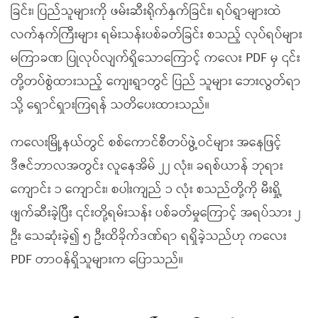
ခြင်း၊ ပြည်သူများကို ဖမ်းဆီးရိုက်နှက်ခြင်း၊ ရပ်ရွာများထဲ
လက်နက်ကြီးများ ရမ်းသန်းပစ်ခတ်ခြင်း စသည့် လုပ်ရပ်များ
မကြာခဏ ပြုလုပ်လျက်ရှိသောကြောင့် ကလေး PDF မှ ၎င်း
တို့တပ်စွဲထားသည့် ကျေးရွာတွင် ပြည် သူများ ဘေးလွတ်ရာ
သို့ ရှောင်ရှားကြရန် သတိပေးထားသည်။
ကလေးမြို့နယ်တွင် စစ်ကောင်စီတပ်ဖွဲ့ဝင်များ အနေဖြင့်
ဒီဇင်ဘာလအတွင်း လူနေအိမ် ၂၂ လုံး၊ ခရစ်ယာန် ဘုရား
ကျောင်း ၁ ကျောင်း၊ စပါးကျည် ၁ လုံး စသည်တို့ကို မီးရှို့
ဖျက်ဆီးခဲ့ပြီး ၎င်းတို့ရမ်းသန်း ပစ်ခတ်မှုကြောင့် အရပ်သား ၂
ဦး သေဆုံးခဲ့၍ ၅ ဦးထိခိုက်ဒဏ်ရာ ရရှိခဲ့သည်ဟု ကလေး
PDF တာဝန်ရှိသူများက ပြောသည်။