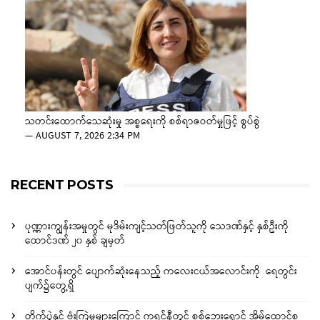
သတင်းထောက်သေဆုံးမှု အစ္စရေးကို စစ်ရာဇဝတ်မှုဖြင့် စွပ်စွဲ
—
AUGUST 7, 2026 2:34 PM
RECENT POSTS
ပုဏ္ဏားကျွန်းအမှုတွင် မုဒိမ်းကျင့်သတ်ဖြတ်သူကို သေဒဏ်နှင့် နှစ်ဦးကို
ထောင်ဒဏ် ၂၀ နှစ် ချမှတ်
အောင်ပန်းတွင် ပျောက်ဆုံးနေသည့် ကလေးငယ်အလောင်းကို ရေတွင်း
ပျက်၌တွေ့ရှိ
တိုက်ပွဲနှင့် ဗုံးကြဲမှုများကြောင့် ကရင်နီတွင် စစ်ဘေးရှောင် အိမ်ထောင်စု