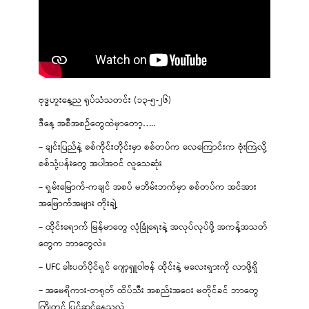
ဗုဒ္ဓဟူးနေ့ည ရုပ်သံသတင်း (၁၃-၅-၂၆)
ဒီနေ့ အစီအစဉ်တွေထဲမှာတော့…..
– ချင်းပြည်နဲ့ စစ်ကိုင်းတိုင်းမှာ စစ်တပ်က လေကြောင်းက ဗုံးကြဲလို့
စစ်သုံ့ပန်းတွေ အပါအဝင် လူသေဆုံး
– ရှမ်းမြောက်-ကချင် အစပ် မဘိမ်းဘက်မှာ စစ်တပ်က အင်အား
အမြောက်အများ တိုးချဲ့
– ထိုင်းရောက် မြန်မာတွေ လုံခြုံရေးနဲ့ အလုပ်လုပ်ဖို့ အကန့်အသတ်
တွေက ဘာတွေလဲ။
– UFC ခါးပတ်ပိုင်ရှင် ဂျော့ရှူဝါဗန် ထိုင်းနဲ့ မလေးရှားကို လာဖို့ရှိ
– အမေရိကား-တရုတ် ထိပ်သီး အစည်းအဝေး မတိုင်ခင် ဘာတွေ
ကြိုတင် ပြင်ဆင်နေသလဲ