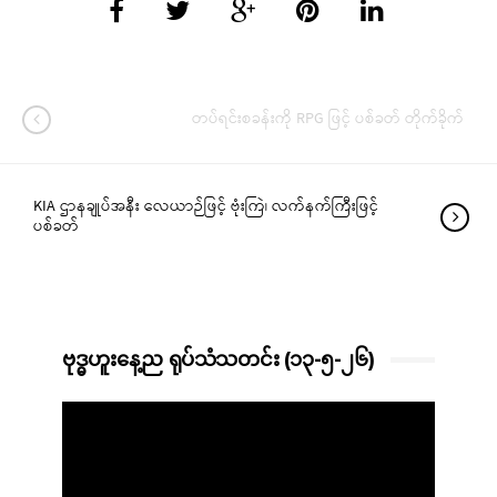
တပ်ရင်းစခန်းကို RPG ဖြင့် ပစ်ခတ် တိုက်ခိုက်
KIA ဌာနချုပ်အနီး လေယာဉ်ဖြင့် ဗုံးကြဲ၊ လက်နက်ကြီးဖြင့်
ပစ်ခတ်
ဗုဒ္ဓဟူးနေ့ည ရုပ်သံသတင်း (၁၃-၅-၂၆)