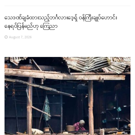
သေဒဏ်ချခံထားသည့်ဘင်္ဂလားဒေ့ရှ် ဝန်ကြီးချုပ်ဟောင်း
နေရပ်ပြန်မည်ဟု ကြေညာ
August 7, 2026