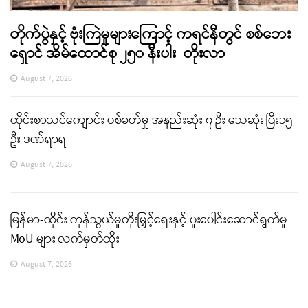
တိုက်ပွဲနှင့် ဗုံးကြဲမှုများကြောင့် ကရင်နီတွင် စစ်ဘေး
ရှောင် အိမ်ထောင်စု ၂၅၀ နီးပါး တိုးလာ
August 7, 2026
ထိုင်းစာသင်ကျောင်း ပစ်ခတ်မှု အနည်းဆုံး ၇ ဦး သေဆုံး ပြီး၁၅
ဦး ဒဏ်ရာရ
August 7, 2026
မြန်မာ-ထိုင်း ကုန်သွယ်မှုတိုးမြှင့်ရေးနှင့် ပူးပေါင်းဆောင်ရွက်မှု
MoU များ လက်မှတ်ထိုး
August 7, 2026