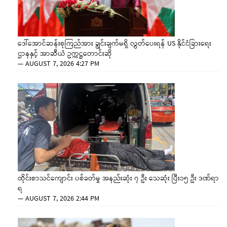
ဒေါ်အောင်ဆန်းစုကြည်အား ချွင်းချက်မရှိ လွှတ်ပေးရန် US နိုင်ငံခြားရေး
ဌာနနှင့် အာဆီယံ ဥက္ကဋ္ဌတောင်းဆို
—
AUGUST 7, 2026 4:27 PM
ထိုင်းစာသင်ကျောင်း ပစ်ခတ်မှု အနည်းဆုံး ၇ ဦး သေဆုံး ပြီး၁၅ ဦး ဒဏ်ရာ
ရ
—
AUGUST 7, 2026 2:44 PM