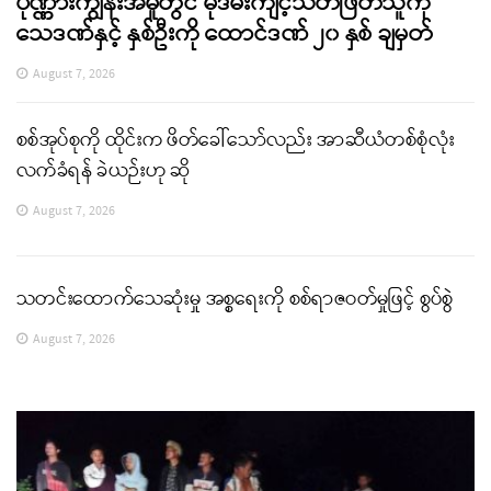
ပုဏ္ဏားကျွန်းအမှုတွင် မုဒိမ်းကျင့်သတ်ဖြတ်သူကို
သေဒဏ်နှင့် နှစ်ဦးကို ထောင်ဒဏ် ၂၀ နှစ် ချမှတ်
August 7, 2026
စစ်အုပ်စုကို ထိုင်းက ဖိတ်ခေါ်သော်လည်း အာဆီယံတစ်စုံလုံး
လက်ခံရန် ခဲယဉ်းဟု ဆို
August 7, 2026
သတင်းထောက်သေဆုံးမှု အစ္စရေးကို စစ်ရာဇဝတ်မှုဖြင့် စွပ်စွဲ
August 7, 2026