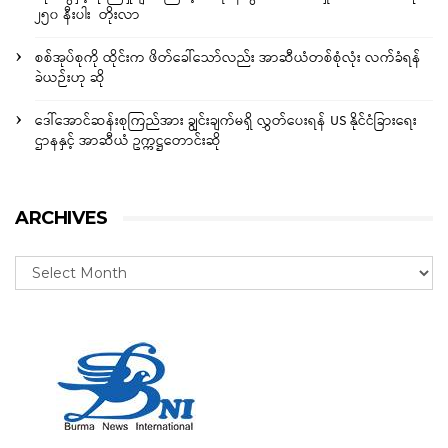
၂၅၀ နီးပါး တိုးလာ
စစ်အုပ်စုကို ထိုင်းက ဖိတ်ခေါ်သော်လည်း အာဆီယံတစ်စုံလုံး လက်ခံရန်
ခဲယဉ်းဟု ဆို
ဒေါ်အောင်ဆန်းစုကြည်အား ချွင်းချက်မရှိ လွှတ်ပေးရန် US နိုင်ငံခြားရေး
ဌာနနှင့် အာဆီယံ ဥက္ကဋ္ဌတောင်းဆို
ARCHIVES