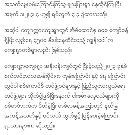
အသက်မွေးဝမ်းကြောင်းကြသူ များပြားစွာ နေထိုင်ကြ ပြီး
အမှတ် ၁၊ ၂၊ ၃၊ ၄ ဟူ၍ ရပ်ကွက် ၄ ခု ခွဲထားသည်။
အဆိုပါ ကျောက္ကာကျေးရွာတွင် အိမ်ထောင်စု ၈၀၀ ကျော်ခန့်
ရှိပြီး လူဦးရေ ၄၅၀၀ နီးပါးနေထိုင်သည့် ကျွန်းပေါ် က
ကျေးရွာတစ်ရွာလည်း ဖြစ်သည်။
ကျောက္ကာကျေးရွာ အနီးဝန်းကျင်တွင် ပြီးခဲ့သည့် ၂၀၂၃ ခုနှစ်
စက်တင်ဘာလဆန်းပိုင်းက ကုန်းကြောင်း နှင့် ရေ ကြောင်း
တွင်ပါ စစ်ကောင်စီ တပ်ဖွဲ့ဝင်များနှင့် ပြည်သူ့ကာကွယ်ရေး
တပ်ဖွဲ့များ တိုက်ပွဲဖြစ်ပြီးနောက် ငါးဖမ်း လှေငယ်များကို
စစ်တပ်ဘက်က ပိတ်ခဲ့ပြီး တစ်လခန့်အကြာတွင် နယ်မြ
အကန့်အသတ်နှင့် ပင်လယ် ထွက်ခွင့် ပြန်ပေးခဲ့ကြောင်း
ရွာသားများက ဆိုသည်။