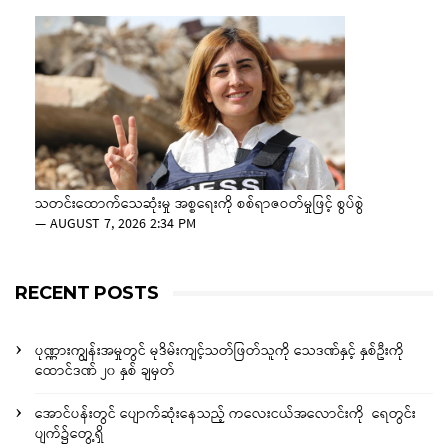
သတင်းထောက်သေဆုံးမှု အစ္စရေးကို စစ်ရာဇဝတ်မှုဖြင့် စွပ်စွဲ
—
AUGUST 7, 2026 2:34 PM
RECENT POSTS
ပုဏ္ဏားကျွန်းအမှုတွင် မုဒိမ်းကျင့်သတ်ဖြတ်သူကို သေဒဏ်နှင့် နှစ်ဦးကို
ထောင်ဒဏ် ၂၀ နှစ် ချမှတ်
အောင်ပန်းတွင် ပျောက်ဆုံးနေသည့် ကလေးငယ်အလောင်းကို ရေတွင်း
ပျက်၌တွေ့ရှိ