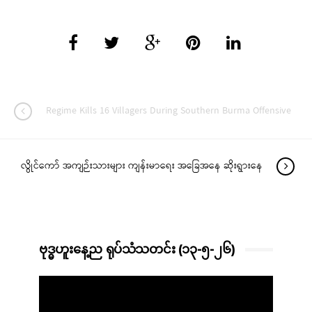
Regime Kills 16 Villagers During Southern Burma Offensive
လွိုင်ကော် အကျဉ်းသားများ ကျန်းမာရေး အခြေအနေ ဆိုးရွားနေ
ဗုဒ္ဓဟူးနေ့ည ရုပ်သံသတင်း (၁၃-၅-၂၆)