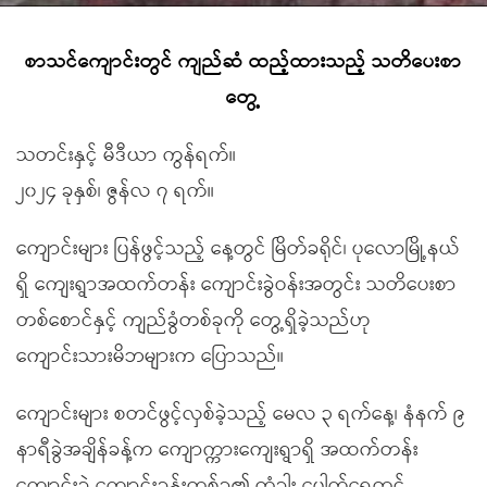
စာသင်ကျောင်းတွင် ကျည်ဆံ ထည့်ထားသည့် သတိပေးစာ
တွေ့
သတင်းနှင့် မီဒီယာ ကွန်ရက်။
၂၀၂၄ ခုနှစ်၊ ဇွန်လ ၇ ရက်။
ကျောင်းများ ပြန်ဖွင့်သည့် နေ့တွင် မြိတ်ခရိုင်၊ ပုလောမြို့နယ်
ရှိ ကျေးရွာအထက်တန်း ကျောင်းခွဲဝန်းအတွင်း သတိပေးစာ
တစ်စောင်နှင့် ကျည်ခွံတစ်ခုကို တွေ့ရှိခဲ့သည်ဟု
ကျောင်းသားမိဘများက ပြောသည်။
ကျောင်းများ စတင်ဖွင့်လှစ်ခဲ့သည့် မေလ ၃ ရက်နေ့၊ နံနက် ၉
နာရီခွဲအချိန်ခန့်က ကျောက္ကားကျေးရွာရှိ အထက်တန်း
ကျောင်းခွဲ ကျောင်းခန်းတစ်ခု၏ တံခါး ပေါက်ရှေ့တွင်