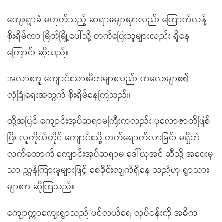
ကျေးရွာခံ မဟုတ်သည့် ဆရာမများမှာလည်း ကြောက်လန့်
စိုးရိမ်ကာ မြိတ်မြို့ပေါ်သို့ တက်ပြေးသူများလည်း ရှိနေ
ကြောင်း ဆိုသည်။
အလားတူ ကျောင်းသားမိဘများလည်း ကလေးများ၏
လုံခြုံရေးအတွက် စိုးရိမ်နေကြသည်။
ထို့အပြင် ကျောင်းအုပ်ဆရာမကြီးကလည်း ပုလောဇာတိဖြစ်
ပြီး လူကိုယ်တိုင် ကျောင်းသို့ တက်ရောက်လာခြင်း မရှိဘဲ
လက်ထောက် ကျောင်းအုပ်ဆရာမ ဒေါ်ယုအင် ဆီသို့ အဝေးမှ
သာ ညွှန်ကြားမှုများဖြင့် စေခိုင်းလျက်ရှိနေ သည်ဟု ရွာသား
များက ဆိုကြသည်။
ကျောက္ကာကျေးရွာသည် ပင်လယ်ရေ လုပ်ငန်းကို အဓိက