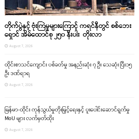
တိုက်ပွဲနှင့် ဗုံးကြဲမှုများကြောင့် ကရင်နီတွင် စစ်ဘေး
ရှောင် အိမ်ထောင်စု ၂၅၀ နီးပါး တိုးလာ
August 7, 2026
ထိုင်းစာသင်ကျောင်း ပစ်ခတ်မှု အနည်းဆုံး ၇ ဦး သေဆုံး ပြီး၁၅
ဦး ဒဏ်ရာရ
August 7, 2026
မြန်မာ-ထိုင်း ကုန်သွယ်မှုတိုးမြှင့်ရေးနှင့် ပူးပေါင်းဆောင်ရွက်မှု
MoU များ လက်မှတ်ထိုး
August 7, 2026