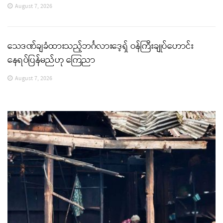
August 7, 2026
သေဒဏ်ချခံထားသည့်ဘင်္ဂလားဒေ့ရှ် ဝန်ကြီးချုပ်ဟောင်း
နေရပ်ပြန်မည်ဟု ကြေညာ
August 7, 2026