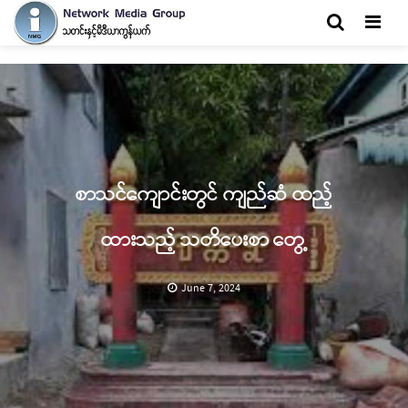
Men
စာသင်ကျောင်းတွင် ကျည်ဆံ ထည့်
ထားသည့် သတိပေးစာ တွေ့
June 7, 2024