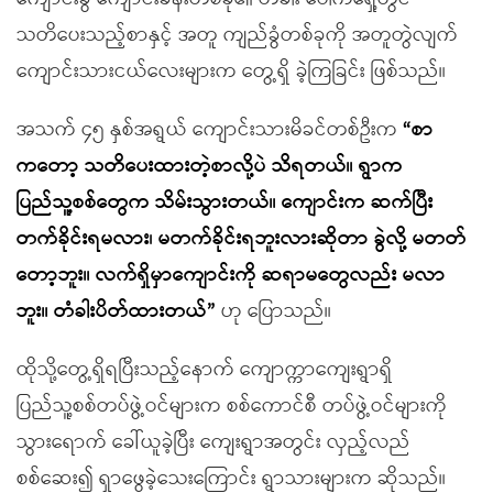
သတိပေးသည့်စာနှင့် အတူ ကျည်ခွံတစ်ခုကို အတူတွဲလျက်
ကျောင်းသားငယ်လေးများက တွေ့ရှိ ခဲ့ကြခြင်း ဖြစ်သည်။
အသက် ၄၅ နှစ်အရွယ် ကျောင်းသားမိခင်တစ်ဦးက
“
စာ
ကတော့ သတိပေးထားတဲ့စာလို့ပဲ သိရတယ်။ ရွာက
ပြည်သူ့စစ်တွေက သိမ်းသွားတယ်။ ကျောင်းက ဆက်ပြီး
တက်ခိုင်းရမလား၊ မတက်ခိုင်းရဘူးလားဆိုတာ ခွဲလို့ မတတ်
တော့ဘူး။ လက်ရှိမှာကျောင်းကို ဆရာမတွေလည်း မလာ
ဘူး။ တံခါးပိတ်ထားတယ်
”
ဟု ပြောသည်။
ထိုသို့တွေ့ရှိရပြီးသည့်နောက် ကျောက္ကာကျေးရွာရှိ
ပြည်သူ့စစ်တပ်ဖွဲ့ဝင်များက စစ်ကောင်စီ တပ်ဖွဲ့ဝင်များကို
သွားရောက် ခေါ်ယူခဲ့ပြီး ကျေးရွာအတွင်း လှည့်လည်
စစ်ဆေး၍ ရှာဖွေခဲ့သေးကြောင်း ရွာသားများက ဆိုသည်။