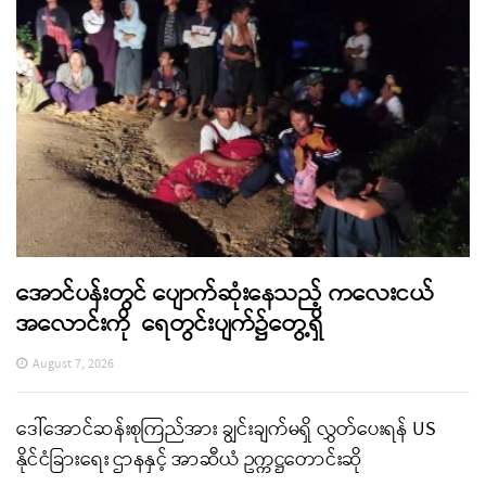
အောင်ပန်းတွင် ပျောက်ဆုံးနေသည့် ကလေးငယ်
အလောင်းကို ရေတွင်းပျက်၌တွေ့ရှိ
August 7, 2026
ဒေါ်အောင်ဆန်းစုကြည်အား ချွင်းချက်မရှိ လွှတ်ပေးရန် US
နိုင်ငံခြားရေး ဌာနနှင့် အာဆီယံ ဥက္ကဋ္ဌတောင်းဆို