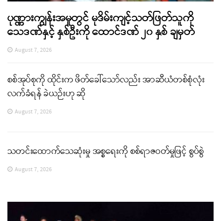
ပုဏ္ဏားကျွန်းအမှုတွင် မုဒိမ်းကျင့်သတ်ဖြတ်သူကို
သေဒဏ်နှင့် နှစ်ဦးကို ထောင်ဒဏ် ၂၀ နှစ် ချမှတ်
August 7, 2026
စစ်အုပ်စုကို ထိုင်းက ဖိတ်ခေါ်သော်လည်း အာဆီယံတစ်စုံလုံး
လက်ခံရန် ခဲယဉ်းဟု ဆို
August 7, 2026
သတင်းထောက်သေဆုံးမှု အစ္စရေးကို စစ်ရာဇဝတ်မှုဖြင့် စွပ်စွဲ
August 7, 2026