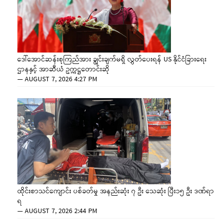
ဒေါ်အောင်ဆန်းစုကြည်အား ချွင်းချက်မရှိ လွှတ်ပေးရန် US နိုင်ငံခြားရေး
ဌာနနှင့် အာဆီယံ ဥက္ကဋ္ဌတောင်းဆို
—
AUGUST 7, 2026 4:27 PM
ထိုင်းစာသင်ကျောင်း ပစ်ခတ်မှု အနည်းဆုံး ၇ ဦး သေဆုံး ပြီး၁၅ ဦး ဒဏ်ရာ
ရ
—
AUGUST 7, 2026 2:44 PM