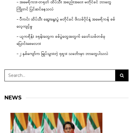
– အမေရိကား-တရုတ် ထိပ်သီး အစည်းအဝေး မတိုင်ခင် ဘာတွေ
ကြိုတင် ပြင်ဆင်နေသလဲ
– ပီကင်း ထိပ်သီး ဆွေးနွေးပွဲ မတိုင်ခင် ဖိလစ်ပိုင်နဲ့ အမေရိကန် စစ်
လေ့ကျင့်မှု
– ယူကရိန်း ဒရုန်းတွေက စစ်ပွဲတွေအတွက် ခေတ်သစ်တစ်ခု
ပြောင်းစေမလား
– ၂ နှစ်ကျော်က မြုပ်သွားတဲ့ ရုရှား သင်္ဘောမှာ ဘာတွေပါသလဲ
NEWS