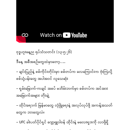
ဗုဒ္ဓဟူးနေ့ည ရုပ်သံသတင်း (၁၃-၅-၂၆)
ဒီနေ့ အစီအစဉ်တွေထဲမှာတော့…..
– ချင်းပြည်နဲ့ စစ်ကိုင်းတိုင်းမှာ စစ်တပ်က လေကြောင်းက ဗုံးကြဲလို့
စစ်သုံ့ပန်းတွေ အပါအဝင် လူသေဆုံး
– ရှမ်းမြောက်-ကချင် အစပ် မဘိမ်းဘက်မှာ စစ်တပ်က အင်အား
အမြောက်အများ တိုးချဲ့
– ထိုင်းရောက် မြန်မာတွေ လုံခြုံရေးနဲ့ အလုပ်လုပ်ဖို့ အကန့်အသတ်
တွေက ဘာတွေလဲ။
– UFC ခါးပတ်ပိုင်ရှင် ဂျော့ရှူဝါဗန် ထိုင်းနဲ့ မလေးရှားကို လာဖို့ရှိ