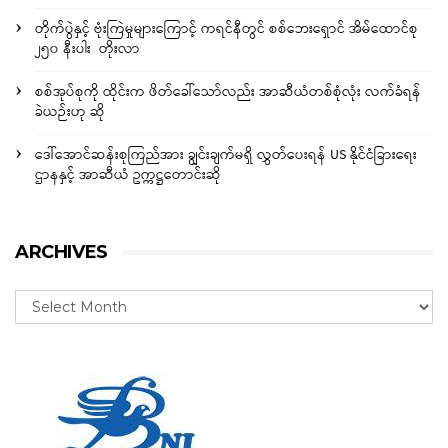
တိုက်ပွဲနှင့် ဗုံးကြဲမှုများကြောင့် ကရင်နီတွင် စစ်ဘေးရှောင် အိမ်ထောင်စု
၂၅၀ နီးပါး တိုးလာ
စစ်အုပ်စုကို ထိုင်းက ဖိတ်ခေါ်သော်လည်း အာဆီယံတစ်စုံလုံး လက်ခံရန်
ခဲယဉ်းဟု ဆို
ဒေါ်အောင်ဆန်းစုကြည်အား ချွင်းချက်မရှိ လွှတ်ပေးရန် US နိုင်ငံခြားရေး
ဌာနနှင့် အာဆီယံ ဥက္ကဋ္ဌတောင်းဆို
ARCHIVES