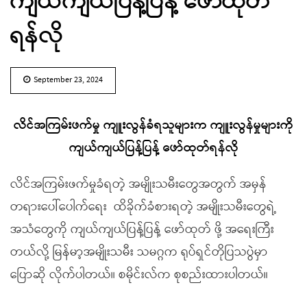
ကျယ်ကျယ်ပြန့်ပြန့် ဖော်ထုတ်
ရန်လို
September 23, 2024
လိင်အကြမ်းဖက်မှု ကျူးလွန်ခံရသူများက ကျူးလွန်မှုများကို
ကျယ်ကျယ်ပြန့်ပြန့် ဖော်ထုတ်ရန်လို
လိင်အကြမ်းဖက်မှုခံရတဲ့ အမျိုးသမီးတွေအတွက် အမှန်
တရားပေါ်ပေါက်ရေး ထိခိုက်ခံစားရတဲ့ အမျိုးသမီးတွေရဲ့
အသံတွေကို ကျယ်ကျယ်ပြန့်ပြန့် ဖော်ထုတ် ဖို့ အရေးကြီး
တယ်လို့ မြန်မာ့အမျိုးသမီး သမဂ္ဂက ရုပ်ရှင်တိုပြသပွဲမှာ
ပြောဆို လိုက်ပါတယ်။ စမိုင်းလ်က စုစည်းထားပါတယ်။