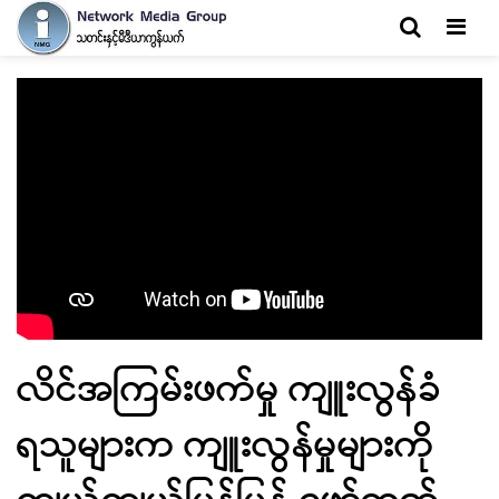
Men
လိင်အကြမ်းဖက်မှု ကျူးလွန်ခံ
ရသူများက ကျူးလွန်မှုများကို