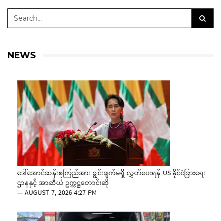
NEWS
ဒေါ်အောင်ဆန်းစုကြည်အား ချွင်းချက်မရှိ လွှတ်ပေးရန် US နိုင်ငံခြားရေး
ဌာနနှင့် အာဆီယံ ဥက္ကဋ္ဌတောင်းဆို
—
AUGUST 7, 2026 4:27 PM