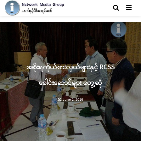
Men
အစိုးရကိုယ်စားလှယ်များနှင့် RCSS
ခေါင်းဆောင်များ တွေ့ဆုံ
June 2, 2016