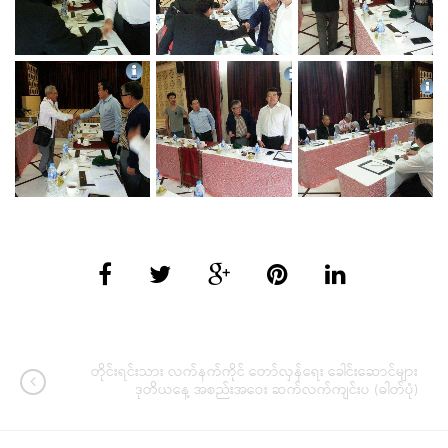
တိုင်းရင်းသား လက်နက်ကိုင် တော်လှန်ရေး ခေါင်းဆောင်များ
ဒုတိယနေ့ အစည်းအဝေး ဆက်လက်ကျင်းပ (ဓါတ်ပုံ)