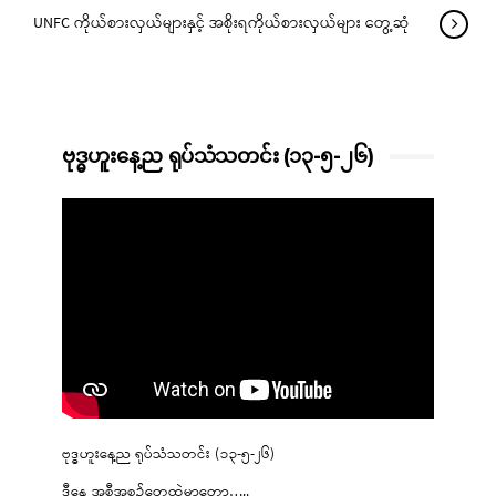
UNFC ကိုယ်စားလှယ်များနှင့် အစိုးရကိုယ်စားလှယ်များ တွေ့ဆုံ
ဗုဒ္ဓဟူးနေ့ည ရုပ်သံသတင်း (၁၃-၅-၂၆)
ဗုဒ္ဓဟူးနေ့ည ရုပ်သံသတင်း (၁၃-၅-၂၆)
ဒီနေ့ အစီအစဉ်တွေထဲမှာတော့…..