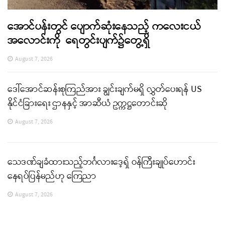
အောင်ပန်းတွင် ပျောက်ဆုံးနေသည့် ကလေးငယ်
အလောင်းကို ရေတွင်းပျက်၌တွေ့ရှိ
August 7, 2026
ဒေါ်အောင်ဆန်းစုကြည်အား ချွင်းချက်မရှိ လွှတ်ပေးရန် US
နိုင်ငံခြားရေး ဌာနနှင့် အာဆီယံ ဥက္ကဋ္ဌတောင်းဆို
August 7, 2026
သေဒဏ်ချခံထားသည့်ဘင်္ဂလားဒေ့ရှ် ဝန်ကြီးချုပ်ဟောင်း
နေရပ်ပြန်မည်ဟု ကြေညာ
August 7, 2026