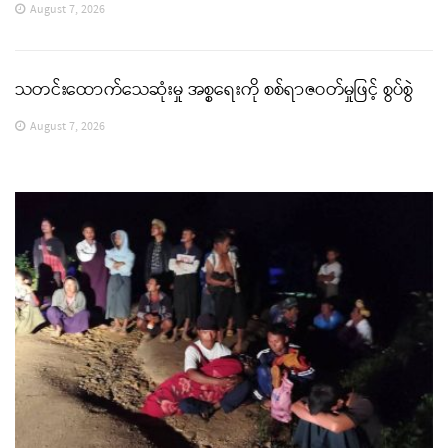
August 7, 2026
သတင်းထောက်သေဆုံးမှု အစ္စရေးကို စစ်ရာဇဝတ်မှုဖြင့် စွပ်စွဲ
August 7, 2026