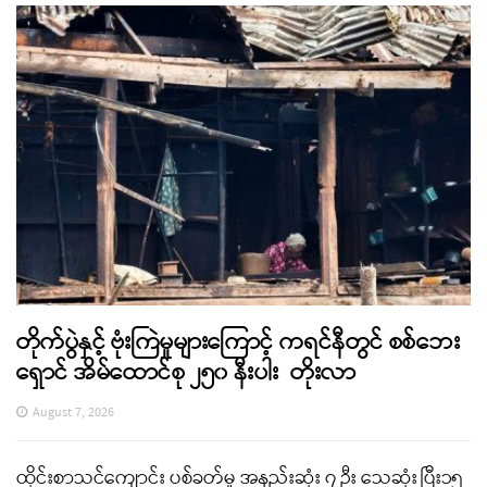
တိုက်ပွဲနှင့် ဗုံးကြဲမှုများကြောင့် ကရင်နီတွင် စစ်ဘေး
ရှောင် အိမ်ထောင်စု ၂၅၀ နီးပါး တိုးလာ
August 7, 2026
ထိုင်းစာသင်ကျောင်း ပစ်ခတ်မှု အနည်းဆုံး ၇ ဦး သေဆုံး ပြီး၁၅