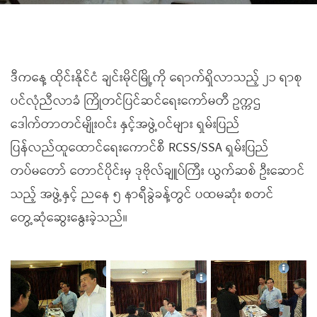
ဒီကနေ့ ထိုင်းနိုင်ငံ ချင်းမိုင်မြို့ကို ရောက်ရှိလာသည့် ၂၁ ရာစု
ပင်လုံညီလာခံ ကြိုတင်ပြင်ဆင်ရေးကော်မတီ ဥက္ကဌ
ဒေါက်တာတင်မျိုးဝင်း နှင့်အဖွဲ့ဝင်များ ရှမ်းပြည်
ပြန်လည်ထူထောင်ရေးကောင်စီ RCSS/SSA ရှမ်းပြည်
တပ်မတော် တောင်ပိုင်းမှ ဒုဗိုလ်ချူပ်ကြီး ယွက်ဆစ် ဦးဆောင်
သည့် အဖွဲ့နှင့် ညနေ ၅ နာရီခွဲခန့်တွင် ပထမဆုံး စတင်
တွေ့ဆုံဆွေးနွေးခဲ့သည်။