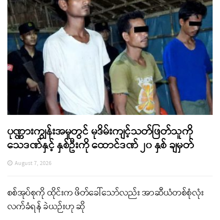
ပုဏ္ဏားကျွန်းအမှုတွင် မုဒိမ်းကျင့်သတ်ဖြတ်သူကို
သေဒဏ်နှင့် နှစ်ဦးကို ထောင်ဒဏ် ၂၀ နှစ် ချမှတ်
August 7, 2026
စစ်အုပ်စုကို ထိုင်းက ဖိတ်ခေါ်သော်လည်း အာဆီယံတစ်စုံလုံး
လက်ခံရန် ခဲယဉ်းဟု ဆို