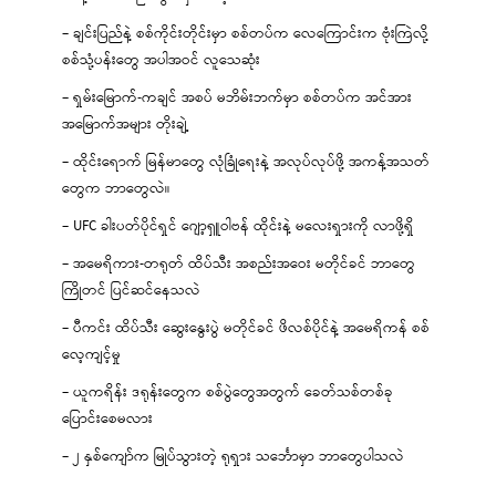
– ချင်းပြည်နဲ့ စစ်ကိုင်းတိုင်းမှာ စစ်တပ်က လေကြောင်းက ဗုံးကြဲလို့
စစ်သုံ့ပန်းတွေ အပါအဝင် လူသေဆုံး
– ရှမ်းမြောက်-ကချင် အစပ် မဘိမ်းဘက်မှာ စစ်တပ်က အင်အား
အမြောက်အများ တိုးချဲ့
– ထိုင်းရောက် မြန်မာတွေ လုံခြုံရေးနဲ့ အလုပ်လုပ်ဖို့ အကန့်အသတ်
တွေက ဘာတွေလဲ။
– UFC ခါးပတ်ပိုင်ရှင် ဂျော့ရှူဝါဗန် ထိုင်းနဲ့ မလေးရှားကို လာဖို့ရှိ
– အမေရိကား-တရုတ် ထိပ်သီး အစည်းအဝေး မတိုင်ခင် ဘာတွေ
ကြိုတင် ပြင်ဆင်နေသလဲ
– ပီကင်း ထိပ်သီး ဆွေးနွေးပွဲ မတိုင်ခင် ဖိလစ်ပိုင်နဲ့ အမေရိကန် စစ်
လေ့ကျင့်မှု
– ယူကရိန်း ဒရုန်းတွေက စစ်ပွဲတွေအတွက် ခေတ်သစ်တစ်ခု
ပြောင်းစေမလား
– ၂ နှစ်ကျော်က မြုပ်သွားတဲ့ ရုရှား သင်္ဘောမှာ ဘာတွေပါသလဲ