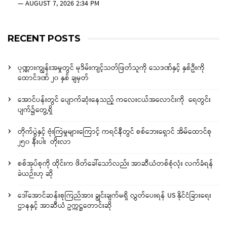
—
AUGUST 7, 2026 2:34 PM
RECENT POSTS
ပုဏ္ဏားကျွန်းအမှုတွင် မုဒိမ်းကျင့်သတ်ဖြတ်သူကို သေဒဏ်နှင့် နှစ်ဦးကို
ထောင်ဒဏ် ၂၀ နှစ် ချမှတ်
အောင်ပန်းတွင် ပျောက်ဆုံးနေသည့် ကလေးငယ်အလောင်းကို ရေတွင်း
ပျက်၌တွေ့ရှိ
တိုက်ပွဲနှင့် ဗုံးကြဲမှုများကြောင့် ကရင်နီတွင် စစ်ဘေးရှောင် အိမ်ထောင်စု
၂၅၀ နီးပါး တိုးလာ
စစ်အုပ်စုကို ထိုင်းက ဖိတ်ခေါ်သော်လည်း အာဆီယံတစ်စုံလုံး လက်ခံရန်
ခဲယဉ်းဟု ဆို
ဒေါ်အောင်ဆန်းစုကြည်အား ချွင်းချက်မရှိ လွှတ်ပေးရန် US နိုင်ငံခြားရေး
ဌာနနှင့် အာဆီယံ ဥက္ကဋ္ဌတောင်းဆို