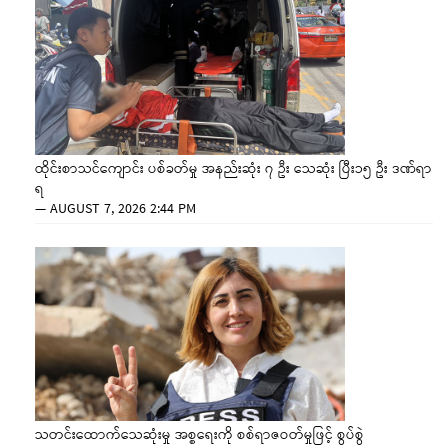
ထိုင်းစာသင်ကျောင်း ပစ်ခတ်မှု အနည်းဆုံး ၇ ဦး သေဆုံး ပြီး၁၅ ဦး ဒဏ်ရာ
ရ
—
AUGUST 7, 2026 2:44 PM
သတင်းထောက်သေဆုံးမှု အစ္စရေးကို စစ်ရာဇဝတ်မှုဖြင့် စွပ်စွဲ