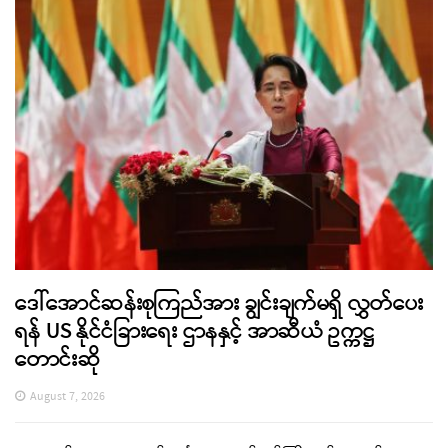
ဒေါ်အောင်ဆန်းစုကြည်အား ချွင်းချက်မရှိ လွှတ်ပေး
ရန် US နိုင်ငံခြားရေး ဌာနနှင့် အာဆီယံ ဥက္ကဋ္ဌ
တောင်းဆို
August 7, 2026