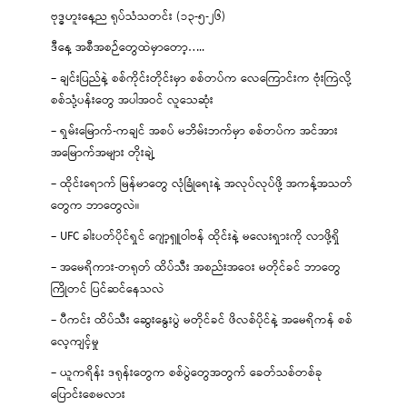
ဗုဒ္ဓဟူးနေ့ည ရုပ်သံသတင်း (၁၃-၅-၂၆)
ဒီနေ့ အစီအစဉ်တွေထဲမှာတော့…..
– ချင်းပြည်နဲ့ စစ်ကိုင်းတိုင်းမှာ စစ်တပ်က လေကြောင်းက ဗုံးကြဲလို့
စစ်သုံ့ပန်းတွေ အပါအဝင် လူသေဆုံး
– ရှမ်းမြောက်-ကချင် အစပ် မဘိမ်းဘက်မှာ စစ်တပ်က အင်အား
အမြောက်အများ တိုးချဲ့
– ထိုင်းရောက် မြန်မာတွေ လုံခြုံရေးနဲ့ အလုပ်လုပ်ဖို့ အကန့်အသတ်
တွေက ဘာတွေလဲ။
– UFC ခါးပတ်ပိုင်ရှင် ဂျော့ရှူဝါဗန် ထိုင်းနဲ့ မလေးရှားကို လာဖို့ရှိ
– အမေရိကား-တရုတ် ထိပ်သီး အစည်းအဝေး မတိုင်ခင် ဘာတွေ
ကြိုတင် ပြင်ဆင်နေသလဲ
– ပီကင်း ထိပ်သီး ဆွေးနွေးပွဲ မတိုင်ခင် ဖိလစ်ပိုင်နဲ့ အမေရိကန် စစ်
လေ့ကျင့်မှု
– ယူကရိန်း ဒရုန်းတွေက စစ်ပွဲတွေအတွက် ခေတ်သစ်တစ်ခု
ပြောင်းစေမလား