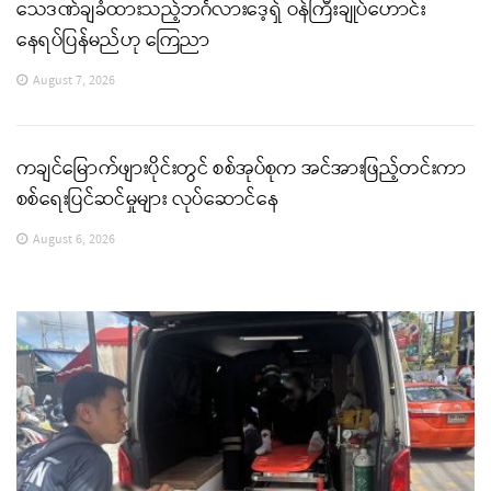
သေဒဏ်ချခံထားသည့်ဘင်္ဂလားဒေ့ရှ် ဝန်ကြီးချုပ်ဟောင်း
နေရပ်ပြန်မည်ဟု ကြေညာ
August 7, 2026
ကချင်မြောက်ဖျားပိုင်းတွင် စစ်အုပ်စုက အင်အားဖြည့်တင်းကာ
စစ်ရေးပြင်ဆင်မှုများ လုပ်ဆောင်နေ
August 6, 2026