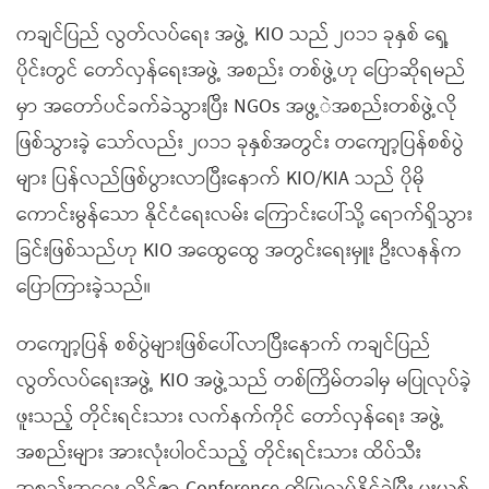
ကချင်ပြည် လွတ်လပ်ရေး အဖွဲ့ KIO သည် ၂၀၁၁ ခုနှစ် ရှေ့
ပိုင်းတွင် တော်လှန်ရေးအဖွဲ့ အစည်း တစ်ဖွဲ့ဟု ပြောဆိုရမည်
မှာ အတော်ပင်ခက်ခဲသွားပြီး NGOs အဖွ့ဲအစည်းတစ်ဖွဲ့လို
ဖြစ်သွားခဲ့ သော်လည်း ၂၀၁၁ ခုနှစ်အတွင်း တကျော့ပြန်စစ်ပွဲ
များ ပြန်လည်ဖြစ်ပွားလာပြီးနောက် KIO/KIA သည် ပိုမို
ကောင်းမွန်သော နိုင်ငံရေးလမ်း ကြောင်းပေါ်သို့ ရောက်ရှိသွား
ခြင်းဖြစ်သည်ဟု KIO အထွေထွေ အတွင်းရေးမှူး ဦးလနန်က
ပြောကြားခဲ့သည်။
တကျော့ပြန် စစ်ပွဲများဖြစ်ပေါ်လာပြီးနောက် ကချင်ပြည်
လွတ်လပ်ရေးအဖွဲ့ KIO အဖွဲ့သည် တစ်ကြိမ်တခါမှ မပြုလုပ်ခဲ့
ဖူးသည့် တိုင်းရင်းသား လက်နက်ကိုင် တော်လှန်ရေး အဖွဲ့
အစည်းများ အားလုံးပါဝင်သည့် တိုင်းရင်းသား ထိပ်သီး