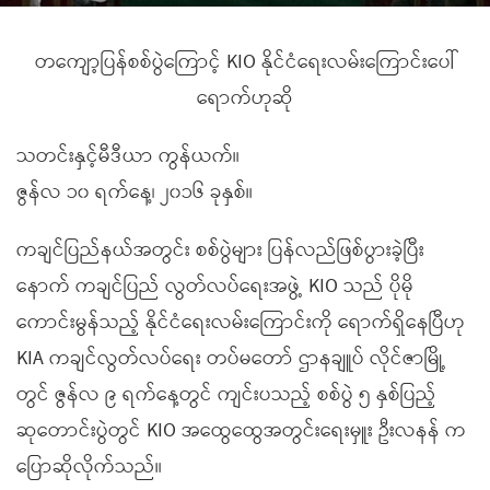
တကျော့ပြန်စစ်ပွဲကြောင့် KIO နိုင်ငံရေးလမ်းကြောင်းပေါ်
ရောက်ဟုဆို
သတင်းနှင့်မီဒီယာ ကွန်ယက်။
ဇွန်လ ၁၀ ရက်နေ့၊ ၂၀၁၆ ခုနှစ်။
ကချင်ပြည်နယ်အတွင်း စစ်ပွဲများ ပြန်လည်ဖြစ်ပွားခဲ့ပြီး
နောက် ကချင်ပြည် လွတ်လပ်ရေးအဖွဲ့ KIO သည် ပိုမို
ကောင်းမွန်သည့် နိုင်ငံရေးလမ်းကြောင်းကို ရောက်ရှိနေပြီဟု
KIA ကချင်လွတ်လပ်ရေး တပ်မတော် ဌာနချူပ် လိုင်ဇာမြို့
တွင် ဇွန်လ ၉ ရက်နေ့တွင် ကျင်းပသည့် စစ်ပွဲ ၅ နှစ်ပြည့်
ဆုတောင်းပွဲတွင် KIO အထွေထွေအတွင်းရေးမှူး ဦးလနန် က
ပြောဆိုလိုက်သည်။