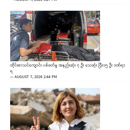
ထိုင်းစာသင်ကျောင်း ပစ်ခတ်မှု အနည်းဆုံး ၇ ဦး သေဆုံး ပြီး၁၅ ဦး ဒဏ်ရာ
ရ
—
AUGUST 7, 2026 2:44 PM