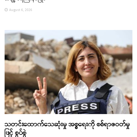
August 6, 2026
သတင်းထောက်သေဆုံးမှု အစ္စရေးကို စစ်ရာဇဝတ်မှု
ဖြင့် စွပ်စွဲ