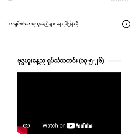
ကချင်စစ်ဘေးဒုက္ခသည်များ နေရပ်ပြန်လို
ဗုဒ္ဓဟူးနေ့ည ရုပ်သံသတင်း (၁၃-၅-၂၆)