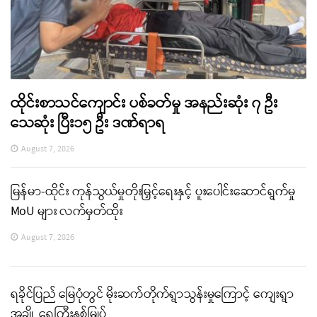
ထိုင်းစာသင်ကျောင်း ပစ်ခတ်မှု အနည်းဆုံး ၇ ဦး
သေဆုံး ပြီး၁၅ ဦး ဒဏ်ရာရ
August 7, 2026
မြန်မာ-ထိုင်း ကုန်သွယ်မှုတိုးမြှင့်ရေးနှင့် ပူးပေါင်းဆောင်ရွက်မှု
MoU များ လက်မှတ်ထိုး
August 7, 2026
ရခိုင်ပြည် မြေပုံတွင် မိုးဆက်တိုက်ရွာသွန်းမှုကြောင့် ကျေးရွာ
အချို့ ရေကြီးနစ်မြုပ်