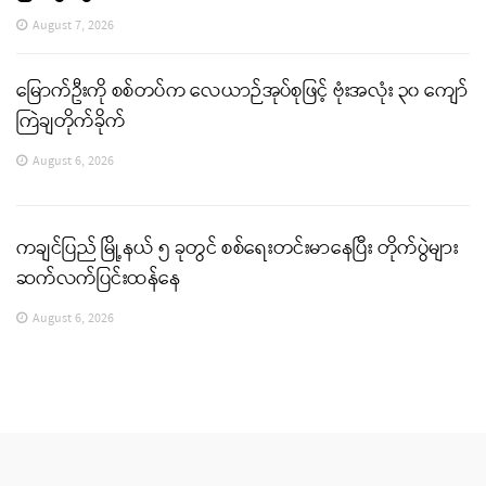
August 7, 2026
မြောက်ဦးကို စစ်တပ်က လေယာဉ်အုပ်စုဖြင့် ဗုံးအလုံး ၃၀ ကျော်
ကြဲချတိုက်ခိုက်
August 6, 2026
ကချင်ပြည် မြို့နယ် ၅ ခုတွင် စစ်ရေးတင်းမာနေပြီး တိုက်ပွဲများ
ဆက်လက်ပြင်းထန်နေ
August 6, 2026