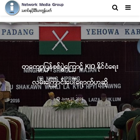
Men
တကျော့ပြန်စစ်ပွဲကြောင့် KIO နိုင်ငံရေး
လမ်းကြောင်းပေါ်ရောက်ဟုဆို
June 10, 2016