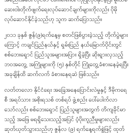
အစည်းအဝေး လိုင်ဇာ Conference ကိုပြုလုပ်နိုင်ခဲ့ပြီး မူးယစ်
ဆေးဝါးတိုက်ဖျက်ရေးလုပ်ဆောင်ချက်များကိုလည်း ပိုမို
လုပ်ဆောင်နိုင်ခဲ့သည်ဟု သူက ဆက်ပြောသည်။
၂၀၁၁ ခုနှစ် ဇွန်(၉)ရက်နေ့မှ စတင်ဖြစ်ပွားခဲ့သည့် တိုက်ပွဲများ
ကြောင့် ကချင်ပြည်နယ်နှင့် ရှမ်းပြည် နယ်မြောက်ပိုင်းတွင်
စစ်ဘေးရှောင် ပြည်သူအများအပြား ရှိခဲ့ပြီး ဆိုးရွားလှသည့်
ဘဝအတွေ့ အကြုံများကို (၅) နှစ်တိုင် ကြုံတွေ့ခံစားနေခဲ့ရပြီး
အခုချိန်ထိ ဆက်လက် ခံစားနေရဆဲ ဖြစ်သည်။
လတ်တလော နိုင်ငံရေး အခြေအနေပြောင်းလဲမှုနှင့် ဒီမိုကရေ
စီ အရပ်သား အစိုးရသစ် တစ်ရပ် ဖွဲ့စည်း ပေါ်ပေါက်လာ
သော်လည်း စစ်ဘေးရှောင် ပြည်သူများအတွက် တိကျခိုင်မာ
သည့် အဖြေ မရရှိသေးသည့်အပြင် ပံ့ပိုးကူညီမှုများလည်း
ဆုတ်ယုတ်သွားသည်ဟု ဇွန်လ (၉) ရက်နေ့ရက်စွဲဖြင့် ထုတ်