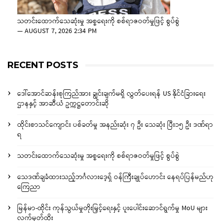
သတင်းထောက်သေဆုံးမှု အစ္စရေးကို စစ်ရာဇဝတ်မှုဖြင့် စွပ်စွဲ
—
AUGUST 7, 2026 2:34 PM
RECENT POSTS
ဒေါ်အောင်ဆန်းစုကြည်အား ချွင်းချက်မရှိ လွှတ်ပေးရန် US နိုင်ငံခြားရေး
ဌာနနှင့် အာဆီယံ ဥက္ကဋ္ဌတောင်းဆို
ထိုင်းစာသင်ကျောင်း ပစ်ခတ်မှု အနည်းဆုံး ၇ ဦး သေဆုံး ပြီး၁၅ ဦး ဒဏ်ရာ
ရ
သတင်းထောက်သေဆုံးမှု အစ္စရေးကို စစ်ရာဇဝတ်မှုဖြင့် စွပ်စွဲ
သေဒဏ်ချခံထားသည့်ဘင်္ဂလားဒေ့ရှ် ဝန်ကြီးချုပ်ဟောင်း နေရပ်ပြန်မည်ဟု
ကြေညာ
မြန်မာ-ထိုင်း ကုန်သွယ်မှုတိုးမြှင့်ရေးနှင့် ပူးပေါင်းဆောင်ရွက်မှု MoU များ
လက်မှတ်ထိုး