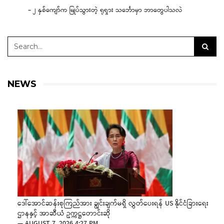
– ၂ နှစ်ကျော်က မြုပ်သွားတဲ့ ရုရှား သင်္ဘောမှာ ဘာတွေပါသလဲ
NEWS
ဒေါ်အောင်ဆန်းစုကြည်အား ချွင်းချက်မရှိ လွှတ်ပေးရန် US နိုင်ငံခြားရေး
ဌာနနှင့် အာဆီယံ ဥက္ကဋ္ဌတောင်းဆို
—
AUGUST 7, 2026 4:27 PM