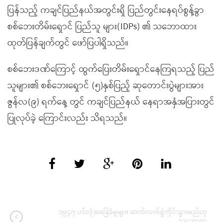
ပြန်သည့် ကချင်ပြည်နယ်အတွင်းရှိ ပြည်တွင်းနေရပ်စွန့်ခွာ
စစ်ဘေးတိမ်းရှောင် ပြည်သူ များ(IDPs) ၏ သဘောထား
ထုတ်ပြန်ချက်တွင် ဖော်ပြပါရှိသည်။
စစ်ဘေးဒဏ်ကြောင့် ထွက်ပြေးတိမ်းရှောင်နေကြရသည့် ပြည်
သူများ၏ စစ်ဘေးရှောင် (၅)နှစ်ပြည့် ဆုတောင်းပွဲများအား
ဇွန်လ(၉) ရက်နေ့ တွင် ကချင်ပြည်နယ် နေရာအနှံအပြားတွင်
ပြုလုပ်ခဲ့ ကြောင်းလည်း သိရသည်။
၁၉၄၇ ပင်လုံအခြေခံမူများ ဆက်လက်စွဲကိုင်သွားမည်ဟု
သဘောတူ