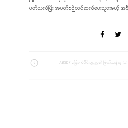
ပတ်သက်ပြီး အပတ်စဉ်တင်ဆက်ပေးသွားမယ့် အစီစ
ABSDF မြောက်ပိုင်းဥက္ကဌ၏ ဖြတ်သန်းမှု (၁)