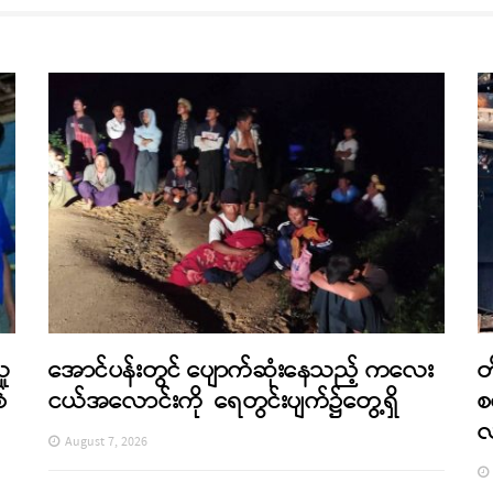
သူ
အောင်ပန်းတွင် ပျောက်ဆုံးနေသည့် ကလေး
တ
်
ငယ်အလောင်းကို ရေတွင်းပျက်၌တွေ့ရှိ
စ
August 7, 2026