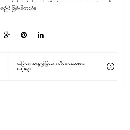
ဉ်ပဲ ဖြစ်ပါတယ်။
လုံခြုံရေးကဏ္ဍပြုပြင်ရေး တိုင်းရင်းသားများ
ဆွေးနွေး