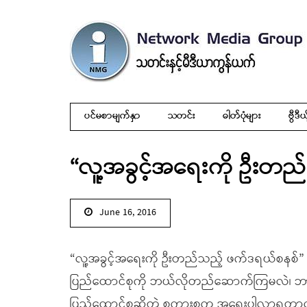
ပင်မစာမျက်နှာ
သတင်း
ဓါတ်ပုံများ
ဗွီဒီယ
“လူ့အခွင့်အရေးကို ဦးတည
June 16, 2016
“လူ့အခွင့်အရေးကို ဦးတည်သည့် ဖက်ဒရယ်စနစ်” ဆိုတဲ
ပြည်ထောင်စုကို ဘယ်လိုတည်ဆောက်ကြမလဲ၊ ဘာ့ကြ
ပြည်ထောင်စုဆိုတဲ့ စကားစုက အရေးပါလာရတာလဲ၊