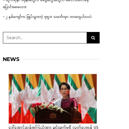
– ယူကရိန်း ဒရုန်းတွေက စစ်ပွဲတွေအတွက် ခေတ်သစ်တစ်ခု
ပြောင်းစေမလား
– ၂ နှစ်ကျော်က မြုပ်သွားတဲ့ ရုရှား သင်္ဘောမှာ ဘာတွေပါသလဲ
NEWS
ဒေါ်အောင်ဆန်းစုကြည်အား ချွင်းချက်မရှိ လွှတ်ပေးရန် US