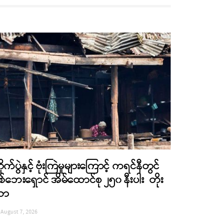
ိုက်ပွဲနှင့် ဗုံးကြဲမှုများကြောင့် ကရင်နီတွင်
စ်ဘေးရှောင် အိမ်ထောင်စု ၂၅၀ နီးပါး တိုး
လာ
August 7, 2026