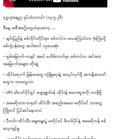
ဗုဒ္ဓဟူးနေ့ည ရုပ်သံသတင်း (၁၃-၅-၂၆)
ဒီနေ့ အစီအစဉ်တွေထဲမှာတော့…..
– ချင်းပြည်နဲ့ စစ်ကိုင်းတိုင်းမှာ စစ်တပ်က လေကြောင်းက ဗုံးကြဲလို့
စစ်သုံ့ပန်းတွေ အပါအဝင် လူသေဆုံး
– ရှမ်းမြောက်-ကချင် အစပ် မဘိမ်းဘက်မှာ စစ်တပ်က အင်အား
အမြောက်အများ တိုးချဲ့
– ထိုင်းရောက် မြန်မာတွေ လုံခြုံရေးနဲ့ အလုပ်လုပ်ဖို့ အကန့်အသတ်
တွေက ဘာတွေလဲ။
– UFC ခါးပတ်ပိုင်ရှင် ဂျော့ရှူဝါဗန် ထိုင်းနဲ့ မလေးရှားကို လာဖို့ရှိ
– အမေရိကား-တရုတ် ထိပ်သီး အစည်းအဝေး မတိုင်ခင် ဘာတွေ
ကြိုတင် ပြင်ဆင်နေသလဲ
– ပီကင်း ထိပ်သီး ဆွေးနွေးပွဲ မတိုင်ခင် ဖိလစ်ပိုင်နဲ့ အမေရိကန် စစ်
လေ့ကျင့်မှု