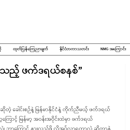
ို
ထုတ်ပြန်ကြေညာချက်
နိုင်ငံတကာသတင်း
NMG အကြောင်း
်သည့် ဖက်ဒရယ်စနစ်”
့ ခေါင်းစဉ်နဲ့ မြန်မာနိုင်ငံနဲ့ ကိုက်ညီမယ့် ဖက်ဒရယ်
ောင့် မြန်မာ့ အဝန်းအဝိုင်းထဲမှာ ဖက်ဒရယ်
 ဘာ့ကြောင့် နားလည်ဖို့ လိုအပ်လာရတာလဲ ဆိုတာနဲ့