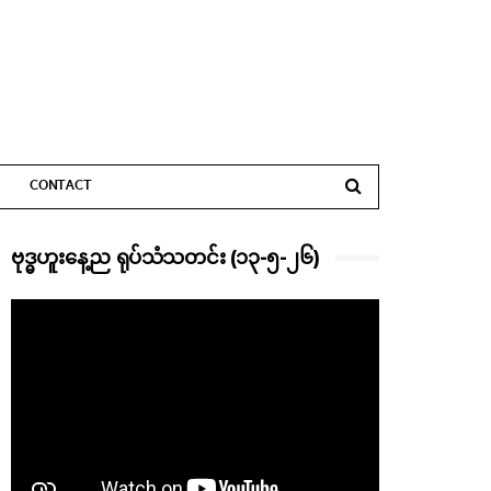
CONTACT
ဗုဒ္ဓဟူးနေ့ည ရုပ်သံသတင်း (၁၃-၅-၂၆)