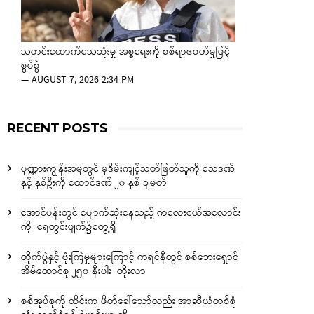
သတင်းထောက်သေဆုံးမှု အစ္စရေးကို စစ်ရာဇဝတ်မှုဖြင့်
စွပ်စွဲ
—
AUGUST 7, 2026 2:34 PM
RECENT POSTS
ပုဏ္ဏားကျွန်းအမှုတွင် မုဒိမ်းကျင့်သတ်ဖြတ်သူကို သေဒဏ်
နှင့် နှစ်ဦးကို ထောင်ဒဏ် ၂၀ နှစ် ချမှတ်
အောင်ပန်းတွင် ပျောက်ဆုံးနေသည့် ကလေးငယ်အလောင်း
ကို ရေတွင်းပျက်၌တွေ့ရှိ
တိုက်ပွဲနှင့် ဗုံးကြဲမှုများကြောင့် ကရင်နီတွင် စစ်ဘေးရှောင်
အိမ်ထောင်စု ၂၅၀ နီးပါး တိုးလာ
စစ်အုပ်စုကို ထိုင်းက ဖိတ်ခေါ်သော်လည်း အာဆီယံတစ်စုံ