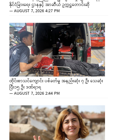
နိုင်ငံခြားရေး ဌာနနှင့် အာဆီယံ ဥက္ကဋ္ဌတောင်းဆို
—
AUGUST 7, 2026 4:27 PM
ထိုင်းစာသင်ကျောင်း ပစ်ခတ်မှု အနည်းဆုံး ၇ ဦး သေဆုံး
ပြီး၁၅ ဦး ဒဏ်ရာရ
—
AUGUST 7, 2026 2:44 PM