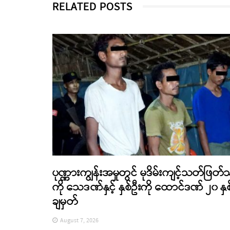
RELATED POSTS
ပုဏ္ဏားကျွန်းအမှုတွင် မုဒိမ်းကျင့်သတ်ဖြတ်
ကို သေဒဏ်နှင့် နှစ်ဦးကို ထောင်ဒဏ် ၂၀ နှစ
ချမှတ်
August 7, 2026