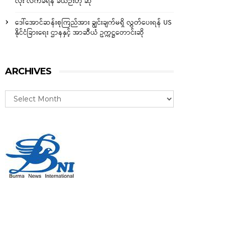
လုံး လက်ခံရန် ခဲယဉ်းဟု ဆို
ဒေါ်အောင်ဆန်းစုကြည်အား ချွင်းချက်မရှိ လွှတ်ပေးရန် US
နိုင်ငံခြားရေး ဌာနနှင့် အာဆီယံ ဥက္ကဋ္ဌတောင်းဆို
ARCHIVES