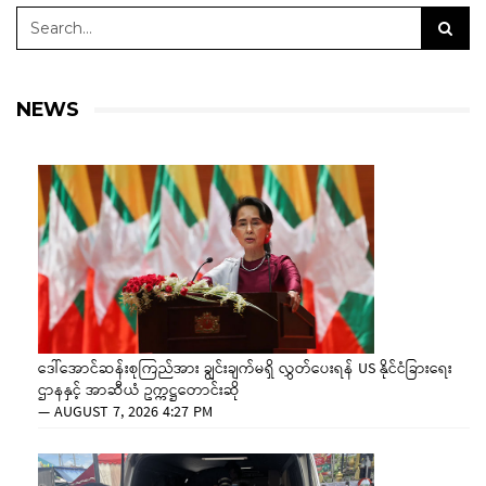
NEWS
ဒေါ်အောင်ဆန်းစုကြည်အား ချွင်းချက်မရှိ လွှတ်ပေးရန် US နိုင်ငံခြားရေး
ဌာနနှင့် အာဆီယံ ဥက္ကဋ္ဌတောင်းဆို
—
AUGUST 7, 2026 4:27 PM