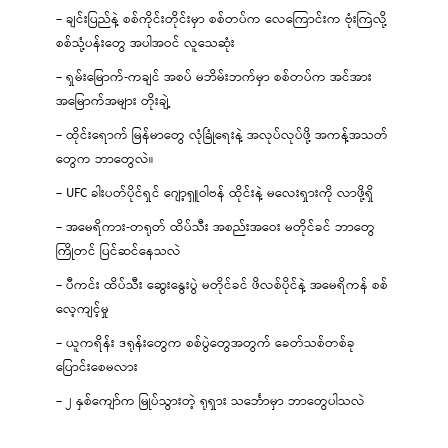
– ချင်းပြည်နဲ့ စစ်ကိုင်းတိုင်းမှာ စစ်တပ်က လေကြောင်းက ဗုံးကြဲလို့
စစ်သုံ့ပန်းတွေ အပါအဝင် လူသေဆုံး
– ရှမ်းမြောက်-ကချင် အစပ် မဘိမ်းဘက်မှာ စစ်တပ်က အင်အား
အမြောက်အများ တိုးချဲ့
– ထိုင်းရောက် မြန်မာတွေ လုံခြုံရေးနဲ့ အလုပ်လုပ်ဖို့ အကန့်အသတ်
တွေက ဘာတွေလဲ။
– UFC ခါးပတ်ပိုင်ရှင် ဂျော့ရှူဝါဗန် ထိုင်းနဲ့ မလေးရှားကို လာဖို့ရှိ
– အမေရိကား-တရုတ် ထိပ်သီး အစည်းအဝေး မတိုင်ခင် ဘာတွေ
ကြိုတင် ပြင်ဆင်နေသလဲ
– ပီကင်း ထိပ်သီး ဆွေးနွေးပွဲ မတိုင်ခင် ဖိလစ်ပိုင်နဲ့ အမေရိကန် စစ်
လေ့ကျင့်မှု
– ယူကရိန်း ဒရုန်းတွေက စစ်ပွဲတွေအတွက် ခေတ်သစ်တစ်ခု
ပြောင်းစေမလား
– ၂ နှစ်ကျော်က မြုပ်သွားတဲ့ ရုရှား သင်္ဘောမှာ ဘာတွေပါသလဲ