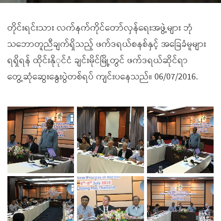
တိုင်းရင်းသား လက်နက်ကိုင်တော်လှန်ရေးအဖွဲ့များ ဘုံ
သဘောတူညီချက်ရှိသည့် ဖက်ဒရယ်စနစ်နှင့် အခြေခံမူများ
ရရှိရန် ထိုင်းနိုုင်ငံ ချင်းမိုင်မြို့တွင် ဖက်ဒရယ်ဆိုင်ရာ
တွေ့ဆုံဆွေးနွေးပွဲတစ်ရပ် ကျင်းပနေသည်။ 06/07/2016.