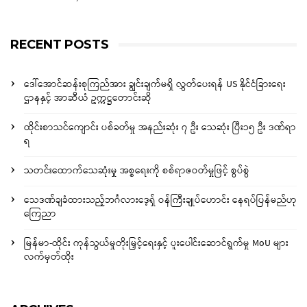
RECENT POSTS
ဒေါ်အောင်ဆန်းစုကြည်အား ချွင်းချက်မရှိ လွှတ်ပေးရန် US နိုင်ငံခြားရေး
ဌာနနှင့် အာဆီယံ ဥက္ကဋ္ဌတောင်းဆို
ထိုင်းစာသင်ကျောင်း ပစ်ခတ်မှု အနည်းဆုံး ၇ ဦး သေဆုံး ပြီး၁၅ ဦး ဒဏ်ရာ
ရ
သတင်းထောက်သေဆုံးမှု အစ္စရေးကို စစ်ရာဇဝတ်မှုဖြင့် စွပ်စွဲ
သေဒဏ်ချခံထားသည့်ဘင်္ဂလားဒေ့ရှ် ဝန်ကြီးချုပ်ဟောင်း နေရပ်ပြန်မည်ဟု
ကြေညာ
မြန်မာ-ထိုင်း ကုန်သွယ်မှုတိုးမြှင့်ရေးနှင့် ပူးပေါင်းဆောင်ရွက်မှု MoU များ
လက်မှတ်ထိုး