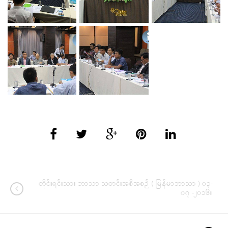
တိုင်းရင်းသား ဘာသာ သတင်းအစီအစဉ် ( မြန်မာဘာသာ ) ၀၃-
၀၇ -၂၀၁၆။