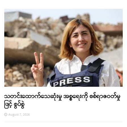
သတင်းထောက်သေဆုံးမှု အစ္စရေးကို စစ်ရာဇဝတ်မှု
ဖြင့် စွပ်စွဲ
August 7, 2026