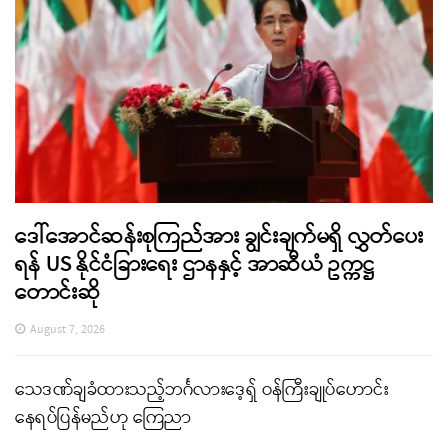
ဒေါ်အောင်ဆန်းစုကြည်အား ချွင်းချက်မရှိ လွှတ်ပေး
ရန် US နိုင်ငံခြားရေး ဌာနနှင့် အာဆီယံ ဥက္ကဋ္ဌ
တောင်းဆို
August 7, 2026
သေဒဏ်ချခံထားသည့်ဘင်္ဂလားဒေ့ရှ် ဝန်ကြီးချုပ်ဟောင်း
နေရပ်ပြန်မည်ဟု ကြေညာ