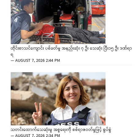
ထိုင်းစာသင်ကျောင်း ပစ်ခတ်မှု အနည်းဆုံး ၇ ဦး သေဆုံး ပြီး၁၅ ဦး ဒဏ်ရာ
ရ
—
AUGUST 7, 2026 2:44 PM
သတင်းထောက်သေဆုံးမှု အစ္စရေးကို စစ်ရာဇဝတ်မှုဖြင့် စွပ်စွဲ
—
AUGUST 7, 2026 2:34 PM