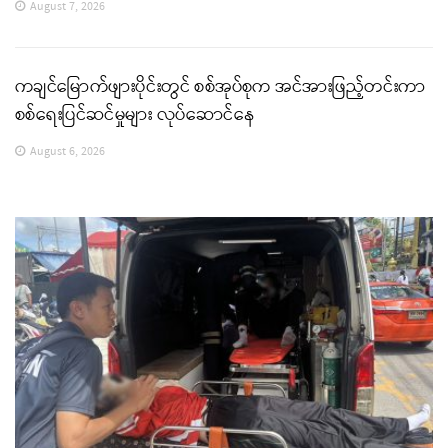
August 7, 2026
ကချင်မြောက်ဖျားပိုင်းတွင် စစ်အုပ်စုက အင်အားဖြည့်တင်းကာ
စစ်ရေးပြင်ဆင်မှုများ လုပ်ဆောင်နေ
August 6, 2026