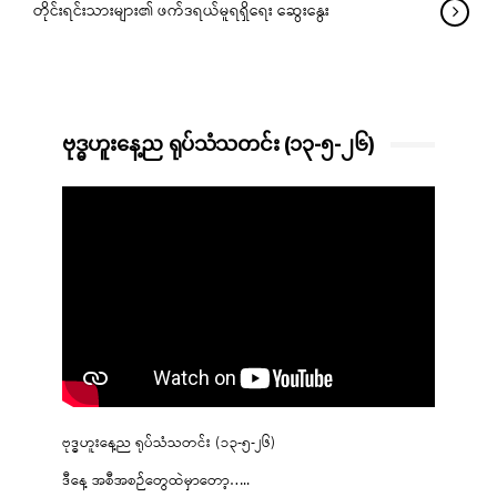
တိုင်းရင်းသားများ၏ ဖက်ဒရယ်မူရရှိရေး ဆွေးနွေး
ဗုဒ္ဓဟူးနေ့ည ရုပ်သံသတင်း (၁၃-၅-၂၆)
ဗုဒ္ဓဟူးနေ့ည ရုပ်သံသတင်း (၁၃-၅-၂၆)
ဒီနေ့ အစီအစဉ်တွေထဲမှာတော့…..