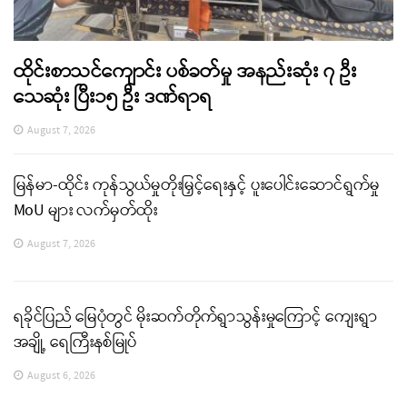
ထိုင်းစာသင်ကျောင်း ပစ်ခတ်မှု အနည်းဆုံး ၇ ဦး
သေဆုံး ပြီး၁၅ ဦး ဒဏ်ရာရ
August 7, 2026
မြန်မာ-ထိုင်း ကုန်သွယ်မှုတိုးမြှင့်ရေးနှင့် ပူးပေါင်းဆောင်ရွက်မှု
MoU များ လက်မှတ်ထိုး
August 7, 2026
ရခိုင်ပြည် မြေပုံတွင် မိုးဆက်တိုက်ရွာသွန်းမှုကြောင့် ကျေးရွာ
အချို့ ရေကြီးနစ်မြုပ်
August 6, 2026