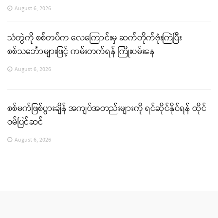
August 6, 2026
သံတွဲကို စစ်တပ်က လေကြောင်းမှ ဆက်တိုက်ဗုံးကြဲပြီး
စစ်သင်္ဘောများဖြင့် ကမ်းတက်ရန် ကြိုးပမ်းနေ
August 6, 2026
စစ်မက်ဖြစ်ပွားချိန် အကျပ်အတည်းများကို ရင်ဆိုင်နိုင်ရန် ထိုင်
ဝမ်ပြင်ဆင်
August 6, 2026