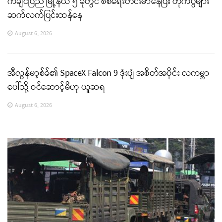
ကချင်ပြည် မြို့နယ် ၅ ခုတွင် စစ်ရေးတင်းမာနေပြီး တိုက်ပွဲများ
ဆက်လက်ပြင်းထန်နေ
August 6, 2026
အီလွန်မာ့စ်ခ်၏ SpaceX Falcon 9 ဒုံးပျံ အစိတ်အပိုင်း လကမ္ဘာ
ပေါ်သို့ ဝင်ဆောင့်မိဟု ယူဆရ
August 6, 2026