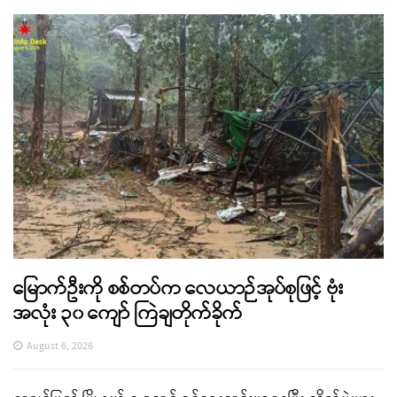
မြောက်ဦးကို စစ်တပ်က လေယာဉ်အုပ်စုဖြင့် ဗုံး
အလုံး ၃၀ ကျော် ကြဲချတိုက်ခိုက်
August 6, 2026