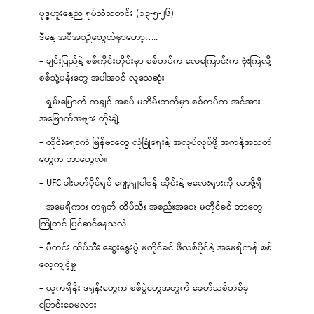
ဗုဒ္ဓဟူးနေ့ည ရုပ်သံသတင်း (၁၃-၅-၂၆)
ဒီနေ့ အစီအစဉ်တွေထဲမှာတော့…..
– ချင်းပြည်နဲ့ စစ်ကိုင်းတိုင်းမှာ စစ်တပ်က လေကြောင်းက ဗုံးကြဲလို့
စစ်သုံ့ပန်းတွေ အပါအဝင် လူသေဆုံး
– ရှမ်းမြောက်-ကချင် အစပ် မဘိမ်းဘက်မှာ စစ်တပ်က အင်အား
အမြောက်အများ တိုးချဲ့
– ထိုင်းရောက် မြန်မာတွေ လုံခြုံရေးနဲ့ အလုပ်လုပ်ဖို့ အကန့်အသတ်
တွေက ဘာတွေလဲ။
– UFC ခါးပတ်ပိုင်ရှင် ဂျော့ရှူဝါဗန် ထိုင်းနဲ့ မလေးရှားကို လာဖို့ရှိ
– အမေရိကား-တရုတ် ထိပ်သီး အစည်းအဝေး မတိုင်ခင် ဘာတွေ
ကြိုတင် ပြင်ဆင်နေသလဲ
– ပီကင်း ထိပ်သီး ဆွေးနွေးပွဲ မတိုင်ခင် ဖိလစ်ပိုင်နဲ့ အမေရိကန် စစ်
လေ့ကျင့်မှု
– ယူကရိန်း ဒရုန်းတွေက စစ်ပွဲတွေအတွက် ခေတ်သစ်တစ်ခု
ပြောင်းစေမလား