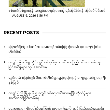
စစ်မက်ဖြစ်ပွားချိန် အကျပ်အတည်းများကို ရင်ဆိုင်နိုင်ရန် ထိုင်ဝမ်ပြင်ဆင်
—
AUGUST 6, 2026 3:56 PM
RECENT POSTS
မြောက်ဦးကို စစ်တပ်က လေယာဉ်အုပ်စုဖြင့် ဗုံးအလုံး ၃၀ ကျော် ကြဲချ
တိုက်ခိုက်
ကချင်မြောက်ဖျားပိုင်းတွင် စစ်အုပ်စုက အင်အားဖြည့်တင်းကာ စစ်ရေး
ပြင်ဆင်မှုများ လုပ်ဆောင်နေ
ရခိုင်ပြည် မြေပုံတွင် မိုးဆက်တိုက်ရွာသွန်းမှုကြောင့် ကျေးရွာအချို့ ရေကြီး
နစ်မြုပ်
ကချင်ပြည် မြို့နယ် ၅ ခုတွင် စစ်ရေးတင်းမာနေပြီး တိုက်ပွဲများ
ဆက်လက်ပြင်းထန်နေ
ရေကာတာ ကျိုးပေါက်မှုကြောင့် လေးမျက်နှာမြို့တွင် ပြည်သူသုံးသောင်း