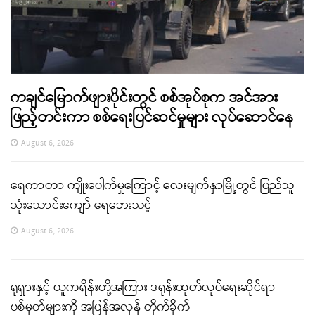
ကချင်မြောက်ဖျားပိုင်းတွင် စစ်အုပ်စုက အင်အား
ဖြည့်တင်းကာ စစ်ရေးပြင်ဆင်မှုများ လုပ်ဆောင်နေ
August 6, 2026
ရေကာတာ ကျိုးပေါက်မှုကြောင့် လေးမျက်နှာမြို့တွင် ပြည်သူ
သုံးသောင်းကျော် ရေဘေးသင့်
August 6, 2026
ရုရှားနှင့် ယူကရိန်းတို့အကြား ဒရုန်းထုတ်လုပ်ရေးဆိုင်ရာ
ပစ်မှတ်များကို အပြန်အလှန် တိုက်ခိုက်