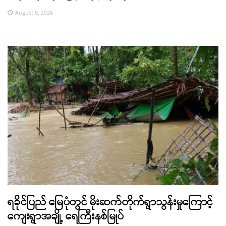
August 6, 2026
ရခိုင်ပြည် မြေပုံတွင် မိုးဆက်တိုက်ရွာသွန်းမှုကြောင့်
ကျေးရွာအချို့ ရေကြီးနစ်မြုပ်