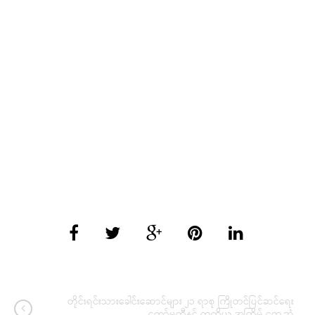
တိုင်းရင်းသားခေါင်းဆောင်များ ၂၁ ရာစု ကြိုတင်ပြင်ဆင်ရေး
ကော်မတီနှင့် တတိယ အကြိမ် တွေ့ဆုံ