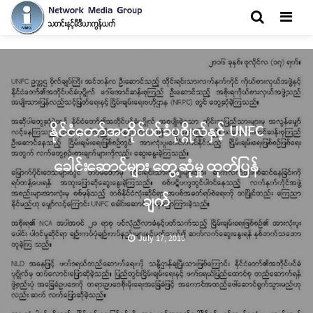
Men
နိုင်ငံတော်အတိုင်ပင်ခံပုဂ္ဂိုလ်နှင့် UNFC
ခေါင်းဆောင်များ တွေ့ဆုံမှု ထုတ်ပြန်
ချက်
July 17, 2016