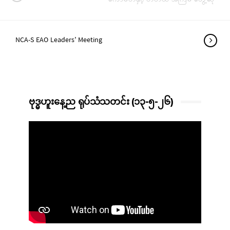
NCA-S EAO Leaders’ Meeting
ဗုဒ္ဓဟူးနေ့ည ရုပ်သံသတင်း (၁၃-၅-၂၆)