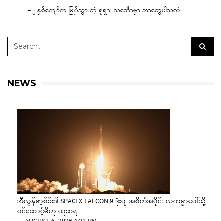
– ၂ နှစ်ကျော်က မြုပ်သွားတဲ့ ရုရှား သင်္ဘောမှာ ဘာတွေပါသလဲ
NEWS
အီလွန်မာ့စ်ခ်၏ SPACEX FALCON 9 ဒုံးပျံ အစိတ်အပိုင်း လကမ္ဘာပေါ်သို့
ဝင်ဆောင့်မိဟု ယူဆရ