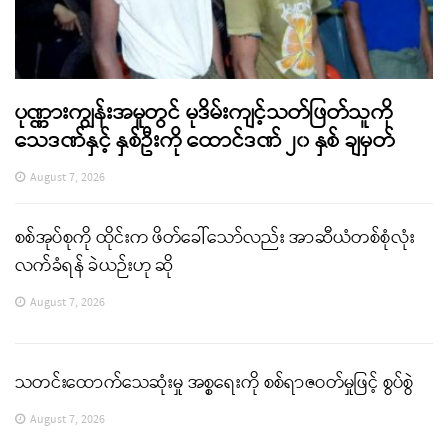
ပုဏ္ဏားကျွန်းအမှုတွင် မုဒိမ်းကျင့်သတ်ဖြတ်သူကို
သေဒဏ်နှင့် နှစ်ဦးကို ထောင်ဒဏ် ၂၀ နှစ် ချမှတ်
August 7, 2026
စစ်အုပ်စုကို ထိုင်းက ဖိတ်ခေါ်သော်လည်း အာဆီယံတစ်စုံလုံး
လက်ခံရန် ခဲယဉ်းဟု ဆို
August 7, 2026
သတင်းထောက်သေဆုံးမှု အစ္စရေးကို စစ်ရာဇဝတ်မှုဖြင့် စွပ်စွဲ
August 7, 2026