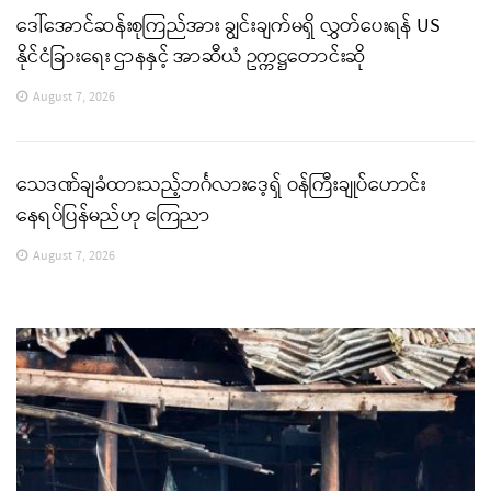
ဒေါ်အောင်ဆန်းစုကြည်အား ချွင်းချက်မရှိ လွှတ်ပေးရန် US
နိုင်ငံခြားရေး ဌာနနှင့် အာဆီယံ ဥက္ကဋ္ဌတောင်းဆို
August 7, 2026
သေဒဏ်ချခံထားသည့်ဘင်္ဂလားဒေ့ရှ် ဝန်ကြီးချုပ်ဟောင်း
နေရပ်ပြန်မည်ဟု ကြေညာ
August 7, 2026