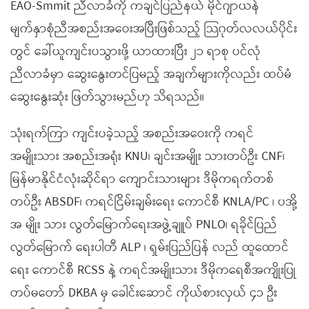
EAO-Smmit ညီလာခံကို ကချင်ပြည်နယ် မိုင်ဂျာယန်
မျက်နှာစုံညီအစည်းအဝေးအပြီးဖြစ်သည့် သြဂုတ်လလယ်ပိုင်း
တွင် ခေါ်ယူကျင်းပသွားဖို့ ယာထားပြီး ၂၁ ရာစု ပင်လုံ
ညီလာခံမှာ ဆွေးနွေးတင်ပြမည့် အချက်များကိုလည်း ထပ်မံ
ဆွေးနွေးဆုံး ဖြတ်သွားမည်ဟု သိရသည်။
သုံးရက်ကြာ ကျင်းပခဲ့သည့် အစည်းအဝေးကို ကရင်
အမျိုးသား အစည်းအရုံး KNU၊ ချင်းအမျိုး သားတပ်ဦး CNF၊
မြန်မာနိုင်ငံလုံးဆိုင်ရာ ကျောင်းသားများ ဒီမိုကရက်တစ်
တပ်ဦး ABSDF၊ ကရင်ငြိမ်းချမ်းရေး ကောင်စီ KNLA/PC ၊ ပအို့
အ မျိုး သား လွတ်မြောက်ရေးအဖွဲ့ချူပ် PNLO၊ ရခိုင်ပြည်
လွတ်မြောက် ရေးပါတီ ALP ၊ ရှမ်းပြည်ပြန် လည် ထူထောင်
ရေး ကောင်စီ RCSS နဲ့ ကရင်အမျိုးသား ဒီမိုကရေစီအကျိုးပြု
တပ်မတော် DKBA မှ ခေါင်းဆောင် ကိုယ်စားလှယ် ၄၁ ဦး