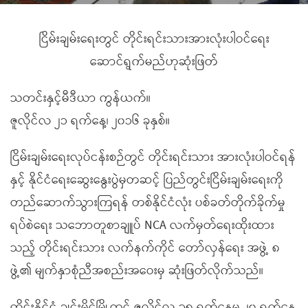
ငြိမ်းချမ်းရေးတွင် တိုင်းရင်းသားအားလုံးပါဝင်ရေး
ဆောင်ရွက်မည်ဟုဆုံးဖြတ်
သတင်းနှင့်မီဒီယာ ကွန်ယက်။
ဇူလိုင်လ ၂၁ ရက်နေ့၊ ၂၀၁၆ ခုနှစ်။
ငြိမ်းချမ်းရေးလုပ်ငန်းစဉ်တွင် တိုင်းရင်းသား အားလုံးပါဝင်ရန်
နှင့် နိုင်ငံရေးဆွေးနွေးပွဲမှတဆင့် ပြည်တွင်းငြိမ်းချမ်းရေးကို
တည်ဆောက်သွားကြရန် တစ်နိုင်ငံလုံး ပစ်ခတ်တိုက်ခိုက်မှု
ရပ်စဲရေး သဘောတူစာချူပ် NCA လက်မှတ်ရေးထိုးထား
သည့် တိုင်းရင်းသား လက်နက်ကိုင် တော်လှန်ရေး အဖွဲ့ ၈
ဖွဲ့၏ မျက်နှာစုံညီအစည်းအဝေးမှ ဆုံးဖြတ်လိုက်သည်။
ထိုင်းနိုင်ငံ ချင်းမိုင်မြို့တွင် ဇူလိုင်လ ၁၈ ရက်နေ့မှ ၂၀ ရက်နေ့