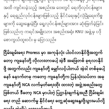
အထိ ကျင်းပခဲ့သည့် အစည်းအ ဝေးတွင် ရေတိုလုပ်ငန်းများ
နှင့် ရေရှည်လုပ်ငန်းများဖြစ်သည့် နိုင်ငံရေးနှင့်လုံခြုံရေးကိစ္စ
များကို ဆွေးနွေးခဲ့ပြီး ရှေ့လုပ်ငန်းစဉ်များအား ဆုံးဖြတ်ခဲ့ခြင်း
ဖြစ်သည်ဟု ကရင်အမျိုးသား အစည်းအရုံး KNU အဖွဲ့မှ ပဒို
စောကွယ်ထူးဝင်း မှ ပြောသည်။
ငြိမ်းချမ်းရေး Proress မှာ အကုန်လုံး ပါဝင်လာနိုင်ဖို့အတွက်
တော့ ကျနော်တို့ လိုလားတာပေါ့ အဲ့ဒီ အဖြေတစ် ခုရလာနိုင်
ဖို့ အတွက်လည်း ကျနော်တို့ မျှော်လင့်ပါတယ် အဲ့ဒါ တစ်ခုပေါ့
နော် နောက်တခု ကတော့ ကျနော်တို့က ပြန်သုံးသပ်တာ အခု
ကျနော်တို့ NCA လက်မှတ်ရေးထိုး ထားတဲ့ အဖွဲ့အစည်းတွေ
ဖြစ်တယ် ဒီတော့ NCA မှာပါတဲ့ ပြဌာန်းချက်နဲ့အညီ ငြိမ်းချမ်း
ရေး တည် ဆောက်မှု နိုင်ငံရေး တွေ့ဆုံဆွေးနွေးဖို့သွားမယ်လို့