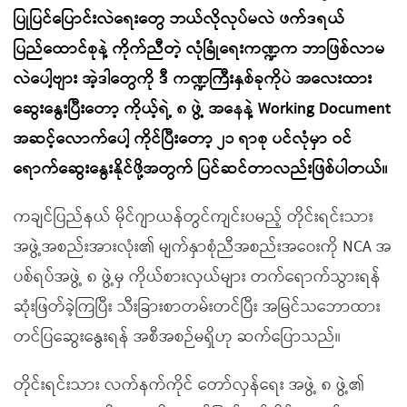
ပြုပြင်ပြောင်းလဲရေးတွေ ဘယ်လိုလုပ်မလဲ ဖက်ဒရယ်
ပြည်ထောင်စုနဲ့ ကိုက်ညီတဲ့ လုံခြုံရေးကဏ္ဍက ဘာဖြစ်လာမ
လဲပေါ့ဗျား အဲ့ဒါတွေကို ဒီ ကဏ္ဍကြီးနှစ်ခုကိုပဲ အလေးထား
ဆွေးနွေးပြီးတော့ ကိုယ့်ရဲ့ ၈ ဖွဲ့ အနေနဲ့ Working Document
အဆင့်လောက်ပေါ့ ကိုင်ပြီးတော့ ၂၁ ရာစု ပင်လုံမှာ ဝင်
ရောက်ဆွေးနွေးနိုင်ဖို့အတွက် ပြင်ဆင်တာလည်းဖြစ်ပါတယ်။
ကချင်ပြည်နယ် မိုင်ဂျာယန်တွင်ကျင်းပမည့် တိုင်းရင်းသား
အဖွဲ့အစည်းအားလုံး၏ မျက်နှာစုံညီအစည်းအဝေးကို NCA အ
ပစ်ရပ်အဖွဲ့ ၈ ဖွဲ့မှ ကိုယ်စားလှယ်များ တက်ရောက်သွားရန်
ဆုံးဖြတ်ခဲ့ကြပြီး သီးခြားစာတမ်းတင်ပြီး အမြင်သဘောထား
တင်ပြဆွေးနွေးရန် အစီအစဉ်မရှိဟု ဆက်ပြောသည်။
တိုင်းရင်းသား လက်နက်ကိုင် တော်လှန်ရေး အဖွဲ့ ၈ ဖွဲ့၏