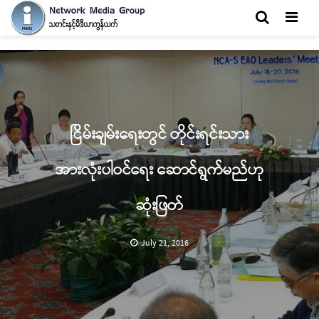
Men
ငြိမ်းချမ်းရေးတွင် တိုင်းရင်းသား
အားလုံးပါဝင်ရေး ဆောင်ရွက်မည်ဟု
ဆုံးဖြတ်
July 21, 2016