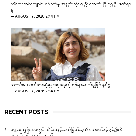
ထိုင်းစာသင်ကျောင်း ပစ်ခတ်မှု အနည်းဆုံး ၇ ဦး သေဆုံး ပြီး၁၅ ဦး ဒဏ်ရာ
ရ
—
AUGUST 7, 2026 2:44 PM
သတင်းထောက်သေဆုံးမှု အစ္စရေးကို စစ်ရာဇဝတ်မှုဖြင့် စွပ်စွဲ
—
AUGUST 7, 2026 2:34 PM
RECENT POSTS
ပုဏ္ဏားကျွန်းအမှုတွင် မုဒိမ်းကျင့်သတ်ဖြတ်သူကို သေဒဏ်နှင့် နှစ်ဦးကို
ထောင်ဒဏ် ၂၀ နှစ် ချမှတ်