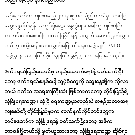
လည်း အဲ့လိုပဲ နားလည်တယ်
အစိုးရသစ်ကကျင်းပမည့် ၂၁ ရာစု ပင်လုံညီလာခံမှာ တင်ပြ
ဆွေးနွေးနိုင်ရန် အလုပ်ရုံဆွေး နွေးပွဲများ ခေါ်ယူကျင်းပပြီး
စာတမ်းတစ်စောင်ပြုစုတင်ပြနိုင်ရန်အတွက် ဆောင်ရွက်သွား
မည်ဟု ပအို့အမျိုးသားလွတ်မြောက်ရေး အဖွဲ့ချူပ် PNLO
အဖွဲ့မှ နာယကကြီး ဗိုလ်မှူးကြီး ခွန်ဥက္ကာ မှ ပြောဆိုသည်။
ဖက်ဒရယ်ပြည်ထောင်စု တည်ဆောက်ရေးနဲ့ ပတ်သက်ပြီး
တော့ ဖက်ဒရယ်စနစ်ပေါ့ သူ့ပုံစံတွေကို ဆွေးနွေးဖို့က လိုလာ
တယ် ဒုတိယ အရေးအကြီးဆုံး ဖြစ်တာကတော့ တိုင်းပြည်ရဲ့
လုံခြုံရေးကဏ္ဍ ၊ လုံခြုံရေးကဏ္ဍမှာလည်းပဲ အစဉ်အလာအရ
ကျနော်တို့ တိုင်းပြည်မှာက လက်နက်ကိုင်တပ်တွေက
တပ်မတော်က လုံခြုံရေးနဲ့ ပတ်သက်ပြီးတော့ အဓိက
တာဝန်ရှိတယ်လို့ မှတ်ယူထားတော့ လုံခြုံရေးကဏ္ဍ ဆိုင်ရာ