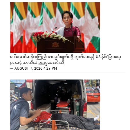
ဒေါ်အောင်ဆန်းစုကြည်အား ချွင်းချက်မရှိ လွှတ်ပေးရန် US နိုင်ငံခြားရေး
ဌာနနှင့် အာဆီယံ ဥက္ကဋ္ဌတောင်းဆို
—
AUGUST 7, 2026 4:27 PM