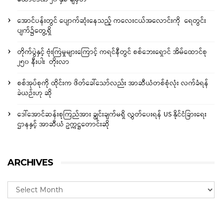
အောင်ပန်းတွင် ပျောက်ဆုံးနေသည့် ကလေးငယ်အလောင်းကို ရေတွင်း
ပျက်၌တွေ့ရှိ
တိုက်ပွဲနှင့် ဗုံးကြဲမှုများကြောင့် ကရင်နီတွင် စစ်ဘေးရှောင် အိမ်ထောင်စု
၂၅၀ နီးပါး တိုးလာ
စစ်အုပ်စုကို ထိုင်းက ဖိတ်ခေါ်သော်လည်း အာဆီယံတစ်စုံလုံး လက်ခံရန်
ခဲယဉ်းဟု ဆို
ဒေါ်အောင်ဆန်းစုကြည်အား ချွင်းချက်မရှိ လွှတ်ပေးရန် US နိုင်ငံခြားရေး
ဌာနနှင့် အာဆီယံ ဥက္ကဋ္ဌတောင်းဆို
ARCHIVES