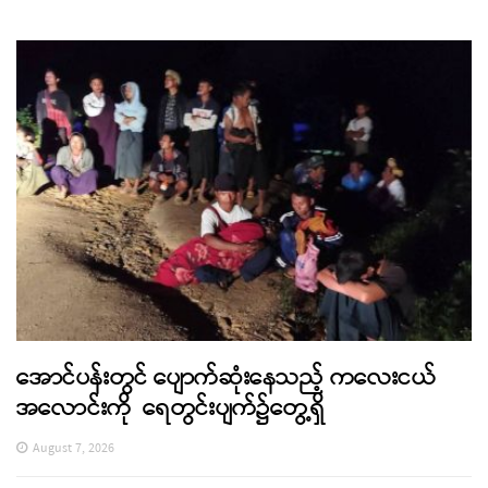
အောင်ပန်းတွင် ပျောက်ဆုံးနေသည့် ကလေးငယ်
အလောင်းကို ရေတွင်းပျက်၌တွေ့ရှိ
August 7, 2026