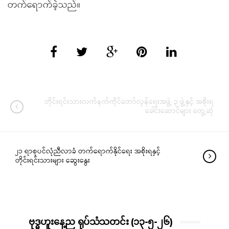
တက်ရောက်ခဲ့သည်။
တိုင်းရင်းသားလက်နက်ကိုင်တော်လှန်ရေးအဖွဲ့ ၃ ဖွဲ့နှင့် အစိုးရ
ခေါင်းဆောင်များ တွေ့ဆုံ
၂၁ ရာစုပင်လုံညီလာခံ တက်ရောက်နိုင်ရေး အစိုးရနှင့်
တိုင်းရင်းသားများ ဆွေးနွေး
ဗုဒ္ဓဟူးနေ့ည ရုပ်သံသတင်း (၁၃-၅-၂၆)