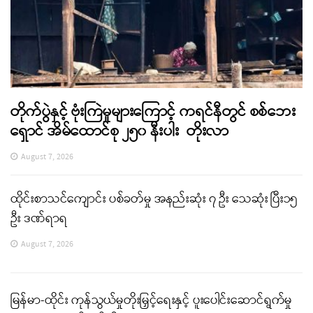
တိုက်ပွဲနှင့် ဗုံးကြဲမှုများကြောင့် ကရင်နီတွင် စစ်ဘေး
ရှောင် အိမ်ထောင်စု ၂၅၀ နီးပါး တိုးလာ
August 7, 2026
ထိုင်းစာသင်ကျောင်း ပစ်ခတ်မှု အနည်းဆုံး ၇ ဦး သေဆုံး ပြီး၁၅
ဦး ဒဏ်ရာရ
August 7, 2026
မြန်မာ-ထိုင်း ကုန်သွယ်မှုတိုးမြှင့်ရေးနှင့် ပူးပေါင်းဆောင်ရွက်မှု