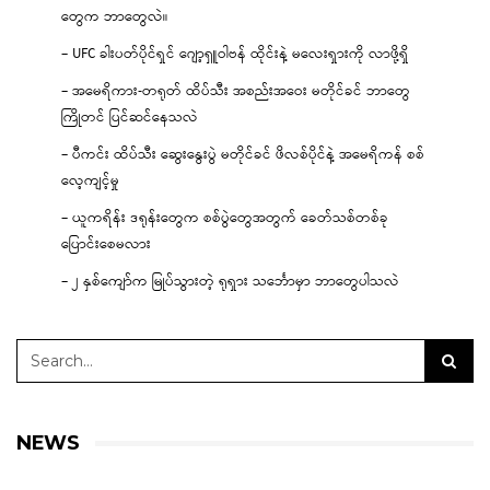
တွေက ဘာတွေလဲ။
– UFC ခါးပတ်ပိုင်ရှင် ဂျော့ရှူဝါဗန် ထိုင်းနဲ့ မလေးရှားကို လာဖို့ရှိ
– အမေရိကား-တရုတ် ထိပ်သီး အစည်းအဝေး မတိုင်ခင် ဘာတွေ
ကြိုတင် ပြင်ဆင်နေသလဲ
– ပီကင်း ထိပ်သီး ဆွေးနွေးပွဲ မတိုင်ခင် ဖိလစ်ပိုင်နဲ့ အမေရိကန် စစ်
လေ့ကျင့်မှု
– ယူကရိန်း ဒရုန်းတွေက စစ်ပွဲတွေအတွက် ခေတ်သစ်တစ်ခု
ပြောင်းစေမလား
– ၂ နှစ်ကျော်က မြုပ်သွားတဲ့ ရုရှား သင်္ဘောမှာ ဘာတွေပါသလဲ
NEWS