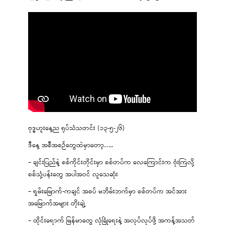
ဗုဒ္ဓဟူးနေ့ည ရုပ်သံသတင်း (၁၃-၅-၂၆)
ဒီနေ့ အစီအစဉ်တွေထဲမှာတော့…..
– ချင်းပြည်နဲ့ စစ်ကိုင်းတိုင်းမှာ စစ်တပ်က လေကြောင်းက ဗုံးကြဲလို့
စစ်သုံ့ပန်းတွေ အပါအဝင် လူသေဆုံး
– ရှမ်းမြောက်-ကချင် အစပ် မဘိမ်းဘက်မှာ စစ်တပ်က အင်အား
အမြောက်အများ တိုးချဲ့
– ထိုင်းရောက် မြန်မာတွေ လုံခြုံရေးနဲ့ အလုပ်လုပ်ဖို့ အကန့်အသတ်