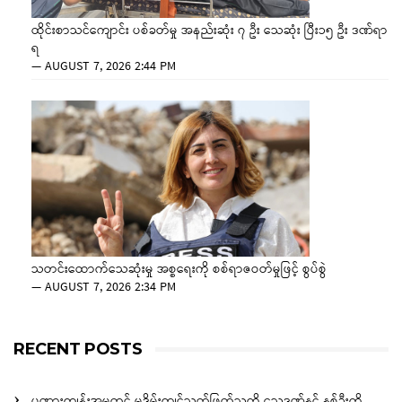
ထိုင်းစာသင်ကျောင်း ပစ်ခတ်မှု အနည်းဆုံး ၇ ဦး သေဆုံး ပြီး၁၅ ဦး ဒဏ်ရာ
ရ
—
AUGUST 7, 2026 2:44 PM
သတင်းထောက်သေဆုံးမှု အစ္စရေးကို စစ်ရာဇဝတ်မှုဖြင့် စွပ်စွဲ
—
AUGUST 7, 2026 2:34 PM
RECENT POSTS
ပုဏ္ဏားကျွန်းအမှုတွင် မုဒိမ်းကျင့်သတ်ဖြတ်သူကို သေဒဏ်နှင့် နှစ်ဦးကို