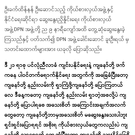
ဦးခက်ထိန်နန် ဦးဆောင်သည့် ကိုယ်စားလှယ်အဖွဲ့နှင့်
နိုင်ငံရေးဆိုင်ရာ ဆွေးနွေးညှိနှိုင်းရေး ကိုယ်စားလှယ်
အဖွဲ့DPN အဖွဲ့တို့ ည ၉ နာရီကျော်အထိ တွေ့ဆုံဆွေးနွေးခဲ့
ကြသည်နှင့် ပတ်သက်၍ DPN အဖွဲ့ခေါင်းဆောင် ခူးဦးရယ် မှ
သတင်းထောက်များအား ယခုလို ပြောဆိုသည်။
ဒီ ၂၁ ရာစု ပင်လုံညီလာခံ ကျင်းပနိုင်ရေးနဲ့ ကျနော်တို့ ဖက်
ကနေ ပါဝင်တက်ရောက်နိုင်ရေး အတွက်ကို အခြေခံပြီးတော့
ကျနော်တို့ နည်းလမ်းကို ရှာကြံဖို့ကျနော်တို့ ပြောကြတယ်
လေ ဒီနေ့ကတော့ ကျနော်တို့ နည်းလမ်း ရှာတဲ့အစလို့ပဲ ကျ
နော်တို့ ပြောပါရစေ အသေးစိတ် အကြောင်းအချက်အလက်
တွေတော့ ကျနော်တို့ဘာမှအသေးစိတ် မဆွေးနွေးသေးပါဘူး
ရှင်းရှင်းပြောရရင် အစိုးရ ကိုယ်စားလှယ်တွေကလည်းပဲ ကျ