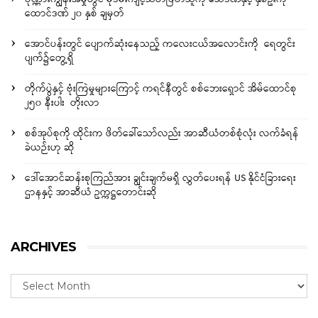
ထောင်ဒဏ် ၂၀ နှစ် ချမှတ်
အောင်ပန်းတွင် ပျောက်ဆုံးနေသည့် ကလေးငယ်အလောင်းကို ရေတွင်း
ပျက်၌တွေ့ရှိ
တိုက်ပွဲနှင့် ဗုံးကြဲမှုများကြောင့် ကရင်နီတွင် စစ်ဘေးရှောင် အိမ်ထောင်စု
၂၅၀ နီးပါး တိုးလာ
စစ်အုပ်စုကို ထိုင်းက ဖိတ်ခေါ်သော်လည်း အာဆီယံတစ်စုံလုံး လက်ခံရန်
ခဲယဉ်းဟု ဆို
ဒေါ်အောင်ဆန်းစုကြည်အား ချွင်းချက်မရှိ လွှတ်ပေးရန် US နိုင်ငံခြားရေး
ဌာနနှင့် အာဆီယံ ဥက္ကဋ္ဌတောင်းဆို
ARCHIVES