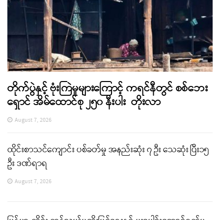
တိုက်ပွဲနှင့် ဗုံးကြဲမှုများကြောင့် ကရင်နီတွင် စစ်ဘေး
ရှောင် အိမ်ထောင်စု ၂၅၀ နီးပါး တိုးလာ
August 7, 2026
ထိုင်းစာသင်ကျောင်း ပစ်ခတ်မှု အနည်းဆုံး ၇ ဦး သေဆုံး ပြီး၁၅
ဦး ဒဏ်ရာရ
August 7, 2026