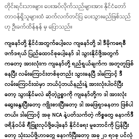
တိုင်းရင်းသားများ ပေးအပ်လိုက်သည်များအား နိုင်ငံတော်
တာဝန်ရှိသူများထံ ဆက်လက်တင်ပြ ပေးသွားမည်ဖြစ်သည်
ဟု ဦးခက်ထိန်နန် မှ ပြောသည်။
ကျနော်တို့ နိုင်ငံအတွက်ပေါ့လေ ကျနော်တို့ ဒါ ဒီမိုကရေစီ
ဖက်ဒရယ် ပြည်ထောင်စုပေါ့နော် ဒါ သွားနိုင်ဖို့အတွက်
ကတော့ အားလုံးက ကျနော်တို့ ရည်ရွယ်ချက်က အတူတူဖြစ်
နေပြီး လမ်းကြောင်းတစ်ခုတည်း သွားနေပြီ ဒါကြောင့် ဒီ
လမ်းကြောင်းထဲမှာ ဘယ်ပုံဘယ်နည်းနဲ့ အားလုံးပါဝင်ပြီး
တော့ သွားနိုင်မလဲ ဆိုတဲ့ဥစ္စာကို ကျနော်တို့က ဒါ အားလုံး
ဆွေးနွေးပြီးတော့ ကျိုးစားပြီးတော့ ဒါ အဖြေရှာနေတာ ဖြစ်ပါ
တယ်။ ဒါကြောင့် အခု NCA နဲ့ပတ်သက်တဲ့ ကိစ္စတွေ နောက်ဒီ
ဖရိန်ဝပ်ခ် ရီဗြူးလုပ်ဖို့ပေါ့နော် နိုင်ငံရေး မူဘောင်ကို ပြန်ပြီး
တော့ သုံးသပ်ဖို့ဟာတွေ နောက်ပြီးတော့ အခု ၂၁ ရာစု ပင်လုံ