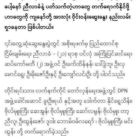
ပေါ့နော် ညီလာခံနဲ့ ပတ်သက်တဲ့ဟာတွေ တက်ရောက်နိုင်ဖို့
ဟာတွေကို ကျနော်တို့ အားလုံး ဝိုင်းဝန်းဆွေးနွေး နည်းလမ်း
ရှာနေတာ ဖြစ်ပါတယ်။
၎င်းတွေ့ဆုံဆွေးနွေးပွဲတွင် အစိုးရဖက်မှ ပြည်ထောင်စု
ငြိမ်းချမ်းရေး ညီလာခံ – (၂၁) ရာစု ပင်လုံ အကြိုပြင်ဆင်ရေး
ဆပ်ကော်မတီ (၂) အဖွဲ့ဝင် ဦးခက်ထိန်နန်၊ ဒေါ်ဒွဲဘူ၊ ဦးလှ
မောင်ရွှေ၊ ဦးမိုးဇော်ဦးနှင့် ဦးကျော်လင်းဦး တို့ ပါဝင်သည်။
တိုင်းရင်းသား လက်နက်ကိုင် တော်လှန်ရေးအဖွဲ့တွင် DPN
အဖွဲ့ခေါင်းဆောင် ခူးဦးရယ် နှင့်အတူ ဒေါက်တာ နိုင်ရွှေသိန်း၊
ဗိုလ်မှူးကြီး ဆေအွန်၊ ဗိုလ်မှူးကြီး ဆော်လမွန်၊ ဗိုလ်မှူး တာ့
ညီလူ၊ ဦးထွန်းဇော်၊ ဒူဝါး ဘောမ်ဝမ်လရော် ၊ ဗိုလ်မှူးကြီး မင်း
ထွန်း တို့ တက်ရောက်ခဲ့သည်။