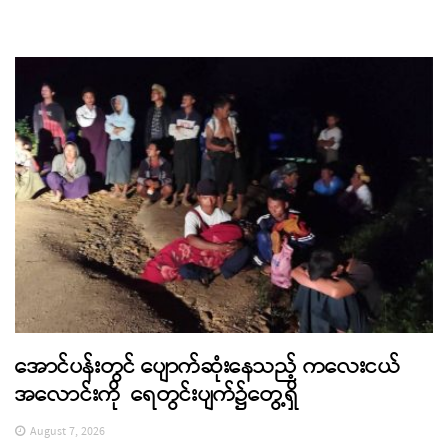
အောင်ပန်းတွင် ပျောက်ဆုံးနေသည့် ကလေးငယ်
အလောင်းကို ရေတွင်းပျက်၌တွေ့ရှိ
August 7, 2026