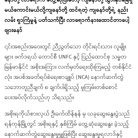
နော်တို့ လာရောက် တွေ့ဆုံပြီးတော့ ကျနော်တို့ သွားနိုင်ခြေရှိ
မယ်ကောင်းမယ်လို့ကျနော်တို့ ထင်ရတဲ့ ကျနော်တို့ရဲ့ နည်း
လမ်း ရှာကြံမှုနဲ့ ပတ်သက်ပြီး လာရောက်နားထောင်တာပေါ့
ဗျားနော်
၎င်းအစည်းအဝေးတွင် ညီညွတ်သော တိုင်းရင်းသား လူမျိုး
များ ဖက်ဒရယ် ကောင်စီ UNFC နှင့် ပြည်ထောင်စု သမ္မတ
မြန်မာနိုင်ငံ အစိုးအကြား လက်မှတ်ရေးထိုးကြမည့် တစ်နိုင်ငံ
လုံး အပစ်အခတ်ရပ်စဲရေးစာချူပ် (NCA) နောက်ဆက်တွဲ
သဘောတူညီချက် ၈ ချက်ပါရှိသည့် မူကြမ်းတစ်စောင်
ပေးအပ်လိုက်သည်ဟု သိရသည်။
အစိုးရကိုယ်စားလှယ် ဦးခက်ထိန်နန် မှ ယခုဆွေးနွေးပွဲသည်
ရန်ကုန်မြို့တွင် အစိုးရနှင့် နှစ်ကြိမ် တွေ့ဆုံဆွေးနွေး ခဲ့သည့်
နောက်ဆက်တွဲဆွေးနွေးမှုမျှဖြစ်ပြီး ဆွေးနွေးမှုရလာဒ်နှင့်