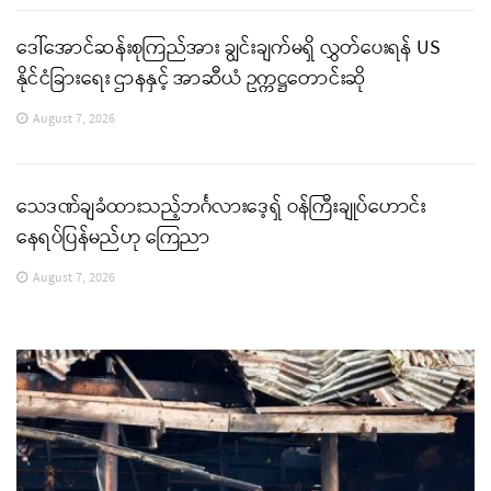
ဒေါ်အောင်ဆန်းစုကြည်အား ချွင်းချက်မရှိ လွှတ်ပေးရန် US
နိုင်ငံခြားရေး ဌာနနှင့် အာဆီယံ ဥက္ကဋ္ဌတောင်းဆို
August 7, 2026
သေဒဏ်ချခံထားသည့်ဘင်္ဂလားဒေ့ရှ် ဝန်ကြီးချုပ်ဟောင်း
နေရပ်ပြန်မည်ဟု ကြေညာ
August 7, 2026