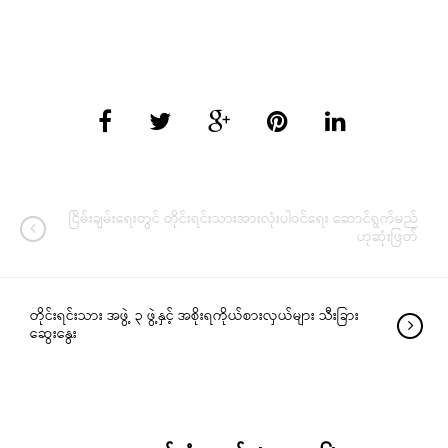
ငြိမ်းချမ်းရေးတွင် တိုင်းရင်းသားအားလုံးပါဝင်ရေး ဆောင်ရွက်မည်
ဟုဆုံးဖြတ်
တိုင်းရင်းသား အဖွဲ့ ၃ ဖွဲ့နှင့် အစိုးရကိုယ်စားလှယ်များ သီးခြား
ဆွေးနွေး