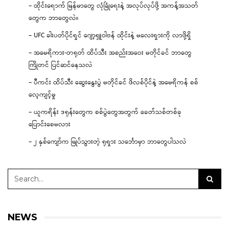
– ထိုင်းရောက် မြန်မာတွေ လုံခြုံရေးနဲ့ အလုပ်လုပ်ဖို့ အကန့်အသတ်
တွေက ဘာတွေလဲ။
– UFC ခါးပတ်ပိုင်ရှင် ဂျော့ရှူဝါဗန် ထိုင်းနဲ့ မလေးရှားကို လာဖို့ရှိ
– အမေရိကား-တရုတ် ထိပ်သီး အစည်းအဝေး မတိုင်ခင် ဘာတွေ
ကြိုတင် ပြင်ဆင်နေသလဲ
– ပီကင်း ထိပ်သီး ဆွေးနွေးပွဲ မတိုင်ခင် ဖိလစ်ပိုင်နဲ့ အမေရိကန် စစ်
လေ့ကျင့်မှု
– ယူကရိန်း ဒရုန်းတွေက စစ်ပွဲတွေအတွက် ခေတ်သစ်တစ်ခု
ပြောင်းစေမလား
– ၂ နှစ်ကျော်က မြုပ်သွားတဲ့ ရုရှား သင်္ဘောမှာ ဘာတွေပါသလဲ
NEWS