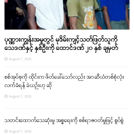
ပုဏ္ဏားကျွန်းအမှုတွင် မုဒိမ်းကျင့်သတ်ဖြတ်သူကို
သေဒဏ်နှင့် နှစ်ဦးကို ထောင်ဒဏ် ၂၀ နှစ် ချမှတ်
August 7, 2026
စစ်အုပ်စုကို ထိုင်းက ဖိတ်ခေါ်သော်လည်း အာဆီယံတစ်စုံလုံး
လက်ခံရန် ခဲယဉ်းဟု ဆို
August 7, 2026
သတင်းထောက်သေဆုံးမှု အစ္စရေးကို စစ်ရာဇဝတ်မှုဖြင့် စွပ်စွဲ
August 7, 2026