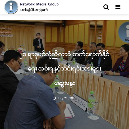
Men
၂၁ ရာစုပင်လုံညီလာခံ တက်ရောက်နိုင်
ရေး အစိုးရနှင့်တိုင်းရင်းသားများ
ဆွေးနွေး
July 21, 2016