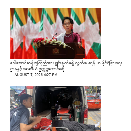
ဒေါ်အောင်ဆန်းစုကြည်အား ချွင်းချက်မရှိ လွှတ်ပေးရန် US နိုင်ငံခြားရေး
ဌာနနှင့် အာဆီယံ ဥက္ကဋ္ဌတောင်းဆို
—
AUGUST 7, 2026 4:27 PM