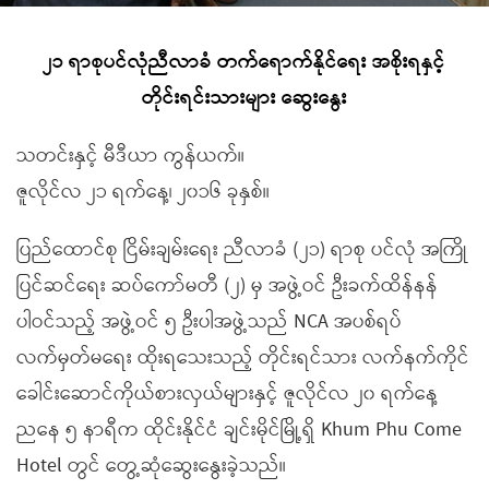
၂၁ ရာစုပင်လုံညီလာခံ တက်ရောက်နိုင်ရေး အစိုးရနှင့်
တိုင်းရင်းသားများ ဆွေးနွေး
သတင်းနှင့် မီဒီယာ ကွန်ယက်။
ဇူလိုင်လ ၂၁ ရက်နေ့၊ ၂၀၁၆ ခုနှစ်။
ပြည်ထောင်စု ငြိမ်းချမ်းရေး ညီလာခံ (၂၁) ရာစု ပင်လုံ အကြို
ပြင်ဆင်ရေး ဆပ်ကော်မတီ (၂) မှ အဖွဲ့ဝင် ဦးခက်ထိန်နန်
ပါဝင်သည့် အဖွဲ့ဝင် ၅ ဦးပါအဖွဲ့သည် NCA အပစ်ရပ်
လက်မှတ်မရေး ထိုးရသေးသည့် တိုင်းရင်သား လက်နက်ကိုင်
ခေါင်းဆောင်ကိုယ်စားလှယ်များနှင့် ဇူလိုင်လ ၂၀ ရက်နေ့
ညနေ ၅ နာရီက ထိုင်းနိုင်ငံ ချင်းမိုင်မြို့ရှိ Khum Phu Come
Hotel တွင် တွေ့ဆုံဆွေးနွေးခဲ့သည်။