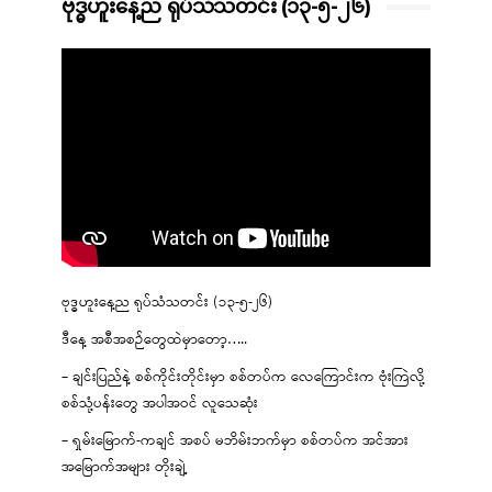
ဗုဒ္ဓဟူးနေ့ည ရုပ်သံသတင်း (၁၃-၅-၂၆)
ဗုဒ္ဓဟူးနေ့ည ရုပ်သံသတင်း (၁၃-၅-၂၆)
ဒီနေ့ အစီအစဉ်တွေထဲမှာတော့…..
– ချင်းပြည်နဲ့ စစ်ကိုင်းတိုင်းမှာ စစ်တပ်က လေကြောင်းက ဗုံးကြဲလို့
စစ်သုံ့ပန်းတွေ အပါအဝင် လူသေဆုံး
– ရှမ်းမြောက်-ကချင် အစပ် မဘိမ်းဘက်မှာ စစ်တပ်က အင်အား
အမြောက်အများ တိုးချဲ့