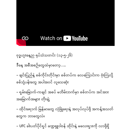
ဗုဒ္ဓဟူးနေ့ည ရုပ်သံသတင်း (၁၃-၅-၂၆)
ဒီနေ့ အစီအစဉ်တွေထဲမှာတော့…..
– ချင်းပြည်နဲ့ စစ်ကိုင်းတိုင်းမှာ စစ်တပ်က လေကြောင်းက ဗုံးကြဲလို့
စစ်သုံ့ပန်းတွေ အပါအဝင် လူသေဆုံး
– ရှမ်းမြောက်-ကချင် အစပ် မဘိမ်းဘက်မှာ စစ်တပ်က အင်အား
အမြောက်အများ တိုးချဲ့
– ထိုင်းရောက် မြန်မာတွေ လုံခြုံရေးနဲ့ အလုပ်လုပ်ဖို့ အကန့်အသတ်
တွေက ဘာတွေလဲ။
– UFC ခါးပတ်ပိုင်ရှင် ဂျော့ရှူဝါဗန် ထိုင်းနဲ့ မလေးရှားကို လာဖို့ရှိ