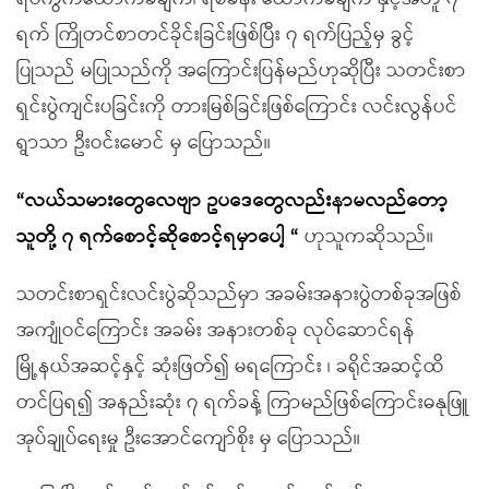
ရက် ကြိုတင်စာတင်ခိုင်းခြင်းဖြစ်ပြီး ၇ ရက်ပြည့်မှ ခွင့်
ပြုသည် မပြုသည်ကို အကြောင်းပြန်မည်ဟုဆိုပြီး သတင်းစာ
ရှင်းပွဲကျင်းပခြင်းကို တားမြစ်ခြင်းဖြစ်ကြောင်း လင်းလွန်ပင်
ရွာသာ ဦးဝင်းမောင် မှ ပြောသည်။
“လယ်သမားတွေလေဗျာ ဥပဒေတွေလည်းနာမလည်တော့
သူတို့ ၇ ရက်စောင့်ဆိုစောင့်ရမှာပေါ့ “
ဟုသူကဆိုသည်။
သတင်းစာရှင်းလင်းပွဲဆိုသည်မှာ အခမ်းအနားပွဲတစ်ခုအဖြစ်
အကျုံဝင်ကြောင်း အခမ်း အနားတစ်ခု လုပ်ဆောင်ရန်
မြို့နယ်အဆင့်နှင့် ဆုံးဖြတ်၍ မရကြောင်း ၊ ခရိုင်အဆင့်ထိ
တင်ပြရ၍ အနည်းဆုံး ၇ ရက်ခန့် ကြာမည်ဖြစ်ကြောင်းဓနုဖြူ
အုပ်ချုပ်ရေးမှု ဦးအောင်ကျော်စိုး မှ ပြောသည်။