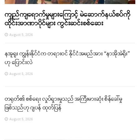
ကျည်ကျရောက်မှုများကြောင့် မဲဆောက်နယ်စပ်ကို
ထိုင်းအာဏာပိုင်များ ကွင်းဆင်းစစ်ဆေး
August 5, 2026
နအူရူး ကျွန်းနိုင်ငံက တရားဝင် နိုင်ငံအမည်အား “နာအိုအဲရိုး”
ဟု ပြောင်းလဲ
August 5, 2026
တရုတ်၏ စစ်ရေး လှုပ်ရှားမှုသည် အကြီးမားဆုံး စိန်ခေါ်မှု
ဖြစ်သည်ဟု ဂျပန် ထုတ်ပြန်
August 5, 2026