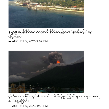
နအူရူး ကျွန်းနိုင်ငံက တရားဝင် နိုင်ငံအမည်အား “နာအိုအဲရိုး” ဟု
ပြောင်းလဲ
—
AUGUST 5, 2026 2:02 PM
ဂွါတီမာလာ နိုင်ငံတွင် မီးတောင် ပေါက်ကွဲမှုကြောင့် ရွာသားများ အရေး
ပေါ် ရွှေ့ပြောင်း
—
AUGUST 5, 2026 1:50 PM