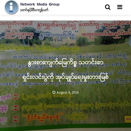
Men
နွားစားကျက်မြေကိစ္စ သတင်းစာ
ရှင်းလင်းပွဲကို အုပ်ချုပ်ရေးမှုးတားမြစ်
August 4, 2016