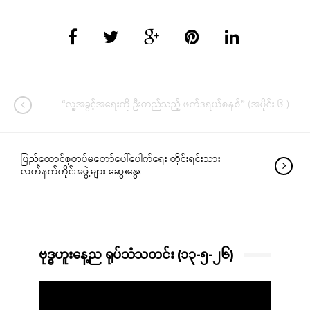
“လူ့အခွင့်အရေးကို ဦးတည်သည့် ဖက်ဒရယ်စနစ်” (အပိုင်း ၆ )
ပြည်ထောင်စုတပ်မတော်ပေါ်ပေါက်ရေး တိုင်းရင်းသား
လက်နက်ကိုင်အဖွဲ့များ ဆွေးနွေး
ဗုဒ္ဓဟူးနေ့ည ရုပ်သံသတင်း (၁၃-၅-၂၆)