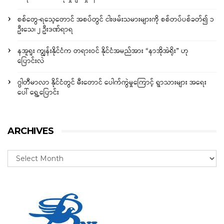
စစ်တွေ-ရသေ့တောင် အစပ်တွင် ငါးဖမ်းသမားများကို စစ်တပ်ပစ်ခတ်၍ ၁
ဦးသေ၊ ၂ ဦးဒဏ်ရာရ
နအူရူး ကျွန်းနိုင်ငံက တရားဝင် နိုင်ငံအမည်အား “နာအိုအဲရိုး” ဟု
ပြောင်းလဲ
ဂွါတီမာလာ နိုင်ငံတွင် မီးတောင် ပေါက်ကွဲမှုကြောင့် ရွာသားများ အရေး
ပေါ် ရွှေ့ပြောင်း
ARCHIVES