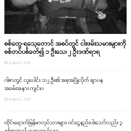
စစ်တွေ-ရသေ့တောင် အစပ်တွင် ငါးဖမ်းသမားများကို
စစ်တပ်ပစ်ခတ်၍ ၁ ဦးသေ၊ ၂ ဦးဒဏ်ရာရ
August 5, 2026
ဂါဇာတွင် လူပေါင်း ၁၁၂ ဦး၏ အစုအပြုံလိုက် ဈာပန
အခမ်းအနား ကျင်းပ
August 5, 2026
ထိုင်းရောက်မြန်မာလုပ်သားများ ဝင်ငွေနည်းပါးသော်လည်း ၃