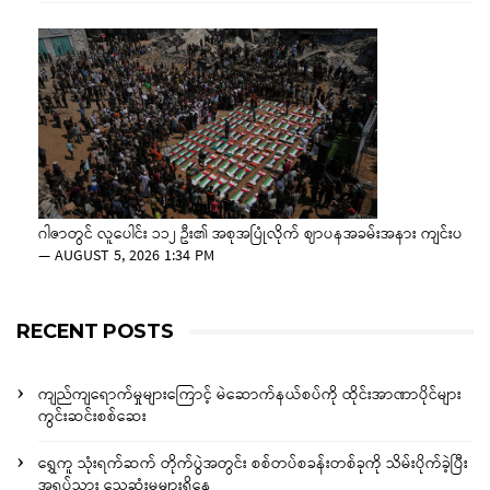
ဂါဇာတွင် လူပေါင်း ၁၁၂ ဦး၏ အစုအပြုံလိုက် ဈာပနအခမ်းအနား ကျင်းပ
—
AUGUST 5, 2026 1:34 PM
RECENT POSTS
ကျည်ကျရောက်မှုများကြောင့် မဲဆောက်နယ်စပ်ကို ထိုင်းအာဏာပိုင်များ
ကွင်းဆင်းစစ်ဆေး
ရွှေကူ သုံးရက်ဆက် တိုက်ပွဲအတွင်း စစ်တပ်စခန်းတစ်ခုကို သိမ်းပိုက်ခဲ့ပြီး
အရပ်သား သေဆုံးမှုများရှိနေ