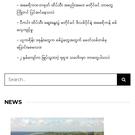
– အမေရိကား-တရုတ် ထိပ်သီး အစည်းအဝေး မတိုင်ခင် ဘာတွေ
ကြိုတင် ပြင်ဆင်နေသလဲ
– ပီကင်း ထိပ်သီး ဆွေးနွေးပွဲ မတိုင်ခင် ဖိလစ်ပိုင်နဲ့ အမေရိကန် စစ်
လေ့ကျင့်မှု
– ယူကရိန်း ဒရုန်းတွေက စစ်ပွဲတွေအတွက် ခေတ်သစ်တစ်ခု
ပြောင်းစေမလား
– ၂ နှစ်ကျော်က မြုပ်သွားတဲ့ ရုရှား သင်္ဘောမှာ ဘာတွေပါသလဲ
NEWS