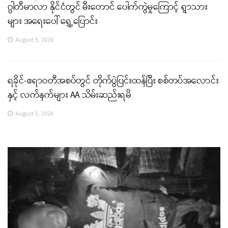
ဂွါတီမာလာ နိုင်ငံတွင် မီးတောင် ပေါက်ကွဲမှုကြောင့် ရွာသား
များ အရေးပေါ် ရွှေ့ပြောင်း
August 5, 2026
ရခိုင်-ဧရာဝတီအစပ်တွင် တိုက်ပွဲပြင်းထန်ပြီး စစ်တပ်အလောင်း
နှင့် လက်နက်များ AA သိမ်းဆည်းရမိ
August 5, 2026