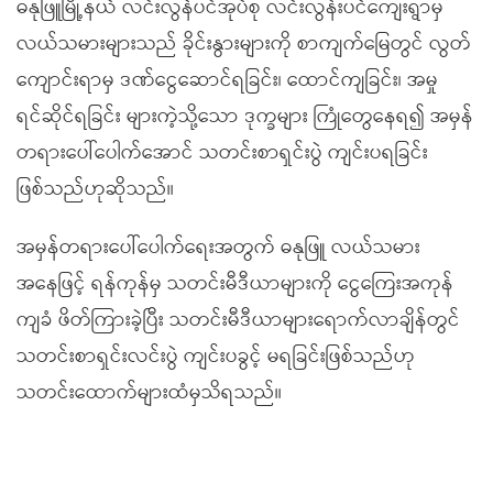
ဓနုဖြူမြို့နယ် လင်းလွန်ပင်အုပ်စု လင်းလွန်းပင်ကျေးရွာမှ
လယ်သမားများသည် ခိုင်းနွားများကို စာကျက်မြေတွင် လွတ်
ကျောင်းရာမှ ဒဏ်ငွေဆောင်ရခြင်း၊ ထောင်ကျခြင်း၊ အမှု
ရင်ဆိုင်ရခြင်း များကဲ့သို့သော ဒုက္ခများ ကြုံတွေနေရ၍ အမှန်
တရားပေါ်ပေါက်အောင် သတင်းစာရှင်းပွဲ ကျင်းပရခြင်း
ဖြစ်သည်ဟုဆိုသည်။
အမှန်တရားပေါ်ပေါက်ရေးအတွက် ဓနုဖြူ လယ်သမား
အနေဖြင့် ရန်ကုန်မှ သတင်းမီဒီယာများကို ငွေကြေးအကုန်
ကျခံ ဖိတ်ကြားခဲ့ပြီး သတင်းမီဒီယာများရောက်လာချိန်တွင်
သတင်းစာရှင်းလင်းပွဲ ကျင်းပခွင့် မရခြင်းဖြစ်သည်ဟု
သတင်းထောက်များထံမှသိရသည်။