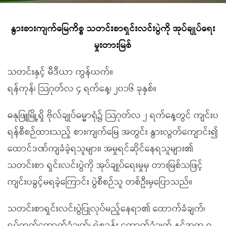
နွားစားကျက်မြေကိစ္စ သတင်းစာရှင်းလင်းပွဲကို အုပ်ချုပ်ရေး
မှုးတားမြစ်
သတင်းနှင့် မီဒီယာ ကွန်ယက်။
ရန်ကုန်၊ သြဂုတ်လ ၄ ရက်နေ့၊ ၂၀၁၆ ခုနှစ်။
ဓနုဖြူမြို့ရှိ ဗိုလ်ချုပ်ဓမ္မာရုံ၌ သြဂုတ်လ ၂ ရက်နေ့တွင် ကျင်းပ
ရန်စီစဉ်ထားသည့် စားကျက်မြေ အတွင်း နွားလွတ်ကျောင်း၍
ထောင်ဒဏ်ကျခံခဲ့ရသူများ၊ အမှုရင်ဆိုင်နေရသူများ၏
သတင်းစာ ရှင်းလင်းပွဲကို အုပ်ချုပ်ရေးမှုမှ တားမြစ်သဖြင့်
ကျင်းပခွင့်မရခဲ့ကြောင်း ပွဲစီစဉ်သူ တစ်ဦးမှပြောသည်။
သတင်းစာရှင်းလင်းပွဲပြုလုပ်မည့်နေရာ၏ ထောက်ခံချက်၊
ရပ်ကွက်ထောက်ခံချက်၊ ရဲစခန်း ထောက်ခံချက် နှင့်အတူ ၇