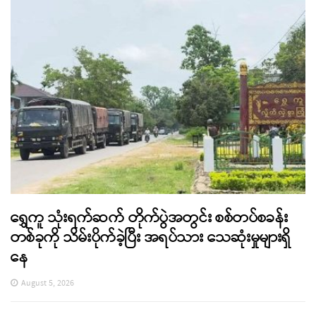
ရွှေကူ သုံးရက်ဆက် တိုက်ပွဲအတွင်း စစ်တပ်စခန်း
တစ်ခုကို သိမ်းပိုက်ခဲ့ပြီး အရပ်သား သေဆုံးမှုများရှိ
နေ
August 5, 2026