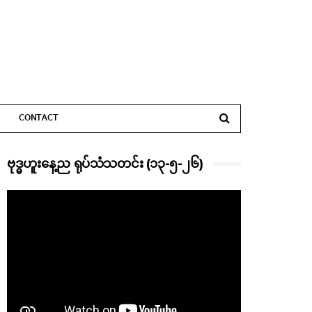
CONTACT
ဗုဒ္ဓဟူးနေ့ည ရုပ်သံသတင်း (၁၃-၅-၂၆)