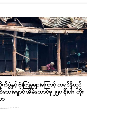
ိုက်ပွဲနှင့် ဗုံးကြဲမှုများကြောင့် ကရင်နီတွင်
စ်ဘေးရှောင် အိမ်ထောင်စု ၂၅၀ နီးပါး တိုး
လာ
August 7, 2026