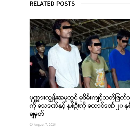
RELATED POSTS
ပုဏ္ဏားကျွန်းအမှုတွင် မုဒိမ်းကျင့်သတ်ဖြတ်
ကို သေဒဏ်နှင့် နှစ်ဦးကို ထောင်ဒဏ် ၂၀ နှစ
ချမှတ်
August 7, 2026