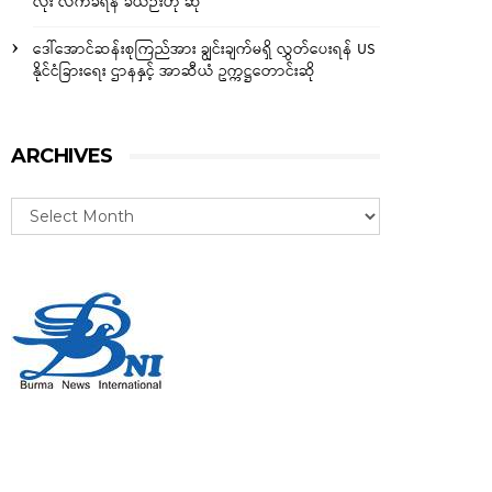
လုံး လက်ခံရန် ခဲယဉ်းဟု ဆို
ဒေါ်အောင်ဆန်းစုကြည်အား ချွင်းချက်မရှိ လွှတ်ပေးရန် US
နိုင်ငံခြားရေး ဌာနနှင့် အာဆီယံ ဥက္ကဋ္ဌတောင်းဆို
ARCHIVES