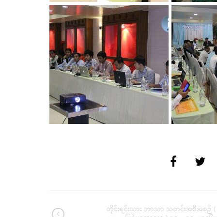
တိုင်းရင်းသား ဘာသာ သတင်းအစီအစဉ် (