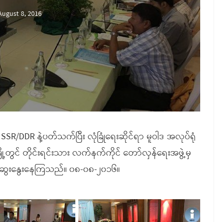
August 8, 2016
့ SSR/DDR နဲ့ပတ်သက်ပြီး လုံခြုံရေးဆိုင်ရာ မူဝါဒ အလုပ်ရုံ
ုင်မြို့တွင် တိုင်းရင်းသား လက်နက်ကိုင် တော်လှန်ရေးအဖွဲ့မှ
ံဆွေးနွေးနေကြသည်။ ၀၈-၀၈-၂၀၁၆။