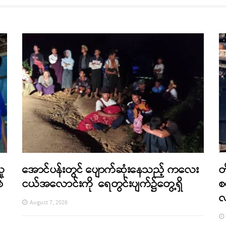
သူ
အောင်ပန်းတွင် ပျောက်ဆုံးနေသည့် ကလေး
တ
်
ငယ်အလောင်းကို ရေတွင်းပျက်၌တွေ့ရှိ
စ
August 7, 2026