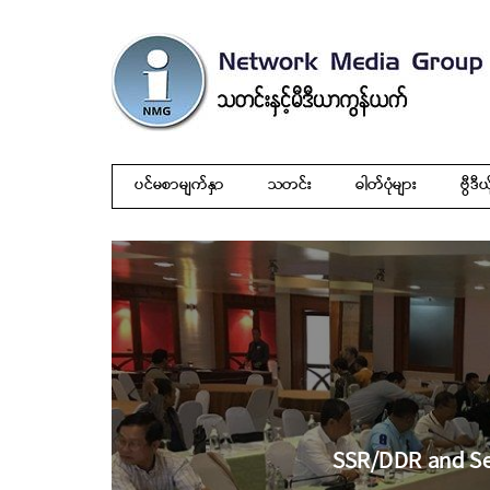
ပင်မစာမျက်နှာ
သတင်း
ဓါတ်ပုံများ
ဗွီဒီယ
SSR/DDR and Se