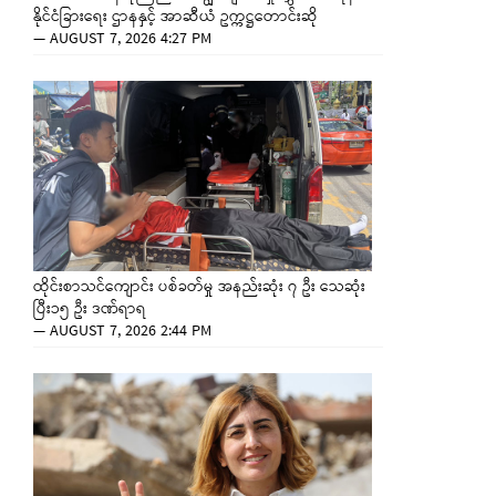
နိုင်ငံခြားရေး ဌာနနှင့် အာဆီယံ ဥက္ကဋ္ဌတောင်းဆို
—
AUGUST 7, 2026 4:27 PM
ထိုင်းစာသင်ကျောင်း ပစ်ခတ်မှု အနည်းဆုံး ၇ ဦး သေဆုံး
ပြီး၁၅ ဦး ဒဏ်ရာရ
—
AUGUST 7, 2026 2:44 PM