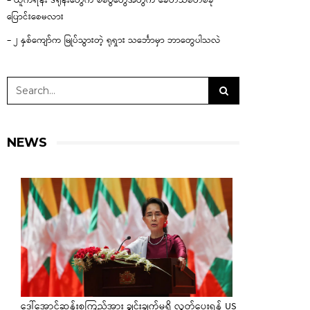
– ယူကရိန်း ဒရုန်းတွေက စစ်ပွဲတွေအတွက် ခေတ်သစ်တစ်ခု
ပြောင်းစေမလား
– ၂ နှစ်ကျော်က မြုပ်သွားတဲ့ ရုရှား သင်္ဘောမှာ ဘာတွေပါသလဲ
NEWS
ဒေါ်အောင်ဆန်းစုကြည်အား ချွင်းချက်မရှိ လွှတ်ပေးရန် US