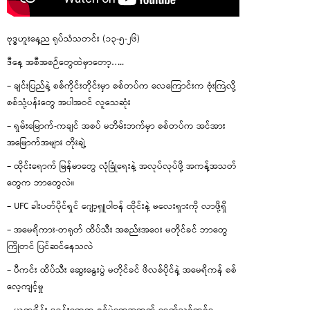
ဗုဒ္ဓဟူးနေ့ည ရုပ်သံသတင်း (၁၃-၅-၂၆)
ဒီနေ့ အစီအစဉ်တွေထဲမှာတော့…..
– ချင်းပြည်နဲ့ စစ်ကိုင်းတိုင်းမှာ စစ်တပ်က လေကြောင်းက ဗုံးကြဲလို့
စစ်သုံ့ပန်းတွေ အပါအဝင် လူသေဆုံး
– ရှမ်းမြောက်-ကချင် အစပ် မဘိမ်းဘက်မှာ စစ်တပ်က အင်အား
အမြောက်အများ တိုးချဲ့
– ထိုင်းရောက် မြန်မာတွေ လုံခြုံရေးနဲ့ အလုပ်လုပ်ဖို့ အကန့်အသတ်
တွေက ဘာတွေလဲ။
– UFC ခါးပတ်ပိုင်ရှင် ဂျော့ရှူဝါဗန် ထိုင်းနဲ့ မလေးရှားကို လာဖို့ရှိ
– အမေရိကား-တရုတ် ထိပ်သီး အစည်းအဝေး မတိုင်ခင် ဘာတွေ
ကြိုတင် ပြင်ဆင်နေသလဲ
– ပီကင်း ထိပ်သီး ဆွေးနွေးပွဲ မတိုင်ခင် ဖိလစ်ပိုင်နဲ့ အမေရိကန် စစ်
လေ့ကျင့်မှု