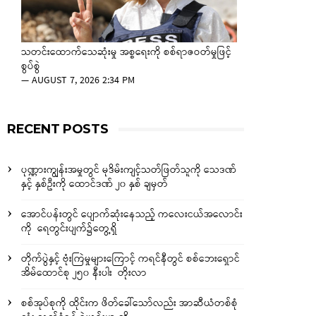
သတင်းထောက်သေဆုံးမှု အစ္စရေးကို စစ်ရာဇဝတ်မှုဖြင့်
စွပ်စွဲ
—
AUGUST 7, 2026 2:34 PM
RECENT POSTS
ပုဏ္ဏားကျွန်းအမှုတွင် မုဒိမ်းကျင့်သတ်ဖြတ်သူကို သေဒဏ်
နှင့် နှစ်ဦးကို ထောင်ဒဏ် ၂၀ နှစ် ချမှတ်
အောင်ပန်းတွင် ပျောက်ဆုံးနေသည့် ကလေးငယ်အလောင်း
ကို ရေတွင်းပျက်၌တွေ့ရှိ
တိုက်ပွဲနှင့် ဗုံးကြဲမှုများကြောင့် ကရင်နီတွင် စစ်ဘေးရှောင်
အိမ်ထောင်စု ၂၅၀ နီးပါး တိုးလာ
စစ်အုပ်စုကို ထိုင်းက ဖိတ်ခေါ်သော်လည်း အာဆီယံတစ်စုံ