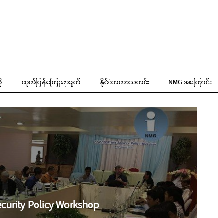
ို
ထုတ်ပြန်ကြေညာချက်
နိုင်ငံတကာသတင်း
NMG အကြောင်း
curity Policy Workshop