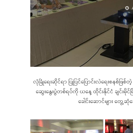
လုံခြုံရေးဆိုင်ရာ ပြုပြင်ပြောင်းလဲရေးစနစ်ဖြစ်တဲ
ဆွေးနွေးပွဲတစ်ရပ်ကို ယနေ့ ထိုင်းနိုင်ငံ ချင်းမိ
ခေါင်းဆောင်များ တွေ့ဆု