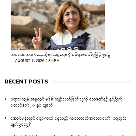
သတင်းထောက်သေဆုံးမှု အစ္စရေးကို စစ်ရာဇဝတ်မှုဖြင့် စွပ်စွဲ
—
AUGUST 7, 2026 2:34 PM
RECENT POSTS
ပုဏ္ဏားကျွန်းအမှုတွင် မုဒိမ်းကျင့်သတ်ဖြတ်သူကို သေဒဏ်နှင့် နှစ်ဦးကို
ထောင်ဒဏ် ၂၀ နှစ် ချမှတ်
အောင်ပန်းတွင် ပျောက်ဆုံးနေသည့် ကလေးငယ်အလောင်းကို ရေတွင်း
ပျက်၌တွေ့ရှိ