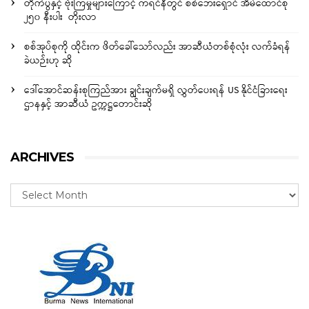
တိုက်ပွဲနှင့် ဗုံးကြဲမှုများကြောင့် ကရင်နီတွင် စစ်ဘေးရှောင် အိမ်ထောင်စု
၂၅၀ နီးပါး တိုးလာ
စစ်အုပ်စုကို ထိုင်းက ဖိတ်ခေါ်သော်လည်း အာဆီယံတစ်စုံလုံး လက်ခံရန်
ခဲယဉ်းဟု ဆို
ဒေါ်အောင်ဆန်းစုကြည်အား ချွင်းချက်မရှိ လွှတ်ပေးရန် US နိုင်ငံခြားရေး
ဌာနနှင့် အာဆီယံ ဥက္ကဋ္ဌတောင်းဆို
ARCHIVES