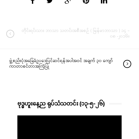
တိုင်းရင်းသား ဘာသာ သတင်းအစီအစဉ် ( မြန်မာဘာသာ ) ၁၄ –
၀၈ -၂၀၁၆။
ဖွဲ့စည်းပုံအခြေခံဥပဒေပြင်ဆင်ရန်အပါအဝင် အချက် ၃၀ ကျော်
ကာတာစင်တာအကြံပြု
ဗုဒ္ဓဟူးနေ့ည ရုပ်သံသတင်း (၁၃-၅-၂၆)