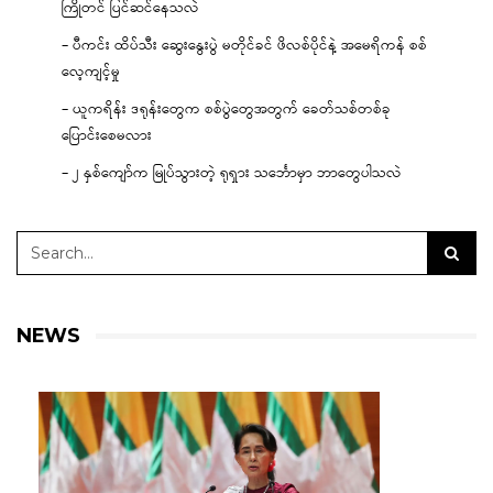
ကြိုတင် ပြင်ဆင်နေသလဲ
– ပီကင်း ထိပ်သီး ဆွေးနွေးပွဲ မတိုင်ခင် ဖိလစ်ပိုင်နဲ့ အမေရိကန် စစ်
လေ့ကျင့်မှု
– ယူကရိန်း ဒရုန်းတွေက စစ်ပွဲတွေအတွက် ခေတ်သစ်တစ်ခု
ပြောင်းစေမလား
– ၂ နှစ်ကျော်က မြုပ်သွားတဲ့ ရုရှား သင်္ဘောမှာ ဘာတွေပါသလဲ
NEWS