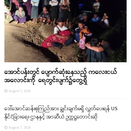
အောင်ပန်းတွင် ပျောက်ဆုံးနေသည့် ကလေးငယ်
အလောင်းကို ရေတွင်းပျက်၌တွေ့ရှိ
August 7, 2026
ဒေါ်အောင်ဆန်းစုကြည်အား ချွင်းချက်မရှိ လွှတ်ပေးရန် US
နိုင်ငံခြားရေး ဌာနနှင့် အာဆီယံ ဥက္ကဋ္ဌတောင်းဆို
August 7, 2026