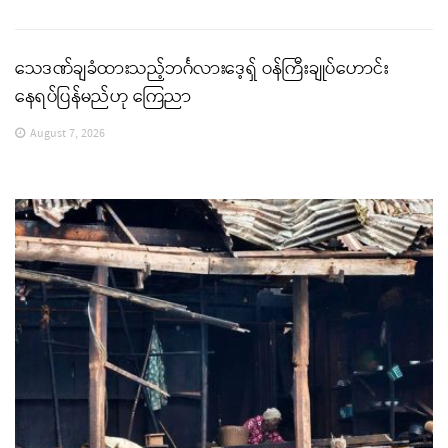
သေဒဏ်ချခံထားသည့်ဘင်္ဂလားဒေ့ရှ် ဝန်ကြီးချုပ်ဟောင်း
နေရပ်ပြန်မည်ဟု ကြေညာ
August 7, 2026