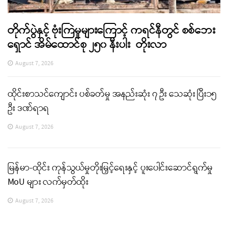
တိုက်ပွဲနှင့် ဗုံးကြဲမှုများကြောင့် ကရင်နီတွင် စစ်ဘေး
ရှောင် အိမ်ထောင်စု ၂၅၀ နီးပါး တိုးလာ
August 7, 2026
ထိုင်းစာသင်ကျောင်း ပစ်ခတ်မှု အနည်းဆုံး ၇ ဦး သေဆုံး ပြီး၁၅
ဦး ဒဏ်ရာရ
August 7, 2026
မြန်မာ-ထိုင်း ကုန်သွယ်မှုတိုးမြှင့်ရေးနှင့် ပူးပေါင်းဆောင်ရွက်မှု
MoU များ လက်မှတ်ထိုး
August 7, 2026