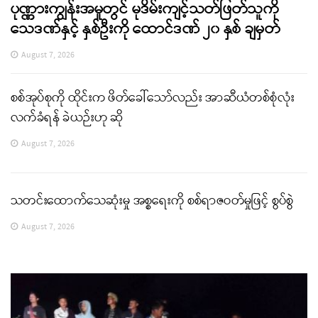
ပုဏ္ဏားကျွန်းအမှုတွင် မုဒိမ်းကျင့်သတ်ဖြတ်သူကို
သေဒဏ်နှင့် နှစ်ဦးကို ထောင်ဒဏ် ၂၀ နှစ် ချမှတ်
August 7, 2026
စစ်အုပ်စုကို ထိုင်းက ဖိတ်ခေါ်သော်လည်း အာဆီယံတစ်စုံလုံး
လက်ခံရန် ခဲယဉ်းဟု ဆို
August 7, 2026
သတင်းထောက်သေဆုံးမှု အစ္စရေးကို စစ်ရာဇဝတ်မှုဖြင့် စွပ်စွဲ
August 7, 2026