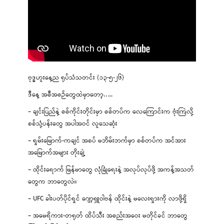
ဗုဒ္ဓဟူးနေ့ည ရုပ်သံသတင်း (၁၃-၅-၂၆)
ဒီနေ့ အစီအစဉ်တွေထဲမှာတော့…..
– ချင်းပြည်နဲ့ စစ်ကိုင်းတိုင်းမှာ စစ်တပ်က လေကြောင်းက ဗုံးကြဲလို့
စစ်သုံ့ပန်းတွေ အပါအဝင် လူသေဆုံး
– ရှမ်းမြောက်-ကချင် အစပ် မဘိမ်းဘက်မှာ စစ်တပ်က အင်အား
အမြောက်အများ တိုးချဲ့
– ထိုင်းရောက် မြန်မာတွေ လုံခြုံရေးနဲ့ အလုပ်လုပ်ဖို့ အကန့်အသတ်
တွေက ဘာတွေလဲ။
– UFC ခါးပတ်ပိုင်ရှင် ဂျော့ရှူဝါဗန် ထိုင်းနဲ့ မလေးရှားကို လာဖို့ရှိ
– အမေရိကား-တရုတ် ထိပ်သီး အစည်းအဝေး မတိုင်ခင် ဘာတွေ