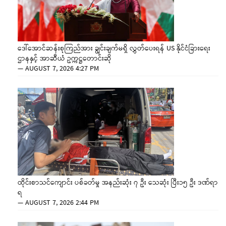
ဒေါ်အောင်ဆန်းစုကြည်အား ချွင်းချက်မရှိ လွှတ်ပေးရန် US နိုင်ငံခြားရေး
ဌာနနှင့် အာဆီယံ ဥက္ကဋ္ဌတောင်းဆို
—
AUGUST 7, 2026 4:27 PM
ထိုင်းစာသင်ကျောင်း ပစ်ခတ်မှု အနည်းဆုံး ၇ ဦး သေဆုံး ပြီး၁၅ ဦး ဒဏ်ရာ
ရ
—
AUGUST 7, 2026 2:44 PM