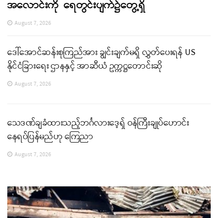
အလောင်းကို ရေတွင်းပျက်၌တွေ့ရှိ
August 7, 2026
ဒေါ်အောင်ဆန်းစုကြည်အား ချွင်းချက်မရှိ လွှတ်ပေးရန် US
နိုင်ငံခြားရေး ဌာနနှင့် အာဆီယံ ဥက္ကဋ္ဌတောင်းဆို
August 7, 2026
သေဒဏ်ချခံထားသည့်ဘင်္ဂလားဒေ့ရှ် ဝန်ကြီးချုပ်ဟောင်း
နေရပ်ပြန်မည်ဟု ကြေညာ
August 7, 2026