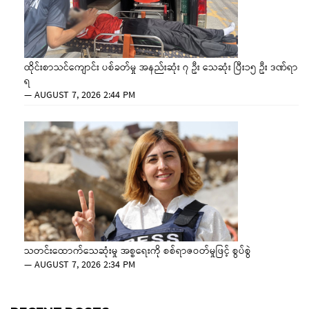
ထိုင်းစာသင်ကျောင်း ပစ်ခတ်မှု အနည်းဆုံး ၇ ဦး သေဆုံး ပြီး၁၅ ဦး ဒဏ်ရာ
ရ
—
AUGUST 7, 2026 2:44 PM
သတင်းထောက်သေဆုံးမှု အစ္စရေးကို စစ်ရာဇဝတ်မှုဖြင့် စွပ်စွဲ
—
AUGUST 7, 2026 2:34 PM