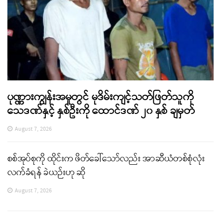
ပုဏ္ဏားကျွန်းအမှုတွင် မုဒိမ်းကျင့်သတ်ဖြတ်သူကို
သေဒဏ်နှင့် နှစ်ဦးကို ထောင်ဒဏ် ၂၀ နှစ် ချမှတ်
August 7, 2026
စစ်အုပ်စုကို ထိုင်းက ဖိတ်ခေါ်သော်လည်း အာဆီယံတစ်စုံလုံး
လက်ခံရန် ခဲယဉ်းဟု ဆို
August 7, 2026