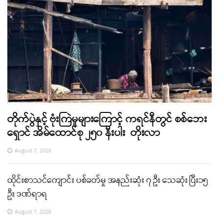
တိုက်ပွဲနှင့် ဗုံးကြဲမှုများကြောင့် ကရင်နီတွင် စစ်ဘေး
ရှောင် အိမ်ထောင်စု ၂၅၀ နီးပါး တိုးလာ
August 7, 2026
ထိုင်းစာသင်ကျောင်း ပစ်ခတ်မှု အနည်းဆုံး ၇ ဦး သေဆုံး ပြီး၁၅
ဦး ဒဏ်ရာရ
August 7, 2026