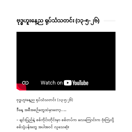
ဗုဒ္ဓဟူးနေ့ည ရုပ်သံသတင်း (၁၃-၅-၂၆)
ဗုဒ္ဓဟူးနေ့ည ရုပ်သံသတင်း (၁၃-၅-၂၆)
ဒီနေ့ အစီအစဉ်တွေထဲမှာတော့…..
– ချင်းပြည်နဲ့ စစ်ကိုင်းတိုင်းမှာ စစ်တပ်က လေကြောင်းက ဗုံးကြဲလို့
စစ်သုံ့ပန်းတွေ အပါအဝင် လူသေဆုံး