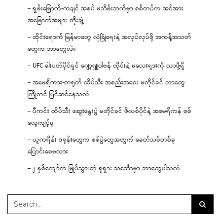
– ရှမ်းမြောက်-ကချင် အစပ် မဘိမ်းဘက်မှာ စစ်တပ်က အင်အား
အမြောက်အများ တိုးချဲ့
– ထိုင်းရောက် မြန်မာတွေ လုံခြုံရေးနဲ့ အလုပ်လုပ်ဖို့ အကန့်အသတ်
တွေက ဘာတွေလဲ။
– UFC ခါးပတ်ပိုင်ရှင် ဂျော့ရှူဝါဗန် ထိုင်းနဲ့ မလေးရှားကို လာဖို့ရှိ
– အမေရိကား-တရုတ် ထိပ်သီး အစည်းအဝေး မတိုင်ခင် ဘာတွေ
ကြိုတင် ပြင်ဆင်နေသလဲ
– ပီကင်း ထိပ်သီး ဆွေးနွေးပွဲ မတိုင်ခင် ဖိလစ်ပိုင်နဲ့ အမေရိကန် စစ်
လေ့ကျင့်မှု
– ယူကရိန်း ဒရုန်းတွေက စစ်ပွဲတွေအတွက် ခေတ်သစ်တစ်ခု
ပြောင်းစေမလား
– ၂ နှစ်ကျော်က မြုပ်သွားတဲ့ ရုရှား သင်္ဘောမှာ ဘာတွေပါသလဲ