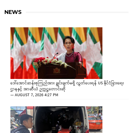
NEWS
ဒေါ်အောင်ဆန်းစုကြည်အား ချွင်းချက်မရှိ လွှတ်ပေးရန် US နိုင်ငံခြားရေး
ဌာနနှင့် အာဆီယံ ဥက္ကဋ္ဌတောင်းဆို
—
AUGUST 7, 2026 4:27 PM