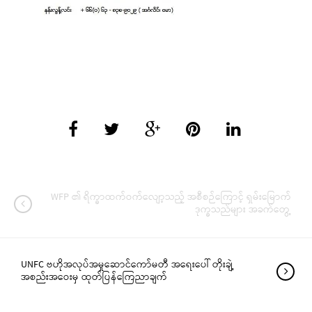
WFP ၏ ရိက္ခာထက်ဝက်လျော့သည့် အစီစဉ်ကြောင့် ရှမ်းမြောက်
ဒုက္ခသည်များ အခက်တွေ့
UNFC ဗဟိုအလုပ်အမှုဆောင်ကော်မတီ အရေးပေါ် တိုးချဲ့
အစည်းအဝေးမှ ထုတ်ပြန်ကြေညာချက်