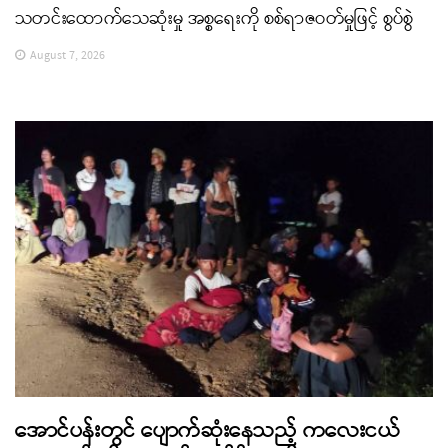
သတင်းထောက်သေဆုံးမှု အစ္စရေးကို စစ်ရာဇဝတ်မှုဖြင့် စွပ်စွဲ
August 7, 2026
အောင်ပန်းတွင် ပျောက်ဆုံးနေသည့် ကလေးငယ်