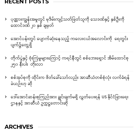
RECENT POSTS
ပုဏ္ဏားကျွန်းအမှုတွင် မုဒိမ်းကျင့်သတ်ဖြတ်သူကို သေဒဏ်နှင့် နှစ်ဦးကို
ထောင်ဒဏ် ၂၀ နှစ် ချမှတ်
အောင်ပန်းတွင် ပျောက်ဆုံးနေသည့် ကလေးငယ်အလောင်းကို ရေတွင်း
ပျက်၌တွေ့ရှိ
တိုက်ပွဲနှင့် ဗုံးကြဲမှုများကြောင့် ကရင်နီတွင် စစ်ဘေးရှောင် အိမ်ထောင်စု
၂၅၀ နီးပါး တိုးလာ
စစ်အုပ်စုကို ထိုင်းက ဖိတ်ခေါ်သော်လည်း အာဆီယံတစ်စုံလုံး လက်ခံရန်
ခဲယဉ်းဟု ဆို
ဒေါ်အောင်ဆန်းစုကြည်အား ချွင်းချက်မရှိ လွှတ်ပေးရန် US နိုင်ငံခြားရေး
ဌာနနှင့် အာဆီယံ ဥက္ကဋ္ဌတောင်းဆို
ARCHIVES