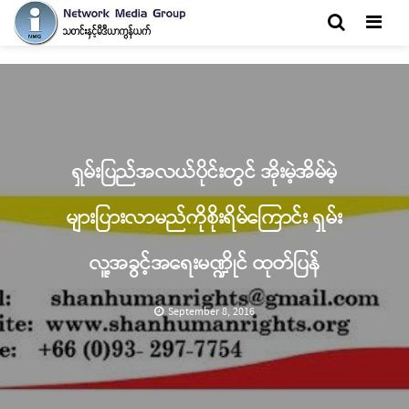
Men
ရှမ်းပြည်အလယ်ပိုင်းတွင် အိုးမဲ့အိမ်မဲ့
များပြားလာမည်ကိုစိုးရိမ်ကြောင်း ရှမ်း
လူ့အခွင့်အရေးမဏ္ဍိုင် ထုတ်ပြန်
September 8, 2016