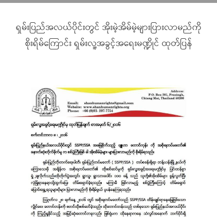
ရှမ်းပြည်အလယ်ပိုင်းတွင် အိုးမဲ့အိမ်မဲ့များပြားလာမည်ကို
စိုးရိမ်ကြောင်း ရှမ်းလူ့အခွင့်အရေးမဏ္ဍိုင် ထုတ်ပြန်