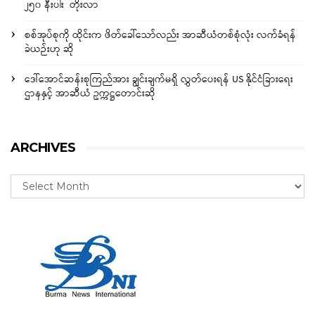
၂၅၀ နီးပါး တိုးလာ
စစ်အုပ်စုကို ထိုင်းက ဖိတ်ခေါ်သော်လည်း အာဆီယံတစ်စုံလုံး လက်ခံရန်
ခဲယဉ်းဟု ဆို
ဒေါ်အောင်ဆန်းစုကြည်အား ချွင်းချက်မရှိ လွှတ်ပေးရန် US နိုင်ငံခြားရေး
ဌာနနှင့် အာဆီယံ ဥက္ကဋ္ဌတောင်းဆို
ARCHIVES