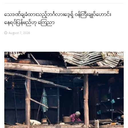
သေဒဏ်ချခံထားသည့်ဘင်္ဂလားဒေ့ရှ် ဝန်ကြီးချုပ်ဟောင်း
နေရပ်ပြန်မည်ဟု ကြေညာ
August 7, 2026