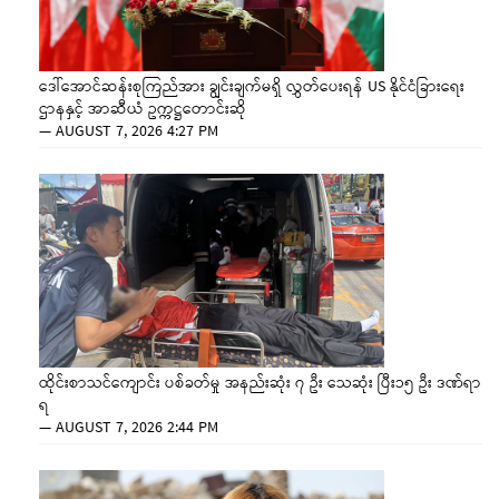
ဒေါ်အောင်ဆန်းစုကြည်အား ချွင်းချက်မရှိ လွှတ်ပေးရန် US နိုင်ငံခြားရေး
ဌာနနှင့် အာဆီယံ ဥက္ကဋ္ဌတောင်းဆို
—
AUGUST 7, 2026 4:27 PM
ထိုင်းစာသင်ကျောင်း ပစ်ခတ်မှု အနည်းဆုံး ၇ ဦး သေဆုံး ပြီး၁၅ ဦး ဒဏ်ရာ
ရ
—
AUGUST 7, 2026 2:44 PM