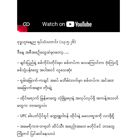
ဗုဒ္ဓဟူးနေ့ည ရုပ်သံသတင်း (၁၃-၅-၂၆)
ဒီနေ့ အစီအစဉ်တွေထဲမှာတော့…..
– ချင်းပြည်နဲ့ စစ်ကိုင်းတိုင်းမှာ စစ်တပ်က လေကြောင်းက ဗုံးကြဲလို့
စစ်သုံ့ပန်းတွေ အပါအဝင် လူသေဆုံး
– ရှမ်းမြောက်-ကချင် အစပ် မဘိမ်းဘက်မှာ စစ်တပ်က အင်အား
အမြောက်အများ တိုးချဲ့
– ထိုင်းရောက် မြန်မာတွေ လုံခြုံရေးနဲ့ အလုပ်လုပ်ဖို့ အကန့်အသတ်
တွေက ဘာတွေလဲ။
– UFC ခါးပတ်ပိုင်ရှင် ဂျော့ရှူဝါဗန် ထိုင်းနဲ့ မလေးရှားကို လာဖို့ရှိ
– အမေရိကား-တရုတ် ထိပ်သီး အစည်းအဝေး မတိုင်ခင် ဘာတွေ
ကြိုတင် ပြင်ဆင်နေသလဲ