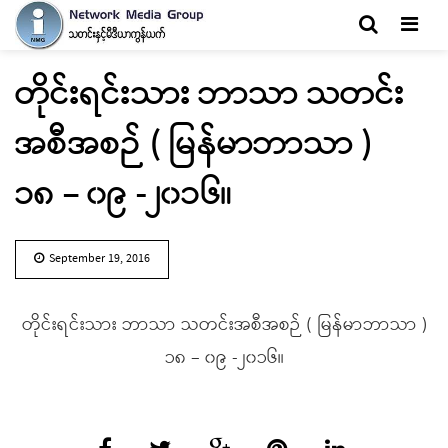
Men
တိုင်းရင်းသား ဘာသာ သတင်း
အစီအစဉ် ( မြန်မာဘာသာ )
၁၈ – ၀၉ -၂၀၁၆။
September 19, 2016
တိုင်းရင်းသား ဘာသာ သတင်းအစီအစဉ် ( မြန်မာဘာသာ )
၁၈ – ၀၉ -၂၀၁၆။