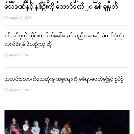
သေဒဏ်နှင့် နှစ်ဦးကို ထောင်ဒဏ် ၂၀ နှစ် ချမှတ်
August 7, 2026
စစ်အုပ်စုကို ထိုင်းက ဖိတ်ခေါ်သော်လည်း အာဆီယံတစ်စုံလုံး
လက်ခံရန် ခဲယဉ်းဟု ဆို
August 7, 2026
သတင်းထောက်သေဆုံးမှု အစ္စရေးကို စစ်ရာဇဝတ်မှုဖြင့် စွပ်စွဲ
August 7, 2026