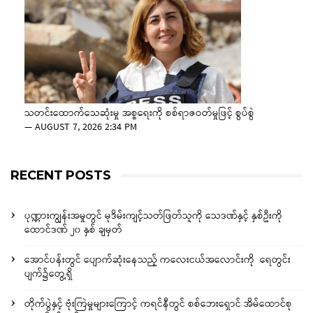
သတင်းထောက်သေဆုံးမှု အစ္စရေးကို စစ်ရာဇဝတ်မှုဖြင့် စွပ်စွဲ
—
AUGUST 7, 2026 2:34 PM
RECENT POSTS
ပုဏ္ဏားကျွန်းအမှုတွင် မုဒိမ်းကျင့်သတ်ဖြတ်သူကို သေဒဏ်နှင့် နှစ်ဦးကို
ထောင်ဒဏ် ၂၀ နှစ် ချမှတ်
အောင်ပန်းတွင် ပျောက်ဆုံးနေသည့် ကလေးငယ်အလောင်းကို ရေတွင်း
ပျက်၌တွေ့ရှိ
တိုက်ပွဲနှင့် ဗုံးကြဲမှုများကြောင့် ကရင်နီတွင် စစ်ဘေးရှောင် အိမ်ထောင်စု