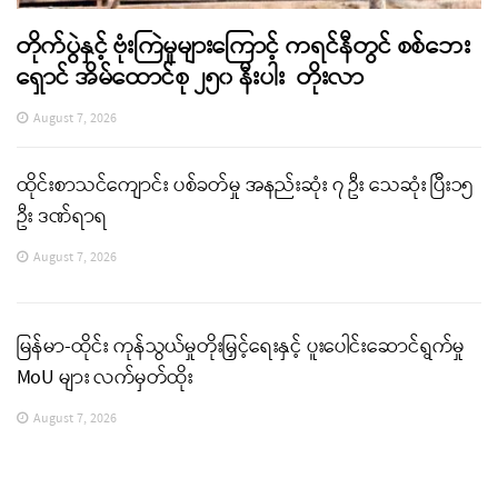
တိုက်ပွဲနှင့် ဗုံးကြဲမှုများကြောင့် ကရင်နီတွင် စစ်ဘေး
ရှောင် အိမ်ထောင်စု ၂၅၀ နီးပါး တိုးလာ
August 7, 2026
ထိုင်းစာသင်ကျောင်း ပစ်ခတ်မှု အနည်းဆုံး ၇ ဦး သေဆုံး ပြီး၁၅
ဦး ဒဏ်ရာရ
August 7, 2026
မြန်မာ-ထိုင်း ကုန်သွယ်မှုတိုးမြှင့်ရေးနှင့် ပူးပေါင်းဆောင်ရွက်မှု
MoU များ လက်မှတ်ထိုး
August 7, 2026