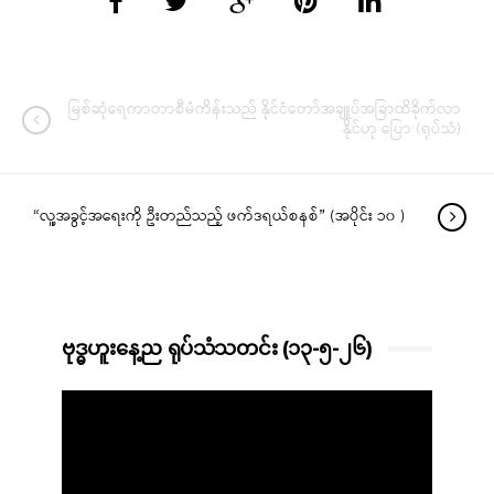
မြစ်ဆုံရေကာတာစီမံကိန်းသည် နိုင်ငံတော်အချူပ်အခြာထိခိုက်လာ
နိုင်ဟု ပြော (ရုပ်သံ)
“လူ့အခွင့်အရေးကို ဦးတည်သည့် ဖက်ဒရယ်စနစ်” (အပိုင်း ၁၀ )
ဗုဒ္ဓဟူးနေ့ည ရုပ်သံသတင်း (၁၃-၅-၂၆)