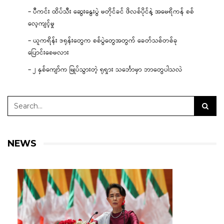
– ပီကင်း ထိပ်သီး ဆွေးနွေးပွဲ မတိုင်ခင် ဖိလစ်ပိုင်နဲ့ အမေရိကန် စစ်
လေ့ကျင့်မှု
– ယူကရိန်း ဒရုန်းတွေက စစ်ပွဲတွေအတွက် ခေတ်သစ်တစ်ခု
ပြောင်းစေမလား
– ၂ နှစ်ကျော်က မြုပ်သွားတဲ့ ရုရှား သင်္ဘောမှာ ဘာတွေပါသလဲ
NEWS