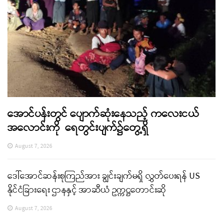
အောင်ပန်းတွင် ပျောက်ဆုံးနေသည့် ကလေးငယ်
အလောင်းကို ရေတွင်းပျက်၌တွေ့ရှိ
August 7, 2026
ဒေါ်အောင်ဆန်းစုကြည်အား ချွင်းချက်မရှိ လွှတ်ပေးရန် US
နိုင်ငံခြားရေး ဌာနနှင့် အာဆီယံ ဥက္ကဋ္ဌတောင်းဆို
August 7, 2026