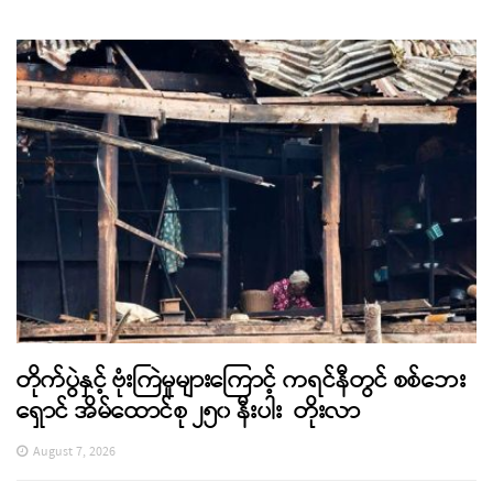
တိုက်ပွဲနှင့် ဗုံးကြဲမှုများကြောင့် ကရင်နီတွင် စစ်ဘေး
ရှောင် အိမ်ထောင်စု ၂၅၀ နီးပါး တိုးလာ
August 7, 2026