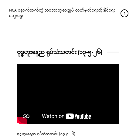
NCA နောက်ဆက်တွဲ သဘောတူစာချူပ် လက်မှတ်ရေးထိုးနိုင်ရေး
ဆွေးနွေး
ဗုဒ္ဓဟူးနေ့ည ရုပ်သံသတင်း (၁၃-၅-၂၆)
ဗုဒ္ဓဟူးနေ့ည ရုပ်သံသတင်း (၁၃-၅-၂၆)