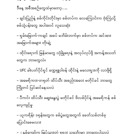
ဒီနေ့ အစီအစဉ်တွေထဲမှာတော့…..
– ချင်းပြည်နဲ့ စစ်ကိုင်းတိုင်းမှာ စစ်တပ်က လေကြောင်းက ဗုံးကြဲလို့
စစ်သုံ့ပန်းတွေ အပါအဝင် လူသေဆုံး
– ရှမ်းမြောက်-ကချင် အစပ် မဘိမ်းဘက်မှာ စစ်တပ်က အင်အား
အမြောက်အများ တိုးချဲ့
– ထိုင်းရောက် မြန်မာတွေ လုံခြုံရေးနဲ့ အလုပ်လုပ်ဖို့ အကန့်အသတ်
တွေက ဘာတွေလဲ။
– UFC ခါးပတ်ပိုင်ရှင် ဂျော့ရှူဝါဗန် ထိုင်းနဲ့ မလေးရှားကို လာဖို့ရှိ
– အမေရိကား-တရုတ် ထိပ်သီး အစည်းအဝေး မတိုင်ခင် ဘာတွေ
ကြိုတင် ပြင်ဆင်နေသလဲ
– ပီကင်း ထိပ်သီး ဆွေးနွေးပွဲ မတိုင်ခင် ဖိလစ်ပိုင်နဲ့ အမေရိကန် စစ်
လေ့ကျင့်မှု
– ယူကရိန်း ဒရုန်းတွေက စစ်ပွဲတွေအတွက် ခေတ်သစ်တစ်ခု
ပြောင်းစေမလား
– ၂ နှစ်ကျော်က မြုပ်သွားတဲ့ ရုရှား သင်္ဘောမှာ ဘာတွေပါသလဲ