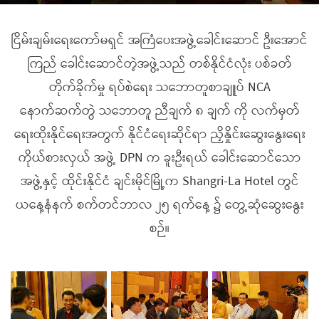
ငြိမ်းချမ်းရေးကော်မရှင် အကြံပေးအဖွဲ့ခေါင်းဆောင် ဦးအောင်
ကြည် ခေါင်းဆောင်တဲ့အဖွဲ့သည် တစ်နိုင်ငံလုံး ပစ်ခတ်
တိုက်ခိုက်မှု ရပ်စဲရေး သဘောတူစာချူပ် NCA
နောက်ဆက်တွဲ သဘောတူ ညီချက် ၈ ချက် ကို လက်မှတ်
ရေးထိုးနိုင်ရေးအတွက် နိုင်ငံရေးဆိုင်ရာ ညှိနှိုင်းဆွေးနွေးရေး
ကိုယ်စားလှယ် အဖွဲ့ DPN က ခူးဦးရယ် ခေါင်းဆောင်သော
အဖွဲ့နှင့် ထိုင်းနိုင်ငံ ချင်းမိုင်မြို့က Shangri-La Hotel တွင်
ယနေ့နံနက် စက်တင်ဘာလ ၂၅ ရက်နေ့ ၌ တွေ့ဆုံဆွေးနွေး
စဉ်။