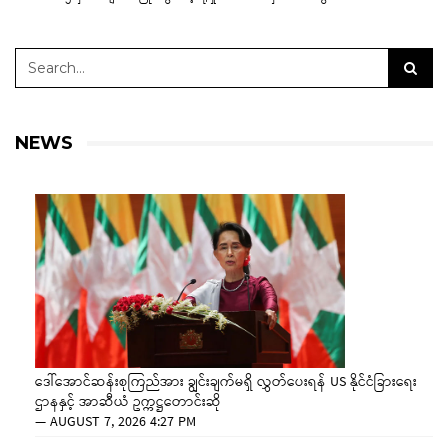
NEWS
ဒေါ်အောင်ဆန်းစုကြည်အား ချွင်းချက်မရှိ လွှတ်ပေးရန် US နိုင်ငံခြားရေး
ဌာနနှင့် အာဆီယံ ဥက္ကဋ္ဌတောင်းဆို
—
AUGUST 7, 2026 4:27 PM