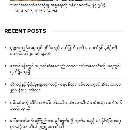
သတင်းထောက်သေဆုံးမှု အစ္စရေးကို စစ်ရာဇဝတ်မှုဖြင့် စွပ်စွဲ
—
AUGUST 7, 2026 2:34 PM
RECENT POSTS
ပုဏ္ဏားကျွန်းအမှုတွင် မုဒိမ်းကျင့်သတ်ဖြတ်သူကို သေဒဏ်နှင့် နှစ်ဦးကို
ထောင်ဒဏ် ၂၀ နှစ် ချမှတ်
အောင်ပန်းတွင် ပျောက်ဆုံးနေသည့် ကလေးငယ်အလောင်းကို ရေတွင်း
ပျက်၌တွေ့ရှိ
တိုက်ပွဲနှင့် ဗုံးကြဲမှုများကြောင့် ကရင်နီတွင် စစ်ဘေးရှောင် အိမ်ထောင်စု
၂၅၀ နီးပါး တိုးလာ
စစ်အုပ်စုကို ထိုင်းက ဖိတ်ခေါ်သော်လည်း အာဆီယံတစ်စုံလုံး လက်ခံရန်
ခဲယဉ်းဟု ဆို
ဒေါ်အောင်ဆန်းစုကြည်အား ချွင်းချက်မရှိ လွှတ်ပေးရန် US နိုင်ငံခြားရေး
ဌာနနှင့် အာဆီယံ ဥက္ကဋ္ဌတောင်းဆို