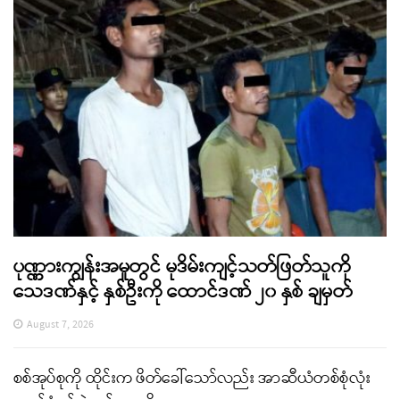
ပုဏ္ဏားကျွန်းအမှုတွင် မုဒိမ်းကျင့်သတ်ဖြတ်သူကို
သေဒဏ်နှင့် နှစ်ဦးကို ထောင်ဒဏ် ၂၀ နှစ် ချမှတ်
August 7, 2026
စစ်အုပ်စုကို ထိုင်းက ဖိတ်ခေါ်သော်လည်း အာဆီယံတစ်စုံလုံး