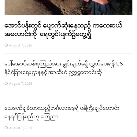
အောင်ပန်းတွင် ပျောက်ဆုံးနေသည့် ကလေးငယ်
အလောင်းကို ရေတွင်းပျက်၌တွေ့ရှိ
August 7, 2026
ဒေါ်အောင်ဆန်းစုကြည်အား ချွင်းချက်မရှိ လွှတ်ပေးရန် US
နိုင်ငံခြားရေး ဌာနနှင့် အာဆီယံ ဥက္ကဋ္ဌတောင်းဆို
August 7, 2026
သေဒဏ်ချခံထားသည့်ဘင်္ဂလားဒေ့ရှ် ဝန်ကြီးချုပ်ဟောင်း
နေရပ်ပြန်မည်ဟု ကြေညာ
August 7, 2026