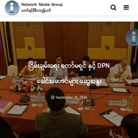
Men
ငြိမ်းချမ်းရေး ကော်မရှင် နှင့် DPN
ခေါင်းဆောင်များ ဆွေးနွေး
September 25, 2016