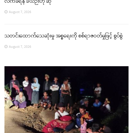
လက်ခံရန် ခဲယဉ်းဟု ဆို
August 7, 2026
သတင်းထောက်သေဆုံးမှု အစ္စရေးကို စစ်ရာဇဝတ်မှုဖြင့် စွပ်စွဲ
August 7, 2026