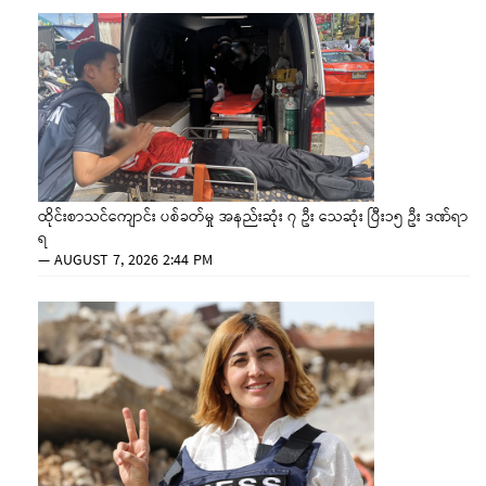
ထိုင်းစာသင်ကျောင်း ပစ်ခတ်မှု အနည်းဆုံး ၇ ဦး သေဆုံး ပြီး၁၅ ဦး ဒဏ်ရာ
ရ
—
AUGUST 7, 2026 2:44 PM