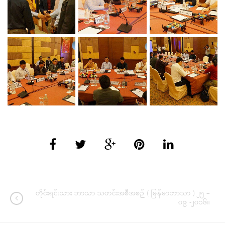
တိုင်းရင်းသား ဘာသာ သတင်းအစီအစဉ် ( မြန်မာဘာသာ ) ၂၅ –
၀၉ -၂၀၁၆။