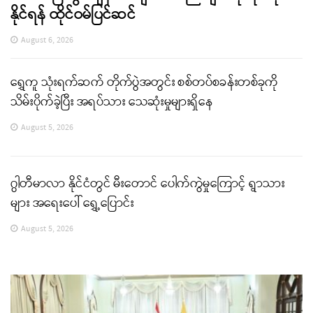
နိုင်ရန် ထိုင်ဝမ်ပြင်ဆင်
August 6, 2026
ရွှေကူ သုံးရက်ဆက် တိုက်ပွဲအတွင်း စစ်တပ်စခန်းတစ်ခုကို
သိမ်းပိုက်ခဲ့ပြီး အရပ်သား သေဆုံးမှုများရှိနေ
August 5, 2026
ဂွါတီမာလာ နိုင်ငံတွင် မီးတောင် ပေါက်ကွဲမှုကြောင့် ရွာသား
များ အရေးပေါ် ရွှေ့ပြောင်း
August 5, 2026