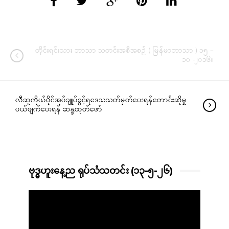
တိုင်းရင်းသား ဘာသာ သတင်းအစီအစဉ် ( မြန်မာဘာသာ ) ၁၅ –
၁၀ -၂၀၁၆။
လီဆူကိုယ်ပိုင်အုပ်ချူပ်ခွင့်ရဒေသသတ်မှတ်ပေးရန်တောင်းဆိုမှု
ပယ်ဖျက်ပေးရန် ဆန္ဒထုတ်ဖော်
ဗုဒ္ဓဟူးနေ့ည ရုပ်သံသတင်း (၁၃-၅-၂၆)