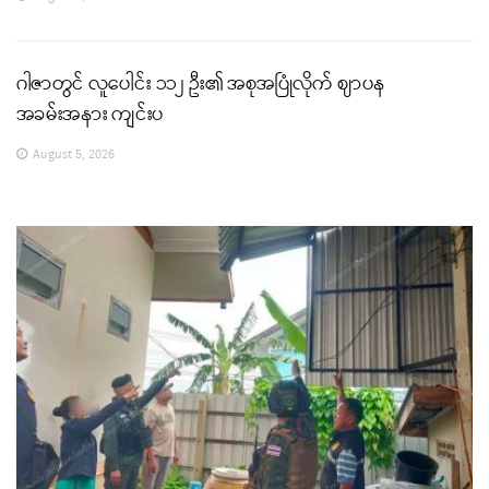
ဂါဇာတွင် လူပေါင်း ၁၁၂ ဦး၏ အစုအပြုံလိုက် ဈာပန
အခမ်းအနား ကျင်းပ
August 5, 2026