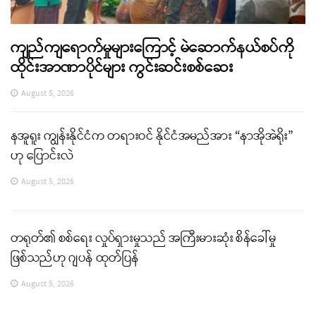
ကျည်ကျရောက်မှုများကြောင့် မဲဆောက်နယ်စပ်ကို
ထိုင်းအာဏာပိုင်များ ကွင်းဆင်းစစ်ဆေး
August 5, 2026
နအူရူး ကျွန်းနိုင်ငံက တရားဝင် နိုင်ငံအမည်အား “နာအိုအဲရိုး”
ဟု ပြောင်းလဲ
August 5, 2026
တရုတ်၏ စစ်ရေး လှုပ်ရှားမှုသည် အကြီးမားဆုံး စိန်ခေါ်မှု
ဖြစ်သည်ဟု ဂျပန် ထုတ်ပြန်
August 5, 2026