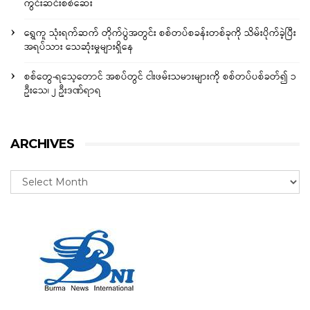
ကွင်းဆင်းစစ်ဆေး
ရွှေကူ သုံးရက်ဆက် တိုက်ပွဲအတွင်း စစ်တပ်စခန်းတစ်ခုကို သိမ်းပိုက်ခဲ့ပြီး
အရပ်သား သေဆုံးမှုများရှိနေ
စစ်တွေ-ရသေ့တောင် အစပ်တွင် ငါးဖမ်းသမားများကို စစ်တပ်ပစ်ခတ်၍ ၁
ဦးသေ၊ ၂ ဦးဒဏ်ရာရ
ARCHIVES