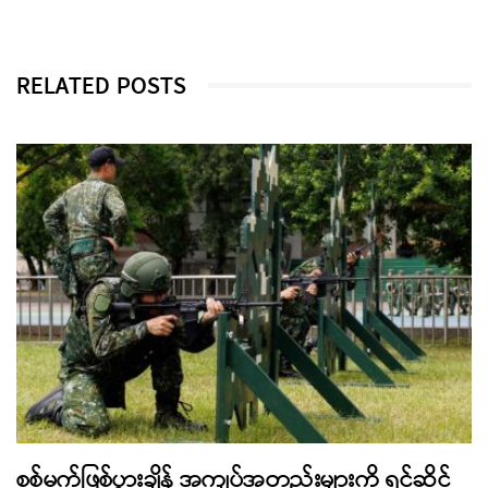
RELATED POSTS
စစ်မက်ဖြစ်ပွားချိန် အကျပ်အတည်းများကို ရင်ဆိုင်