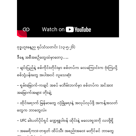
ဗုဒ္ဓဟူးနေ့ည ရုပ်သံသတင်း (၁၃-၅-၂၆)
ဒီနေ့ အစီအစဉ်တွေထဲမှာတော့…..
– ချင်းပြည်နဲ့ စစ်ကိုင်းတိုင်းမှာ စစ်တပ်က လေကြောင်းက ဗုံးကြဲလို့
စစ်သုံ့ပန်းတွေ အပါအဝင် လူသေဆုံး
– ရှမ်းမြောက်-ကချင် အစပ် မဘိမ်းဘက်မှာ စစ်တပ်က အင်အား
အမြောက်အများ တိုးချဲ့
– ထိုင်းရောက် မြန်မာတွေ လုံခြုံရေးနဲ့ အလုပ်လုပ်ဖို့ အကန့်အသတ်
တွေက ဘာတွေလဲ။
– UFC ခါးပတ်ပိုင်ရှင် ဂျော့ရှူဝါဗန် ထိုင်းနဲ့ မလေးရှားကို လာဖို့ရှိ
– အမေရိကား-တရုတ် ထိပ်သီး အစည်းအဝေး မတိုင်ခင် ဘာတွေ