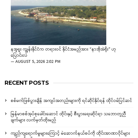
နအူရူး ကျွန်းနိုင်ငံက တရားဝင် နိုင်ငံအမည်အား “နာအိုအဲရိုး” ဟု
ပြောင်းလဲ
—
AUGUST 5, 2026 2:02 PM
RECENT POSTS
စစ်မက်ဖြစ်ပွားချိန် အကျပ်အတည်းများကို ရင်ဆိုင်နိုင်ရန် ထိုင်ဝမ်ပြင်ဆင်
မြန်မာစစ်အုပ်စုခေါင်းဆောင် ထိုင်းနှင့် စီးပွားရေးဆိုင်ရာ သဘောတူညီ
ချက်များ လက်မှတ်ထိုးမည်
ကျည်ကျရောက်မှုများကြောင့် မဲဆောက်နယ်စပ်ကို ထိုင်းအာဏာပိုင်များ