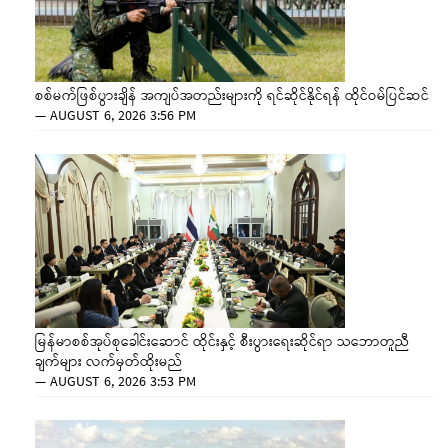
စစ်မက်ဖြစ်ပွားချိန် အကျပ်အတည်းများကို ရင်ဆိုင်နိုင်ရန် ထိုင်ဝမ်ပြင်ဆင်
—
AUGUST 6, 2026 3:56 PM
မြန်မာစစ်အုပ်စုခေါင်းဆောင် ထိုင်းနှင့် စီးပွားရေးဆိုင်ရာ သဘောတူညီ
ချက်များ လက်မှတ်ထိုးမည်
—
AUGUST 6, 2026 3:53 PM