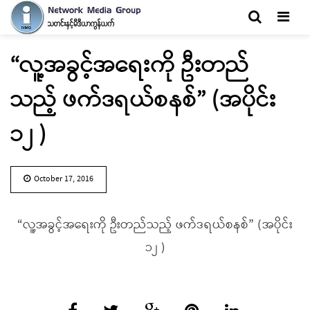
Men
“လူ့အခွင့်အရေးကို ဦးတည်
သည့် ဖက်ဒရယ်စနစ်” (အပိုင်း
၁၂ )
October 17, 2016
“လူ့အခွင့်အရေးကို ဦးတည်သည့် ဖက်ဒရယ်စနစ်” (အပိုင်း
၁၂ )