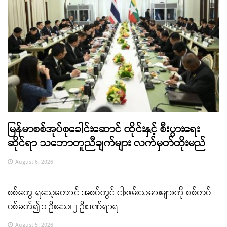
မြန်မာစစ်အုပ်စုခေါင်းဆောင် ထိုင်းနှင့် စီးပွားရေး
ဆိုင်ရာ သဘောတူညီချက်များ လက်မှတ်ထိုးမည်
August 6, 2026
စစ်တွေ-ရသေ့တောင် အစပ်တွင် ငါးဖမ်းသမားများကို စစ်တပ်
ပစ်ခတ်၍ ၁ ဦးသေ၊ ၂ ဦးဒဏ်ရာရ
August 5, 2026