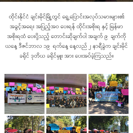
ထိုင်းနိုင်ငံ ချင်းမိုင်မြို့တွင် ရွှေ့ပြောင်းအလုပ်သမားများ၏
အခွင့်အရေး အပြည့်အဝ ပေးရန် ထိုင်းအစိုးရ နှင့် မြန်မာ
အစိုးရထံ ပေးပို့သည့် တောင်းဆိုချက်ပါ အချက် ၉ ချက်ကို
ယနေ့ ဒီဇင်ဘာလ ၁၉ ရက်နေ့ နေ့လည် ၂ နာရီခွဲက ချင်းမိုင်
ခရိုင် ဒုတိယ ခရိုင်မှူး အား ပေးအပ်ခဲ့ကြသည်။