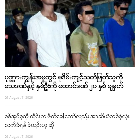
ပုဏ္ဏားကျွန်းအမှုတွင် မုဒိမ်းကျင့်သတ်ဖြတ်သူကို
သေဒဏ်နှင့် နှစ်ဦးကို ထောင်ဒဏ် ၂၀ နှစ် ချမှတ်
August 7, 2026
စစ်အုပ်စုကို ထိုင်းက ဖိတ်ခေါ်သော်လည်း အာဆီယံတစ်စုံလုံး
လက်ခံရန် ခဲယဉ်းဟု ဆို
August 7, 2026