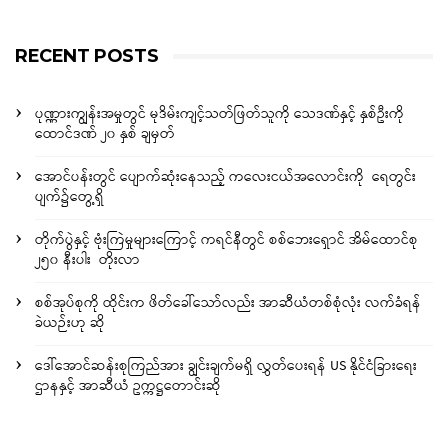
RECENT POSTS
ပုဏ္ဏားကျွန်းအမှုတွင် မုဒိမ်းကျင့်သတ်ဖြတ်သူကို သေဒဏ်နှင့် နှစ်ဦးကို
ထောင်ဒဏ် ၂၀ နှစ် ချမှတ်
အောင်ပန်းတွင် ပျောက်ဆုံးနေသည့် ကလေးငယ်အလောင်းကို ရေတွင်း
ပျက်၌တွေ့ရှိ
တိုက်ပွဲနှင့် ဗုံးကြဲမှုများကြောင့် ကရင်နီတွင် စစ်ဘေးရှောင် အိမ်ထောင်စု
၂၅၀ နီးပါး တိုးလာ
စစ်အုပ်စုကို ထိုင်းက ဖိတ်ခေါ်သော်လည်း အာဆီယံတစ်စုံလုံး လက်ခံရန်
ခဲယဉ်းဟု ဆို
ဒေါ်အောင်ဆန်းစုကြည်အား ချွင်းချက်မရှိ လွှတ်ပေးရန် US နိုင်ငံခြားရေး
ဌာနနှင့် အာဆီယံ ဥက္ကဋ္ဌတောင်းဆို