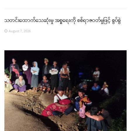
သတင်းထောက်သေဆုံးမှု အစ္စရေးကို စစ်ရာဇဝတ်မှုဖြင့် စွပ်စွဲ
August 7, 2026