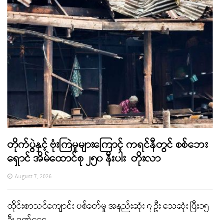
တိုက်ပွဲနှင့် ဗုံးကြဲမှုများကြောင့် ကရင်နီတွင် စစ်ဘေး
ရှောင် အိမ်ထောင်စု ၂၅၀ နီးပါး တိုးလာ
August 7, 2026
ထိုင်းစာသင်ကျောင်း ပစ်ခတ်မှု အနည်းဆုံး ၇ ဦး သေဆုံး ပြီး၁၅