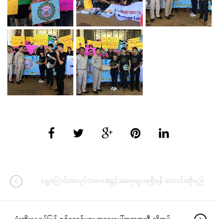
ရွှေ့ပြောင်းအလုပ်သမားအခွင့်အရေးများရရှိရန် တောင်းဆိုမည်