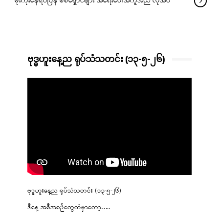
မုံးကိုးနေရပ်ပြန် စစ်ရှောင်များ အရေးပေါ်အကူအညီ လိုအပ်
ဗုဒ္ဓဟူးနေ့ည ရုပ်သံသတင်း (၁၃-၅-၂၆)
ဗုဒ္ဓဟူးနေ့ည ရုပ်သံသတင်း (၁၃-၅-၂၆)
ဒီနေ့ အစီအစဉ်တွေထဲမှာတော့…..