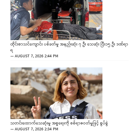
ထိုင်းစာသင်ကျောင်း ပစ်ခတ်မှု အနည်းဆုံး ၇ ဦး သေဆုံး ပြီး၁၅ ဦး ဒဏ်ရာ
ရ
—
AUGUST 7, 2026 2:44 PM
သတင်းထောက်သေဆုံးမှု အစ္စရေးကို စစ်ရာဇဝတ်မှုဖြင့် စွပ်စွဲ
—
AUGUST 7, 2026 2:34 PM