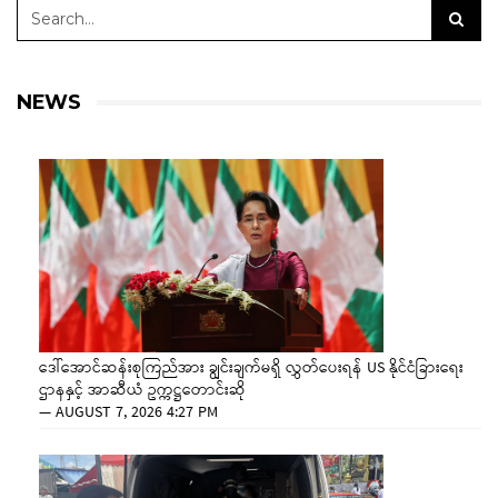
NEWS
ဒေါ်အောင်ဆန်းစုကြည်အား ချွင်းချက်မရှိ လွှတ်ပေးရန် US နိုင်ငံခြားရေး
ဌာနနှင့် အာဆီယံ ဥက္ကဋ္ဌတောင်းဆို
—
AUGUST 7, 2026 4:27 PM