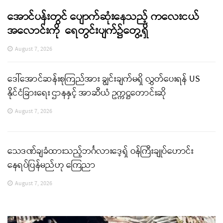
အောင်ပန်းတွင် ပျောက်ဆုံးနေသည့် ကလေးငယ်
အလောင်းကို ရေတွင်းပျက်၌တွေ့ရှိ
August 7, 2026
ဒေါ်အောင်ဆန်းစုကြည်အား ချွင်းချက်မရှိ လွှတ်ပေးရန် US
နိုင်ငံခြားရေး ဌာနနှင့် အာဆီယံ ဥက္ကဋ္ဌတောင်းဆို
August 7, 2026
သေဒဏ်ချခံထားသည့်ဘင်္ဂလားဒေ့ရှ် ဝန်ကြီးချုပ်ဟောင်း
နေရပ်ပြန်မည်ဟု ကြေညာ
August 7, 2026