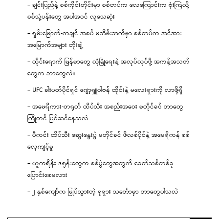
– ချင်းပြည်နဲ့ စစ်ကိုင်းတိုင်းမှာ စစ်တပ်က လေကြောင်းက ဗုံးကြဲလို့
စစ်သုံ့ပန်းတွေ အပါအဝင် လူသေဆုံး
– ရှမ်းမြောက်-ကချင် အစပ် မဘိမ်းဘက်မှာ စစ်တပ်က အင်အား
အမြောက်အများ တိုးချဲ့
– ထိုင်းရောက် မြန်မာတွေ လုံခြုံရေးနဲ့ အလုပ်လုပ်ဖို့ အကန့်အသတ်
တွေက ဘာတွေလဲ။
– UFC ခါးပတ်ပိုင်ရှင် ဂျော့ရှူဝါဗန် ထိုင်းနဲ့ မလေးရှားကို လာဖို့ရှိ
– အမေရိကား-တရုတ် ထိပ်သီး အစည်းအဝေး မတိုင်ခင် ဘာတွေ
ကြိုတင် ပြင်ဆင်နေသလဲ
– ပီကင်း ထိပ်သီး ဆွေးနွေးပွဲ မတိုင်ခင် ဖိလစ်ပိုင်နဲ့ အမေရိကန် စစ်
လေ့ကျင့်မှု
– ယူကရိန်း ဒရုန်းတွေက စစ်ပွဲတွေအတွက် ခေတ်သစ်တစ်ခု
ပြောင်းစေမလား
– ၂ နှစ်ကျော်က မြုပ်သွားတဲ့ ရုရှား သင်္ဘောမှာ ဘာတွေပါသလဲ