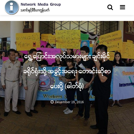
Men
ရွှေ့ပြောင်းအလုပ်သမားများ ချင်းမိုင်
ခရိုင်ရုံးသို့ အခွင့်အရေး တောင်းဆိုစာ
ပေးပို့ (ဓါတ်ပုံ)
December 19, 2016