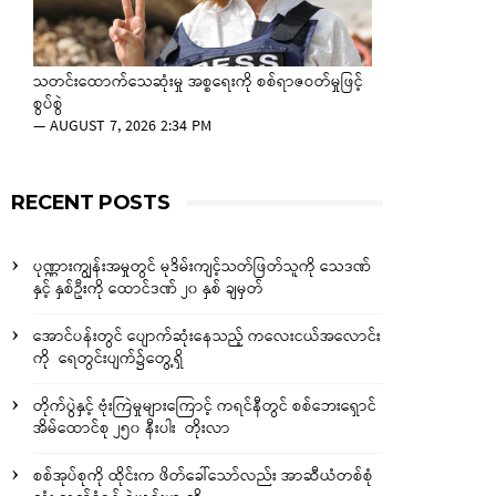
သတင်းထောက်သေဆုံးမှု အစ္စရေးကို စစ်ရာဇဝတ်မှုဖြင့်
စွပ်စွဲ
—
AUGUST 7, 2026 2:34 PM
RECENT POSTS
ပုဏ္ဏားကျွန်းအမှုတွင် မုဒိမ်းကျင့်သတ်ဖြတ်သူကို သေဒဏ်
နှင့် နှစ်ဦးကို ထောင်ဒဏ် ၂၀ နှစ် ချမှတ်
အောင်ပန်းတွင် ပျောက်ဆုံးနေသည့် ကလေးငယ်အလောင်း
ကို ရေတွင်းပျက်၌တွေ့ရှိ
တိုက်ပွဲနှင့် ဗုံးကြဲမှုများကြောင့် ကရင်နီတွင် စစ်ဘေးရှောင်
အိမ်ထောင်စု ၂၅၀ နီးပါး တိုးလာ
စစ်အုပ်စုကို ထိုင်းက ဖိတ်ခေါ်သော်လည်း အာဆီယံတစ်စုံ