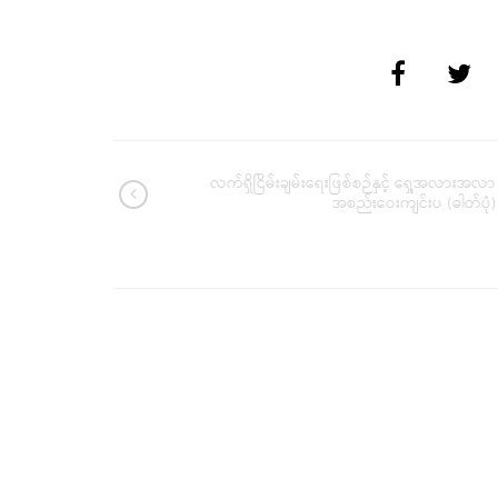
လက်ရှိငြိမ်းချမ်းရေးဖြစ်စဉ်နှင့် ရှေ့အလားအလာ
အစည်းဝေးကျင်းပ (ဓါတ်ပုံ)