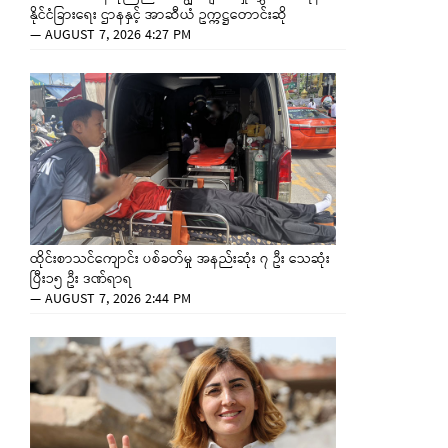
နိုင်ငံခြားရေး ဌာနနှင့် အာဆီယံ ဥက္ကဋ္ဌတောင်းဆို
—
AUGUST 7, 2026 4:27 PM
ထိုင်းစာသင်ကျောင်း ပစ်ခတ်မှု အနည်းဆုံး ၇ ဦး သေဆုံး
ပြီး၁၅ ဦး ဒဏ်ရာရ
—
AUGUST 7, 2026 2:44 PM