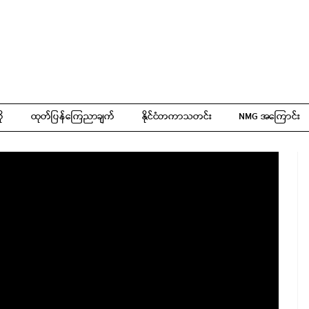
ို
ထုတ်ပြန်ကြေညာချက်
နိုင်ငံတကာသတင်း
NMG အကြောင်း