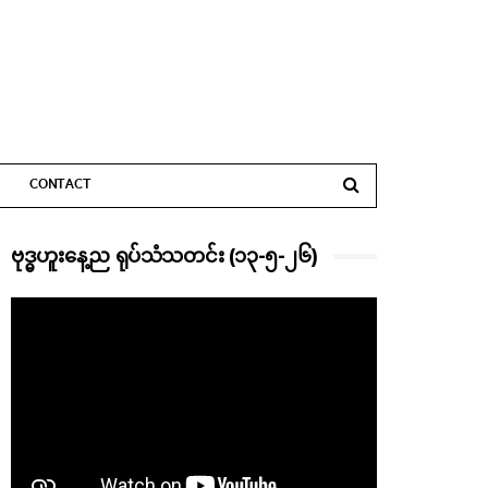
CONTACT
ဗုဒ္ဓဟူးနေ့ည ရုပ်သံသတင်း (၁၃-၅-၂၆)