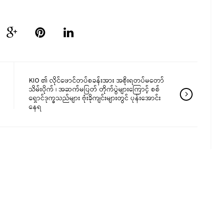
KIO ၏ လိုင်ဖောင်တပ်စခန်းအား အစိုးရတပ်မတော်
သိမ်းပိုက် ၊ အဆက်မပြတ် တိုက်ပွဲများကြောင့် စစ်
ရှောင်ဒုက္ခသည်များ ဗုံးခိုကျင်းများတွင် ပုန်းအောင်း
နေရ