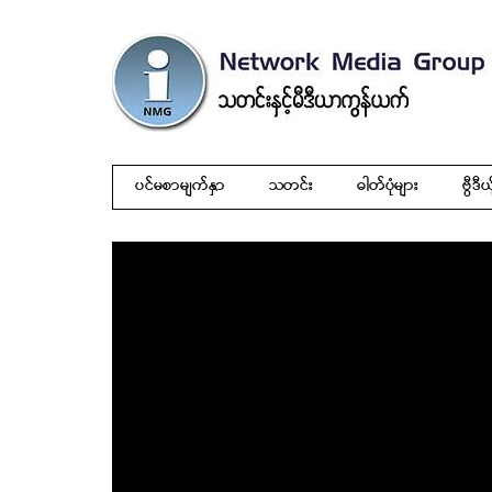
ပင်မစာမျက်နှာ
သတင်း
ဓါတ်ပုံများ
ဗွီဒီယ