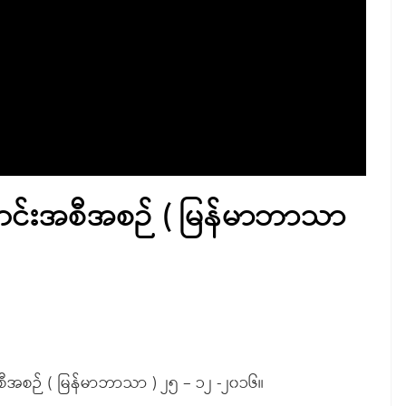
တင်းအစီအစဉ် ( မြန်မာဘာသာ
အစဉ် ( မြန်မာဘာသာ ) ၂၅ – ၁၂ -၂၀၁၆။