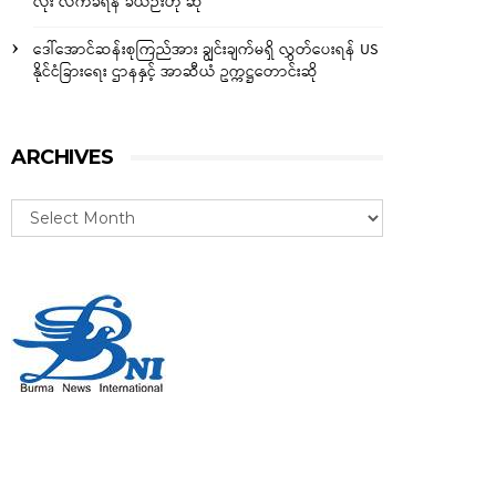
လုံး လက်ခံရန် ခဲယဉ်းဟု ဆို
ဒေါ်အောင်ဆန်းစုကြည်အား ချွင်းချက်မရှိ လွှတ်ပေးရန် US
နိုင်ငံခြားရေး ဌာနနှင့် အာဆီယံ ဥက္ကဋ္ဌတောင်းဆို
ARCHIVES