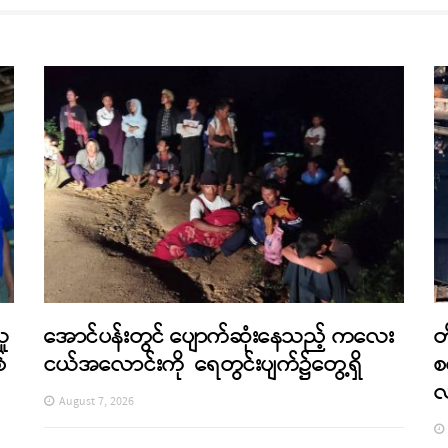
သူ
အောင်ပန်းတွင် ပျောက်ဆုံးနေသည့် ကလေး
တ
်
ငယ်အလောင်းကို ရေတွင်းပျက်၌တွေ့ရှိ
စ
August 7, 2026