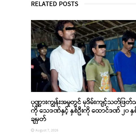
RELATED POSTS
ပုဏ္ဏားကျွန်းအမှုတွင် မုဒိမ်းကျင့်သတ်ဖြတ်
ကို သေဒဏ်နှင့် နှစ်ဦးကို ထောင်ဒဏ် ၂၀ နှစ
ချမှတ်
August 7, 2026