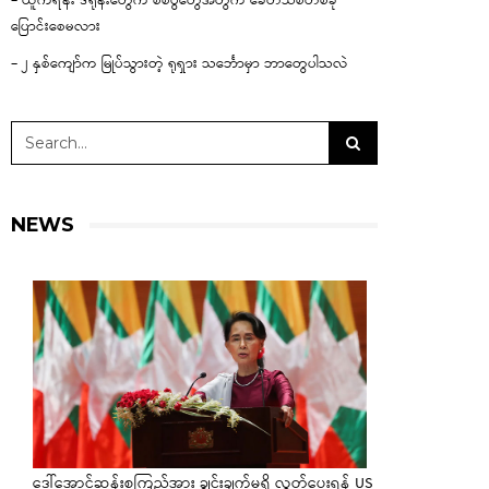
– ယူကရိန်း ဒရုန်းတွေက စစ်ပွဲတွေအတွက် ခေတ်သစ်တစ်ခု
ပြောင်းစေမလား
– ၂ နှစ်ကျော်က မြုပ်သွားတဲ့ ရုရှား သင်္ဘောမှာ ဘာတွေပါသလဲ
NEWS
ဒေါ်အောင်ဆန်းစုကြည်အား ချွင်းချက်မရှိ လွှတ်ပေးရန် US