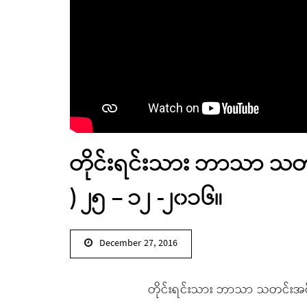
တိုင်းရင်းသား ဘာသာ သ
) ၂၅ – ၁၂ -၂၀၁၆။
December 27, 2016
တိုင်းရင်းသား ဘာသာ သတင်းအစီ