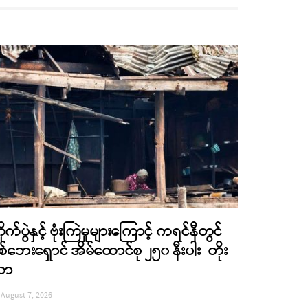
ိုက်ပွဲနှင့် ဗုံးကြဲမှုများကြောင့် ကရင်နီတွင်
စ်ဘေးရှောင် အိမ်ထောင်စု ၂၅၀ နီးပါး တိုး
လာ
August 7, 2026