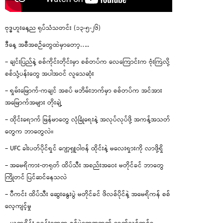
ဗုဒ္ဓဟူးနေ့ည ရုပ်သံသတင်း (၁၃-၅-၂၆)
ဒီနေ့ အစီအစဉ်တွေထဲမှာတော့…..
– ချင်းပြည်နဲ့ စစ်ကိုင်းတိုင်းမှာ စစ်တပ်က လေကြောင်းက ဗုံးကြဲလို့
စစ်သုံ့ပန်းတွေ အပါအဝင် လူသေဆုံး
– ရှမ်းမြောက်-ကချင် အစပ် မဘိမ်းဘက်မှာ စစ်တပ်က အင်အား
အမြောက်အများ တိုးချဲ့
– ထိုင်းရောက် မြန်မာတွေ လုံခြုံရေးနဲ့ အလုပ်လုပ်ဖို့ အကန့်အသတ်
တွေက ဘာတွေလဲ။
– UFC ခါးပတ်ပိုင်ရှင် ဂျော့ရှူဝါဗန် ထိုင်းနဲ့ မလေးရှားကို လာဖို့ရှိ
– အမေရိကား-တရုတ် ထိပ်သီး အစည်းအဝေး မတိုင်ခင် ဘာတွေ
ကြိုတင် ပြင်ဆင်နေသလဲ
– ပီကင်း ထိပ်သီး ဆွေးနွေးပွဲ မတိုင်ခင် ဖိလစ်ပိုင်နဲ့ အမေရိကန် စစ်
လေ့ကျင့်မှု