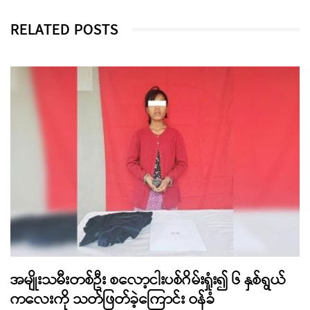
RELATED POSTS
အမျိုးသမီးတစ်ဦး စလော့ငါးပစ်ဂိမ်းရှုံး၍ ၆ နှစ်ရွယ်
ကလေးကို သတ်ဖြတ်ခဲ့ကြောင်း ဝန်ခံ