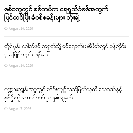
စစ်တွေတွင် စစ်တပ်က ရေရှည်ခံစစ်အတွက်
ပြင်ဆင်ပြီး ခံစစ်စခန်းများ တိုးချဲ့
August 10, 2026
တိုင်ဖုန်း ဒေါလ်ဖင် တရုတ်သို့ ဝင်ရောက်၊ ပစိဖိတ်တွင် မုန်တိုင်း
၃ ခု ပြိုင်တည်း ဖြစ်ပေါ်
August 10, 2026
ပုဏ္ဏားကျွန်းအမှုတွင် မုဒိမ်းကျင့်သတ်ဖြတ်သူကို သေဒဏ်နှင့်
နှစ်ဦးကို ထောင်ဒဏ် ၂၀ နှစ် ချမှတ်
August 7, 2026