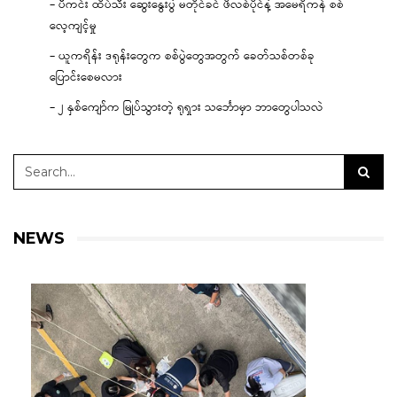
– ပီကင်း ထိပ်သီး ဆွေးနွေးပွဲ မတိုင်ခင် ဖိလစ်ပိုင်နဲ့ အမေရိကန် စစ်
လေ့ကျင့်မှု
– ယူကရိန်း ဒရုန်းတွေက စစ်ပွဲတွေအတွက် ခေတ်သစ်တစ်ခု
ပြောင်းစေမလား
– ၂ နှစ်ကျော်က မြုပ်သွားတဲ့ ရုရှား သင်္ဘောမှာ ဘာတွေပါသလဲ
NEWS