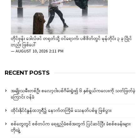
တိုင်ဖုန်း ဒေါလ်ဖင် တရုတ်သို့ ဝင်ရောက်၊ ပစိဖိတ်တွင် မုန်တိုင်း ၃ ခု ပြိုင်
တည်း ဖြစ်ပေါ်
—
AUGUST 10, 2026 2:11 PM
RECENT POSTS
အမျိုးသမီးတစ်ဦး စလော့ငါးပစ်ဂိမ်းရှုံး၍ ၆ နှစ်ရွယ်ကလေးကို သတ်ဖြတ်ခဲ့
ကြောင်း ဝန်ခံ
ထိုင်းနိုင်ငံနွန်ထဘူရီ၌ နောက်တကြိမ် သေနတ်ပစ်မှု ဖြစ်ပွား
စစ်တွေတွင် စစ်တပ်က ရေရှည်ခံစစ်အတွက် ပြင်ဆင်ပြီး ခံစစ်စခန်းများ
တိုးချဲ့