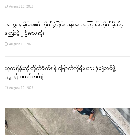
August 10, 2026
မကွေး-ရခိုင်အစပ် တိုက်ပွဲပြင်းထန်၊ လေကြောင်းတိုက်ခိုက်မှု
ကြောင့် ၂ ဦးသေဆုံး
August 10, 2026
ယူကရိန်းကို တိုက်ခိုက်ရန် မြောက်ကိုရီးယား ဒုံးပျံတပ်ဖွဲ့
ရုရှား၌ စတင်တပ်စွဲ
August 10, 2026