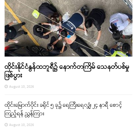
ထိုင်းနိုင်ငံနွန်ထဘူရီ၌ နောက်တကြိမ် သေနတ်ပစ်မှု
ဖြစ်ပွား
August 10, 2026
ထိုင်းမြောက်ပိုင်း ခရိုင် ၅ ခု၌ ရေကြီးရေလျှံ၊ ၂၄ နာရီ စောင့်
ကြည့်ရန် ညွှန်ကြား
August 10, 2026