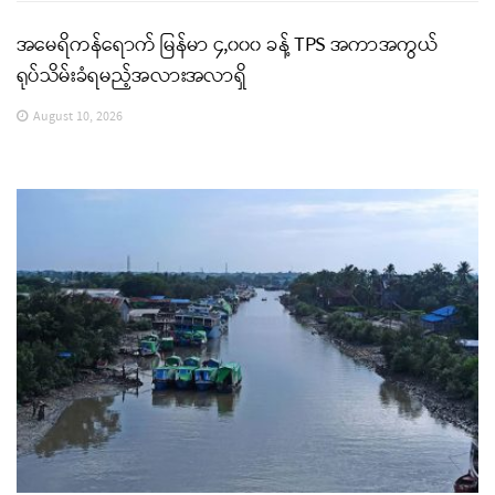
အမေရိကန်ရောက် မြန်မာ ၄,၀၀၀ ခန့် TPS အကာအကွယ်
ရုပ်သိမ်းခံရမည့်အလားအလာရှိ
August 10, 2026