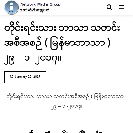
Men
တိုင်းရင်းသား ဘာသာ သတင်း
အစီအစဉ် ( မြန်မာဘာသာ )
၂၉ – ၁ -၂၀၁၇။
January 29, 2017
တိုင်းရင်းသား ဘာသာ သတင်းအစီအစဉ် ( မြန်မာဘာသာ )
၂၉ – ၁ -၂၀၁၇။