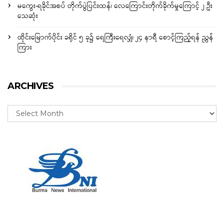
မကွေး-ရခိုင်အစပ် တိုက်ပွဲပြင်းထန်၊ လေကြောင်းတိုက်ခိုက်မှုကြောင့် ၂ ဦး
သေဆုံး
ထိုင်းမြောက်ပိုင်း ခရိုင် ၅ ခု၌ ရေကြီးရေလျှံ၊ ၂၄ နာရီ စောင့်ကြည့်ရန် ညွှန်
ကြား
ARCHIVES