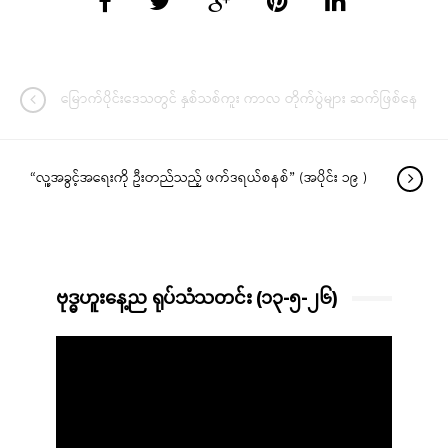
မြောက်ပိုင်းဒေသတွင် နှစ်သစ်ကူး ကာလ တိုက်ပွဲများ ဆက်ဖြစ်နေ
“လူ့အခွင့်အရေးကို ဦးတည်သည့် ဖက်ဒရယ်စနစ်” (အပိုင်း ၁၉ )
ဗုဒ္ဓဟူးနေ့ည ရုပ်သံသတင်း (၁၃-၅-၂၆)