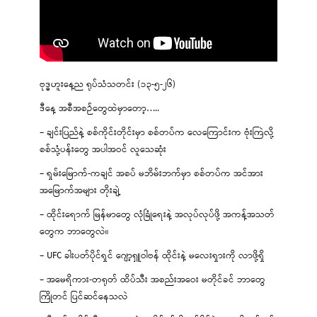
ဗုဒ္ဓဟူးနေ့ည ရုပ်သံသတင်း (၁၃-၅-၂၆)
ဒီနေ့ အစီအစဉ်တွေထဲမှာတော့…..
– ချင်းပြည်နဲ့ စစ်ကိုင်းတိုင်းမှာ စစ်တပ်က လေကြောင်းက ဗုံးကြဲလို့
စစ်သုံ့ပန်းတွေ အပါအဝင် လူသေဆုံး
– ရှမ်းမြောက်-ကချင် အစပ် မဘိမ်းဘက်မှာ စစ်တပ်က အင်အား
အမြောက်အများ တိုးချဲ့
– ထိုင်းရောက် မြန်မာတွေ လုံခြုံရေးနဲ့ အလုပ်လုပ်ဖို့ အကန့်အသတ်
တွေက ဘာတွေလဲ။
– UFC ခါးပတ်ပိုင်ရှင် ဂျော့ရှူဝါဗန် ထိုင်းနဲ့ မလေးရှားကို လာဖို့ရှိ
– အမေရိကား-တရုတ် ထိပ်သီး အစည်းအဝေး မတိုင်ခင် ဘာတွေ
ကြိုတင် ပြင်ဆင်နေသလဲ