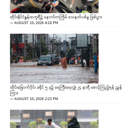
ထိုင်းနိုင်ငံနွန်ထဘူရီ၌ နောက်တကြိမ် သေနတ်ပစ်မှု ဖြစ်ပွား
—
AUGUST 10, 2026 4:18 PM
ထိုင်းမြောက်ပိုင်း ခရိုင် ၅ ခု၌ ရေကြီးရေလျှံ၊ ၂၄ နာရီ စောင့်ကြည့်ရန် ညွှန်
ကြား
—
AUGUST 10, 2026 2:23 PM