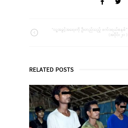
“လူ့အခွင့်အရေးကို ဦးတည်သည့် ဖက်ဒရယ်စနစ်”
(အပိုင်း ၂၀ )
RELATED POSTS