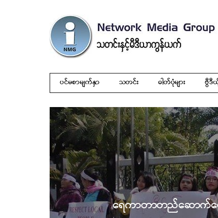
ပင်မစာမျက်နှာ
သတင်း
ဓါတ်ပုံများ
ဗွီဒီယ
ရေကာတာတည်ဆောက်ရေးဆွေ