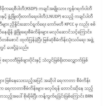
ီမိုကရေစီပါတီ(KSDP)၊ ကချင်အမျိုးသား ကွန်ဂရက်ပါတီ
းနှင့် ဖွံ့ဖြိုးတိုးတက်ရေးပါတီ(LNUDP) စသည့် ကချင်ပါတီ
တီများ ညှိနှိုင်းဆောင်ရွက်ရေး ကော်မတီ KPCC မှ လည်း စစ်
ချိန် ဖွံဖြိုးရေးစီမံကိန်းများ မလုပ်ဆောင်သင့်ကြောင်း၊
်စောင် ထုတ်ပြန်ခဲ့ပြီး မြစ်ဆုံစီမံကိန်းသုံးသပ်ရေး အဖွဲ့
် ပေးပို့ခဲ့သည်။
ဝတီမြစ်ဖျားပိုင်းနှင့် သံလွင်မြစ်ရိုးတလျှောက်ဖြစ်
ှုများ ဖြစ်နေသေးသည့်အပြင် အဆိုပါ ရေကာတာ စီမံကိန်း
က ရေကာတာစီမံကိန်းများ မလုပ်ရန် တောင်းဆိုနေ သည့်
်လာသည့်အပေါ် စိုးရိမ်ပြီး ကန့်ကွက်ရခြင်းဖြစ်ကြောင်း BRN