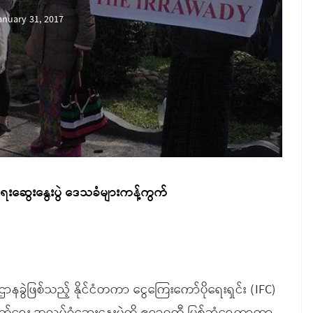
anuary 31, 2017
ေးနွေးပွဲ ဒေသခံများကန့်ကွက်
ာနခွဲဖြစ်သည့် နိုင်ငံတကာ ငွေကြေးကော်ပိုရေးရှင်း (IFC)