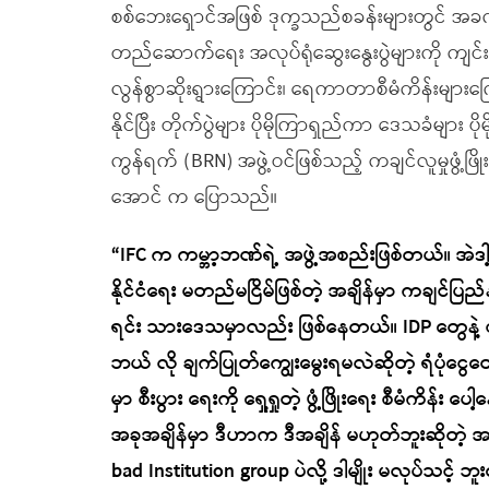
စစ်ဘေးရှောင်အဖြစ် ဒုက္ခသည်စခန်းများတွင် အခက်အ
တည်ဆောက်ရေး အလုပ်ရုံဆွေးနွေးပွဲများကို ကျ
လွန်စွာဆိုးရွားကြောင်း၊ ရေကာတာစီမံကိန်းများကြေ
နိုင်ပြီး တိုက်ပွဲများ ပိုမိုကြာရှည်ကာ ဒေသခံများ ပို
ကွန်ရက် (BRN) အဖွဲ့ဝင်ဖြစ်သည့် ကချင်လူမှုဖွံ့
အောင် က ပြောသည်။
“
IFC က ကမ္ဘာ့ဘဏ်ရဲ့ အဖွဲ့အစည်းဖြစ်တယ်။ အဲဒါ့အ
နိုင်ငံရေး မတည်မငြိမ်ဖြစ်တဲ့ အချိန်မှာ ကချင်ပြည်
ရင်း သားဒေသမှာလည်း ဖြစ်နေတယ်။ IDP တွေနဲ့ စစ်
ဘယ် လို ချက်ပြုတ်ကျွေးမွေးရမလဲဆိုတဲ့ ရံပုံငွေတော့ 
မှာ စီးပွား ရေးကို ရှေ့ရှုတဲ့ ဖွံ့ဖြိုးရေး စီမံကိန
အခုအချိန်မှာ ဒီဟာက ဒီအချိန် မဟုတ်ဘူးဆိုတဲ့ အန
bad Institution group ပဲလို့ ဒါမျိုး မလုပ်သင့် ဘူး