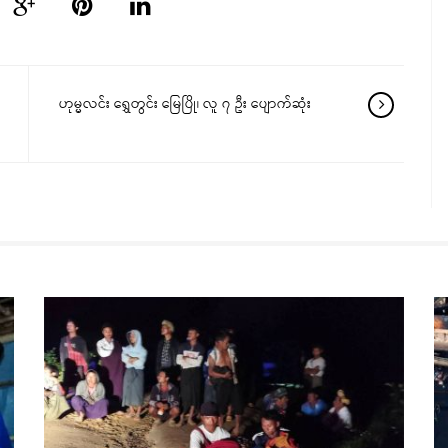
ဟုမ္မလင်း ရွှေတွင်း မြေပြို၊ လူ ၇ ဦး ပျောက်ဆုံး