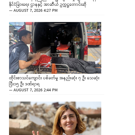
နိုင်ငံခြားရေး ဌာနနှင့် အာဆီယံ ဥက္ကဋ္ဌတောင်းဆို
—
AUGUST 7, 2026 4:27 PM
ထိုင်းစာသင်ကျောင်း ပစ်ခတ်မှု အနည်းဆုံး ၇ ဦး သေဆုံး
ပြီး၁၅ ဦး ဒဏ်ရာရ
—
AUGUST 7, 2026 2:44 PM