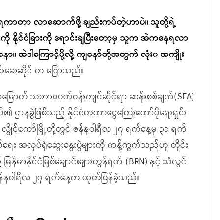
ရေကာတာ လာဆောက်ဖို့ ချည်းကပ်တဲ့ဟာပဲ။ သူတို့ရဲ့
 နိုင်ငံခြားကို ရောင်းချပြီးတော့မှ သူက အဲကနေရလာ
။ အဲဒါကြောင့်မို့လို့ ကျနော်တို့အတွက် လုံး၀ အကျိုး
ိုင်းခေးဆိုင် က ပြောသည်။
ဟာမြောက် သဘာဝပတ်ဝန်းကျင်ဆိုင်ရာ ဆန်းစစ်ချက်(SEA)
့ဘဏ်၏ ဌာနခွဲဖြစ်သည့် နိုင်ငံတကာငွေကြေးကော်ပိုရေးရှင်း
နှင့် လွိုင်ကော်မြို့တို့တွင် ဇန်နဝါရီလ ၂၇ ရက်နေ့မှ ၃၁ ရက်
လုပ်ရုံဆွေးနွေးပွဲများကို ကန့်ကွက်သည်ဟု တိုင်း
မြန်မာနိုင်ငံမြစ်ချောင်းများကွန်ရက် (BRN) နှင့် သံလွင်
န်နဝါရီလ ၂၇ ရက်နေ့က ထုတ်ပြန်ခဲ့သည်။