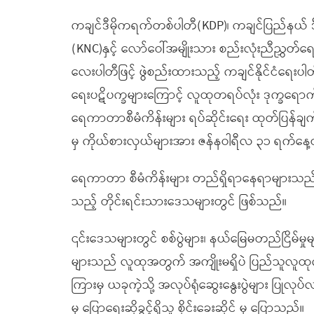
ကချင်ဒီမိုကရက်တစ်ပါတီ(KDP)၊ ကချင်ပြည်နယ် ဒ
(KNC)နှင့် လော်ဝေါ်အမျိုးသား စည်းလုံးညီညွှတ်ရေ
လေးပါတီဖြင့် ဖွဲစည်းထားသည့် ကချင်နိုင်ငံရေးပါ
ရေးပဋိပက္ခများကြောင့် လူထုတရပ်လုံး ဒုက္ခရောက်နေ
ရေကာတာစီမံကိန်းများ ရပ်ဆိုင်းရေး ထုတ်ပြန်ချက်တစ
မှ ကိုယ်စားလှယ်များအား ဇန်နဝါရီလ ၃၁ ရက်နေ့တွင
ရေကာတာ စီမံကိန်းများ တည်ရှိရာနေရာများသည် ဧရာ
သည့် တိုင်းရင်းသားဒေသများတွင် ဖြစ်သည်။
၎င်းဒေသများတွင် စစ်ပွဲများ၊ နယ်မြေမတည်ငြိမ်မ
များသည် လူထုအတွက် အကျိုးမရှိပဲ ပြည်သူလူထု
ကြားမှ ယခုကဲ့သို့ အလုပ်ရုံဆွေးနွေးပွဲများ ပြုလုပ
မှ ပြောရေးဆိုခွင့်ရှိသူ စိုင်းခေးဆိုင် မှ ပြောသည်။