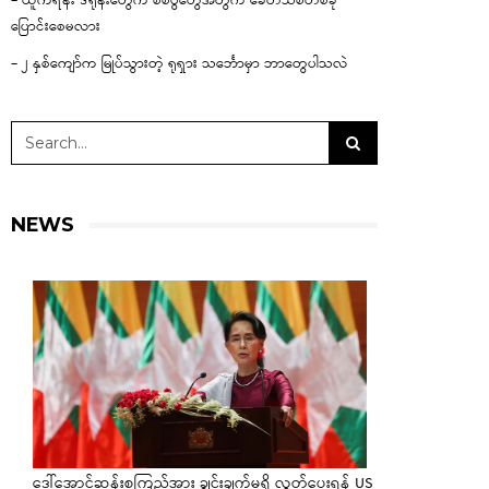
– ယူကရိန်း ဒရုန်းတွေက စစ်ပွဲတွေအတွက် ခေတ်သစ်တစ်ခု
ပြောင်းစေမလား
– ၂ နှစ်ကျော်က မြုပ်သွားတဲ့ ရုရှား သင်္ဘောမှာ ဘာတွေပါသလဲ
NEWS
ဒေါ်အောင်ဆန်းစုကြည်အား ချွင်းချက်မရှိ လွှတ်ပေးရန် US