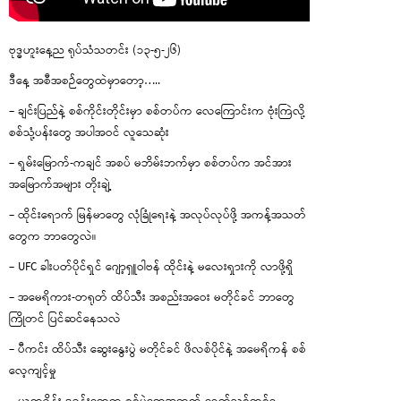
ဗုဒ္ဓဟူးနေ့ည ရုပ်သံသတင်း (၁၃-၅-၂၆)
ဒီနေ့ အစီအစဉ်တွေထဲမှာတော့…..
– ချင်းပြည်နဲ့ စစ်ကိုင်းတိုင်းမှာ စစ်တပ်က လေကြောင်းက ဗုံးကြဲလို့
စစ်သုံ့ပန်းတွေ အပါအဝင် လူသေဆုံး
– ရှမ်းမြောက်-ကချင် အစပ် မဘိမ်းဘက်မှာ စစ်တပ်က အင်အား
အမြောက်အများ တိုးချဲ့
– ထိုင်းရောက် မြန်မာတွေ လုံခြုံရေးနဲ့ အလုပ်လုပ်ဖို့ အကန့်အသတ်
တွေက ဘာတွေလဲ။
– UFC ခါးပတ်ပိုင်ရှင် ဂျော့ရှူဝါဗန် ထိုင်းနဲ့ မလေးရှားကို လာဖို့ရှိ
– အမေရိကား-တရုတ် ထိပ်သီး အစည်းအဝေး မတိုင်ခင် ဘာတွေ
ကြိုတင် ပြင်ဆင်နေသလဲ
– ပီကင်း ထိပ်သီး ဆွေးနွေးပွဲ မတိုင်ခင် ဖိလစ်ပိုင်နဲ့ အမေရိကန် စစ်
လေ့ကျင့်မှု