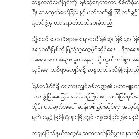
ဆန္ဒထုတ်ဖော်ခြင်းကို မြစ်ဆုံရေကာတာ စီမံကိန်းက
ပြီး ဆန္ဒထုတ်ဖော်ခြင်းနှင့် ပတ်သက်၍ ကြိုတင်ခွင့်
ရဲတပ်ဖွဲ့မှ လာရောက်သတိပေးခဲ့သည်။
သို့သော် ဒေသခံများမှ ဧရာဝတီမြစ်ဆုံ၊ မြစ်ညှာ မြစ်
ဧရာဝတီမြစ်ကို ပြည်သူတွေပိုင်ဆိုင်ရေး – ဒို့အရေ
အရေး၊ ဒေသခံများ မူလနေရာသို့ လွတ်လပ်စွာ နေထိုင်
လူဦးရေ တစ်ရာကျော်ခန့် ဆန္ဒထုတ်ဖော်ခဲ့ကြသ
မြန်မာနိုင်ငံရှိ ရေအားလျှပ်စစ်ကဏ္ဍ၏ မဟာဗျူ
အား ဖွံ့ဖြိုးစေခြင်း ခေါင်းစဉ်ဖြင့် ဧရာဝတီမြစ်ဝ
တိုင်း တာချက်အပေါ် ဆန်းစစ်ခြင်းဆိုင်ရာ အလုပ်ရု
ရက် နေ့၌ မြစ်ကြီးနားမြို့တွင် ကျင်းပခြင်းဖြစ်သည်
ကချင်ပြည်နယ်အတွင်း ဆက်လက်ဖြစ်ပွားနေသည့် တို