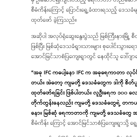
မှ ဦးဆောင်၍ကျင်းပသည့် ရေကာတာ တည်ဆောက်ရေ
စီမံကိန်းကြောင့် ပြောင်းရွှေ့ခံထားရသည့် ဒေသခံ
ထုတ်ဖော် ခဲ့ကြသည်။
အဆိုပါ အလုပ်ရုံဆွေးနွေးပွဲသည် မြစ်ကြီးနားမြို့ 
ဖြစ်ပြီး မြစ်ဆုံဒေသခံရွားသားများ စုပေါင်းသွား
အောင်မြင်သာစံပြကျေးရွာတွင် နေထိုင်သူ ဒေါ်ဂျာ
“
အခု IFC ကပေါ့နော IFC က အခုရေကာတာ လုပ်ဖို
တယ်။ အဲတော့ ကျမတို့ ဒေသခံတွေက ဒါကို စိတ်ပူလို
ထုတ်ဖော်ရခြင်း ဖြစ်ပါတယ်။ လူဦးရေက ၁၀၀ လောက်
တိုက်တွန်းနေလည်း ကျမတို့ ဒေသခံတွေရဲ့ တကယ် ဒု
နော။ မြစ်ဆုံ ရေကာတာကို ကျမတို့ ဒေသခံတွေ 
စီမံကိန်း ကြောင့် အောင်မြင်သာစံပြကျေးရွာသို့ 