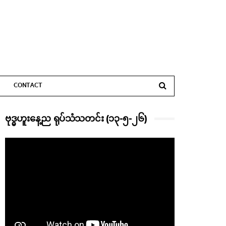
CONTACT
ဗုဒ္ဓဟူးနေ့ည ရုပ်သံသတင်း (၁၃-၅-၂၆)