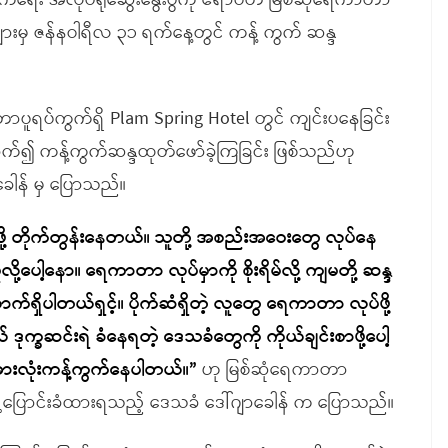
း အလုပ်ရုံဆွေးနွေးပွဲကို ဧရာဝတီ မြစ်ဆုံရေကာတာ
များမှ ဇန်နဝါရီလ ၃၁ ရက်နေ့တွင် ကန့် ကွက် ဆန္ဒ
စီတာပူရပ်ကွက်ရှိ Plam Spring Hotel တွင် ကျင်းပနေခြင်း
ရောက်၍ ကန့်ကွက်ဆန္ဒထုတ်ဖော်ခဲ့ကြခြင်း ဖြစ်သည်ဟု
ခေါန် မှ ပြောသည်။
့ တိုက်တွန်းနေတယ်။ သူတို့ အစည်းအဝေးတွေ လုပ်နေ
့ပေါ့နော။ ရေကာတာ လုပ်မှာကို စိုးရိမ်လို့ ကျမတို့ ဆန္ဒ
ရှိပါတယ်ရှင့်။ ပိုက်ဆံရှိတဲ့ လူတွေ ရေကာတာ လုပ်ဖို့
က္ခဆင်းရဲ ခံနေရတဲ့ ဒေသခံတွေကို ကိုယ်ချင်းစာဖို့ပေါ့
အားလုံးကန့်ကွက်နေပါတယ်။”
ဟု မြစ်ဆုံရေကာတာ
ရွှေ့ပြောင်းခံထားရသည့် ဒေသခံ ဒေါ်ဂျာခေါန် က ပြောသည်။