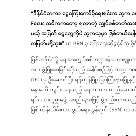
“ဒီနိုင်ငံတကာ ငွေကြေးကော်ပိုရေးရှင်းက သူက 
Focus အဓိကကတော့ ရလာတဲ့ လျှပ်စစ်ဓာတ်အားကို
မယ့် အမြတ် ငွေတွေကိုပဲ သူကယူမှာ ဖြစ်တယ်ပေါ့နော
အမြတ်မရှိဘူး။”
ဟု BRN မှ ပြောရေးဆိုခွင့်ရှိသူ စ
မြန်မာနိုင်ငံရှိ ရေအားလျှပ်စစ်ကဏ္ဍ၏ မဟာဗျူ
အား ဖွံ့ဖြိုးစေခြင်းဆိုသည့် ခေါင်းစဉ်ဖြင့် ကမ္ဘာ
(IFC) မှ ဦးဆောင်ပြီး ရန်ကုန်မြို့၊ မြစ်ကြီးနားမြို့
နေ့အထိ ကျင်းပနေသည့် ရေကာတာ တည်ဆောက်ရေး အ
ရင်းသားလူမှုအဖွဲ့အစည်းများဖြင့် ဖွဲ့စည်းထားသည့် 
မြစ် ထိန်းသိမ်းကာကွယ်ရေးကွန်ရက် (SSN) က ဇ