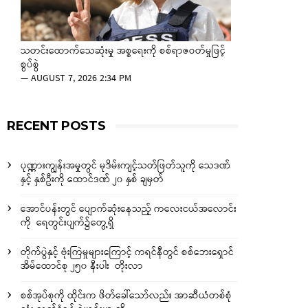
သတင်းထောက်သေဆုံးမှု အစ္စရေးကို စစ်ရာဇဝတ်မှုဖြင့်
စွပ်စွဲ
—
AUGUST 7, 2026 2:34 PM
RECENT POSTS
ပုဏ္ဏားကျွန်းအမှုတွင် မုဒိမ်းကျင့်သတ်ဖြတ်သူကို သေဒဏ်
နှင့် နှစ်ဦးကို ထောင်ဒဏ် ၂၀ နှစ် ချမှတ်
အောင်ပန်းတွင် ပျောက်ဆုံးနေသည့် ကလေးငယ်အလောင်း
ကို ရေတွင်းပျက်၌တွေ့ရှိ
တိုက်ပွဲနှင့် ဗုံးကြဲမှုများကြောင့် ကရင်နီတွင် စစ်ဘေးရှောင်
အိမ်ထောင်စု ၂၅၀ နီးပါး တိုးလာ
စစ်အုပ်စုကို ထိုင်းက ဖိတ်ခေါ်သော်လည်း အာဆီယံတစ်စုံ