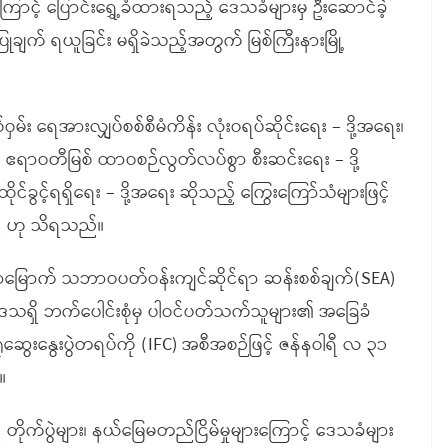
ြောင့် ပြောင်းရွှေ့ခံထားရသည့် ဒေသခံများမှ ဦးဆောင်ခဲ့
ပြုချက် ရယူခြင်း မရှိခဲသည့်အတွက် မြစ်ကြီးနားမြို့
ဝှမ်း ရေအားလျှပ်စစ်စီမံကိန်း လုံးဝရပ်ဆိုင်းရေး – ဒို့အရေး၊
း၊ ဧရာဝတီမြစ် ထာဝစဉ်လွတ်လပ်စွာ စီးဆင်းရေး – ဒို့
ခွင့်ရရှိရေး – ဒို့အရေး ဆိုသည့် ကြွေးကြော်သံများဖြင့်
ည် ဟု သိရသည်။
ဟာမြောက် သဘာဝပတ်ဝန်းကျင်ဆိုင်ရာ ဆန်းစစ်ချက်(SEA)
ှမ်းဒေသရှိ ဘက်ပေါင်းစုံမှ ပါဝင်ပတ်သက်သူများ၏ အခြေခံ
ံဆွေးနွေးပွဲတရပ်ကို (IFC) အစီအစဉ်ဖြင့် ဇန်နဝါရီ လ ၃၁
။
က်ပွဲများ၊ နယ်မြေမတည်ငြိမ်မှုများကြောင့် ဒေသခံများ