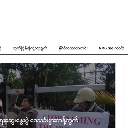
ို
ထုတ်ပြန်ကြေညာချက်
နိုင်ငံတကာသတင်း
NMG အကြောင်း
းနွေးပွဲ ဒေသခံများကန့်ကွက်