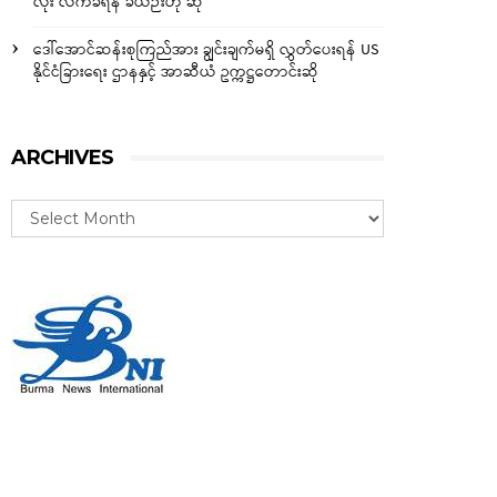
လုံး လက်ခံရန် ခဲယဉ်းဟု ဆို
ဒေါ်အောင်ဆန်းစုကြည်အား ချွင်းချက်မရှိ လွှတ်ပေးရန် US
နိုင်ငံခြားရေး ဌာနနှင့် အာဆီယံ ဥက္ကဋ္ဌတောင်းဆို
ARCHIVES