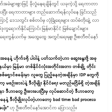
ခဲများစွာဖြင့် ခိုလှုံနေရချိန်တွင် ယခုကဲ့သို့ ရေကာတာ
င်းပပြီး ရေကာတာများ တည်ဆောက်ရန်လုပ်နေ ခြင်းသည်
ာင့် ဒေသတွင်း စစ်တပ်မှ လုံခြုံရေးများ ထပ်မံတိုးချဲ့ လာ
မိုဒုက္ခရောက်နိုင်ကြောင်း မြန်မာနိုင်ငံ မြစ်ချောင်းများ
ဖြိုးရေးကွန်ယက်မှ အထွေထွေ အတွင်းရေးမှူး ဦးစတီဗင်နော်
နေနဲ့ ဟိုက်ဒရို ပါဝါနဲ့ ပတ်သက်တဲ့ဟာ ဆွေးနွေးဖို့ အခု
နယ်မှာ မြန်မာ တစ်နိုင်ငံလုံးအတိုင်းအတာ တစ်ချို့ တိုင်း
ရှောင်စခန်းမှာ လူတွေ ပြည့်နေတဲ့အချိန်မှာ IDP တွေကို
မစဉ်းစားပဲနဲ့ ဒီလိုမျိုး နိုင်ငံရေး မတည်မငြိမ်ရှိ တဲ့အချိန်
်း ပေါ့နော ဒီဟာတွေ ဦးစားပေးပြီးမှ လုပ်ဆောင်တဲ့ ဒီဟာတော့
ေနဲ့ ဒီလိုမျိုးလုပ်တဲ့ဟာတော့ bad time၊ bad process၊
ပေါ့။”
ဟု ဦးစတီဗင်နော်အောင်က ပြောသည်။