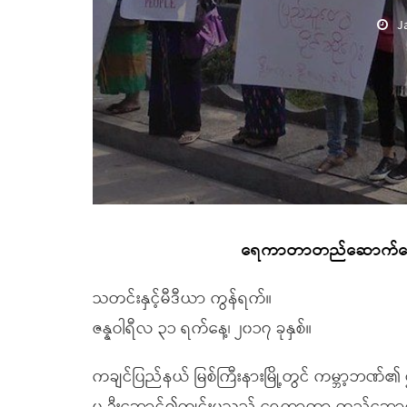
J
ရေကာတာတည်ဆောက်ရေးဆွ
သတင်းနှင့်မီဒီယာ ကွန်ရက်။
ဇန္နဝါရီလ ၃၁ ရက်နေ့၊ ၂၀၁၇ ခုနှစ်။
ကချင်ပြည်နယ် မြစ်ကြီးနားမြို့တွင် ကမ္ဘာ့ဘဏ်၏ ဌ