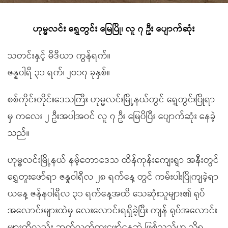
ဟုမ္မလင်း ရွှေတွင်း မြေပြို၊ လူ ၇ ဦး ပျောက်ဆုံး
သတင်းနှင့် မီဒီယာ ကွန်ရက်။
ဇန္နဝါရီ ၃၁ ရက်၊ ၂၀၁၇ ခုနှစ်။
စစ်ကိုင်းတိုင်းဒေသကြီး ဟုမ္မလင်းမြို့နယ်တွင် ရွှေတွင်းပြိုရာ
မှ ကလေး ၂ ဦးအပါအဝင် လူ ၇ ဦး မြေပိပြီး ပျောက်ဆုံး နေခဲ့
သည်။
ဟုမ္မလင်းမြို့နယ် နမ့်တောဒေသ ထိန်ကုန်းကျေးရွာ အနီးတွင်
ရွှေတူးဖော်ရာ ဇန္နဝါရီလ ၂၈ ရက်နေ့ တွင် ကမ်းပါးပြိုကျခဲ့ရာ
ယနေ့ ဇန်နဝါရီလ ၃၁ ရက်နေ့အထိ သေဆုံးသူများ၏ ရုပ်
အလောင်းများထဲမှ လေးလောင်းရရှိခဲ့ပြီး ကျန် ရုပ်အလောင်း
များကိုလည်း ဆက်လက်တူးဖော်နေဆဲ ဖြစ်သည်ဟု သိရ