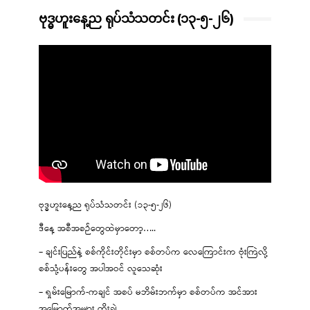
ဗုဒ္ဓဟူးနေ့ည ရုပ်သံသတင်း (၁၃-၅-၂၆)
ဗုဒ္ဓဟူးနေ့ည ရုပ်သံသတင်း (၁၃-၅-၂၆)
ဒီနေ့ အစီအစဉ်တွေထဲမှာတော့…..
– ချင်းပြည်နဲ့ စစ်ကိုင်းတိုင်းမှာ စစ်တပ်က လေကြောင်းက ဗုံးကြဲလို့
စစ်သုံ့ပန်းတွေ အပါအဝင် လူသေဆုံး
– ရှမ်းမြောက်-ကချင် အစပ် မဘိမ်းဘက်မှာ စစ်တပ်က အင်အား
အမြောက်အများ တိုးချဲ့