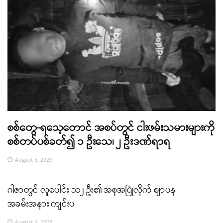
စစ်တွေ-ရသေ့တောင် အစပ်တွင် ငါးဖမ်းသမားများကို
စစ်တပ်ပစ်ခတ်၍ ၁ ဦးသေ၊ ၂ ဦးဒဏ်ရာရ
August 5, 2026
ဂါဇာတွင် လူပေါင်း ၁၁၂ ဦး၏ အစုအပြုံလိုက် ဈာပန
အခမ်းအနား ကျင်းပ
August 5, 2026