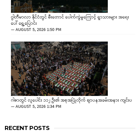
ဂွါတီမာလာ နိုင်ငံတွင် မီးတောင် ပေါက်ကွဲမှုကြောင့် ရွာသားများ အရေး
ပေါ် ရွှေ့ပြောင်း
—
AUGUST 5, 2026 1:50 PM
ဂါဇာတွင် လူပေါင်း ၁၁၂ ဦး၏ အစုအပြုံလိုက် ဈာပနအခမ်းအနား ကျင်းပ
—
AUGUST 5, 2026 1:34 PM
RECENT POSTS