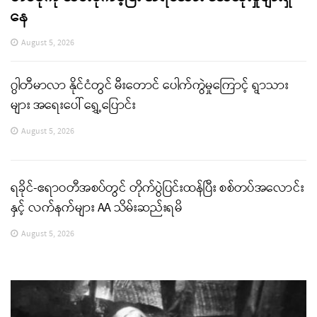
နေ
August 5, 2026
ဂွါတီမာလာ နိုင်ငံတွင် မီးတောင် ပေါက်ကွဲမှုကြောင့် ရွာသား
များ အရေးပေါ် ရွှေ့ပြောင်း
August 5, 2026
ရခိုင်-ဧရာဝတီအစပ်တွင် တိုက်ပွဲပြင်းထန်ပြီး စစ်တပ်အလောင်း
နှင့် လက်နက်များ AA သိမ်းဆည်းရမိ
August 5, 2026