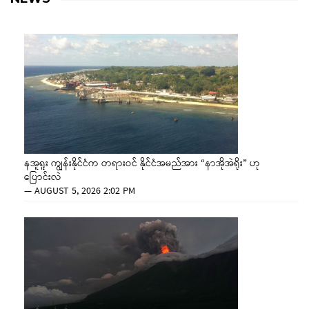
နအူရူး ကျွန်းနိုင်ငံက တရားဝင် နိုင်ငံအမည်အား “နာအိုအဲရိုး” ဟု
ပြောင်းလဲ
—
AUGUST 5, 2026 2:02 PM