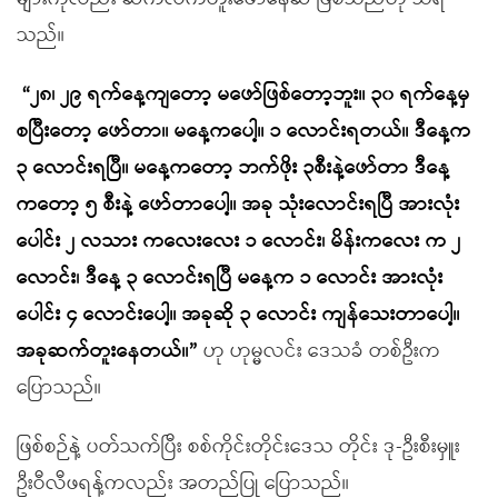
သည်။
“၂၈၊ ၂၉ ရက်နေ့ကျတော့ မဖော်ဖြစ်တော့ဘူး။ ၃၀ ရက်နေ့မှ
စပြီးတော့ ဖော်တာ။ မနေ့ကပေါ့။ ၁ လောင်းရတယ်။ ဒီနေ့က
၃ လောင်းရပြီ။ မနေ့ကတော့ ဘက်ဖိုး ၃စီးနဲ့ဖော်တာ ဒီနေ့
ကတော့ ၅ စီးနဲ့ ဖော်တာပေါ့။ အခု သုံးလောင်းရပြီ အားလုံး
ပေါင်း ၂ လသား ကလေးလေး ၁ လောင်း၊ မိန်းကလေး က ၂
လောင်း၊ ဒီနေ့ ၃ လောင်းရပြီ မနေ့က ၁ လောင်း အားလုံး
ပေါင်း ၄ လောင်းပေါ့။ အခုဆို ၃ လောင်း ကျန်သေးတာပေါ့။
အခုဆက်တူးနေတယ်။”
ဟု ဟုမ္မလင်း ဒေသခံ တစ်ဦးက
ပြောသည်။
ဖြစ်စဉ်နဲ့ ပတ်သက်ပြီး စစ်ကိုင်းတိုင်းဒေသ တိုင်း ဒု-ဦးစီးမှူး
ဦးဝီလီဖရန့်ကလည်း အတည်ပြု ပြောသည်။