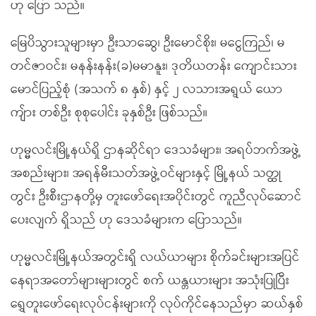
ဟု ပြော သည်။
မြေပိသွားသူများမှာ ဦးသာဆွေ၊ ဦးမောင်စိုး၊ မငွေကြည်၊ မ
တင်ဇာဝင်း၊ မနန်းနန်း(ခ)မမာနူး၊ ဒုတိယတန်း ကျောင်းသား
မောင်ပြည့်စုံ (အသက် ၈ နှစ်) နှင့် ၂ လသားအရွယ် ယော
ကျ်ား တစ်ဦး စုစုပေါင်း ခုနှစ်ဦး ဖြစ်သည်။
ဟုမ္မလင်းမြို့နယ်ရှိ ဌာနဆိုင်ရာ ဒေသခံများ၊ အရပ်ဘက်အဖွဲ့
အစည်းများ၊ အရန်မီးသတ်အဖွဲ့ဝင်များနှင့် မြို့နယ် သတ္ထု
တွင်း ဦးစီးဌာနတို့မှ တူးဖော်ရေးအပိုင်းတွင် ကူညီလုပ်ဆောင်
ပေးလျက် ရှိသည် ဟု ဒေသခံများက ပြောသည်။
ဟုမ္မလင်းမြို့နယ်အတွင်းရှိ လယ်ယာများ စိုက်ခင်းများအပြင်
နေရာအတော်များများတွင် စက် ယန္တယားများ အသုံးပြုပြီး
ရွှေတူးဖော်ရေးလုပ်ငန်းများကို လုပ်ကိုင်နေသည်မှာ ဆယ်နှစ်