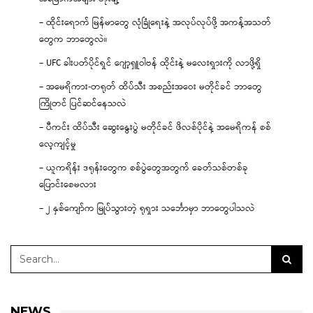
– ထိုင်းရောက် မြန်မာတွေ လုံခြုံရေးနဲ့ အလုပ်လုပ်ဖို့ အကန့်အသတ်
တွေက ဘာတွေလဲ။
– UFC ခါးပတ်ပိုင်ရှင် ဂျော့ရှူဝါဗန် ထိုင်းနဲ့ မလေးရှားကို လာဖို့ရှိ
– အမေရိကား-တရုတ် ထိပ်သီး အစည်းအဝေး မတိုင်ခင် ဘာတွေ
ကြိုတင် ပြင်ဆင်နေသလဲ
– ပီကင်း ထိပ်သီး ဆွေးနွေးပွဲ မတိုင်ခင် ဖိလစ်ပိုင်နဲ့ အမေရိကန် စစ်
လေ့ကျင့်မှု
– ယူကရိန်း ဒရုန်းတွေက စစ်ပွဲတွေအတွက် ခေတ်သစ်တစ်ခု
ပြောင်းစေမလား
– ၂ နှစ်ကျော်က မြုပ်သွားတဲ့ ရုရှား သင်္ဘောမှာ ဘာတွေပါသလဲ
NEWS