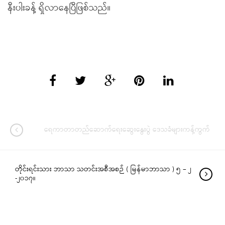
နီးပါးခန့် ရှိလာနေပြီဖြစ်သည်။
ရေကာတာတည်ဆောက်ရေးဆွေးနွေးပွဲ ဒေသခံများကန့်ကွက်
တိုင်းရင်းသား ဘာသာ သတင်းအစီအစဉ် ( မြန်မာဘာသာ ) ၅ – ၂
-၂၀၁၇။