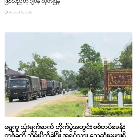
ဖြစ်သည်ဟု ဂျပန် ထုတ်ပြန်
August 5, 2026
ရွှေကူ သုံးရက်ဆက် တိုက်ပွဲအတွင်း စစ်တပ်စခန်း
တစ်ခုကို သိမ်းပိုက်ခဲ့ပြီး အရပ်သား သေဆုံးမှုများရှိ