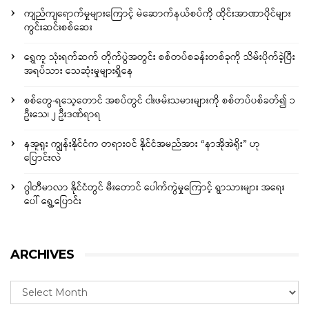
ကျည်ကျရောက်မှုများကြောင့် မဲဆောက်နယ်စပ်ကို ထိုင်းအာဏာပိုင်များ
ကွင်းဆင်းစစ်ဆေး
ရွှေကူ သုံးရက်ဆက် တိုက်ပွဲအတွင်း စစ်တပ်စခန်းတစ်ခုကို သိမ်းပိုက်ခဲ့ပြီး
အရပ်သား သေဆုံးမှုများရှိနေ
စစ်တွေ-ရသေ့တောင် အစပ်တွင် ငါးဖမ်းသမားများကို စစ်တပ်ပစ်ခတ်၍ ၁
ဦးသေ၊ ၂ ဦးဒဏ်ရာရ
နအူရူး ကျွန်းနိုင်ငံက တရားဝင် နိုင်ငံအမည်အား “နာအိုအဲရိုး” ဟု
ပြောင်းလဲ
ဂွါတီမာလာ နိုင်ငံတွင် မီးတောင် ပေါက်ကွဲမှုကြောင့် ရွာသားများ အရေး
ပေါ် ရွှေ့ပြောင်း
ARCHIVES