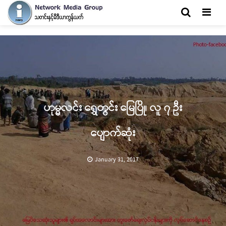
Men
ဟုမ္မလင်း ရွှေတွင်း မြေပြို၊ လူ ၇ ဦး
ပျောက်ဆုံး
January 31, 2017