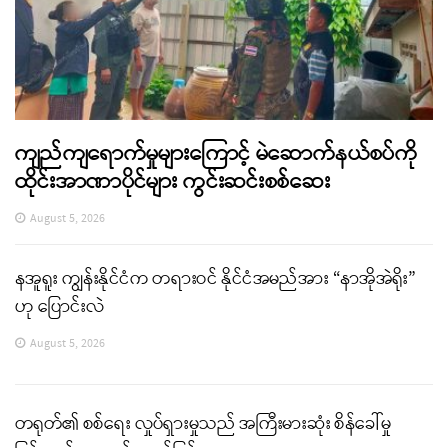
ကျည်ကျရောက်မှုများကြောင့် မဲဆောက်နယ်စပ်ကို
ထိုင်းအာဏာပိုင်များ ကွင်းဆင်းစစ်ဆေး
August 5, 2026
နအူရူး ကျွန်းနိုင်ငံက တရားဝင် နိုင်ငံအမည်အား “နာအိုအဲရိုး”
ဟု ပြောင်းလဲ
August 5, 2026
တရုတ်၏ စစ်ရေး လှုပ်ရှားမှုသည် အကြီးမားဆုံး စိန်ခေါ်မှု