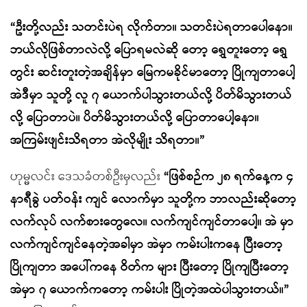
“ဦးတို့လည်း သတင်းပဲရ လိုက်တာ။ သတင်းပဲရတာပေါနော။
ဘယ်လိုဖြစ်တာလဲလို့ ပြောရမလဲဆို တော့ ရွှေတူးတော့ ရွှေ
တွင်း ဆင်းတူးတဲ့အချိန်မှာ မြေကမခိုင်မာတော့ ပြိုကျတာပေါ့
အဲဒီမှာ သူတို့ လူ ၇ ယောက်ပါသွားတယ်လို့ ပိတ်မိသွားတယ်
လို့ ပြောတာပဲ။ ပိတ်မိသွားတယ်လို့ ပြောတာပေါ့နော။
အကြမ်းဖျင်းသိရတာ အဲလိုမျိုး သိရတာ။”
ဟုမ္မလင်း ဒေသခံတစ်ဦးမှလည်း
“ဖြစ်စဉ်က ၂၈ ရက်နေ့က ၄
နာရီခွဲ ပတ်ဝန်း ကျင် လောက်မှာ သူတို့က ဘာလည်းဆိုတော့
လက်လုပ် လက်စားတွေလေ။ လက်ကျင်ကျင်တာပေါ့။ အဲ မှာ
လက်ကျင်ကျင်နေတဲ့အခါမှာ အဲမှာ ကမ်းပါးကနေ ပြီးတော့
ပြိုကျတာ အပေါ်ကနေ ဝိတ်က များ ပြီးတော့ ပြိုကျပြီးတော့
အဲမှာ ၇ ယောက်ကတော့ ကမ်းပါး ပြိုတဲ့အထဲပါသွားတယ်။”