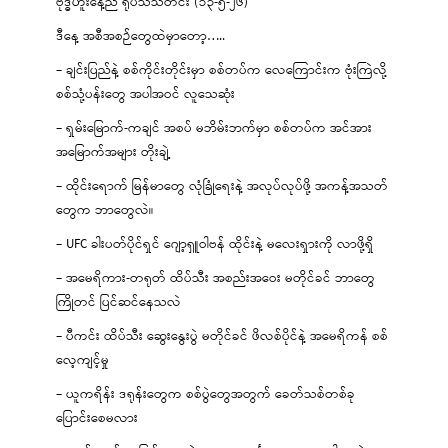
ဗုဒ္ဓဟူးနေ့ည ရုပ်သံသတင်း (၁၃-၅-၂၆)
ဒီနေ့ အစီအစဉ်တွေထဲမှာတော့…..
– ချင်းပြည်နဲ့ စစ်ကိုင်းတိုင်းမှာ စစ်တပ်က လေကြောင်းက ဗုံးကြဲလို့
စစ်သုံ့ပန်းတွေ အပါအဝင် လူသေဆုံး
– ရှမ်းမြောက်-ကချင် အစပ် မဘိမ်းဘက်မှာ စစ်တပ်က အင်အား
အမြောက်အများ တိုးချဲ့
– ထိုင်းရောက် မြန်မာတွေ လုံခြုံရေးနဲ့ အလုပ်လုပ်ဖို့ အကန့်အသတ်
တွေက ဘာတွေလဲ။
– UFC ခါးပတ်ပိုင်ရှင် ဂျော့ရှူဝါဗန် ထိုင်းနဲ့ မလေးရှားကို လာဖို့ရှိ
– အမေရိကား-တရုတ် ထိပ်သီး အစည်းအဝေး မတိုင်ခင် ဘာတွေ
ကြိုတင် ပြင်ဆင်နေသလဲ
– ပီကင်း ထိပ်သီး ဆွေးနွေးပွဲ မတိုင်ခင် ဖိလစ်ပိုင်နဲ့ အမေရိကန် စစ်
လေ့ကျင့်မှု
– ယူကရိန်း ဒရုန်းတွေက စစ်ပွဲတွေအတွက် ခေတ်သစ်တစ်ခု
ပြောင်းစေမလား