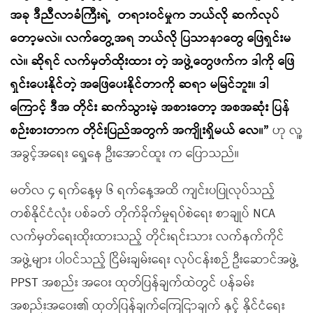
အခု ဒီညီလာခံကြီးရဲ့
တရားဝင်မှုက ဘယ်လို ဆက်လုပ်
တော့မလဲ။ လက်တွေ့အရ ဘယ်လို ပြသာနာတွေ ဖြေရှင်းမ
လဲ။ ဆိုရင် လက်မှတ်ထိုးထား တဲ့ အဖွဲ့တွေဖက်က ဒါကို ဖြေ
ရှင်းပေးနိုင်တဲ့ အဖြေပေးနိုင်တာကို ဆရာ မမြင်ဘူး။ ဒါ
ကြောင့် ဒီအ တိုင်း ဆက်သွားမဲ့ အစားတော့ အစအဆုံး ပြန်
စဉ်းစားတာက တိုင်းပြည်အတွက် အကျိုးရှိမယ် လေ။”
ဟု လူ့
အခွင့်အရေး ရှေ့နေ ဦးအောင်ထူး က ပြောသည်။
မတ်လ ၄ ရက်နေ့မှ ၆ ရက်နေ့အထိ ကျင်းပပြုလုပ်သည့်
တစ်နိုင်ငံလုံး ပစ်ခတ် တိုက်ခိုက်မှုရပ်စဲရေး စာချုပ် NCA
လက်မှတ်ရေးထိုးထားသည့် တိုင်းရင်းသား လက်နက်ကိုင်
အဖွဲ့များ ပါဝင်သည့် ငြိမ်းချမ်းရေး လုပ်ငန်းစဉ် ဦးဆောင်အဖွဲ့
PPST အစည်း အဝေး ထုတ်ပြန်ချက်ထဲတွင် ပန်ခမ်း
အစည်းအဝေး၏ ထုတ်ပြန်ချက်ကြေငြာချက် နှင့် နိုင်ငံရေး