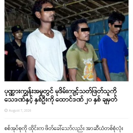
ပုဏ္ဏားကျွန်းအမှုတွင် မုဒိမ်းကျင့်သတ်ဖြတ်သူကို
သေဒဏ်နှင့် နှစ်ဦးကို ထောင်ဒဏ် ၂၀ နှစ် ချမှတ်
August 7, 2026
စစ်အုပ်စုကို ထိုင်းက ဖိတ်ခေါ်သော်လည်း အာဆီယံတစ်စုံလုံး