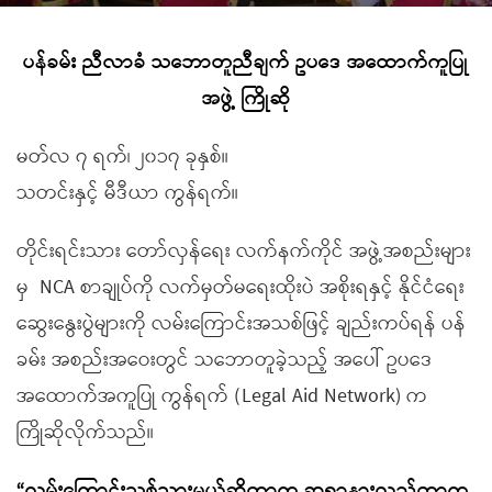
ပန်ခမ်း ညီလာခံ သဘောတူညီချက် ဥပဒေ အထောက်ကူပြု
အဖွဲ့ ကြိုဆို
မတ်လ ၇ ရက်၊ ၂၀၁၇ ခုနှစ်။
သတင်းနှင့် မီဒီယာ ကွန်ရက်။
တိုင်းရင်းသား တော်လှန်ရေး လက်နက်ကိုင် အဖွဲ့အစည်းများ
မှ
NCA စာချုပ်ကို လက်မှတ်မရေးထိုးပဲ အစိုးရနှင့် နိုင်ငံရေး
ဆွေးနွေးပွဲများကို လမ်းကြောင်းအသစ်ဖြင့် ချည်းကပ်ရန် ပန်
ခမ်း အစည်းအဝေးတွင် သဘောတူခဲ့သည့် အပေါ် ဥပဒေ
အထောက်အကူပြု ကွန်ရက် (Legal Aid Network) က
ကြိုဆိုလိုက်သည်။
“လမ်းကြောင်းသစ်သွားမယ်ဆိုတာက ဆရာနားလည်တာက