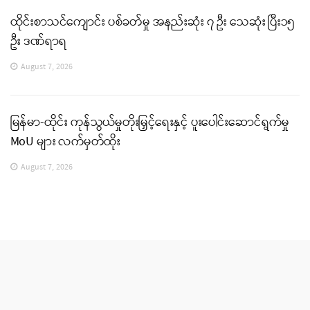
ထိုင်းစာသင်ကျောင်း ပစ်ခတ်မှု အနည်းဆုံး ၇ ဦး သေဆုံး ပြီး၁၅
ဦး ဒဏ်ရာရ
August 7, 2026
မြန်မာ-ထိုင်း ကုန်သွယ်မှုတိုးမြှင့်ရေးနှင့် ပူးပေါင်းဆောင်ရွက်မှု
MoU များ လက်မှတ်ထိုး
August 7, 2026