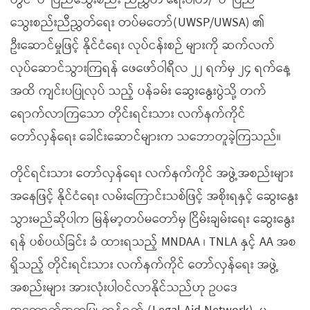
တွင် ‘ဝ’ ပြည်သွေးစည်း ညီညွှတ် ရေးပါတီ/ ‘ဝ’ ပြည်
သွေးစည်းညီညွှတ်ရေး တပ်မတော်(UWSP/UWSA) ၏
ဦးဆောင်မှုဖြင့် နိုင်ငံရေး လုပ်ငန်းစဉ် များကို ဆက်လက်
လုပ်ဆောင်သွားကြရန် ဖေဖော်ဝါရီလ ၂၂ ရက်မှ ၂၄ ရက်နေ့
အထိ ကျင်းပပြုလုပ် သည့် ပန်ခမ်း ဆွေးနွေးပွဲသို့ တက်
ရောက်လာကြသော တိုင်းရင်းသား လက်နက်ကိုင်
တော်လှန်ရေး ခေါင်းဆောင်များက သဘောတူခဲ့ကြသည်။
တိုင်ရင်းသား တော်လှန်ရေး လက်နက်ကိုင် အဖွဲ့အစည်းများ
အနေဖြင့် နိုင်ငံရေး လမ်းကြောင်းသစ်ဖြင့် အစိုးရနှင့် ဆွေးနွေး
သွားမည်ဆိုပါက မြန်မာ့တပ်မတော်မှ ငြိမ်းချမ်းရေး ဆွေးနွေး
ရန် ပစ်ပယ်ခြင်း ခံ ထားရသည့် MNDAA ၊ TNLA နှင့် AA အစ
ရှိသည့် တိုင်းရင်းသား လက်နက်ကိုင် တော်လှန်ရေး အဖွဲ့
အစည်းများ အားလုံးပါဝင်လာနိုင်သည်ဟု ဥပဒေ