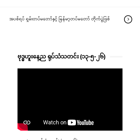
အပစ်ရပ် ရှမ်းတပ်မတော်နှင့် မြန်မာ့တပ်မတော် တိုက်ပွဲဖြစ်
ဗုဒ္ဓဟူးနေ့ည ရုပ်သံသတင်း (၁၃-၅-၂၆)