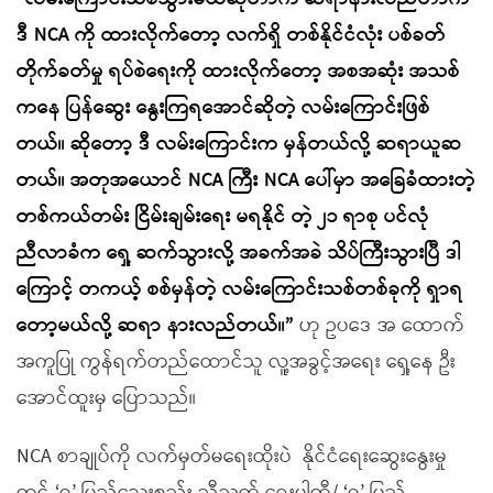
ဒီ NCA ကို ထားလိုက်တော့ လက်ရှိ တစ်နိုင်ငံလုံး ပစ်ခတ်
တိုက်ခတ်မှု ရပ်စဲရေးကို ထားလိုက်တော့ အစအဆုံး အသစ်
ကနေ ပြန်ဆွေး နွေးကြရအောင်ဆိုတဲ့ လမ်းကြောင်းဖြစ်
တယ်။ ဆိုတော့ ဒီ လမ်းကြောင်းက မှန်တယ်လို့ ဆရာယူဆ
တယ်။ အတုအယောင် NCA ကြီး NCA ပေါ်မှာ အခြေခံထားတဲ့
တစ်ကယ်တမ်း ငြိမ်းချမ်းရေး မရနိုင် တဲ့ ၂၁ ရာစု ပင်လုံ
ညီလာခံက ရှေ့ ဆက်သွားလို့ အခက်အခဲ သိပ်ကြီးသွားပြီ ဒါ
ကြောင့် တကယ့် စစ်မှန်တဲ့ လမ်းကြောင်းသစ်တစ်ခုကို ရှာရ
တော့မယ်လို့ ဆရာ နားလည်တယ်။”
ဟု ဥပဒေ အ ထောက်
အကူပြု ကွန်ရက်တည်ထောင်သူ လူ့အခွင့်အရေး ရှေ့နေ ဦး
အောင်ထူးမှ ပြောသည်။
NCA စာချုပ်ကို လက်မှတ်မရေးထိုးပဲ
နိုင်ငံရေးဆွေးနွေးမှု