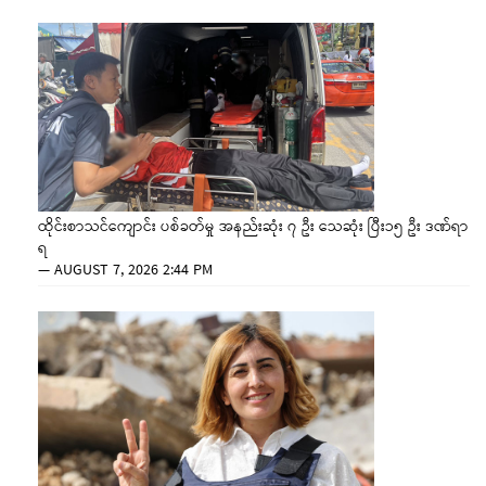
ထိုင်းစာသင်ကျောင်း ပစ်ခတ်မှု အနည်းဆုံး ၇ ဦး သေဆုံး ပြီး၁၅ ဦး ဒဏ်ရာ
ရ
—
AUGUST 7, 2026 2:44 PM