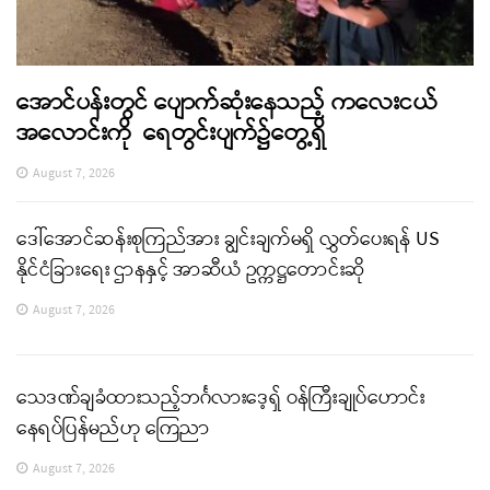
အောင်ပန်းတွင် ပျောက်ဆုံးနေသည့် ကလေးငယ်
အလောင်းကို ရေတွင်းပျက်၌တွေ့ရှိ
August 7, 2026
ဒေါ်အောင်ဆန်းစုကြည်အား ချွင်းချက်မရှိ လွှတ်ပေးရန် US
နိုင်ငံခြားရေး ဌာနနှင့် အာဆီယံ ဥက္ကဋ္ဌတောင်းဆို
August 7, 2026
သေဒဏ်ချခံထားသည့်ဘင်္ဂလားဒေ့ရှ် ဝန်ကြီးချုပ်ဟောင်း
နေရပ်ပြန်မည်ဟု ကြေညာ
August 7, 2026