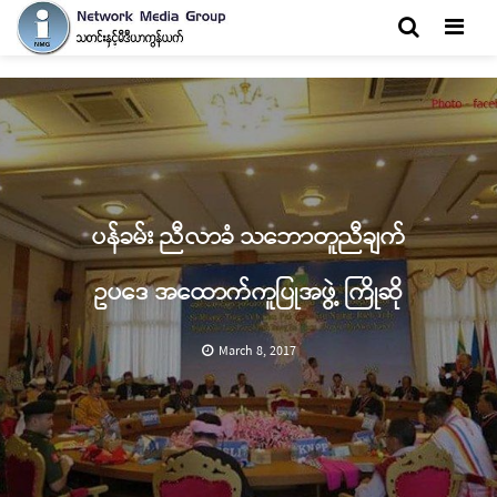
Men
ပန်ခမ်း ညီလာခံ သဘောတူညီချက်
ဥပဒေ အထောက်ကူပြုအဖွဲ့ ကြိုဆို
March 8, 2017