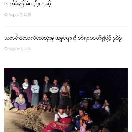
လက်ခံရန် ခဲယဉ်းဟု ဆို
August 7, 2026
သတင်းထောက်သေဆုံးမှု အစ္စရေးကို စစ်ရာဇဝတ်မှုဖြင့် စွပ်စွဲ
August 7, 2026