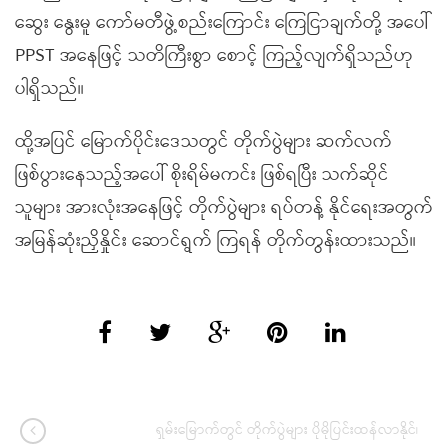
ဆွေး နွေးမူ ကော်မတီဖွဲ့စည်းကြောင်း ကြေငြာချက်တို့ အပေါ်
PPST အနေဖြင့် သတိကြီးစွာ စောင့် ကြည့်လျက်ရှိသည်ဟု
ပါရှိသည်။
ထို့အပြင် မြောက်ပိုင်းဒေသတွင် တိုက်ပွဲများ ဆက်လက်
ဖြစ်ပွားနေသည့်အပေါ် စိုးရိမ်မကင်း ဖြစ်ရပြီး သက်ဆိုင်
သူများ အားလုံးအနေဖြင့် တိုက်ပွဲများ ရပ်တန့် နိုင်ရေးအတွက်
အမြန်ဆုံးညှိနှိုင်း ဆောင်ရွက် ကြရန် တိုက်တွန်းထားသည်။
ရှမ်းမြောက်တွင် တိုက်ပွဲများ ပိုမိုပြင်းထန်လာနိုင်၊