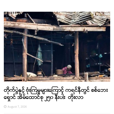
တိုက်ပွဲနှင့် ဗုံးကြဲမှုများကြောင့် ကရင်နီတွင် စစ်ဘေး
ရှောင် အိမ်ထောင်စု ၂၅၀ နီးပါး တိုးလာ
August 7, 2026