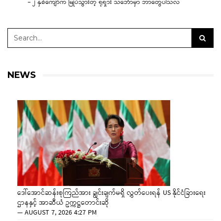
– ၂ နှစ်ကျော်က မြုပ်သွားတဲ့ ရုရှား သင်္ဘောမှာ ဘာတွေပါသလဲ
NEWS
ဒေါ်အောင်ဆန်းစုကြည်အား ချွင်းချက်မရှိ လွှတ်ပေးရန် US နိုင်ငံခြားရေး
ဌာနနှင့် အာဆီယံ ဥက္ကဋ္ဌတောင်းဆို
—
AUGUST 7, 2026 4:27 PM