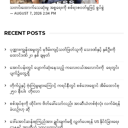
သတင်းထောက်သေဆုံးမှု အစ္စရေးကို စစ်ရာဇဝတ်မှုဖြင့် စွပ်စွဲ
—
AUGUST 7, 2026 2:34 PM
RECENT POSTS
ပုဏ္ဏားကျွန်းအမှုတွင် မုဒိမ်းကျင့်သတ်ဖြတ်သူကို သေဒဏ်နှင့် နှစ်ဦးကို
ထောင်ဒဏ် ၂၀ နှစ် ချမှတ်
အောင်ပန်းတွင် ပျောက်ဆုံးနေသည့် ကလေးငယ်အလောင်းကို ရေတွင်း
ပျက်၌တွေ့ရှိ
တိုက်ပွဲနှင့် ဗုံးကြဲမှုများကြောင့် ကရင်နီတွင် စစ်ဘေးရှောင် အိမ်ထောင်စု
၂၅၀ နီးပါး တိုးလာ
စစ်အုပ်စုကို ထိုင်းက ဖိတ်ခေါ်သော်လည်း အာဆီယံတစ်စုံလုံး လက်ခံရန်
ခဲယဉ်းဟု ဆို
ဒေါ်အောင်ဆန်းစုကြည်အား ချွင်းချက်မရှိ လွှတ်ပေးရန် US နိုင်ငံခြားရေး
ဌာနနှင့် အာဆီယံ ဥက္ကဋ္ဌတောင်းဆို