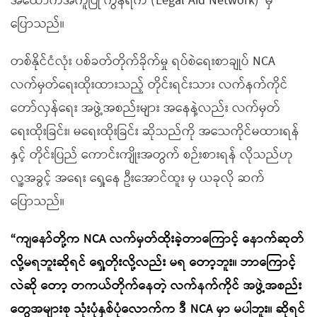
အထောက်အကူပြု ကွန်ရက် (Legal Aid Network)
မှ
ပြောသည်။
တစ်နိုင်ငံလုံး ပစ်ခတ်တိုက်ခိုက်မှု ရပ်စဲရေးစာချုပ် NCA
လက်မှတ်ရေးထိုးထားသည့် တိုင်းရင်းသား လက်နက်ကိုင်
တော်လှန်ရေး အဖွဲ့အစည်းများ အနေနဲ့လည်း လက်မှတ်
ရေးထိုးခြင်း၊ မရေးထိုးခြင်း ဆိုသည်ကို အသေကိုင်မထားရန်
နှင့် တိုင်းပြည် ကောင်းကျိုးအတွက် စဉ်းစားရန် လိုသည်ဟု
လူ့အခွင့် အရေး ရှေ့နေ ဦးအောင်ထူး မှ ယခုလို ဆက်
ပြောသည်။
“ကျနော်တို့က NCA လက်မှတ်ထိုးခဲ့တာကြောင့် နောက်ဆုတ်
လို့မရဘူးဆိုရင် ရှေ့တိုးလို့လည်း မရ တော့ဘူး။ ဘာကြောင့်
လဲဆို တော့ တကယ်တိုက်နေတဲ့ လက်နက်ကိုင် အဖွဲ့အစည်း
တွေအများစု သုံးပုံနှစ်ပုံလောက်က ဒီ NCA မှာ မပါဘူး။ ဆိုရင်