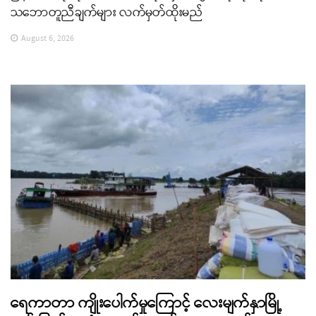
သဘောတူညီချက်များ လက်မှတ်ထိုးမည်
August 6, 2026
ရေကာတာ ကျိုးပေါက်မှုကြောင့် လေးမျက်နှာမြို့