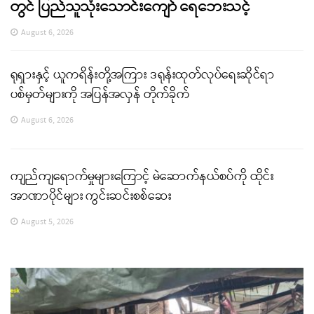
တွင် ပြည်သူသုံးသောင်းကျော် ရေဘေးသင့်
August 6, 2026
ရုရှားနှင့် ယူကရိန်းတို့အကြား ဒရုန်းထုတ်လုပ်ရေးဆိုင်ရာ
ပစ်မှတ်များကို အပြန်အလှန် တိုက်ခိုက်
August 6, 2026
ကျည်ကျရောက်မှုများကြောင့် မဲဆောက်နယ်စပ်ကို ထိုင်း
အာဏာပိုင်များ ကွင်းဆင်းစစ်ဆေး
August 5, 2026