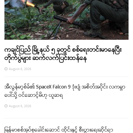
ကချင်ပြည် မြို့နယ် ၅ ခုတွင် စစ်ရေးတင်းမာနေပြီး
တိုက်ပွဲများ ဆက်လက်ပြင်းထန်နေ
August 6, 2026
အီလွန်မာ့စ်ခ်၏ SpaceX Falcon 9 ဒုံးပျံ အစိတ်အပိုင်း လကမ္ဘာ
ပေါ်သို့ ဝင်ဆောင့်မိဟု ယူဆရ
August 6, 2026
မြန်မာစစ်အုပ်စုခေါင်းဆောင် ထိုင်းနှင့် စီးပွားရေးဆိုင်ရာ