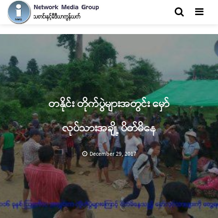
Men
တနိုင်း တိုက်ပွဲများအတွင်း မှော်
လုပ်သားအချို့ ပိတ်မိနေ
December 29, 2017