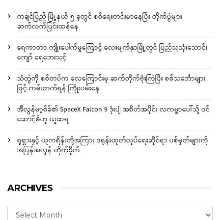
ကချင်ပြည် မြို့နယ် ၅ ခုတွင် စစ်ရေးတင်းမာနေပြီး တိုက်ပွဲများ
ဆက်လက်ပြင်းထန်နေ
ရေကာတာ ကျိုးပေါက်မှုကြောင့် လေးမျက်နှာမြို့တွင် ပြည်သူသုံးသောင်း
ကျော် ရေဘေးသင့်
သံတွဲကို စစ်တပ်က လေကြောင်းမှ ဆက်တိုက်ဗုံးကြဲပြီး စစ်သင်္ဘောများ
ဖြင့် ကမ်းတက်ရန် ကြိုးပမ်းနေ
အီလွန်မာ့စ်ခ်၏ SpaceX Falcon 9 ဒုံးပျံ အစိတ်အပိုင်း လကမ္ဘာပေါ်သို့ ဝင်
ဆောင့်မိဟု ယူဆရ
ရုရှားနှင့် ယူကရိန်းတို့အကြား ဒရုန်းထုတ်လုပ်ရေးဆိုင်ရာ ပစ်မှတ်များကို
အပြန်အလှန် တိုက်ခိုက်
ARCHIVES