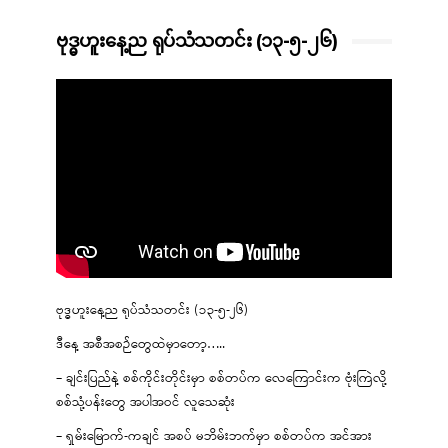
ဗုဒ္ဓဟူးနေ့ည ရုပ်သံသတင်း (၁၃-၅-၂၆)
ဗုဒ္ဓဟူးနေ့ည ရုပ်သံသတင်း (၁၃-၅-၂၆)
ဒီနေ့ အစီအစဉ်တွေထဲမှာတော့…..
– ချင်းပြည်နဲ့ စစ်ကိုင်းတိုင်းမှာ စစ်တပ်က လေကြောင်းက ဗုံးကြဲလို့
စစ်သုံ့ပန်းတွေ အပါအဝင် လူသေဆုံး
– ရှမ်းမြောက်-ကချင် အစပ် မဘိမ်းဘက်မှာ စစ်တပ်က အင်အား