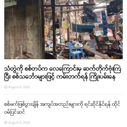
သံတွဲကို စစ်တပ်က လေကြောင်းမှ ဆက်တိုက်ဗုံးကြဲ
ပြီး စစ်သင်္ဘောများဖြင့် ကမ်းတက်ရန် ကြိုးပမ်းနေ
August 6, 2026
စစ်မက်ဖြစ်ပွားချိန် အကျပ်အတည်းများကို ရင်ဆိုင်နိုင်ရန် ထိုင်
ဝမ်ပြင်ဆင်
August 6, 2026