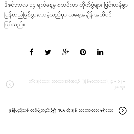
ဒီဇင်ဘာလ ၁၄ ရက်နေ့မှ စတင်ကာ တိုက်ပွဲများ ပြင်းထန်စွာ
ပြန်လည်ဖြစ်ပွားလာခဲ့သည်မှာ ယနေ့အချိန် အထိပင်
ဖြစ်သည်။
တိုင်းရင်းသား ဘာသာအစီအစဉ် (မြန်မာဘာသာ) ၂၄ – ၁၂ –
၂၀၁၇။
မွန်ပြည်သစ် တစ်ဖွဲ့တည်းခွဲ၍ NCA ထိုးရန် သဘောထား မရှိသေး