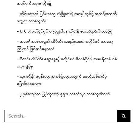
အမြောက်အများ တိုးချဲ့
– ထိုင်းရောက် မြန်မာတွေ လုံခြုံရေးနဲ့ အလုပ်လုပ်ဖို့ အကန့်အသတ်
တွေက ဘာတွေလဲ။
– UFC ခါးပတ်ပိုင်ရှင် ဂျော့ရှူဝါဗန် ထိုင်းနဲ့ မလေးရှားကို လာဖို့ရှိ
– အမေရိကား-တရုတ် ထိပ်သီး အစည်းအဝေး မတိုင်ခင် ဘာတွေ
ကြိုတင် ပြင်ဆင်နေသလဲ
– ပီကင်း ထိပ်သီး ဆွေးနွေးပွဲ မတိုင်ခင် ဖိလစ်ပိုင်နဲ့ အမေရိကန် စစ်
လေ့ကျင့်မှု
– ယူကရိန်း ဒရုန်းတွေက စစ်ပွဲတွေအတွက် ခေတ်သစ်တစ်ခု
ပြောင်းစေမလား
– ၂ နှစ်ကျော်က မြုပ်သွားတဲ့ ရုရှား သင်္ဘောမှာ ဘာတွေပါသလဲ