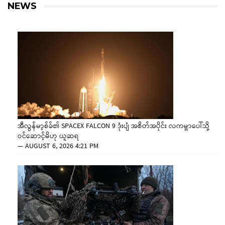
NEWS
အီလွန်မာ့စ်ခ်၏ SPACEX FALCON 9 ဒုံးပျံ အစိတ်အပိုင်း လကမ္ဘာပေါ်သို့
ဝင်ဆောင့်မိဟု ယူဆရ
—
AUGUST 6, 2026 4:21 PM