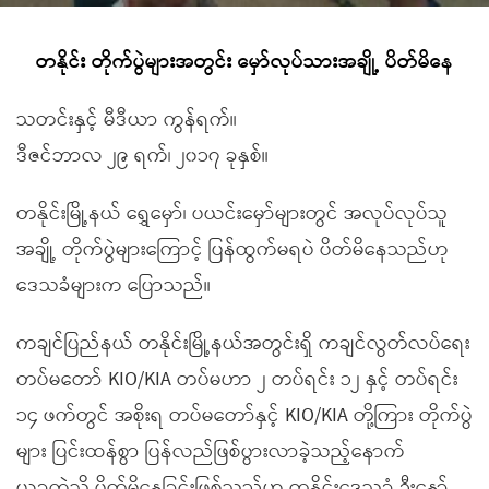
တနိုင်း တိုက်ပွဲများအတွင်း မှော်လုပ်သားအချို့ ပိတ်မိနေ
သတင်းနှင့် မီဒီယာ ကွန်ရက်။
ဒီဇင်ဘာလ ၂၉ ရက်၊ ၂၀၁၇ ခုနှစ်။
တနိုင်းမြို့နယ် ရွှေမှော်၊ ပယင်းမှော်များတွင် အလုပ်လုပ်သူ
အချို့ တိုက်ပွဲများကြောင့် ပြန်ထွက်မရပဲ ပိတ်မိနေသည်ဟု
ဒေသခံများက ပြောသည်။
ကချင်ပြည်နယ် တနိုင်းမြို့နယ်အတွင်းရှိ ကချင်လွတ်လပ်ရေး
တပ်မတော် KIO/KIA တပ်မဟာ ၂ တပ်ရင်း ၁၂ နှင့် တပ်ရင်း
၁၄ ဖက်တွင် အစိုးရ တပ်မတော်နှင့် KIO/KIA တို့ကြား တိုက်ပွဲ
များ ပြင်းထန်စွာ ပြန်လည်ဖြစ်ပွားလာခဲ့သည့်နောက်
ယခုကဲ့သို့ ပိတ်မိနေခြင်းဖြစ်သည်ဟု တနိုင်းဒေသခံ ဦးနော်