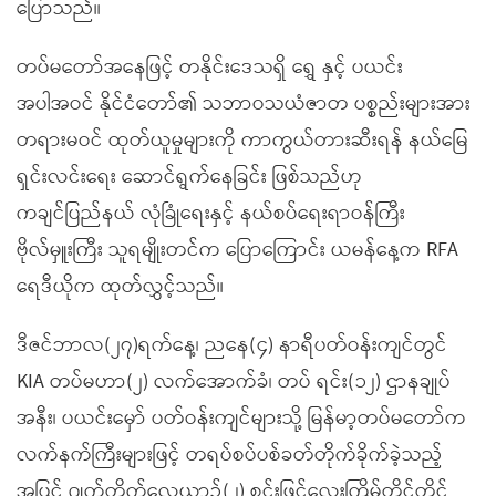
ပြောသည်။
တပ်မတော်အနေဖြင့် တနိုင်းဒေသရှိ ရွှေ နှင့် ပယင်း
အပါအဝင် နိုင်ငံတော်၏ သဘာဝသယံဇာတ ပစ္စည်းများအား
တရားမဝင် ထုတ်ယူမှုများကို ကာကွယ်တားဆီးရန် နယ်မြေ
ရှင်းလင်းရေး ဆောင်ရွက်နေခြင်း ဖြစ်သည်ဟု
ကချင်ပြည်နယ် လုံခြုံရေးနှင့် နယ်စပ်ရေးရာဝန်ကြီး
ဗိုလ်မှူးကြီး သူရမျိုးတင်က ပြောကြောင်း ယမန်နေ့က RFA
ရေဒီယိုက ထုတ်လွှင့်သည်။
ဒီဇင်ဘာလ(၂၇)ရက်နေ့၊ ညနေ(၄) နာရီပတ်ဝန်းကျင်တွင်
KIA တပ်မဟာ(၂) လက်အောက်ခံ၊ တပ် ရင်း(၁၂) ဌာနချုပ်
အနီး၊ ပယင်းမှော် ပတ်ဝန်းကျင်များသို့ မြန်မာ့တပ်မတော်က
လက်နက်ကြီးများဖြင့် တရပ်စပ်ပစ်ခတ်တိုက်ခိုက်ခဲ့သည့်
အပြင် ဂျက်တိုက်လေယာဉ်(၂) စင်းဖြင့်လေးကြိမ်တိုင်တိုင်