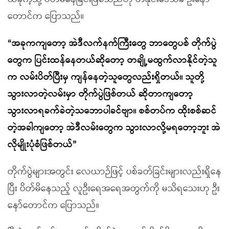
တောင်က ပြောသည်။
“အခုကကျတော့ အဲဒီလက်နက်ကြီးတွေ ဘာတွေပစ် တိုက်ပွဲ
တွေက ပြင်းထန်နေတယ်ဆိုတော့ တချို့မထွက်လာနိုင်တဲ့သူ
က လမ်းပိတ်ပြီးမှ ကျန်နေတဲ့သူတွေလည်းရှိတယ်။ သူတို့
သွားလာတဲ့လမ်းမှာ တိုက်ပွဲဖြစ်တယ် ဆိုတာကျတော့
သွားလာရခက်ခဲတဲ့သဘောပါခင်ဗျာ။ စစ်တပ်က ထိုးစစ်ဆင်
တဲ့အခါကျတော့ အဲဒီလမ်းတွေက သွားလာလို့မရတော့ဘူး အဲ
လိုမျိုးပုံစံဖြစ်တယ်”
တိုက်ပွဲများအတွင်း လေယာဉ်ဖြင့် ပစ်ခတ်ခြင်းများလည်းရှိနေ
ပြီး ပိတ်မိနေသည့် လူဦးရေအရေအတွက်ကို မသိရသေးဟု ဦး
နော်တောင်က ပြောသည်။