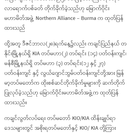
လာရောက်ပစ်ခတ် တိုက်ခိုက်ခဲ့သည်ဟု မြောက်ပိုင်း
မဟာမိတ်အဖွဲ့ Northern Alliance – Burma က ထုတ်ပြန်
ထားသည်
ထို့အတူ ဒီဇင်ဘာလ(၂၈)ရက်နေ့၌လည်း ကချင်ပြည်နယ် တ
နိုင်းမြို့နယ်ရှိ KIA တပ်မဟာ(၂) တပ်ရင်း (၁၄) ပတ်ဝန်းကျင်၊
မန်စီမြို့နယ်ရှိ တပ်မဟာ (၃) တပ်ရင်း(၁၂ နှင့် ၂၇)
ပတ်ဝန်းကျင် နှင့် လွယ်ဂျောင်ဘွမ်ပတ်ဝန်းကျင်တို့အား မြန်
မာ့တပ်မတော်က ထိုးစစ်ဆင်တိုက်ခိုက်မှုများကို ဆက်တိုက်
ပြုလုပ်ခဲ့သည်ဟု မြောက်ပိုင်းမဟာမိတ်အဖွဲ့က ထုတ်ပြန်
ထားသည်။
ကချင်လွတ်လပ်ရေး တပ်မတော် KIO/KIA ထိန်းချုပ်ရာ
ဒေသများတွင် အစိုးရတပ်မတော်နှင့် KIO/ KIA တို့ကြား