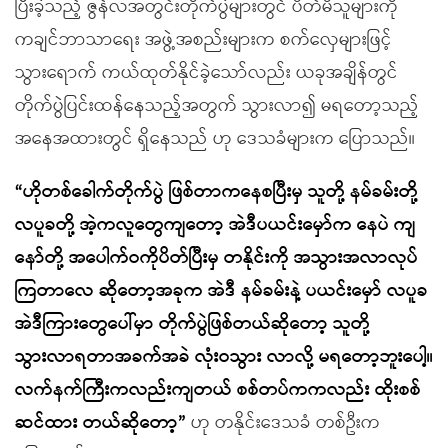
ပြီးခဲ့သည့် ဇွန်လအတွင်းတိုက်ပွဲများတွင် ပိတ်မိသူများကို
ကချင်ဘာသာရေး အဖွဲ့အစည်းများက စက်လှေများဖြင့်
သွားရောက် ကယ်ထုတ်နိုင်ခဲ့သော်လည်း ယခုအချိန်တွင်
တိုက်ပွဲပြင်းထန်နေသည့်အတွက် သွားလာ၍ မရတော့သည့်
အနေအထားတွင် ရှိနေသည် ဟု ဒေသခံများက ပြောသည်။
“ဟိုတစ်ခေါက်တိုက်ပွဲ ဖြစ်တာကနေစပြီးမှ သူတို့ နမ်ခမ်းတို့
လပူခတို့ အဲ့ကလူတွေကျတော့ အဲဒီပယင်းမှော်က နေပဲ ကျ
နော်တို့ အပေါက်ဝကိုပိတ်ပြီးမှ တနိုင်းကို အသွားအလာလုပ်
ကြတာလေ ဆိုတော့အခုက အဲဒီ နမ်ခမ်းနဲ့ ပယင်းမှော် လပူခ
အဲဒီကြားတွေပေါ်မှာ တိုက်ပွဲဖြစ်တယ်ဆိုတော့ သူတို့
သွားလာရတာအခက်အခဲ လုံးဝသွား လာလို့ မရတော့ဘူးပေါ့။
လက်နက်ကြီးကလည်းကျတယ် စစ်တပ်ကကလည်း ထိုးစစ်
ဆင်ထား တယ်ဆိုတော့”
ဟု တနိုင်းဒေသခံ တစ်ဦးက