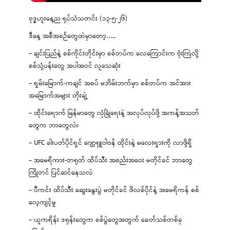
ဗုဒ္ဓဟူးနေ့ည ရုပ်သံသတင်း (၁၃-၅-၂၆)
ဒီနေ့ အစီအစဉ်တွေထဲမှာတော့…..
– ချင်းပြည်နဲ့ စစ်ကိုင်းတိုင်းမှာ စစ်တပ်က လေကြောင်းက ဗုံးကြဲလို့
စစ်သုံ့ပန်းတွေ အပါအဝင် လူသေဆုံး
– ရှမ်းမြောက်-ကချင် အစပ် မဘိမ်းဘက်မှာ စစ်တပ်က အင်အား
အမြောက်အများ တိုးချဲ့
– ထိုင်းရောက် မြန်မာတွေ လုံခြုံရေးနဲ့ အလုပ်လုပ်ဖို့ အကန့်အသတ်
တွေက ဘာတွေလဲ။
– UFC ခါးပတ်ပိုင်ရှင် ဂျော့ရှူဝါဗန် ထိုင်းနဲ့ မလေးရှားကို လာဖို့ရှိ
– အမေရိကား-တရုတ် ထိပ်သီး အစည်းအဝေး မတိုင်ခင် ဘာတွေ
ကြိုတင် ပြင်ဆင်နေသလဲ
– ပီကင်း ထိပ်သီး ဆွေးနွေးပွဲ မတိုင်ခင် ဖိလစ်ပိုင်နဲ့ အမေရိကန် စစ်
လေ့ကျင့်မှု
– ယူကရိန်း ဒရုန်းတွေက စစ်ပွဲတွေအတွက် ခေတ်သစ်တစ်ခု