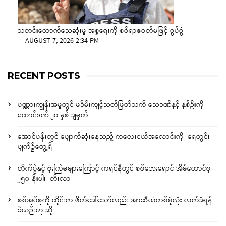
သတင်းထောက်သေဆုံးမှု အစ္စရေးကို စစ်ရာဇဝတ်မှုဖြင့် စွပ်စွဲ
—
AUGUST 7, 2026 2:34 PM
RECENT POSTS
ပုဏ္ဏားကျွန်းအမှုတွင် မုဒိမ်းကျင့်သတ်ဖြတ်သူကို သေဒဏ်နှင့် နှစ်ဦးကို
ထောင်ဒဏ် ၂၀ နှစ် ချမှတ်
အောင်ပန်းတွင် ပျောက်ဆုံးနေသည့် ကလေးငယ်အလောင်းကို ရေတွင်း
ပျက်၌တွေ့ရှိ
တိုက်ပွဲနှင့် ဗုံးကြဲမှုများကြောင့် ကရင်နီတွင် စစ်ဘေးရှောင် အိမ်ထောင်စု
၂၅၀ နီးပါး တိုးလာ
စစ်အုပ်စုကို ထိုင်းက ဖိတ်ခေါ်သော်လည်း အာဆီယံတစ်စုံလုံး လက်ခံရန်
ခဲယဉ်းဟု ဆို