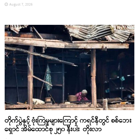
August 7, 2026
တိုက်ပွဲနှင့် ဗုံးကြဲမှုများကြောင့် ကရင်နီတွင် စစ်ဘေး
ရှောင် အိမ်ထောင်စု ၂၅၀ နီးပါး တိုးလာ