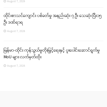
August 7, 2026
ထိုင်းစာသင်ကျောင်း ပစ်ခတ်မှု အနည်းဆုံး ၇ ဦး သေဆုံး ပြီး၁၅
ဦး ဒဏ်ရာရ
August 7, 2026
မြန်မာ-ထိုင်း ကုန်သွယ်မှုတိုးမြှင့်ရေးနှင့် ပူးပေါင်းဆောင်ရွက်မှု
MoU များ လက်မှတ်ထိုး
August 7, 2026