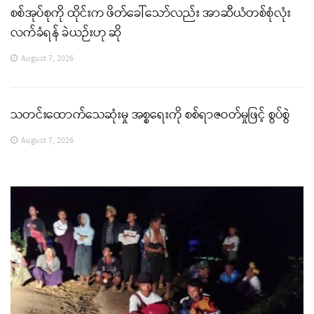
စစ်အုပ်စုကို ထိုင်းက ဖိတ်ခေါ်သော်လည်း အာဆီယံတစ်စုံလုံး
လက်ခံရန် ခဲယဉ်းဟု ဆို
August 7, 2026
သတင်းထောက်သေဆုံးမှု အစ္စရေးကို စစ်ရာဇဝတ်မှုဖြင့် စွပ်စွဲ
August 7, 2026