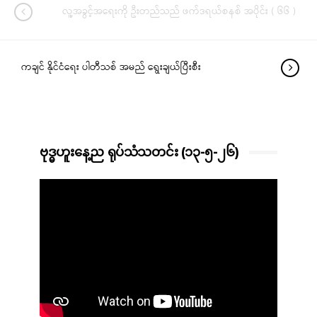
လူ့အခွင့်အရေးကို ဦးတည်သည် ဖက်ဒရယ်စနစ် အပိုင်း ( ၆၆ )
ကချင် နိုင်ငံရေး ပါတီသစ် အမည် ရွေးချယ်ပြီးစီး
ဗုဒ္ဓဟူးနေ့ည ရုပ်သံသတင်း (၁၃-၅-၂၆)