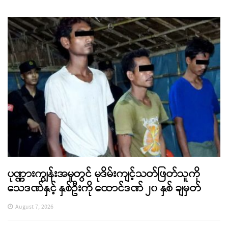
ပုဏ္ဏားကျွန်းအမှုတွင် မုဒိမ်းကျင့်သတ်ဖြတ်သူကို
သေဒဏ်နှင့် နှစ်ဦးကို ထောင်ဒဏ် ၂၀ နှစ် ချမှတ်
August 7, 2026