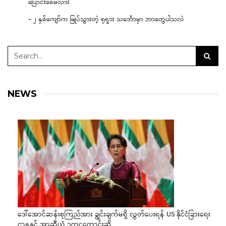
ပြောင်းစေမလား
– ၂ နှစ်ကျော်က မြုပ်သွားတဲ့ ရုရှား သင်္ဘောမှာ ဘာတွေပါသလဲ
NEWS
ဒေါ်အောင်ဆန်းစုကြည်အား ချွင်းချက်မရှိ လွှတ်ပေးရန် US နိုင်ငံခြားရေး
ဌာနနှင့် အာဆီယံ ဥက္ကဋ္ဌတောင်းဆို