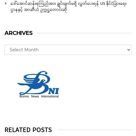
ဒေါ်အောင်ဆန်းစုကြည်အား ချွင်းချက်မရှိ လွှတ်ပေးရန် US နိုင်ငံခြားရေး
ဌာနနှင့် အာဆီယံ ဥက္ကဋ္ဌတောင်းဆို
ARCHIVES
RELATED POSTS