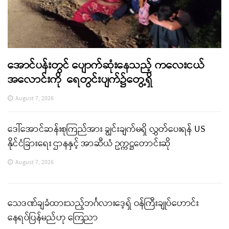
အောင်ပန်းတွင် ပျောက်ဆုံးနေသည့် ကလေးငယ်
အလောင်းကို ရေတွင်းပျက်၌တွေ့ရှိ
August 7, 2026
ဒေါ်အောင်ဆန်းစုကြည်အား ချွင်းချက်မရှိ လွှတ်ပေးရန် US
နိုင်ငံခြားရေး ဌာနနှင့် အာဆီယံ ဥက္ကဋ္ဌတောင်းဆို
August 7, 2026
သေဒဏ်ချခံထားသည့်ဘင်္ဂလားဒေ့ရှ် ဝန်ကြီးချုပ်ဟောင်း
နေရပ်ပြန်မည်ဟု ကြေညာ