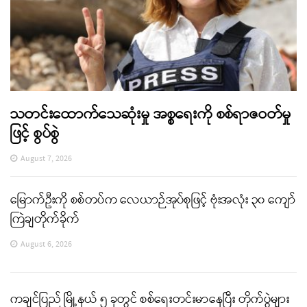
သတင်းထောက်သေဆုံးမှု အစ္စရေးကို စစ်ရာဇဝတ်မှု
ဖြင့် စွပ်စွဲ
August 7, 2026
မြောက်ဦးကို စစ်တပ်က လေယာဉ်အုပ်စုဖြင့် ဗုံးအလုံး ၃၀ ကျော်
ကြဲချတိုက်ခိုက်
August 6, 2026
ကချင်ပြည် မြို့နယ် ၅ ခုတွင် စစ်ရေးတင်းမာနေပြီး တိုက်ပွဲများ