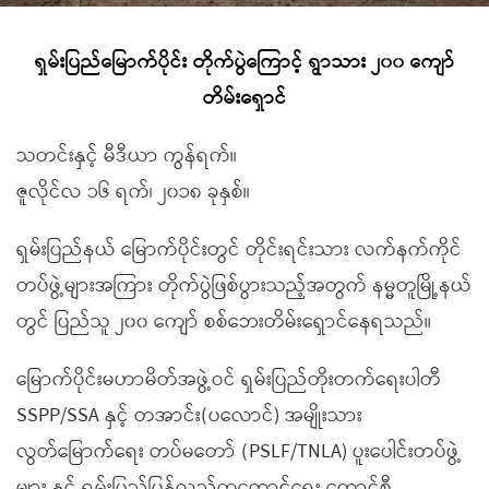
ရှမ်းပြည်မြောက်ပိုင်း တိုက်ပွဲကြောင့် ရွာသား ၂၀၀ ကျော်
တိမ်းရှောင်
သတင်းနှင့် မီဒီယာ ကွန်ရက်။
ဇူလိုင်လ ၁၆ ရက်၊ ၂၀၁၈ ခုနှစ်။
ရှမ်းပြည်နယ် မြောက်ပိုင်းတွင် တိုင်းရင်းသား လက်နက်ကိုင်
တပ်ဖွဲ့များအကြား တိုက်ပွဲဖြစ်ပွားသည့်အတွက် နမ္မတူမြို့နယ်
တွင် ပြည်သူ ၂၀၀ ကျော် စစ်ဘေးတိမ်းရှောင်နေရသည်။
မြောက်ပိုင်းမဟာမိတ်အဖွဲ့ဝင် ရှမ်းပြည်တိုးတက်ရေးပါတီ
SSPP/SSA နှင့် တအာင်း(ပလောင်) အမျိုးသား
လွတ်မြောက်ရေး တပ်မတော် (PSLF/TNLA) ပူးပေါင်းတပ်ဖွဲ့
များ နှင့် ရှမ်းပြည်ပြန်လည်ထူထောင်ရေး ကောင်စီ