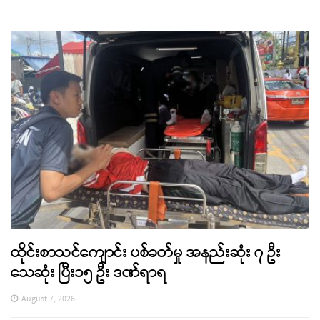
ထိုင်းစာသင်ကျောင်း ပစ်ခတ်မှု အနည်းဆုံး ၇ ဦး
သေဆုံး ပြီး၁၅ ဦး ဒဏ်ရာရ
August 7, 2026