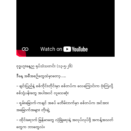
ဗုဒ္ဓဟူးနေ့ည ရုပ်သံသတင်း (၁၃-၅-၂၆)
ဒီနေ့ အစီအစဉ်တွေထဲမှာတော့…..
– ချင်းပြည်နဲ့ စစ်ကိုင်းတိုင်းမှာ စစ်တပ်က လေကြောင်းက ဗုံးကြဲလို့
စစ်သုံ့ပန်းတွေ အပါအဝင် လူသေဆုံး
– ရှမ်းမြောက်-ကချင် အစပ် မဘိမ်းဘက်မှာ စစ်တပ်က အင်အား
အမြောက်အများ တိုးချဲ့
– ထိုင်းရောက် မြန်မာတွေ လုံခြုံရေးနဲ့ အလုပ်လုပ်ဖို့ အကန့်အသတ်
တွေက ဘာတွေလဲ။