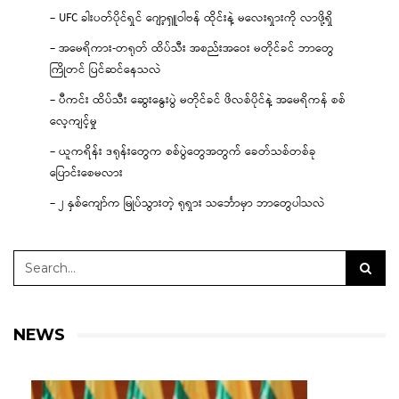
– UFC ခါးပတ်ပိုင်ရှင် ဂျော့ရှူဝါဗန် ထိုင်းနဲ့ မလေးရှားကို လာဖို့ရှိ
– အမေရိကား-တရုတ် ထိပ်သီး အစည်းအဝေး မတိုင်ခင် ဘာတွေ
ကြိုတင် ပြင်ဆင်နေသလဲ
– ပီကင်း ထိပ်သီး ဆွေးနွေးပွဲ မတိုင်ခင် ဖိလစ်ပိုင်နဲ့ အမေရိကန် စစ်
လေ့ကျင့်မှု
– ယူကရိန်း ဒရုန်းတွေက စစ်ပွဲတွေအတွက် ခေတ်သစ်တစ်ခု
ပြောင်းစေမလား
– ၂ နှစ်ကျော်က မြုပ်သွားတဲ့ ရုရှား သင်္ဘောမှာ ဘာတွေပါသလဲ
NEWS