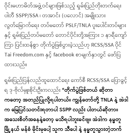
ပိုင်းမဟာမိတ်အဖွဲ့ဝင်များဖြစ်သည့် ရှမ်းပြည်တိုးတက်ရေး
ပါတီ SSPP/SSA ၊ တအာင်း (ပလောင်) အမျိုးသား
လွတ်မြောက်ရေး တပ်မတော် PSLF/TNLA ပူးပေါင်းတပ်များ
နှင့် ရှမ်းပြည်တပ်မတော် တောင်ပိုင်းတို့အကြား ၁ နာရီကျော်
ကြာ ပြင်းထန်စွာ တိုက်ပွဲဖြစ်ပွားခဲ့သည်ဟု RCSS/SSA ပိုင်
Tai Freedom.com နှင့် facebook စာမျက်နှာတွင် ဖော်ပြ
ထားသည်။
ရှမ်းပြည်ပြန်လည်ထူထောင်ရေး ကော်စီ RCSS/SSA ပြောခွင့်
ရ ဒု-ဗိုလ်မှူးစိုင်းဦးကလည်း
“တိုက်ပွဲဖြစ်တယ် ဆိုတာ
ကတော့ အတည်ပြုလို့ရပါတယ်။ ကျွန်တော်တို့ TNLA နဲ့ အဲဒါ
က မြေပြင်သတင်းရတာပါ SSPP လည်း ပါတယ်ဆိုတာ။
အသေးစိတ်အနေနဲ့တော့ မသိရပါဘူးခင်ဗျ။ အဲဒါက နမ္မတူ
မြို့နယ် မန်စံ မိုင်းမုပေါ့ သူက သီပေါ နဲ့ နမ္မတူသွားတဲ့ဘက်