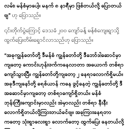
လမ်း၊ မန်စံမှာပေါ့။ မနက် ၈ နာရီမှာ ဖြစ်တယ်လို့ ပြောတယ်
ဗျ”
ဟု ပြောသည်။
၎င်းတိုက်ပွဲကြောင့် ဒေသခံ ၂၀၀ ကျော်ခန့် မန်စံကျေးရွာသို့
ထွက်ပြေးတိမ်းရှောင်လာသည်ဟု ပြောသည်။
“အခုကျွန်တော်တို့ ဒီမန်စံ ကျွန်တော်တို့ ဒီဘော်ဒါဆောင်မှာ
ကျတော့ ကောင်းဟုန်းဖက်ကနေလာတာ အယောက် တစ်ရာ
ကျော်သွားပြီ။ ကျွန်တော်တို့ကျတော့ ၂ နေရာလောက်ရှိမယ်။
အခုဒီကျနော်တို့ ခရစ်ယာန် ကနေ ဖွင့်နေတဲ့ ကျွန်တော်တို့ ဒီ
အဆောင်မှာကျတော့ တစ်ရာကျော်ရှိတယ်။ မန်စံ
ဘုန်းကြီးကျောင်းမှာလည်း အဲမှာလည်း တစ်ရာ နီးနီး
လောက်ရှိတယ်လို့ကြားတယ်ခင်ဗျ။ အခုကြားနေရတာ
ကတော့ သုံးရွာလေးရွာ လောက်တော့ ထွက်ပြေး နေတယ်လို့