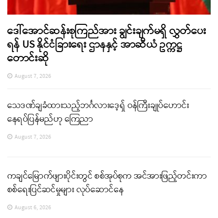
ဒေါ်အောင်ဆန်းစုကြည်အား ချွင်းချက်မရှိ လွှတ်ပေး
ရန် US နိုင်ငံခြားရေး ဌာနနှင့် အာဆီယံ ဥက္ကဋ္ဌ
တောင်းဆို
August 7, 2026
သေဒဏ်ချခံထားသည့်ဘင်္ဂလားဒေ့ရှ် ဝန်ကြီးချုပ်ဟောင်း
နေရပ်ပြန်မည်ဟု ကြေညာ
August 7, 2026
ကချင်မြောက်ဖျားပိုင်းတွင် စစ်အုပ်စုက အင်အားဖြည့်တင်းကာ
စစ်ရေးပြင်ဆင်မှုများ လုပ်ဆောင်နေ
August 6, 2026