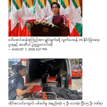
ဒေါ်အောင်ဆန်းစုကြည်အား ချွင်းချက်မရှိ လွှတ်ပေးရန် US နိုင်ငံခြားရေး
ဌာနနှင့် အာဆီယံ ဥက္ကဋ္ဌတောင်းဆို
—
AUGUST 7, 2026 4:27 PM
ထိုင်းစာသင်ကျောင်း ပစ်ခတ်မှု အနည်းဆုံး ၇ ဦး သေဆုံး ပြီး၁၅ ဦး ဒဏ်ရာ