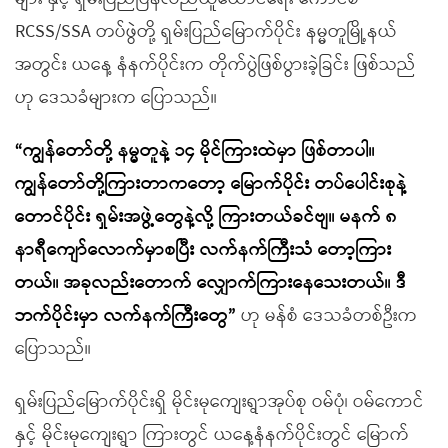
RCSS/SSA တပ်ဖွဲတို့ ရှမ်းပြည်မြောက်ပိုင်း နမ္မတူမြို့နယ်
အတွင်း ယနေ့ နံနက်ပိုင်းက တိုက်ပွဲဖြစ်ပွားခဲ့ခြင်း ဖြစ်သည်
ဟု ဒေသခံများက ပြောသည်။
“ကျွန်တော်တို့ နမ္မတူနဲ့ ၁၄ မိုင်ကြားထဲမှာ ဖြစ်တာပါ။
ကျွန်တော်တို့ကြားတာကတော့ မြောက်ပိုင်း တပ်ပေါင်းစုနဲ့
တောင်ပိုင်း ရှမ်းအဖွဲ့တွေနဲ့လို့ ကြားတယ်ခင်ဗျ။ မနက် ၈
နာရီကျော်လောက်မှာစပြီး လက်နက်ကြီးသံ တော့ကြား
တယ်။ အခုလည်းတောက် လျှောက်ကြားနေသေးတယ်။ ဒီ
ဘက်ပိုင်းမှာ လက်နက်ကြီးတွေ”
ဟု မန်စံ ဒေသခံတစ်ဦးက
ပြောသည်။
ရှမ်းပြည်မြောက်ပိုင်းရှိ မိုင်းမုကျေးရွာအုပ်စု ဝမ်ပုံ၊ ဝမ်ကောင်
နှင့် မိုင်းမုကျေးရွာ ကြားတွင် ယနေ့နံနက်ပိုင်းတွင် မြောက်