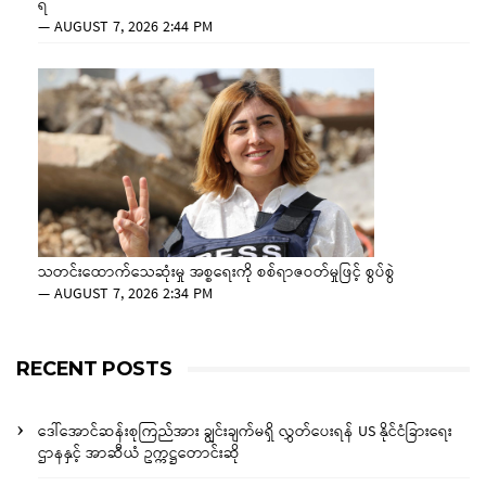
ရ
—
AUGUST 7, 2026 2:44 PM
သတင်းထောက်သေဆုံးမှု အစ္စရေးကို စစ်ရာဇဝတ်မှုဖြင့် စွပ်စွဲ
—
AUGUST 7, 2026 2:34 PM
RECENT POSTS
ဒေါ်အောင်ဆန်းစုကြည်အား ချွင်းချက်မရှိ လွှတ်ပေးရန် US နိုင်ငံခြားရေး
ဌာနနှင့် အာဆီယံ ဥက္ကဋ္ဌတောင်းဆို