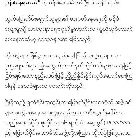
ကြားနေရတယ်”
ဟု မန်စံဒေသခံတစ်ဦးက ပြောသည်။
ထွက်ပြေးတိမ်းရှောင်သူများ၏ စားဝတ်နေရေးကို မန်စံ
ကျေးရွာရှိ သာရေးနာရေးကူညီမှုအသင်းက ကူညီလုပ်ဆောင်
ပေးနေသည်ဟု ဒေသခံများက ပြောသည်။
တိုက်ပွဲများ ဖြစ်ပွားလာသည့်အခါ ပြည်သူလူထုများသာ
ဒုက္ခရောက်ရသည့်အတွက် လက်နက်ကိုင်တပ်များ အနေဖြင့်
ငြိမ်းချမ်းသောနည်းလမ်းဖြင့် ညှိညှိနှိုင်းနှိုင်းလုပ်ဆောင်ပေးကြ
ပါရန် ဒေသခံများက တောင်းဆိုသည်။
ပြီးခဲ့သည့် ရက်ပိုင်းအတွင်းက မြောက်ပိုင်းမဟာမိတ် အဖွဲ့ဝင်
များ ပူးတွဲစစ်ရေး လေ့ကျင့်မည်ဟု သတင်းထွက်ပေါ်လာ
သည့်နောက်ပိုင်း ဇူလိုင်လ ၁၆ ရက် (ယနေ့တွင်) RCSS/SSA
နှင့် မြောက်ပိုင်းမဟာမိတ်အဖွဲ့တို့အကြား တိုက်ပွဲဖြစ်ပွားလာ