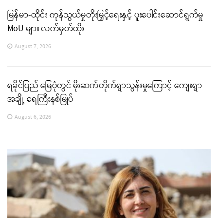
မြန်မာ-ထိုင်း ကုန်သွယ်မှုတိုးမြှင့်ရေးနှင့် ပူးပေါင်းဆောင်ရွက်မှု
MoU များ လက်မှတ်ထိုး
August 7, 2026
ရခိုင်ပြည် မြေပုံတွင် မိုးဆက်တိုက်ရွာသွန်းမှုကြောင့် ကျေးရွာ
အချို့ ရေကြီးနစ်မြုပ်
August 6, 2026