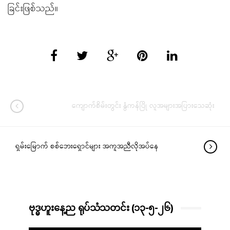
ခြင်းဖြစ်သည်။
ကျောက်စိမ်းတွင်း နွံကန်ပြို လူအများအပြားသေဆုံး
ရှမ်းမြောက် စစ်ဘေးရှောင်များ အကူအညီလိုအပ်နေ
ဗုဒ္ဓဟူးနေ့ည ရုပ်သံသတင်း (၁၃-၅-၂၆)