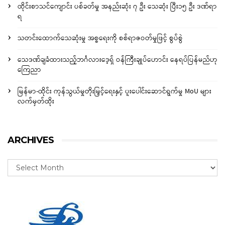
ထိုင်းစာသင်ကျောင်း ပစ်ခတ်မှု အနည်းဆုံး ၇ ဦး သေဆုံး ပြီး၁၅ ဦး ဒဏ်ရာ
ရ
သတင်းထောက်သေဆုံးမှု အစ္စရေးကို စစ်ရာဇဝတ်မှုဖြင့် စွပ်စွဲ
သေဒဏ်ချခံထားသည့်ဘင်္ဂလားဒေ့ရှ် ဝန်ကြီးချုပ်ဟောင်း နေရပ်ပြန်မည်ဟု
ကြေညာ
မြန်မာ-ထိုင်း ကုန်သွယ်မှုတိုးမြှင့်ရေးနှင့် ပူးပေါင်းဆောင်ရွက်မှု MoU များ
လက်မှတ်ထိုး
ARCHIVES