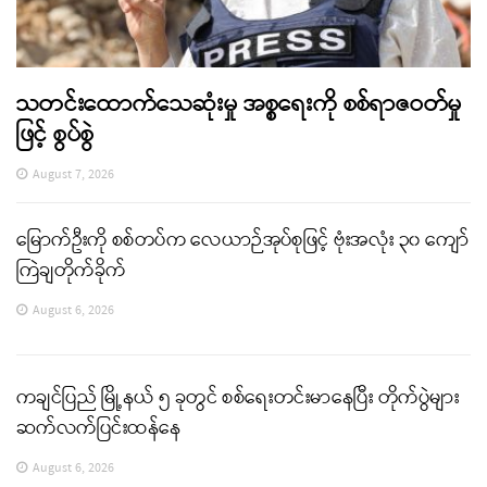
သတင်းထောက်သေဆုံးမှု အစ္စရေးကို စစ်ရာဇဝတ်မှု
ဖြင့် စွပ်စွဲ
August 7, 2026
မြောက်ဦးကို စစ်တပ်က လေယာဉ်အုပ်စုဖြင့် ဗုံးအလုံး ၃၀ ကျော်
ကြဲချတိုက်ခိုက်
August 6, 2026
ကချင်ပြည် မြို့နယ် ၅ ခုတွင် စစ်ရေးတင်းမာနေပြီး တိုက်ပွဲများ
ဆက်လက်ပြင်းထန်နေ
August 6, 2026