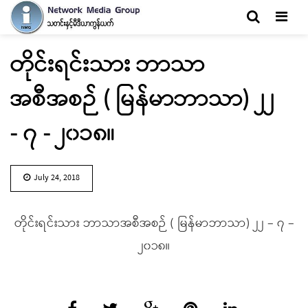
Men
တိုင်းရင်းသား ဘာသာ
အစီအစဉ် ( မြန်မာဘာသာ) ၂၂
- ၇ - ၂၀၁၈။
July 24, 2018
တိုင်းရင်းသား ဘာသာအစီအစဉ် ( မြန်မာဘာသာ) ၂၂ – ၇ –
၂၀၁၈။