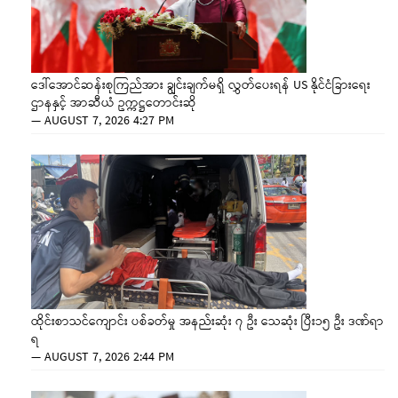
ဒေါ်အောင်ဆန်းစုကြည်အား ချွင်းချက်မရှိ လွှတ်ပေးရန် US နိုင်ငံခြားရေး
ဌာနနှင့် အာဆီယံ ဥက္ကဋ္ဌတောင်းဆို
—
AUGUST 7, 2026 4:27 PM
ထိုင်းစာသင်ကျောင်း ပစ်ခတ်မှု အနည်းဆုံး ၇ ဦး သေဆုံး ပြီး၁၅ ဦး ဒဏ်ရာ
ရ
—
AUGUST 7, 2026 2:44 PM