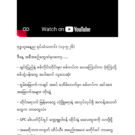
ဗုဒ္ဓဟူးနေ့ည ရုပ်သံသတင်း (၁၃-၅-၂၆)
ဒီနေ့ အစီအစဉ်တွေထဲမှာတော့…..
– ချင်းပြည်နဲ့ စစ်ကိုင်းတိုင်းမှာ စစ်တပ်က လေကြောင်းက ဗုံးကြဲလို့
စစ်သုံ့ပန်းတွေ အပါအဝင် လူသေဆုံး
– ရှမ်းမြောက်-ကချင် အစပ် မဘိမ်းဘက်မှာ စစ်တပ်က အင်အား
အမြောက်အများ တိုးချဲ့
– ထိုင်းရောက် မြန်မာတွေ လုံခြုံရေးနဲ့ အလုပ်လုပ်ဖို့ အကန့်အသတ်
တွေက ဘာတွေလဲ။
– UFC ခါးပတ်ပိုင်ရှင် ဂျော့ရှူဝါဗန် ထိုင်းနဲ့ မလေးရှားကို လာဖို့ရှိ
– အမေရိကား-တရုတ် ထိပ်သီး အစည်းအဝေး မတိုင်ခင် ဘာတွေ