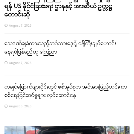
ရန် US နိုင်ငံခြားရေး ဌာနနှင့် အာဆီယံ ဥက္ကဋ္ဌ
တောင်းဆို
August 7, 2026
သေဒဏ်ချခံထားသည့်ဘင်္ဂလားဒေ့ရှ် ဝန်ကြီးချုပ်ဟောင်း
နေရပ်ပြန်မည်ဟု ကြေညာ
August 7, 2026
ကချင်မြောက်ဖျားပိုင်းတွင် စစ်အုပ်စုက အင်အားဖြည့်တင်းကာ
စစ်ရေးပြင်ဆင်မှုများ လုပ်ဆောင်နေ
August 6, 2026