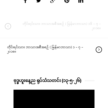
တိုင်းရင်းသား ဘာသာအစီအစဉ် ( မြန်မာဘာသာ) ၁၆ – ၇ –
၂၀၁၈။
တိုင်းရင်းသား ဘာသာအစီအစဉ် ( မြန်မာဘာသာ) ၁ – ၇ –
၂၀၁၈။
ဗုဒ္ဓဟူးနေ့ည ရုပ်သံသတင်း (၁၃-၅-၂၆)