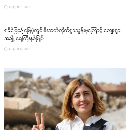
August 7, 2026
ရခိုင်ပြည် မြေပုံတွင် မိုးဆက်တိုက်ရွာသွန်းမှုကြောင့် ကျေးရွာ
အချို့ ရေကြီးနစ်မြုပ်
August 6, 2026