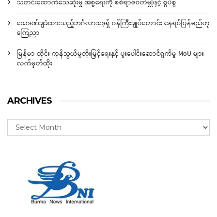
သတင်းထောက်သေဆုံးမှု အစ္စရေးကို စစ်ရာဇဝတ်မှုဖြင့် စွပ်စွဲ
သေဒဏ်ချခံထားသည့်ဘင်္ဂလားဒေ့ရှ် ဝန်ကြီးချုပ်ဟောင်း နေရပ်ပြန်မည်ဟု
ကြေညာ
မြန်မာ-ထိုင်း ကုန်သွယ်မှုတိုးမြှင့်ရေးနှင့် ပူးပေါင်းဆောင်ရွက်မှု MoU များ
လက်မှတ်ထိုး
ARCHIVES