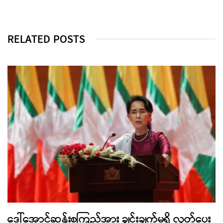
RELATED POSTS
ဒေါ်အောင်ဆန်းစုကြည်အား ချွင်းချက်မရှိ လွှတ်ပေး