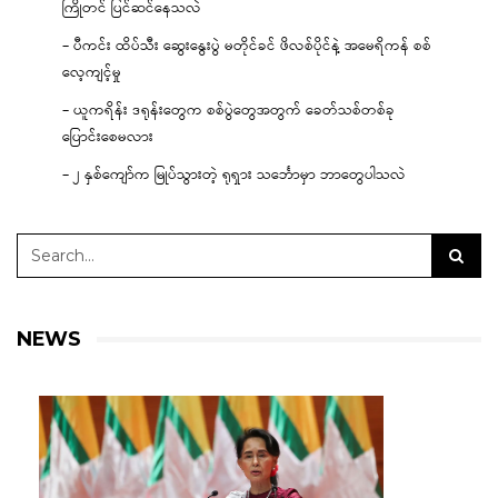
ကြိုတင် ပြင်ဆင်နေသလဲ
– ပီကင်း ထိပ်သီး ဆွေးနွေးပွဲ မတိုင်ခင် ဖိလစ်ပိုင်နဲ့ အမေရိကန် စစ်
လေ့ကျင့်မှု
– ယူကရိန်း ဒရုန်းတွေက စစ်ပွဲတွေအတွက် ခေတ်သစ်တစ်ခု
ပြောင်းစေမလား
– ၂ နှစ်ကျော်က မြုပ်သွားတဲ့ ရုရှား သင်္ဘောမှာ ဘာတွေပါသလဲ
NEWS