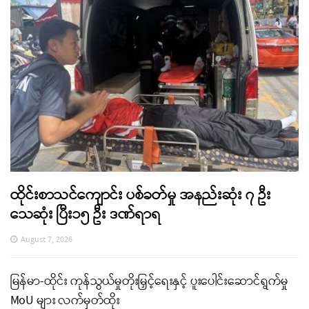
ထိုင်းစာသင်ကျောင်း ပစ်ခတ်မှု အနည်းဆုံး ၇ ဦး
သေဆုံး ပြီး၁၅ ဦး ဒဏ်ရာရ
August 7, 2026
မြန်မာ-ထိုင်း ကုန်သွယ်မှုတိုးမြှင့်ရေးနှင့် ပူးပေါင်းဆောင်ရွက်မှု
MoU များ လက်မှတ်ထိုး