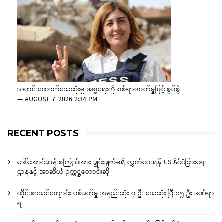
သတင်းထောက်သေဆုံးမှု အစ္စရေးကို စစ်ရာဇဝတ်မှုဖြင့် စွပ်စွဲ
—
AUGUST 7, 2026 2:34 PM
RECENT POSTS
ဒေါ်အောင်ဆန်းစုကြည်အား ချွင်းချက်မရှိ လွှတ်ပေးရန် US နိုင်ငံခြားရေး
ဌာနနှင့် အာဆီယံ ဥက္ကဋ္ဌတောင်းဆို
ထိုင်းစာသင်ကျောင်း ပစ်ခတ်မှု အနည်းဆုံး ၇ ဦး သေဆုံး ပြီး၁၅ ဦး ဒဏ်ရာ
ရ