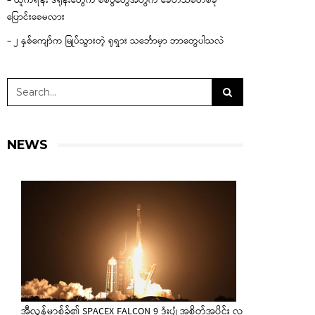
– ယူကရိန်း ဒရုန်းတွေက စစ်ပွဲတွေအတွက် ခေတ်သစ်တစ်ခု
ပြောင်းစေမလား
– ၂ နှစ်ကျော်က မြုပ်သွားတဲ့ ရုရှား သင်္ဘောမှာ ဘာတွေပါသလဲ
NEWS
အီလွန်မာ့စ်ခ်၏ SPACEX FALCON 9 ဒုံးပျံ အစိတ်အပိုင်း လ