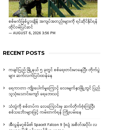
စစ်မက်ဖြစ်ပွားချိန် အကျပ်အတည်းများကို ရင်ဆိုင်နိုင်ရန်
ထိုင်ဝမ်ပြင်ဆင်
—
AUGUST 6, 2026 3:56 PM
RECENT POSTS
ကချင်ပြည် မြို့နယ် ၅ ခုတွင် စစ်ရေးတင်းမာနေပြီး တိုက်ပွဲ
များ ဆက်လက်ပြင်းထန်နေ
ရေကာတာ ကျိုးပေါက်မှုကြောင့် လေးမျက်နှာမြို့တွင် ပြည်
သူသုံးသောင်းကျော် ရေဘေးသင့်
သံတွဲကို စစ်တပ်က လေကြောင်းမှ ဆက်တိုက်ဗုံးကြဲပြီး
စစ်သင်္ဘောများဖြင့် ကမ်းတက်ရန် ကြိုးပမ်းနေ
အီလွန်မာ့စ်ခ်၏ SpaceX Falcon 9 ဒုံးပျံ အစိတ်အပိုင်း လ