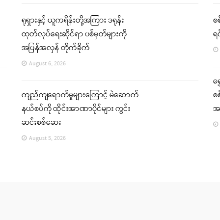
ရုရှားနှင့် ယူကရိန်းတို့အကြား ဒရုန်း
စစ
ထုတ်လုပ်ရေးဆိုင်ရာ ပစ်မှတ်များကို
ရင
အပြန်အလှန် တိုက်ခိုက်
August 6, 2026
ရွ
ကျည်ကျရောက်မှုများကြောင့် မဲဆောက်
စစ
နယ်စပ်ကို ထိုင်းအာဏာပိုင်များ ကွင်း
အရ
ဆင်းစစ်ဆေး
August 5, 2026