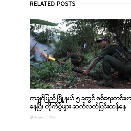
RELATED POSTS
ကချင်ပြည် မြို့နယ် ၅ ခုတွင် စစ်ရေးတင်းမ
နေပြီး တိုက်ပွဲများ ဆက်လက်ပြင်းထန်နေ
August 6, 2026