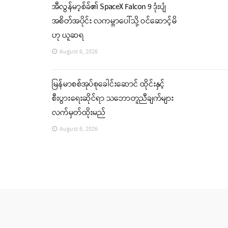
အီလွန်မာ့စ်ခ်၏ SpaceX Falcon 9 ဒုံးပျံ
အစိတ်အပိုင်း လကမ္ဘာပေါ်သို့ ဝင်ဆောင့်မိ
ဟု ယူဆရ
August 6, 2026
မြန်မာစစ်အုပ်စုခေါင်းဆောင် ထိုင်းနှင့်
စီးပွားရေးဆိုင်ရာ သဘောတူညီချက်များ
လက်မှတ်ထိုးမည်
August 6, 2026