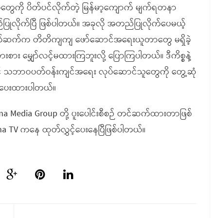
ုတွေကို ပိတ်ပင်လိုက်တဲ့ မြန်မာ့ကျောက် မျက်ရတနာ
ြုလိုက်ပြီ ဖြစ်ပါတယ်။ အခုလို အတည်ပြုလိုက်ပေမယ့်
်ဆက်က တိတိကျကျ ဖော်ဆောင်အရေးယူတာတွေ မရှိခဲ့
ားစား မျှော်လင့်မထားကြဘူးလို့ ပြောကြပါတယ်။ ဒီကိစ္စနဲ့
ှင့် သဘာဝပတ်ဝန်းကျင်အရေး လုပ်ဆောင်သူတွေကို တွေ့ဆုံ
က်ပေးထားပါတယ်။
ima Media Group တို့ ပူးပေါင်းစီစဉ် တင်ဆက်ထားတာဖြစ်
ima TV ကနေ ထုတ်လွှင့်ပေးနေပြီဖြစ်ပါတယ်။