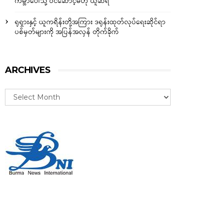
ကမ္ဘာပေါ်သို့ ဝင်ဆောင့်မိဟု ယူဆရ
ရုရှားနှင့် ယူကရိန်းတို့အကြား ဒရုန်းထုတ်လုပ်ရေးဆိုင်ရာ
ပစ်မှတ်များကို အပြန်အလှန် တိုက်ခိုက်
ARCHIVES