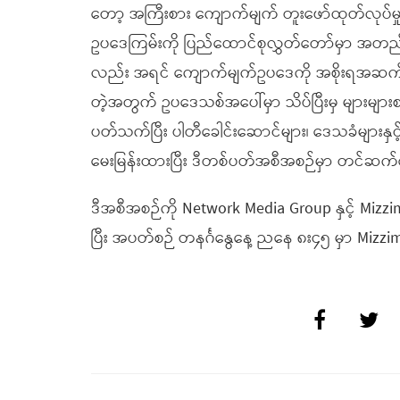
တော့ အကြီးစား ကျောက်မျက် တူးဖော်ထုတ်လုပ်မှ
ဥပဒေကြမ်းကို ပြည်ထောင်စုလွှတ်တော်မှာ အတည်ပ
လည်း အရင် ကျောက်မျက်ဥပဒေကို အစိုးရအဆက
တဲ့အတွက် ဥပဒေသစ်အပေါ်မှာ သိပ်ပြီးမှ များများစ
ပတ်သက်ပြီး ပါတီခေါင်းဆောင်များ၊ ဒေသခံများန
မေးမြန်းထားပြီး ဒီတစ်ပတ်အစီအစဉ်မှာ တင်ဆ
ဒီအစီအစဉ်ကို Network Media Group နှင့် Mizz
ပြီး အပတ်စဉ် တနင်္ဂနွေနေ့ ညနေ ၈း၄၅ မှာ Mizz