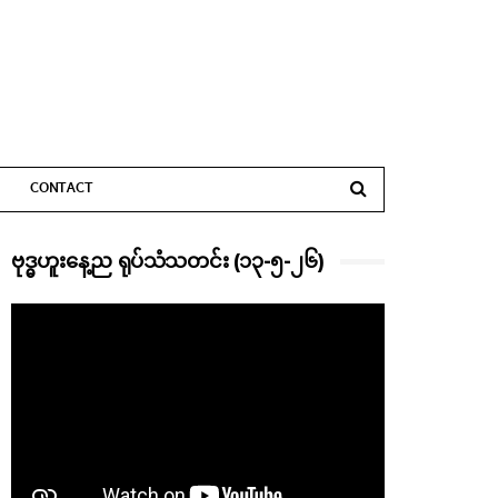
CONTACT
ဗုဒ္ဓဟူးနေ့ည ရုပ်သံသတင်း (၁၃-၅-၂၆)