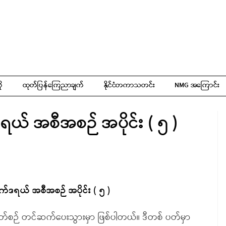
ို
ထုတ်ပြန်ကြေညာချက်
နိုင်ငံတကာသတင်း
NMG အကြောင်း
ရယ် အစီအစဉ် အပိုင်း ( ၅ )
ဖက်ဒရယ် အစီအစဉ် အပိုင်း ( ၅ )
တ်စဉ် တင်ဆက်ပေးသွားမှာ ဖြစ်ပါတယ်။ ဒီတစ် ပတ်မှာ