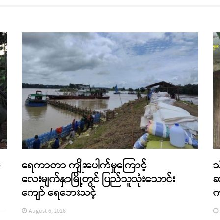
ာ
ရေကာတာ ကျိုးပေါက်မှုကြောင့်
သ
လေးမျက်နှာမြို့တွင် ပြည်သူသုံးသောင်း
ဆ
ကျော် ရေဘေးသင့်
က
August 6, 2026