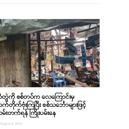
ံတွဲကို စစ်တပ်က လေကြောင်းမှ
က်တိုက်ဗုံးကြဲပြီး စစ်သင်္ဘောများဖြင့်
မ်းတက်ရန် ကြိုးပမ်းနေ
August 6, 2026