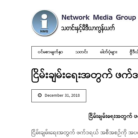
ပင်မစာမျက်နှာ
သတင်း
ဓါတ်ပုံများ
ဗွီဒီယ
ငြိမ်းချမ်းရေးအတွက် ဖက်ဒ
December 31, 2018
ငြိမ်းချမ်းရေးအတွက် 
ငြိမ်းချမ်းရေးအတွက် ဖက်ဒရယ် အစီအစဉ်ကို အပ