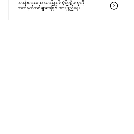
အမုန်းစကားက လက်နက်ကိုင်ပဋိပက္ခကို
လက်နက်သစ်များအဖြစ် အားဖြည့်နေ။