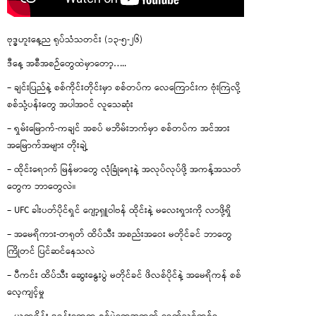
ဗုဒ္ဓဟူးနေ့ည ရုပ်သံသတင်း (၁၃-၅-၂၆)
ဒီနေ့ အစီအစဉ်တွေထဲမှာတော့…..
– ချင်းပြည်နဲ့ စစ်ကိုင်းတိုင်းမှာ စစ်တပ်က လေကြောင်းက ဗုံးကြဲလို့
စစ်သုံ့ပန်းတွေ အပါအဝင် လူသေဆုံး
– ရှမ်းမြောက်-ကချင် အစပ် မဘိမ်းဘက်မှာ စစ်တပ်က အင်အား
အမြောက်အများ တိုးချဲ့
– ထိုင်းရောက် မြန်မာတွေ လုံခြုံရေးနဲ့ အလုပ်လုပ်ဖို့ အကန့်အသတ်
တွေက ဘာတွေလဲ။
– UFC ခါးပတ်ပိုင်ရှင် ဂျော့ရှူဝါဗန် ထိုင်းနဲ့ မလေးရှားကို လာဖို့ရှိ
– အမေရိကား-တရုတ် ထိပ်သီး အစည်းအဝေး မတိုင်ခင် ဘာတွေ
ကြိုတင် ပြင်ဆင်နေသလဲ
– ပီကင်း ထိပ်သီး ဆွေးနွေးပွဲ မတိုင်ခင် ဖိလစ်ပိုင်နဲ့ အမေရိကန် စစ်
လေ့ကျင့်မှု