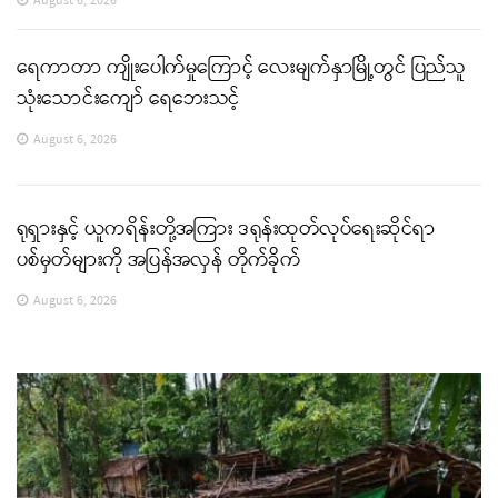
August 6, 2026
ရေကာတာ ကျိုးပေါက်မှုကြောင့် လေးမျက်နှာမြို့တွင် ပြည်သူ
သုံးသောင်းကျော် ရေဘေးသင့်
August 6, 2026
ရုရှားနှင့် ယူကရိန်းတို့အကြား ဒရုန်းထုတ်လုပ်ရေးဆိုင်ရာ
ပစ်မှတ်များကို အပြန်အလှန် တိုက်ခိုက်
August 6, 2026