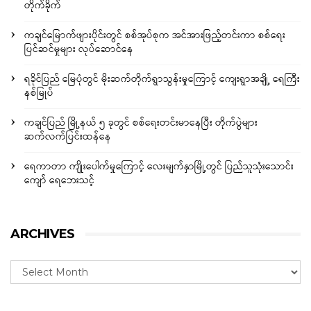
တိုက်ခိုက်
ကချင်မြောက်ဖျားပိုင်းတွင် စစ်အုပ်စုက အင်အားဖြည့်တင်းကာ စစ်ရေး
ပြင်ဆင်မှုများ လုပ်ဆောင်နေ
ရခိုင်ပြည် မြေပုံတွင် မိုးဆက်တိုက်ရွာသွန်းမှုကြောင့် ကျေးရွာအချို့ ရေကြီး
နစ်မြုပ်
ကချင်ပြည် မြို့နယ် ၅ ခုတွင် စစ်ရေးတင်းမာနေပြီး တိုက်ပွဲများ
ဆက်လက်ပြင်းထန်နေ
ရေကာတာ ကျိုးပေါက်မှုကြောင့် လေးမျက်နှာမြို့တွင် ပြည်သူသုံးသောင်း
ကျော် ရေဘေးသင့်
ARCHIVES