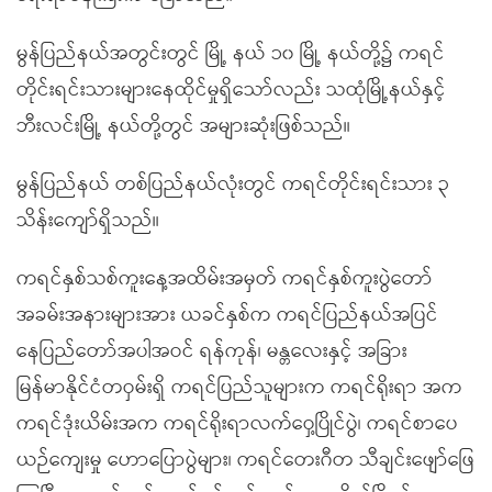
မွန်ပြည်နယ်အတွင်းတွင် မြို့ နယ် ၁၀ မြို့ နယ်တို့၌ ကရင်
တိုင်းရင်းသားများနေထိုင်မှုရှိသော်လည်း သထုံမြို့နယ်နှင့်
ဘီးလင်းမြို့ နယ်တို့တွင် အများဆုံးဖြစ်သည်။
မွန်ပြည်နယ် တစ်ပြည်နယ်လုံးတွင် ကရင်တိုင်းရင်းသား ၃
သိန်းကျော်ရှိသည်။
ကရင်နှစ်သစ်ကူးနေ့အထိမ်းအမှတ် ကရင်နှစ်ကူးပွဲတော်
အခမ်းအနားများအား ယခင်နှစ်က ကရင်ပြည်နယ်အပြင်
နေပြည်တော်အပါအဝင် ရန်ကုန်၊ မန္တလေးနှင့် အခြား
မြန်မာနိုင်ငံတဝှမ်းရှိ ကရင်ပြည်သူများက ကရင်ရိုးရာ အက
ကရင်ဒုံးယိမ်းအက ကရင်ရိုးရာလက်ဝှေ့ပြိုင်ပွဲ၊ ကရင်စာပေ
ယဉ်ကျေးမှု ဟောပြောပွဲများ၊ ကရင်တေးဂီတ သီချင်းဖျော်ဖြေ