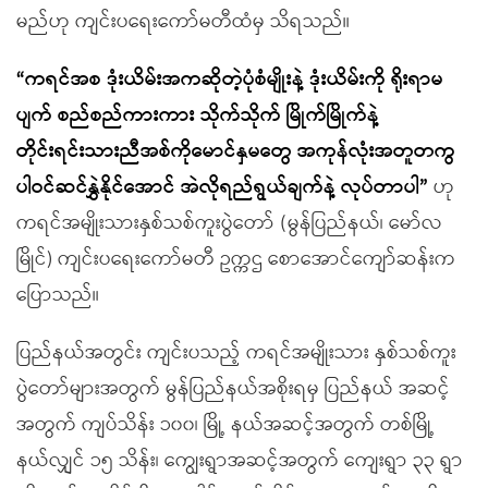
မည်ဟု ကျင်းပရေးကော်မတီထံမှ သိရသည်။
“ကရင်အစ ဒုံးယိမ်းအကဆိုတဲ့ပုံစံမျိုးနဲ့ ဒုံးယိမ်းကို ရိုးရာမ
ပျက် စည်စည်ကားကား သိုက်သိုက် မြိုက်မြိုက်နဲ့
တိုင်းရင်းသားညီအစ်ကိုမောင်နှမတွေ အကုန်လုံးအတူတကွ
ပါဝင်ဆင်နွှဲနိုင်အောင် အဲလိုရည်ရွယ်ချက်နဲ့ လုပ်တာပါ”
ဟု
ကရင်အမျိုးသားနှစ်သစ်ကူးပွဲတော် (မွန်ပြည်နယ်၊ မော်လ
မြိုင်) ကျင်းပရေးကော်မတီ ဥက္ကဌ စောအောင်ကျော်ဆန်းက
ပြောသည်။
ပြည်နယ်အတွင်း ကျင်းပသည့် ကရင်အမျိုးသား နှစ်သစ်ကူး
ပွဲတော်များအတွက် မွန်ပြည်နယ်အစိုးရမှ ပြည်နယ် အဆင့်
အတွက် ကျပ်သိန်း ၁၀၀၊ မြို့ နယ်အဆင့်အတွက် တစ်မြို့
နယ်လျှင် ၁၅ သိန်း၊ ကျွေးရွာအဆင့်အတွက် ကျေးရွာ ၃၃ ရွာ