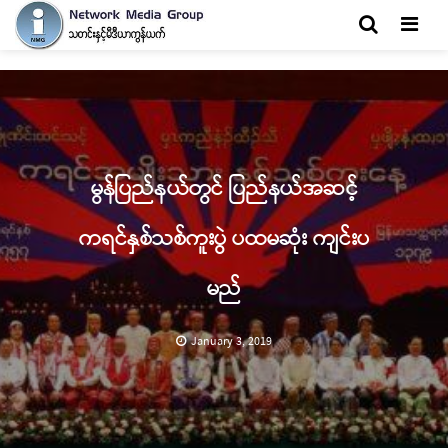
Men
မွန်ပြည်နယ်တွင် ပြည်နယ်အဆင့်
ကရင်နှစ်သစ်ကူးပွဲ ပထမဆုံး ကျင်းပ
မည်
January 3, 2019