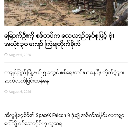
မြောက်ဦးကို စစ်တပ်က လေယာဉ်အုပ်စုဖြင့် ဗုံး
အလုံး ၃၀ ကျော် ကြဲချတိုက်ခိုက်
August 6, 2026
ကချင်ပြည် မြို့နယ် ၅ ခုတွင် စစ်ရေးတင်းမာနေပြီး တိုက်ပွဲများ
ဆက်လက်ပြင်းထန်နေ
August 6, 2026
အီလွန်မာ့စ်ခ်၏ SpaceX Falcon 9 ဒုံးပျံ အစိတ်အပိုင်း လကမ္ဘာ
ပေါ်သို့ ဝင်ဆောင့်မိဟု ယူဆရ