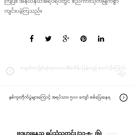
ကြပြီး၊ အနယ်နယ်အရပ်ရပ်တွင် စည်ကားသိုက်မြိုက်စွာ
ကျင်းပခဲ့ကြသည်။
တရုတ်က မြစ်ဆုံရေကာတာစီမံကိန်း ပြန်လည် စတင်လိုကြောင်း
ပြော
နှစ်ကူးတိုက်ပွဲများကြောင့် အရပ်သား ၅၀၀ ကျော် စစ်ပြေးနေရ
ဗုဒ္ဓဟူးနေ့ည ရုပ်သံသတင်း (၁၃-၅-၂၆)