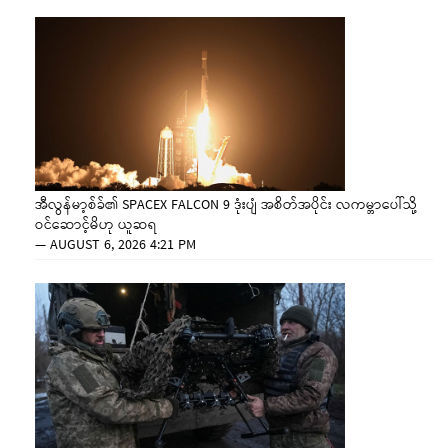
အီလွန်မာ့စ်ခ်၏ SPACEX FALCON 9 ဒုံးပျံ အစိတ်အပိုင်း လကမ္ဘာပေါ်သို့
ဝင်ဆောင့်မိဟု ယူဆရ
—
AUGUST 6, 2026 4:21 PM