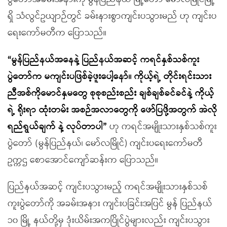
ရှိ သံလွင်ဥယျာဉ်တွင် ခမ်းနားစွာကျင်းပသွားမည် ဟု ကျင်းပ
ရေးကော်မတီက ပြောသည်။
“မွန်ပြည်နယ်အနေနဲ့ ပြည်နယ်အဆင့် ကရင်နှစ်သစ်ကူး
ပွဲတော်က မကျင်းပဖြစ်ခဲ့ဖူးပေါ့နော်။ ကိုယ့်ရဲ့ တိုင်းရင်းသား
ညီအစ်ကိုမောင်နှမတွေ စုစုစည်းစည်း ချစ်ချစ်ခင်ခင်နဲ့ ကိုယ့်
ရဲ့ ရိုးရာ ထုံးတမ်း အစဉ်အလာတွေကို ဖော်ပြဖို့အတွက် အဲလို
ရည်ရွယ်ချက် နဲ့ လုပ်တာပါ”
ဟု ကရင်အမျိုးသားနှစ်သစ်ကူး
ပွဲတော် (မွန်ပြည်နယ်၊ မော်လမြိုင်) ကျင်းပရေးကော်မတီ
ဥက္ကဌ စောအောင်ကျော်ဆန်းက ပြောသည်။
ပြည်နယ်အဆင့် ကျင်းပသွားမည့် ကရင်အမျိုးသားနှစ်သစ်
ကူးပွဲတော်ကို အခမ်းအနား ကျင်းပခြင်းအပြင် မွန် ပြည်နယ်
၁၀ မြို့ နယ်တို့မှ ဒုံးယိမ်းအကပြိုင်ပွဲများလည်း ကျင်းပသွား