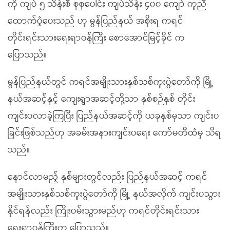
ကို ကျပ် ၅ သိန်းစီ စုစုပေါင်း ကျပ်သိန်း ၄၀၀ ကျော် ကူညီ
ထောက်ပံ့ပေးသည် ဟု မွန်ပြည်နယ် အစိုးရ ကရင်
တိုင်းရင်းသားရေးရာဝန်ကြီး စောအောင်မြင့်ခိုင် က
ပြောသည်။
မွန်ပြည်နယ်တွင် ကရင်အမျိုးသားနှစ်သစ်ကူးပွဲတော်ကို မြို့
နယ်အဆင့်နှင့် ကျေးရွာအဆင့်တို့သာ နှစ်စဉ်နှစ် တိုင်း
ကျင်းပလာခဲ့ကြပြီး ပြည်နယ်အဆင့်ကို ယခုနှစ်မှသာ ကျင်းပ
ခြင်းဖြစ်သည်ဟု အခမ်းအနားကျင်းပရေး ကော်မတီထံမှ သိရ
သည်။
နောင်လာမည့် နှစ်များတွင်လည်း ပြည်နယ်အဆင့် ကရင်
အမျိုးသားနှစ်သစ်ကူးပွဲတော်ကို မြို့ နယ်အလိုက် ကျင်းပသွား
နိုင်ရန်လည်း ကြိုးပမ်းသွားမည်ဟု ကရင်တိုင်းရင်းသား
ရေးရာဝန်ကြီးက ပြောသည်။