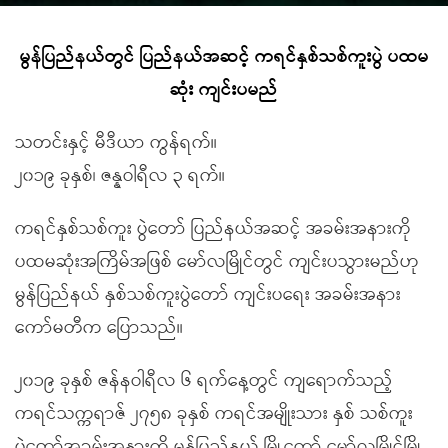
မွန်ပြည်နယ်တွင် ပြည်နယ်အဆင့် ကရင်နှစ်သစ်ကူးပွဲ ပထမ
ဆုံး ကျင်းပမည်
သတင်းနှင့် မီဒီယာ ကွန်ရက်။
၂၀၁၉ ခုနှစ်၊ ဇန္နဝါရီလ ၃ ရက်။
ကရင်နှစ်သစ်ကူး ပွဲတော် ပြည်နယ်အဆင့် အခမ်းအနားကို
ပထမဆုံးအကြိမ်အဖြစ် မော်လမြိုင်တွင် ကျင်းပသွားမည်ဟု
မွန်ပြည်နယ် နှစ်သစ်ကူးပွဲတော် ကျင်းပရေး အခမ်းအနား
ကော်မတီက ပြောသည်။
၂၀၁၉ ခုနှစ် ဇန်နဝါရီလ ၆ ရက်နေ့တွင် ကျရောက်သည့်
ကရင်သက္ကရာဇ် ၂၇၅၈ ခုနှစ် ကရင်အမျိုးသား နှစ် သစ်ကူး
ပွဲတော်အခမ်းအနားကို မွန်ပြည်နယ် မြို့တော် မော်လမြိုင်မြို့