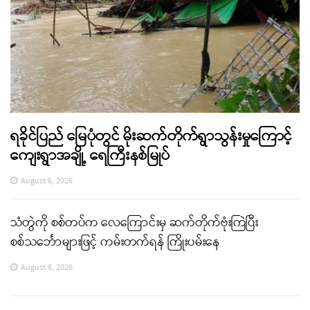
ရခိုင်ပြည် မြေပုံတွင် မိုးဆက်တိုက်ရွာသွန်းမှုကြောင့်
ကျေးရွာအချို့ ရေကြီးနစ်မြုပ်
August 6, 2026
သံတွဲကို စစ်တပ်က လေကြောင်းမှ ဆက်တိုက်ဗုံးကြဲပြီး
စစ်သင်္ဘောများဖြင့် ကမ်းတက်ရန် ကြိုးပမ်းနေ
August 6, 2026