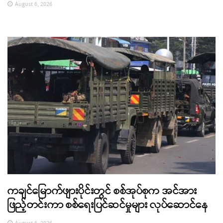
August 6, 2026
ကချင်မြောက်ဖျားပိုင်းတွင် စစ်အုပ်စုက အင်အား
ဖြည့်တင်းကာ စစ်ရေးပြင်ဆင်မှုများ လုပ်ဆောင်နေ