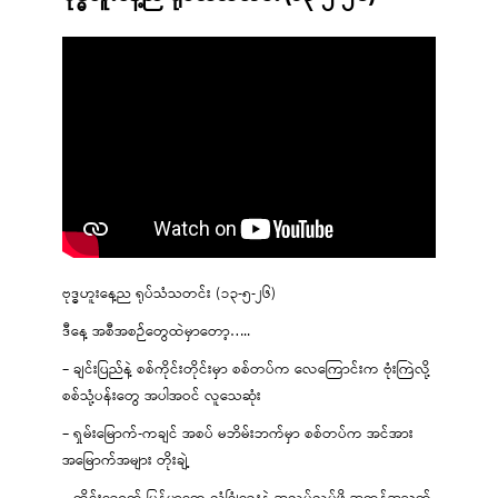
ဗုဒ္ဓဟူးနေ့ည ရုပ်သံသတင်း (၁၃-၅-၂၆)
ဒီနေ့ အစီအစဉ်တွေထဲမှာတော့…..
– ချင်းပြည်နဲ့ စစ်ကိုင်းတိုင်းမှာ စစ်တပ်က လေကြောင်းက ဗုံးကြဲလို့
စစ်သုံ့ပန်းတွေ အပါအဝင် လူသေဆုံး
– ရှမ်းမြောက်-ကချင် အစပ် မဘိမ်းဘက်မှာ စစ်တပ်က အင်အား
အမြောက်အများ တိုးချဲ့