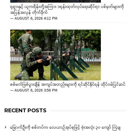
ရုရှားနှင့် ယူကရိန်းတို့အကြား ဒရုန်းထုတ်လုပ်ရေးဆိုင်ရာ ပစ်မှတ်များကို
အပြန်အလှန် တိုက်ခိုက်
—
AUGUST 6, 2026 4:12 PM
စစ်မက်ဖြစ်ပွားချိန် အကျပ်အတည်းများကို ရင်ဆိုင်နိုင်ရန် ထိုင်ဝမ်ပြင်ဆင်
—
AUGUST 6, 2026 3:56 PM
RECENT POSTS
မြောက်ဦးကို စစ်တပ်က လေယာဉ်အုပ်စုဖြင့် ဗုံးအလုံး ၃၀ ကျော် ကြဲချ