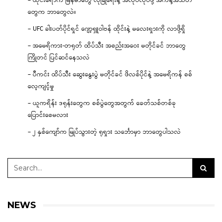
– ထိုင်းရောက် မြန်မာတွေ လုံခြုံရေးနဲ့ အလုပ်လုပ်ဖို့ အကန့်အသတ်
တွေက ဘာတွေလဲ။
– UFC ခါးပတ်ပိုင်ရှင် ဂျော့ရှူဝါဗန် ထိုင်းနဲ့ မလေးရှားကို လာဖို့ရှိ
– အမေရိကား-တရုတ် ထိပ်သီး အစည်းအဝေး မတိုင်ခင် ဘာတွေ
ကြိုတင် ပြင်ဆင်နေသလဲ
– ပီကင်း ထိပ်သီး ဆွေးနွေးပွဲ မတိုင်ခင် ဖိလစ်ပိုင်နဲ့ အမေရိကန် စစ်
လေ့ကျင့်မှု
– ယူကရိန်း ဒရုန်းတွေက စစ်ပွဲတွေအတွက် ခေတ်သစ်တစ်ခု
ပြောင်းစေမလား
– ၂ နှစ်ကျော်က မြုပ်သွားတဲ့ ရုရှား သင်္ဘောမှာ ဘာတွေပါသလဲ
NEWS