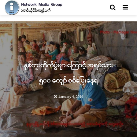
Men
နှစ်ကူးတိုက်ပွဲများကြောင့် အရပ်သား
၅၀၀ ကျော် စစ်ပြေးနေရ
January 4, 2019