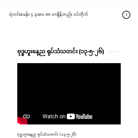
ရဲကင်းစခန်း ၄ ခုအား AA တချိန်တည်း ဝင်တိုက်
ဗုဒ္ဓဟူးနေ့ည ရုပ်သံသတင်း (၁၃-၅-၂၆)
ဗုဒ္ဓဟူးနေ့ည ရုပ်သံသတင်း (၁၃-၅-၂၆)