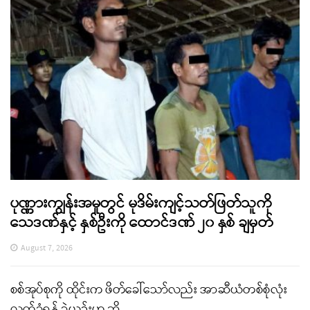
ပုဏ္ဏားကျွန်းအမှုတွင် မုဒိမ်းကျင့်သတ်ဖြတ်သူကို
သေဒဏ်နှင့် နှစ်ဦးကို ထောင်ဒဏ် ၂၀ နှစ် ချမှတ်
August 7, 2026
စစ်အုပ်စုကို ထိုင်းက ဖိတ်ခေါ်သော်လည်း အာဆီယံတစ်စုံလုံး
လက်ခံရန် ခဲယဉ်းဟု ဆို