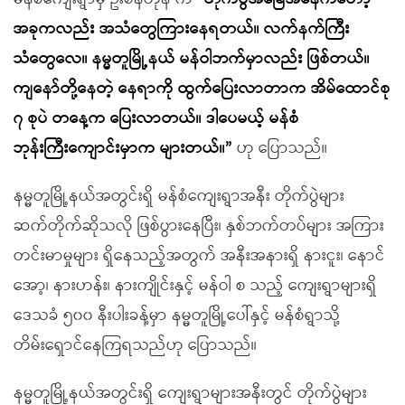
အခုကလည်း အသံတွေကြားနေရတယ်။ လက်နက်ကြီး
သံတွေလေ။ နမ္မတူမြို့နယ် မန်ဝါဘက်မှာလည်း ဖြစ်တယ်။
ကျနော်တို့နေတဲ့ နေရာကို ထွက်ပြေးလာတာက အိမ်ထောင်စု
၇ စုပဲ တနေ့က ပြေးလာတယ်။ ဒါပေမယ့် မန်စံ
ဘုန်းကြီးကျောင်းမှာက များတယ်။”
ဟု ပြောသည်။
နမ္မတူမြို့နယ်အတွင်းရှိ မန်စံကျေးရွာအနီး တိုက်ပွဲများ
ဆက်တိုက်ဆိုသလို ဖြစ်ပွားနေပြီး၊ နှစ်ဘက်တပ်များ အကြား
တင်းမာမှုများ ရှိနေသည့်အတွက် အနီးအနားရှိ နားငူး၊ နောင်
အော့၊ နားဟန်း၊ နားကျိုင်းနှင့် မန်ဝါ စ သည့် ကျေးရွာများရှိ
ဒေသခံ ၅၀၀ နီးပါးခန့်မှာ နမ္မတူမြို့ပေါ်နှင့် မန်စံရွာသို့
တိမ်းရှောင်နေကြရသည်ဟု ပြောသည်။
နမ္မတူမြို့နယ်အတွင်းရှိ ကျေးရွာများအနီးတွင် တိုက်ပွဲများ