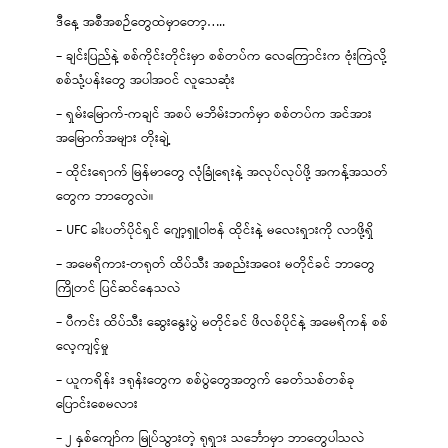
ဒီနေ့ အစီအစဉ်တွေထဲမှာတော့…..
– ချင်းပြည်နဲ့ စစ်ကိုင်းတိုင်းမှာ စစ်တပ်က လေကြောင်းက ဗုံးကြဲလို့
စစ်သုံ့ပန်းတွေ အပါအဝင် လူသေဆုံး
– ရှမ်းမြောက်-ကချင် အစပ် မဘိမ်းဘက်မှာ စစ်တပ်က အင်အား
အမြောက်အများ တိုးချဲ့
– ထိုင်းရောက် မြန်မာတွေ လုံခြုံရေးနဲ့ အလုပ်လုပ်ဖို့ အကန့်အသတ်
တွေက ဘာတွေလဲ။
– UFC ခါးပတ်ပိုင်ရှင် ဂျော့ရှူဝါဗန် ထိုင်းနဲ့ မလေးရှားကို လာဖို့ရှိ
– အမေရိကား-တရုတ် ထိပ်သီး အစည်းအဝေး မတိုင်ခင် ဘာတွေ
ကြိုတင် ပြင်ဆင်နေသလဲ
– ပီကင်း ထိပ်သီး ဆွေးနွေးပွဲ မတိုင်ခင် ဖိလစ်ပိုင်နဲ့ အမေရိကန် စစ်
လေ့ကျင့်မှု
– ယူကရိန်း ဒရုန်းတွေက စစ်ပွဲတွေအတွက် ခေတ်သစ်တစ်ခု
ပြောင်းစေမလား
– ၂ နှစ်ကျော်က မြုပ်သွားတဲ့ ရုရှား သင်္ဘောမှာ ဘာတွေပါသလဲ