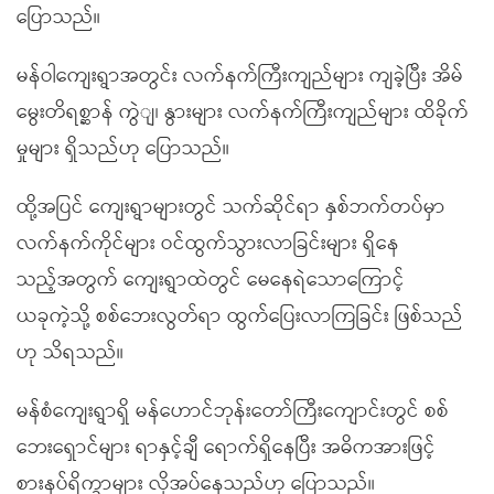
ပြောသည်။
မန်ဝါကျေးရွာအတွင်း လက်နက်ကြီးကျည်များ ကျခဲ့ပြီး အိမ်
မွေးတိရစ္ဆာန် ကွဲျ၊ နွားများ လက်နက်ကြီးကျည်များ ထိခိုက်
မှုများ ရှိသည်ဟု ပြောသည်။
ထို့အပြင် ကျေးရွာများတွင် သက်ဆိုင်ရာ နှစ်ဘက်တပ်မှာ
လက်နက်ကိုင်များ ဝင်ထွက်သွားလာခြင်းများ ရှိနေ
သည့်အတွက် ကျေးရွာထဲတွင် မေနေရဲသောကြောင့်
ယခုကဲ့သို့ စစ်ဘေးလွတ်ရာ ထွက်ပြေးလာကြခြင်း ဖြစ်သည်
ဟု သိရသည်။
မန်စံကျေးရွာရှိ မန်ဟောင်ဘုန်းတော်ကြီးကျောင်းတွင် စစ်
ဘေးရှောင်များ ရာနှင့်ချီ ရောက်ရှိနေပြီး အဓိကအားဖြင့်
စားနပ်ရိက္ခာများ လိုအပ်နေသည်ဟု ပြောသည်။