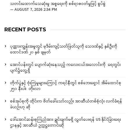
သတင်းထောက်သေဆုံးမှု အစ္စရေးကို စစ်ရာဇဝတ်မှုဖြင့် စွပ်စွဲ
—
AUGUST 7, 2026 2:34 PM
RECENT POSTS
ပုဏ္ဏားကျွန်းအမှုတွင် မုဒိမ်းကျင့်သတ်ဖြတ်သူကို သေဒဏ်နှင့် နှစ်ဦးကို
ထောင်ဒဏ် ၂၀ နှစ် ချမှတ်
အောင်ပန်းတွင် ပျောက်ဆုံးနေသည့် ကလေးငယ်အလောင်းကို ရေတွင်း
ပျက်၌တွေ့ရှိ
တိုက်ပွဲနှင့် ဗုံးကြဲမှုများကြောင့် ကရင်နီတွင် စစ်ဘေးရှောင် အိမ်ထောင်စု
၂၅၀ နီးပါး တိုးလာ
စစ်အုပ်စုကို ထိုင်းက ဖိတ်ခေါ်သော်လည်း အာဆီယံတစ်စုံလုံး လက်ခံရန်
ခဲယဉ်းဟု ဆို
ဒေါ်အောင်ဆန်းစုကြည်အား ချွင်းချက်မရှိ လွှတ်ပေးရန် US နိုင်ငံခြားရေး
ဌာနနှင့် အာဆီယံ ဥက္ကဋ္ဌတောင်းဆို