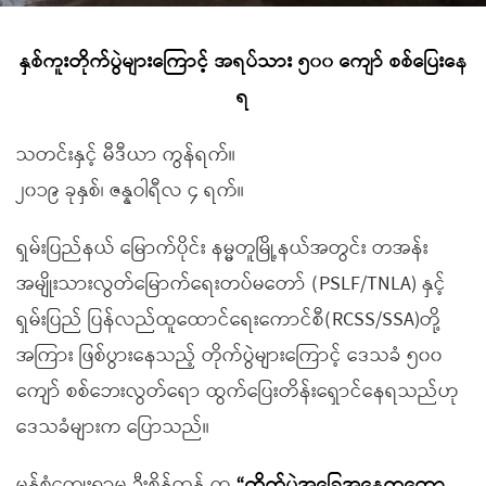
နှစ်ကူးတိုက်ပွဲများကြောင့် အရပ်သား ၅၀၀ ကျော် စစ်ပြေးနေ
ရ
သတင်းနှင့် မီဒီယာ ကွန်ရက်။
၂၀၁၉ ခုနှစ်၊ ဇန္နဝါရီလ ၄ ရက်။
ရှမ်းပြည်နယ် မြောက်ပိုင်း နမ္မတူမြို့နယ်အတွင်း တအန်း
အမျိုးသားလွတ်မြောက်ရေးတပ်မတော် (PSLF/TNLA) နှင့်
ရှမ်းပြည် ပြန်လည်ထူထောင်ရေးကောင်စီ(RCSS/SSA)တို့
အကြား ဖြစ်ပွားနေသည့် တိုက်ပွဲများကြောင့် ဒေသခံ ၅၀၀
ကျော် စစ်ဘေးလွတ်ရော ထွက်ပြေးတိန်းရှောင်နေရသည်ဟု
ဒေသခံများက ပြောသည်။
မန်စံကျေးရွာမှ ဦးစိန်တုန် က
“တိုက်ပွဲအခြေအနေကတော့