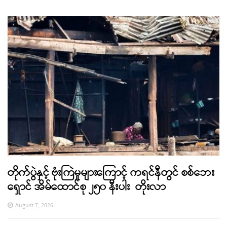
တိုက်ပွဲနှင့် ဗုံးကြဲမှုများကြောင့် ကရင်နီတွင် စစ်ဘေး
ရှောင် အိမ်ထောင်စု ၂၅၀ နီးပါး တိုးလာ
August 7, 2026