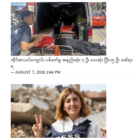
ထိုင်းစာသင်ကျောင်း ပစ်ခတ်မှု အနည်းဆုံး ၇ ဦး သေဆုံး ပြီး၁၅ ဦး ဒဏ်ရာ
ရ
—
AUGUST 7, 2026 2:44 PM