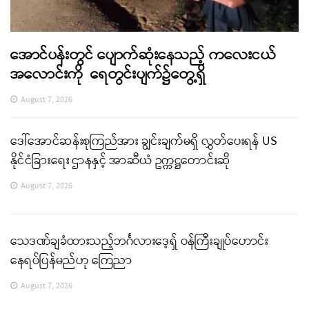
အောင်ပန်းတွင် ပျောက်ဆုံးနေသည့် ကလေးငယ်
အလောင်းကို ရေတွင်းပျက်၌တွေ့ရှိ
August 7, 2026
ဒေါ်အောင်ဆန်းစုကြည်အား ချွင်းချက်မရှိ လွှတ်ပေးရန် US
နိုင်ငံခြားရေး ဌာနနှင့် အာဆီယံ ဥက္ကဋ္ဌတောင်းဆို
August 7, 2026
သေဒဏ်ချခံထားသည့်ဘင်္ဂလားဒေ့ရှ် ဝန်ကြီးချုပ်ဟောင်း
နေရပ်ပြန်မည်ဟု ကြေညာ
August 7, 2026