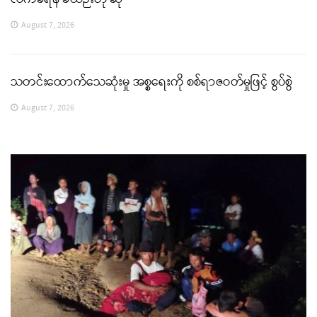
August 7, 2026
သတင်းထောက်သေဆုံးမှု အစ္စရေးကို စစ်ရာဇဝတ်မှုဖြင့် စွပ်စွဲ
August 7, 2026