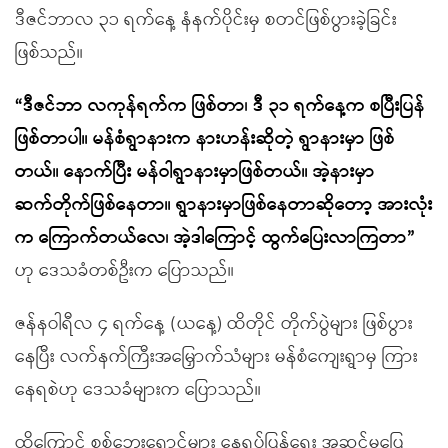
ဒီဇင်ဘာလ ၃၁ ရက်နေ့ နံနက်ပိုင်းမှ စတင်ဖြစ်ပွားခဲ့ခြင်း
ဖြစ်သည်။
“ဒီဇင်ဘာ လကုန်ရက်က ဖြစ်တာ၊ ဒီ ၃၁ ရက်နေ့က စပြီးပြန်
ဖြစ်တာပါ။ မန်စံရွာနားက နားဟန်းဆိုတဲ့ ရွာနားမှာ ဖြစ်
တယ်။ နောက်ပြီး မန်ဝါရွာနားမှာဖြစ်တယ်။ အဲ့နားမှာ
ဆက်တိုက်ဖြစ်နေတာ။ ရွာနားမှာဖြစ်နေတာဆိုတော့ အားလုံး
က ကြောက်တယ်လေ၊ အဲ့ဒါကြောင့် ထွက်ပြေးလာကြတာ”
ဟု ဒေသခံတစ်ဦးက ပြောသည်။
ဇန်နဝါရီလ ၄ ရက်နေ့ (ယနေ့) ထိတိုင် တိုက်ပွဲများ ဖြစ်ပွား
နေပြီး လက်နက်ကြီးအမြှောက်သံများ မန်စံကျေးရွာမှ ကြား
နေရစဲဟု ဒေသခံများက ပြောသည်။
ထို့ကြောင့် စစ်ဘေးရှောင်များ နေရပ်ပြန်ရေး အဆင်မပြေ