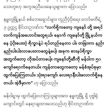
သေးဘူးဟု အကူအညီပေးနေသူများက ပြောသည်။
နမ္မတူမြို့နယ် စစ်ဘေးရှောင်များ ကူညီပံ့ပိုးရေး ကော်မတီရဲ့
ဒု-ဥက္ကဌ စိုင်းဘဉာဏ်က
“လက်ရှိကတော့ ကျနော် တို့ အရင်
လက်ကျန်အဟောင်းတွေရယ်၊ နောက် ကျနော်တို့ မြို့နယ်က
နေ ပံ့ပိုးပေးတဲ့ ရိက္ခာနဲ့ပဲ ရပ်တည်နေတာ ပါ။ တခြားက နည်း
နည်းပါးပါးလာပေးတာတွေနဲ့ပေါ့၊ အခုက စားနပ်ရိက္ခာ
အတွက်တော့ လိုအပ်တာပေါ့။ ကျနော်တို့ဆီကို မန်ဝါက ၅၀
ကျော်ရောက်နေတယ်။ ကျန်တာတွေကတော့ မန်စံအုပ်စုမှာ
ထွက်ပြေးကြတယ်။ သုံးရာကျော်၊ လေးရာနီးပါးလောက်ရှိနေ
တယ်၊ အဲ့ဒီမှာက”
ဟု ပြောသည်။
မန်ဝါရွာမှ ထွက်ပြေးလာကြသူများအား နမ္မတူမြို့ ရှိ ပုဗ္ဗါရုံ
ကျောင်းတွင် နေရာချထားပေးသည်ဟု စိုင်းဘဉာဏ်က