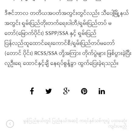
ဒီဇင်ဘာလ တတိယအပတ်အတွင်းတွင်လည်း သီပေါ့မြို့နယ်
အတွင်း ရှမ်းပြည်တိုးတက်ရေးပါတီ/ရှမ်းပြည်တပ် မ
တော်(မြောက်ပိုင်း) SSPP/SSA နှင့် ရှမ်းပြည်
ပြန်လည်ထူထောင်ရေးကောင်စီ/ရှမ်းပြည်တပ်မတော်
(တောင် ပိုင်း) RCSS/SSA တို့အကြား တိုက်ပွဲများ ဖြစ်ပွားခဲ့ပြီး
လူဦးရေ ထောင်နှင့်ချီ နေရပ်စွန့်ခွာ ထွက်ပြေးခဲ့ရသည်။
မွန်ပြည်နယ်တွင် ပြည်နယ်အဆင့် ကရင်နှစ်သစ်ကူးပွဲ ပထမဆုံး
ကျင်းပမည်