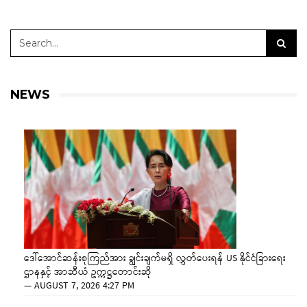
NEWS
ဒေါ်အောင်ဆန်းစုကြည်အား ချွင်းချက်မရှိ လွှတ်ပေးရန် US နိုင်ငံခြားရေး
ဌာနနှင့် အာဆီယံ ဥက္ကဋ္ဌတောင်းဆို
—
AUGUST 7, 2026 4:27 PM