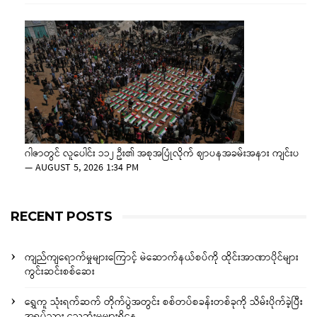
ဂါဇာတွင် လူပေါင်း ၁၁၂ ဦး၏ အစုအပြုံလိုက် ဈာပနအခမ်းအနား ကျင်းပ
—
AUGUST 5, 2026 1:34 PM
RECENT POSTS
ကျည်ကျရောက်မှုများကြောင့် မဲဆောက်နယ်စပ်ကို ထိုင်းအာဏာပိုင်များ
ကွင်းဆင်းစစ်ဆေး
ရွှေကူ သုံးရက်ဆက် တိုက်ပွဲအတွင်း စစ်တပ်စခန်းတစ်ခုကို သိမ်းပိုက်ခဲ့ပြီး
အရပ်သား သေဆုံးမှုများရှိနေ