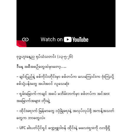
ဗုဒ္ဓဟူးနေ့ည ရုပ်သံသတင်း (၁၃-၅-၂၆)
ဒီနေ့ အစီအစဉ်တွေထဲမှာတော့…..
– ချင်းပြည်နဲ့ စစ်ကိုင်းတိုင်းမှာ စစ်တပ်က လေကြောင်းက ဗုံးကြဲလို့
စစ်သုံ့ပန်းတွေ အပါအဝင် လူသေဆုံး
– ရှမ်းမြောက်-ကချင် အစပ် မဘိမ်းဘက်မှာ စစ်တပ်က အင်အား
အမြောက်အများ တိုးချဲ့
– ထိုင်းရောက် မြန်မာတွေ လုံခြုံရေးနဲ့ အလုပ်လုပ်ဖို့ အကန့်အသတ်
တွေက ဘာတွေလဲ။
– UFC ခါးပတ်ပိုင်ရှင် ဂျော့ရှူဝါဗန် ထိုင်းနဲ့ မလေးရှားကို လာဖို့ရှိ