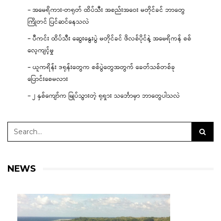
– အမေရိကား-တရုတ် ထိပ်သီး အစည်းအဝေး မတိုင်ခင် ဘာတွေ
ကြိုတင် ပြင်ဆင်နေသလဲ
– ပီကင်း ထိပ်သီး ဆွေးနွေးပွဲ မတိုင်ခင် ဖိလစ်ပိုင်နဲ့ အမေရိကန် စစ်
လေ့ကျင့်မှု
– ယူကရိန်း ဒရုန်းတွေက စစ်ပွဲတွေအတွက် ခေတ်သစ်တစ်ခု
ပြောင်းစေမလား
– ၂ နှစ်ကျော်က မြုပ်သွားတဲ့ ရုရှား သင်္ဘောမှာ ဘာတွေပါသလဲ
NEWS