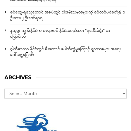
စစ်တွေ-ရသေ့တောင် အစပ်တွင် ငါးဖမ်းသမားများကို စစ်တပ်ပစ်ခတ်၍ ၁
ဦးသေ၊ ၂ ဦးဒဏ်ရာရ
နအူရူး ကျွန်းနိုင်ငံက တရားဝင် နိုင်ငံအမည်အား “နာအိုအဲရိုး” ဟု
ပြောင်းလဲ
ဂွါတီမာလာ နိုင်ငံတွင် မီးတောင် ပေါက်ကွဲမှုကြောင့် ရွာသားများ အရေး
ပေါ် ရွှေ့ပြောင်း
ARCHIVES