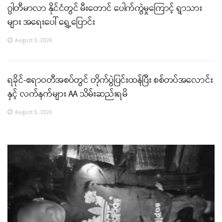
ဂွါတီမာလာ နိုင်ငံတွင် မီးတောင် ပေါက်ကွဲမှုကြောင့် ရွာသား
များ အရေးပေါ် ရွှေ့ပြောင်း
August 5, 2026
ရခိုင်-ဧရာဝတီအစပ်တွင် တိုက်ပွဲပြင်းထန်ပြီး စစ်တပ်အလောင်း
နှင့် လက်နက်များ AA သိမ်းဆည်းရမိ
August 5, 2026