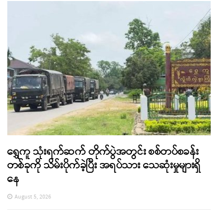
ရွှေကူ သုံးရက်ဆက် တိုက်ပွဲအတွင်း စစ်တပ်စခန်း
တစ်ခုကို သိမ်းပိုက်ခဲ့ပြီး အရပ်သား သေဆုံးမှုများရှိ
နေ
August 5, 2026