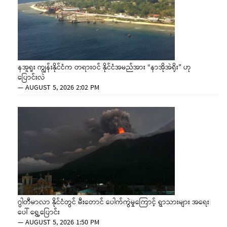
နအူရူး ကျွန်းနိုင်ငံက တရားဝင် နိုင်ငံအမည်အား “နာအိုအဲရိုး” ဟု
ပြောင်းလဲ
—
AUGUST 5, 2026 2:02 PM
ဂွါတီမာလာ နိုင်ငံတွင် မီးတောင် ပေါက်ကွဲမှုကြောင့် ရွာသားများ အရေး
ပေါ် ရွှေ့ပြောင်း
—
AUGUST 5, 2026 1:50 PM