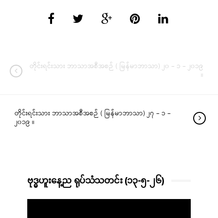
တိုင်းရင်းသား ဘာသာအစီအစဉ် ( မြန်မာဘာသာ) ၂၀ – ၁ – ၂၀၁၉
။
တိုင်းရင်းသား ဘာသာအစီအစဉ် ( မြန်မာဘာသာ) ၂၇ – ၁ –
၂၀၁၉ ။
ဗုဒ္ဓဟူးနေ့ည ရုပ်သံသတင်း (၁၃-၅-၂၆)