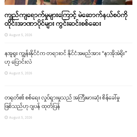
ကျည်ကျရောက်မှုများကြောင့် မဲဆောက်နယ်စပ်ကို
ထိုင်းအာဏာပိုင်များ ကွင်းဆင်းစစ်ဆေး
August 5, 2026
နအူရူး ကျွန်းနိုင်ငံက တရားဝင် နိုင်ငံအမည်အား “နာအိုအဲရိုး”
ဟု ပြောင်းလဲ
August 5, 2026
တရုတ်၏ စစ်ရေး လှုပ်ရှားမှုသည် အကြီးမားဆုံး စိန်ခေါ်မှု
ဖြစ်သည်ဟု ဂျပန် ထုတ်ပြန်
August 5, 2026