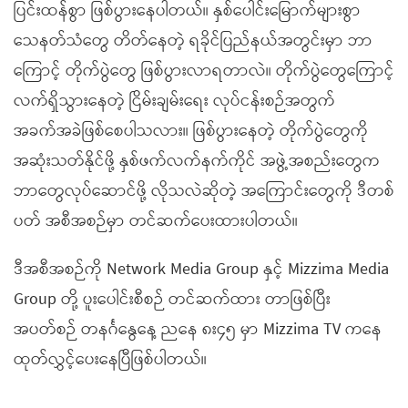
ပြင်းထန်စွာ ဖြစ်ပွားနေပါတယ်။ နှစ်ပေါင်းမြောက်များစွာ
သေနတ်သံတွေ တိတ်နေတဲ့ ရခိုင်ပြည်နယ်အတွင်းမှာ ဘာ
ကြောင့် တိုက်ပွဲတွေ ဖြစ်ပွားလာရတာလဲ။ တိုက်ပွဲတွေကြောင့်
လက်ရှိသွားနေတဲ့ ငြိမ်းချမ်းရေး လုပ်ငန်းစဉ်အတွက်
အခက်အခဲဖြစ်စေပါသလား။ ဖြစ်ပွားနေတဲ့ တိုက်ပွဲတွေကို
အဆုံးသတ်နိုင်ဖို့ နှစ်ဖက်လက်နက်ကိုင် အဖွဲ့အစည်းတွေက
ဘာတွေလုပ်ဆောင်ဖို့ လိုသလဲဆိုတဲ့ အကြောင်းတွေကို ဒီတစ်
ပတ် အစီအစဉ်မှာ တင်ဆက်ပေးထားပါတယ်။
ဒီအစီအစဉ်ကို Network Media Group နှင့် Mizzima Media
Group တို့ ပူးပေါင်းစီစဉ် တင်ဆက်ထား တာဖြစ်ပြီး
အပတ်စဉ် တနင်္ဂနွေနေ့ ညနေ ၈း၄၅ မှာ Mizzima TV ကနေ
ထုတ်လွှင့်ပေးနေပြီဖြစ်ပါတယ်။